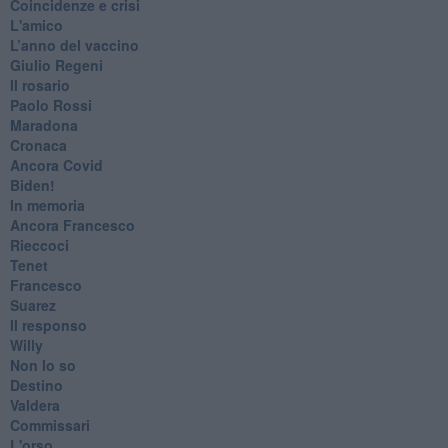
Coincidenze e crisi
L'amico
​L’anno del vaccino
Giulio Regeni
​Il rosario
Paolo Rossi
Maradona
Cronaca
​Ancora Covid
​Biden!
In memoria
​Ancora Francesco
Rieccoci
Tenet
Francesco
Suarez
​Il responso
Willy
Non lo so
Destino
Valdera
Commissari
L'orso