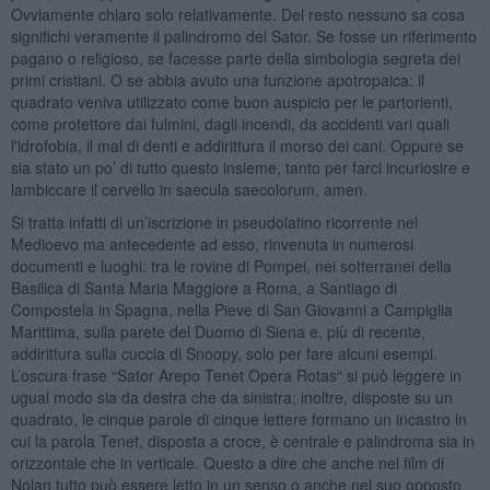
Ovviamente chiaro solo relativamente. Del resto nessuno sa cosa
significhi veramente il palindromo del Sator. Se fosse un riferimento
pagano o religioso, se facesse parte della simbologia segreta dei
primi cristiani. O se abbia avuto una funzione apotropaica: il
quadrato veniva utilizzato come buon auspicio per le partorienti,
come protettore dai fulmini, dagli incendi, da accidenti vari quali
l'idrofobia, il mal di denti e addirittura il morso dei cani. Oppure se
sia stato un po’ di tutto questo insieme, tanto per farci incuriosire e
lambiccare il cervello in saecula saecolorum, amen.
Si tratta infatti di un’iscrizione in pseudolatino ricorrente nel
Medioevo ma antecedente ad esso, rinvenuta in numerosi
documenti e luoghi: tra le rovine di Pompei, nei sotterranei della
Basilica di Santa Maria Maggiore a Roma, a Santiago di
Compostela in Spagna, nella Pieve di San Giovanni a Campiglia
Marittima, sulla parete del Duomo di Siena e, più di recente,
addirittura sulla cuccia di Snoopy, solo per fare alcuni esempi.
L’oscura frase “Sator Arepo Tenet Opera Rotas“ si può leggere in
ugual modo sia da destra che da sinistra; inoltre, disposte su un
quadrato, le cinque parole di cinque lettere formano un incastro in
cui la parola Tenet, disposta a croce, è centrale e palindroma sia in
orizzontale che in verticale. Questo a dire che anche nel film di
Nolan tutto può essere letto in un senso o anche nel suo opposto.