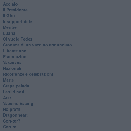
Acciaio
Il Presidente
​Il Giro
Insopportabile
​Mentre
Luana
​Ci vuole Fedez
​Cronaca di un vaccino annunciato
​Liberazione
Esternazioni
Vaxzevria
Nazionali
​Ricorrenze e celebrazioni
Marte
​Crapa pelada
​I soliti noti
Arie
​Vaccine Easing
No profit
Dragonheart
Con-ter?
​Con-te