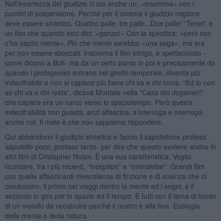
Nell’incertezza del giudizio ci sta anche un: «insomma» con i
puntini di sospensione. Perché per il cinema il giudizio migliore
deve essere sintetico. Quattro palle, tre palle...Due palle! “Tenet” è
un film che quando esci dici: «ganzo!» Con la specifica: «però non
c’ho capito niente». Più che niente sarebbe «una sega», ma era
per non essere sboccati. Insomma il film intriga, è spettacoloso -
come dicono a Buti- ma da un certo punto in poi e precisamente da
quando i protagonisti entrano nel girello temporale, diventa più
indecifrabile e non si capisce più bene chi va e chi torna. “Ed io non
so chi va e chi resta”, diceva Montale nella “Casa dei doganieri”
che capace era un varco verso lo spaziotempo. Però questa
indecifrabilità non guasta, anzi affascina, s’interroga e interroga
anche noi. Il male è che non sappiamo rispondere.
Qui abbandono il giudizio sintetico e faccio il saputellone prolisso -
saputello poco, prolisso tanto- per dire che questo avviene anche in
altri film di Cristopher Nolan. È una sua caratteristica. Voglio
ricordare, fra i più recenti, “Inception” e “Interstellar”. Grandi film
con quelle affascinanti mescolanze di finzione e di scienza che ci
conducono, il primo nei viaggi dentro la mente ed i sogni, e il
secondo in giro per lo spazio ed il tempo. E tutti con il tema di fondo
di un mondo da ricostruire perché il nostro è alla fine. Ecologia
della mente e della natura.