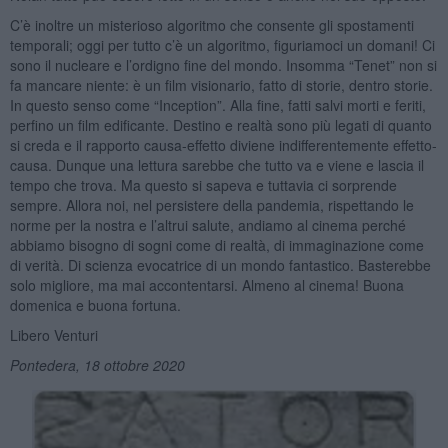
C’è inoltre un misterioso algoritmo che consente gli spostamenti
temporali; oggi per tutto c’è un algoritmo, figuriamoci un domani! Ci
sono il nucleare e l’ordigno fine del mondo. Insomma “Tenet” non si
fa mancare niente: è un film visionario, fatto di storie, dentro storie.
In questo senso come “Inception”. Alla fine, fatti salvi morti e feriti,
perfino un film edificante. Destino e realtà sono più legati di quanto
si creda e il rapporto causa-effetto diviene indifferentemente effetto-
causa. Dunque una lettura sarebbe che tutto va e viene e lascia il
tempo che trova. Ma questo si sapeva e tuttavia ci sorprende
sempre. Allora noi, nel persistere della pandemia, rispettando le
norme per la nostra e l’altrui salute, andiamo al cinema perché
abbiamo bisogno di sogni come di realtà, di immaginazione come
di verità. Di scienza evocatrice di un mondo fantastico. Basterebbe
solo migliore, ma mai accontentarsi. Almeno al cinema! Buona
domenica e buona fortuna.
Libero Venturi
Pontedera, 18 ottobre 2020