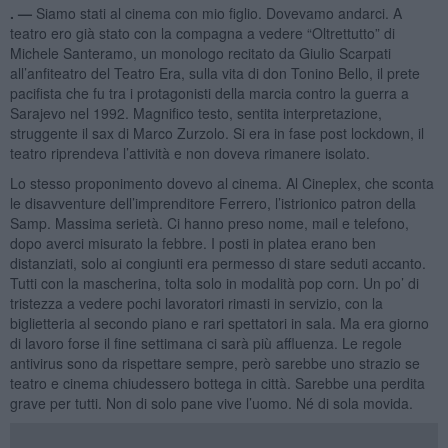
. —
Siamo stati al cinema con mio figlio. Dovevamo andarci. A
teatro ero già stato con la compagna a vedere “Oltrettutto” di
Michele Santeramo, un monologo recitato da Giulio Scarpati
all’anfiteatro del Teatro Era, sulla vita di don Tonino Bello, il prete
pacifista che fu tra i protagonisti della marcia contro la guerra a
Sarajevo nel 1992. Magnifico testo, sentita interpretazione,
struggente il sax di Marco Zurzolo. Si era in fase post lockdown, il
teatro riprendeva l’attività e non doveva rimanere isolato.
Lo stesso proponimento dovevo al cinema. Al Cineplex, che sconta
le disavventure dell’imprenditore Ferrero, l’istrionico patron della
Samp. Massima serietà. Ci hanno preso nome, mail e telefono,
dopo averci misurato la febbre. I posti in platea erano ben
distanziati, solo ai congiunti era permesso di stare seduti accanto.
Tutti con la mascherina, tolta solo in modalità pop corn. Un po’ di
tristezza a vedere pochi lavoratori rimasti in servizio, con la
biglietteria al secondo piano e rari spettatori in sala. Ma era giorno
di lavoro forse il fine settimana ci sarà più affluenza. Le regole
antivirus sono da rispettare sempre, però sarebbe uno strazio se
teatro e cinema chiudessero bottega in città. Sarebbe una perdita
grave per tutti. Non di solo pane vive l’uomo. Né di sola movida.