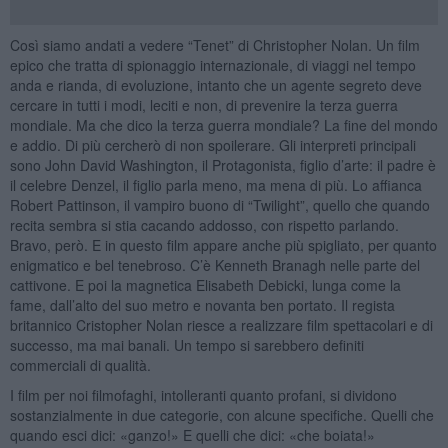
Così siamo andati a vedere “Tenet” di Christopher Nolan. Un film
epico che tratta di spionaggio internazionale, di viaggi nel tempo
anda e rianda, di evoluzione, intanto che un agente segreto deve
cercare in tutti i modi, leciti e non, di prevenire la terza guerra
mondiale. Ma che dico la terza guerra mondiale? La fine del mondo
e addio. Di più cercherò di non spoilerare. Gli interpreti principali
sono John David Washington, il Protagonista, figlio d’arte: il padre è
il celebre Denzel, il figlio parla meno, ma mena di più. Lo affianca
Robert Pattinson, il vampiro buono di “Twilight”, quello che quando
recita sembra si stia cacando addosso, con rispetto parlando.
Bravo, però. E in questo film appare anche più spigliato, per quanto
enigmatico e bel tenebroso. C’è Kenneth Branagh nelle parte del
cattivone. E poi la magnetica Elisabeth Debicki, lunga come la
fame, dall’alto del suo metro e novanta ben portato. Il regista
britannico Cristopher Nolan riesce a realizzare film spettacolari e di
successo, ma mai banali. Un tempo si sarebbero definiti
commerciali di qualità.
I film per noi filmofaghi, intolleranti quanto profani, si dividono
sostanzialmente in due categorie, con alcune specifiche. Quelli che
quando esci dici: «ganzo!» E quelli che dici: «che boiata!»