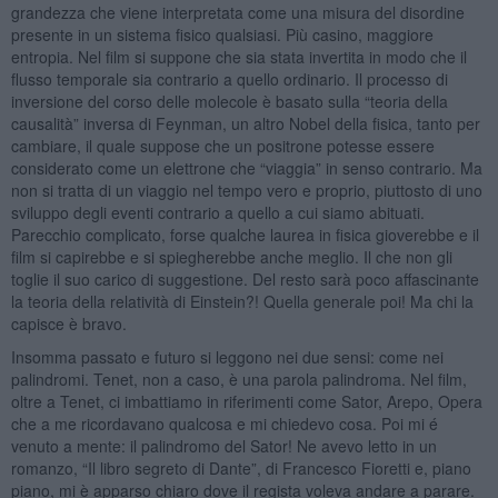
grandezza che viene interpretata come una misura del disordine
presente in un sistema fisico qualsiasi. Più casino, maggiore
entropia. Nel film si suppone che sia stata invertita in modo che il
flusso temporale sia contrario a quello ordinario. Il processo di
inversione del corso delle molecole è basato sulla “teoria della
causalità” inversa di Feynman, un altro Nobel della fisica, tanto per
cambiare, il quale suppose che un positrone potesse essere
considerato come un elettrone che “viaggia” in senso contrario. Ma
non si tratta di un viaggio nel tempo vero e proprio, piuttosto di uno
sviluppo degli eventi contrario a quello a cui siamo abituati.
Parecchio complicato, forse qualche laurea in fisica gioverebbe e il
film si capirebbe e si spiegherebbe anche meglio. Il che non gli
toglie il suo carico di suggestione. Del resto sarà poco affascinante
la teoria della relatività di Einstein?! Quella generale poi! Ma chi la
capisce è bravo.
Insomma passato e futuro si leggono nei due sensi: come nei
palindromi. Tenet, non a caso, è una parola palindroma. Nel film,
oltre a Tenet, ci imbattiamo in riferimenti come Sator, Arepo, Opera
che a me ricordavano qualcosa e mi chiedevo cosa. Poi mi é
venuto a mente: il palindromo del Sator! Ne avevo letto in un
romanzo, “Il libro segreto di Dante”, di Francesco Fioretti e, piano
piano, mi è apparso chiaro dove il regista voleva andare a parare.