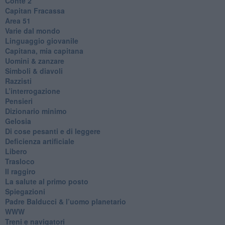
​Conte 2
​Capitan Fracassa
​Area 51
Varie dal mondo
​Linguaggio giovanile
​Capitana, mia capitana
Uomini & zanzare
​Simboli & diavoli
Razzisti
​L’interrogazione
Pensieri
​Dizionario minimo
Gelosia
Di cose pesanti e di leggere
​Deficienza artificiale
Libero
Trasloco
Il raggiro
​La salute al primo posto
Spiegazioni
Padre Balducci & l’uomo planetario
WWW
​Treni e navigatori