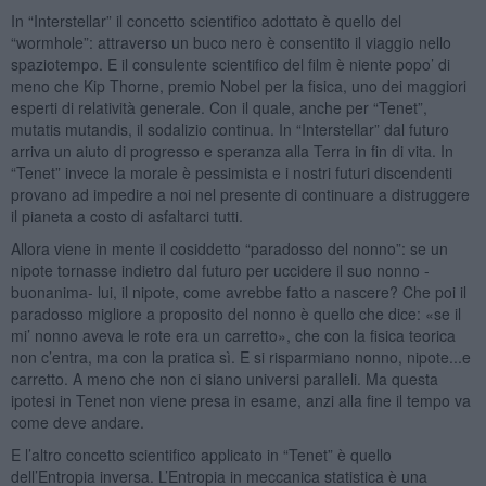
In “Interstellar” il concetto scientifico adottato è quello del
“wormhole”: attraverso un buco nero è consentito il viaggio nello
spaziotempo. E il consulente scientifico del film è niente popo’ di
meno che Kip Thorne, premio Nobel per la fisica, uno dei maggiori
esperti di relatività generale. Con il quale, anche per “Tenet”,
mutatis mutandis, il sodalizio continua. In “Interstellar” dal futuro
arriva un aiuto di progresso e speranza alla Terra in fin di vita. In
“Tenet” invece la morale è pessimista e i nostri futuri discendenti
provano ad impedire a noi nel presente di continuare a distruggere
il pianeta a costo di asfaltarci tutti.
Allora viene in mente il cosiddetto “paradosso del nonno”: se un
nipote tornasse indietro dal futuro per uccidere il suo nonno -
buonanima- lui, il nipote, come avrebbe fatto a nascere? Che poi il
paradosso migliore a proposito del nonno è quello che dice: «se il
mi’ nonno aveva le rote era un carretto», che con la fisica teorica
non c’entra, ma con la pratica sì. E si risparmiano nonno, nipote...e
carretto. A meno che non ci siano universi paralleli. Ma questa
ipotesi in Tenet non viene presa in esame, anzi alla fine il tempo va
come deve andare.
E l’altro concetto scientifico applicato in “Tenet” è quello
dell’Entropia inversa. L’Entropia in meccanica statistica è una