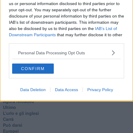
Christopher tra l
’altro- decide come si svolge il film”.
us or personal information disclosed to third parties prior to
your opt-out. You may separately opt-out of the further
Libero Venturi
disclosure of your personal information by third parties on the
IAB’s list of downstream participants. This information may
also be disclosed by us to third parties on the
IAB’s List of
Downstream Participants
that may further disclose it to other
third parties.
Se vuoi leggere le notizie principali della Toscana iscriviti alla
Personal Data Processing Opt Outs
Newsletter QUInews - ToscanaMedia.
Arriva gratis tutti i giorni
alle 20:00 direttamente nella tua casella di posta.
CONFIRM
Basta cliccare
QUI
Ti potrebbe interessare anche:
Data Deletion
Data Access
Privacy Policy
Articoli dal Blog “Pensieri della domenica” di Libero Venturi
​Agorà reloaded
Ultimo
​L’urlo e gli inglesi
Carrà
Può darsi
Europei