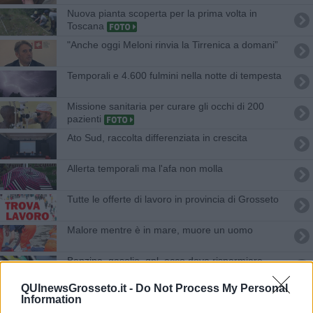
Nuova pianta scoperta per la prima volta in
Toscana
"​Anche oggi Meloni rinvia la Tirrenica a domani”
Temporali e 4.600 fulmini nella notte di tempesta
Missione sanitaria per curare gli occhi di 200
pazienti
Ato Sud, raccolta differenziata in crescita
Allerta temporali ma l'afa non molla
​Tutte le offerte di lavoro in provincia di Grosseto
Malore mentre è in mare, muore un uomo
​Benzina, gasolio, gpl, ecco dove risparmiare
QUInewsGrosseto.it -
Do Not Process My Personal
Buona ruralità, alla Toscana 6 Spighe Verdi
Information