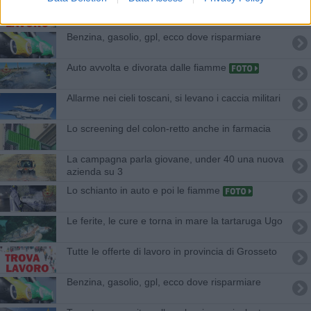
​Tutte le offerte di lavoro in provincia di Grosseto
​Benzina, gasolio, gpl, ecco dove risparmiare
Auto avvolta e divorata dalle fiamme
Allarme nei cieli toscani, si levano i caccia militari
Lo screening del colon-retto anche in farmacia
La campagna parla giovane, under 40 una nuova
azienda su 3
Lo schianto in auto e poi le fiamme
Le ferite, le cure e torna in mare la tartaruga Ugo
​Tutte le offerte di lavoro in provincia di Grosseto
​Benzina, gasolio, gpl, ecco dove risparmiare