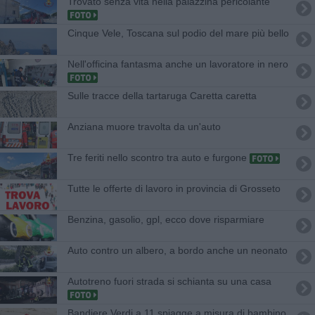
Trovato senza vita nella palazzina pericolante
Cinque Vele, Toscana sul podio del mare più bello
Nell'officina fantasma anche un lavoratore in nero
Sulle tracce della tartaruga Caretta caretta
Anziana muore travolta da un'auto
Tre feriti nello scontro tra auto e furgone
​Tutte le offerte di lavoro in provincia di Grosseto
​Benzina, gasolio, gpl, ecco dove risparmiare
Auto contro un albero, a bordo anche un neonato
Autotreno fuori strada si schianta su una casa
Bandiere Verdi a 11 spiagge a misura di bambino