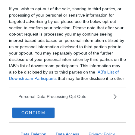
Mense scolastiche, tutti i costi città per città
If you wish to opt-out of the sale, sharing to third parties, or
processing of your personal or sensitive information for
Fiamme dalle sterpaglie al bosco
targeted advertising by us, please use the below opt-out
section to confirm your selection. Please note that after your
Anello incastrato e in ospedale arrivano i pompieri
opt-out request is processed you may continue seeing
interest-based ads based on personal information utilized by
​Tutte le offerte di lavoro in provincia di Grosseto
us or personal information disclosed to third parties prior to
your opt-out. You may separately opt-out of the further
​Benzina, gasolio, gpl, ecco dove risparmiare
disclosure of your personal information by third parties on the
IAB’s list of downstream participants. This information may
Adesca un bambino al campeggio e online ha le
also be disclosed by us to third parties on the
IAB’s List of
chat dell'orrore
Downstream Participants
that may further disclose it to other
In fuga speronano i carabinieri durante
third parties.
l'inseguimento
Personal Data Processing Opt Outs
Cade da cavallo, ferita giovane di 18 anni
Imprenditore evasore totale, sequestro da
CONFIRM
550mila euro
Un morto nell'auto ribaltata, ferita una bambina
Data Deletion
Data Access
Privacy Policy