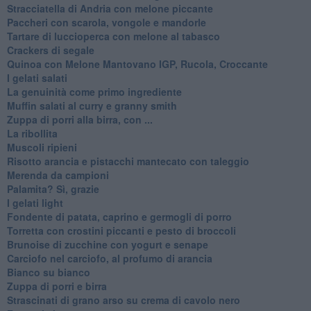
Stracciatella di Andria con melone piccante
Paccheri con scarola, vongole e mandorle
Tartare di luccioperca con melone al tabasco
Crackers di segale
Quinoa con Melone Mantovano IGP, Rucola, Croccante
I gelati salati
La genuinità come primo ingrediente
Muffin salati al curry e granny smith
Zuppa di porri alla birra, con ...
La ribollita
Muscoli ripieni
Risotto arancia e pistacchi mantecato con taleggio
Merenda da campioni
Palamita? Sì, grazie
I gelati light
Fondente di patata, caprino e germogli di porro
Torretta con crostini piccanti e pesto di broccoli
Brunoise di zucchine con yogurt e senape
Carciofo nel carciofo, al profumo di arancia
Bianco su bianco
Zuppa di porri e birra
Strascinati di grano arso su crema di cavolo nero