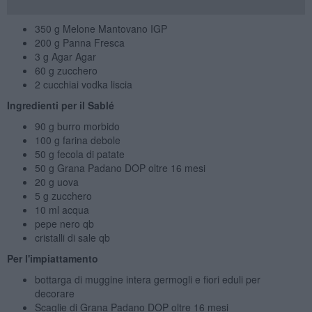
350 g Melone Mantovano IGP
200 g Panna Fresca
3 g Agar Agar
60 g zucchero
2 cucchiai vodka liscia
Ingredienti p
er il Sablé
90 g burro morbido
100 g farina debole
50 g fecola di patate
50 g Grana Padano DOP oltre 16 mesi
20 g uova
5 g zucchero
10 ml acqua
pepe nero qb
cristalli di sale qb
Per l'impiattamento
bottarga di muggine intera germogli e fiori eduli per
decorare
Scaglie di Grana Padano DOP oltre 16 mesi