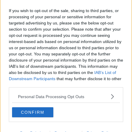
If you wish to opt-out of the sale, sharing to third parties, or
processing of your personal or sensitive information for
targeted advertising by us, please use the below opt-out
Se vuoi leggere le notizie principali della Toscana iscriviti alla
section to confirm your selection. Please note that after your
Newsletter QUInews - ToscanaMedia.
Arriva gratis tutti i giorni
opt-out request is processed you may continue seeing
alle 20:00 direttamente nella tua casella di posta.
interest-based ads based on personal information utilized by
us or personal information disclosed to third parties prior to
Basta cliccare
QUI
your opt-out. You may separately opt-out of the further
Ti potrebbe interessare anche:
disclosure of your personal information by third parties on the
IAB’s list of downstream participants. This information may
Articoli dal Blog “Raccontare di Gusto” di Rubina Rovini
also be disclosed by us to third parties on the
IAB’s List of
Vellutata di cime di rapa al cumino e latte di cocco
Downstream Participants
that may further disclose it to other
Spaghetti con crema di zucca e...
third parties.
Crostatina con crema al grana padano, gelatina al melone e
lavanda
Personal Data Processing Opt Outs
Meloncino, liquore al melone mantovano IGP
Gelato al melone mantovano
CONFIRM
Liquore al melone mantovano igp e peperoncino
Bon Bon di melone mantovano igp al grana padano
Melone mantovano IGP liquido con crostacei e molluschi
Carpaccio di manzo con caprino al melone mantovano