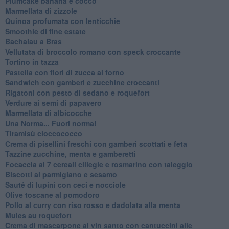
Plumcake banana e cocco
Marmellata di zizzole
Quinoa profumata con lenticchie
Smoothie di fine estate
Bachalau a Bras
Vellutata di broccolo romano con speck croccante
Tortino in tazza
Pastella con fiori di zucca al forno
Sandwich con gamberi e zucchine croccanti
Rigatoni con pesto di sedano e roquefort
Verdure ai semi di papavero
Marmellata di albicocche
Una Norma... Fuori norma!
Tiramisù cioccococco
Crema di pisellini freschi con gamberi scottati e feta
Tazzine zucchine, menta e gamberetti
Focaccia ai 7 cereali ciliegie e rosmarino con taleggio
Biscotti al parmigiano e sesamo
Sauté di lupini con ceci e nocciole
Olive toscane al pomodoro
Pollo al curry con riso rosso e dadolata alla menta
Mules au roquefort
Crema di mascarpone al vin santo con cantuccini alle