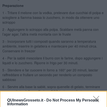
Preparazione
1 - Tritare il melone con la vodka, prelevare due cucchiai di polpa e
sciogliere a fiamma bassa lo zucchero, in modo da ottenere uno
sciroppo
2 - Aggiungere lo sciroppo alla polpa. Scaldare metà panna con
l’agar agar, l’altra metà montarla con le fruste
3 - Incorporare tutti i composti quando saranno a temperatura
ambiente, inserire in gelatiera e mantecare per 40 minuti circa.
Conservare in freezer
4 - Per la sablé mescolare il burro con le farine, dopo aggiungere i
liquidi e lo zucchero. Riporre in frigo per 30 minuti.
5 - Stendere e far cuocere in forno a 160° per 20 minuti, lasciar
raffreddare e frullare un secondo per renderlo un composto
sabbioso
6 - Servire alla base la sablé, sopra quenelle di gelato, terminare
con scagliette di Grana Padano DOP, bottarga e fiori
Rubina Rovini
QUInewsGrosseto.it -
Do Not Process My Personal
Information