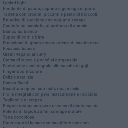
I gelati light
Fondente di patata, caprino e germogli di porro
Torretta con crostini piccanti e pesto di broccoli
Brunoise di zucchine con yogurt e senape
Carciofo nel carciofo, al profumo di arancia
Bianco su bianco
Zuppa di porri e birra
Strascinati di grano arso su crema di cavolo nero
Focaccia barese
Gratin vegano al curry
Crema di zucca e poché al gorgonzola
Panbrioche semintegrale alle bacche di goji
Fingerfood tricolore
Delizia natalizia
Caesar Salad
Biscottoni ripieni con fichi, noci e mele
Frolle integrali con pere, mascarpone e nocciole
Tagliatelle di crepes
Fregola tostata con pere e crema di ricotta salata
Polenta di fagioli Zolfini conrape stufate
Torta coccolosa
Cous cous di kamut con cavolfiore speziato