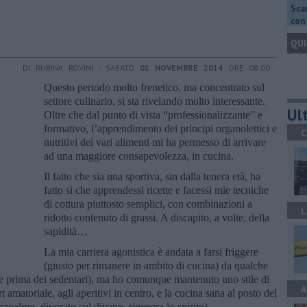
Scar
con 
QUI
DI RUBINA ROVINI - SABATO
01 NOVEMBRE 2014
ORE 08:00
Questo periodo molto frenetico, ma concentrato sul
settore culinario, si sta rivelando molto interessante.
Ult
Oltre che dal punto di vista “professionalizzante” e
formativo, l’apprendimento dei principi organolettici e
C
nutritivi dei vari alimenti mi ha permesso di arrivare
ad una maggiore consapevolezza, in cucina.
Il fatto che sia una sportiva, sin dalla tenera età, ha
fatto sì che apprendessi ricette e facessi mie tecniche
di cottura piuttosto semplici, con combinazioni a
L
ridotto contenuto di grassi. A discapito, a volte, della
sapidità…
La mia carriera agonistica è andata a farsi friggere
(giusto per rimanere in ambito di cucina) da qualche
te prima dei sedentari), ma ho comunque mantenuto uno stile di
A
t amatoriale, agli aperitivi in centro, e la cucina sana al posto del
racolmo, divorato sul divano, rigenera lo spirito).