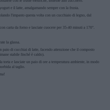
tatele con le fruste elettriche, insieme allo zucchero.
 yogurt e il latte, amalgamando sempre con la frusta.
colando l'impasto questa volta con un cucchiaio di legno, dal
con carta da forno e lasciate cuocere per 35-40 minuti a 170°.
ate la glassa.
n paio di cucchiai di latte, facendo attenzione che il composto
imane stabile finché è caldo).
la torta e lasciate un paio di ore a temperatura ambiente, in modo
orbida al taglio.
ima!