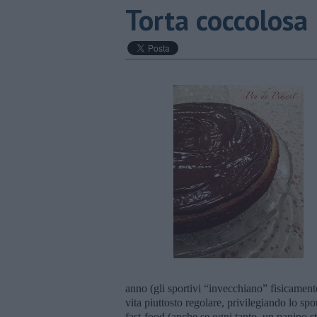
Torta coccolosa
anno (gli sportivi “invecchiano” fisicamen
vita piuttosto regolare, privilegiando lo spor
fast-food (anche se ogni tanto, un panino st