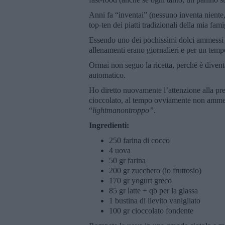
Anni fa “inventai” (nessuno inventa niente,
top-ten dei piatti tradizionali della mia fami
Essendo uno dei pochissimi dolci ammessi da
allenamenti erano giornalieri e per un temp
Ormai non seguo la ricetta, perché è diventa
automatico.
Ho diretto nuovamente l’attenzione alla pre
cioccolato, al tempo ovviamente non ammes
“
lightmanontroppo”
.
Ingredienti:
250 farina di cocco
4 uova
50 gr farina
200 gr zucchero (io fruttosio)
170 gr yogurt greco
85 gr latte + qb per la glassa
1 bustina di lievito vanigliato
100 gr cioccolato fondente