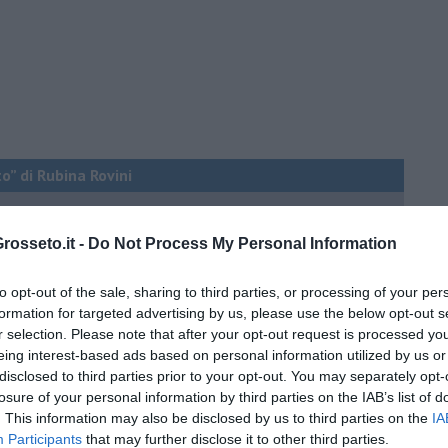
o” di Rubina Rovini
umino e latte di cocco
osseto.it -
Do Not Process My Personal Information
e...
a padano, gelatina al melone e lavanda
to opt-out of the sale, sharing to third parties, or processing of your per
formation for targeted advertising by us, please use the below opt-out s
e mantovano IGP
r selection. Please note that after your opt-out request is processed y
eing interest-based ads based on personal information utilized by us or
disclosed to third parties prior to your opt-out. You may separately opt-
 igp e peperoncino
losure of your personal information by third parties on the IAB’s list of
. This information may also be disclosed by us to third parties on the
IA
 igp al grana padano
Participants
that may further disclose it to other third parties.