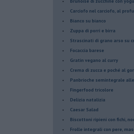
Brunoise di zucchine con yog
Carciofo nel carciofo, al prof
Bianco su bianco
Zuppa di porri e birra
Strascinati di grano arso su 
Focaccia barese
Gratin vegano al curry
Crema di zucca e poché al go
Panbrioche semintegrale alle 
Fingerfood tricolore
Delizia natalizia
Caesar Salad
Biscottoni ripieni con fichi, n
Frolle integrali con pere, ma