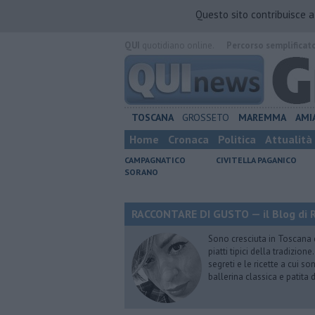
Questo sito contribuisce 
QUI
quotidiano online.
Percorso semplificat
TOSCANA
GROSSETO
MAREMMA
AMI
Home
Cronaca
Politica
Attualità
CAMPAGNATICO
CIVITELLA PAGANICO
SORANO
RACCONTARE DI GUSTO — il Blog di R
Sono cresciuta in Toscana
piatti tipici della tradizion
segreti e le ricette a cui s
ballerina classica e patita