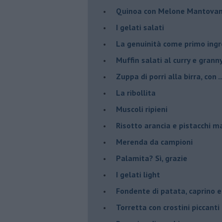
Quinoa con Melone Mantovano
I gelati salati
La genuinità come primo ing
Muffin salati al curry e grann
Zuppa di porri alla birra, con ..
La ribollita
Muscoli ripieni
Risotto arancia e pistacchi 
Merenda da campioni
Palamita? Sì, grazie
I gelati light
Fondente di patata, caprino e
Torretta con crostini piccanti 