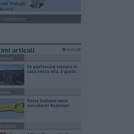
selli “Dialoghi
la città"
Condoglianze
imi articoli
Vedi tutti
ronaca
Ex professore trovato in
casa senza vita, è giallo
avoro
Poste Italiane cerca
consulenti finanziari
ttualità