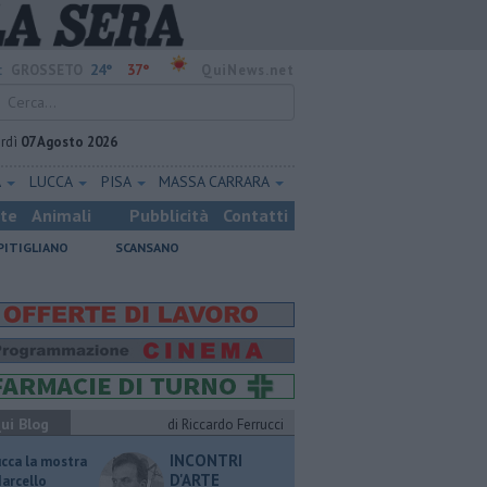
24°
37°
:
GROSSETO
QuiNews.net
rdì
07 Agosto 2026
A
LUCCA
PISA
MASSA CARRARA
ste
Animali
Pubblicità
Contatti
PITIGLIANO
SCANSANO
ui Blog
di Riccardo Ferrucci
INCONTRI
ucca la mostra
D'ARTE
Marcello