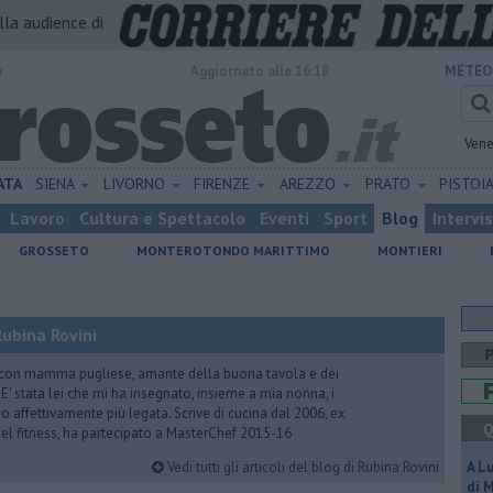
alla audience di
o
Aggiornato alle 16:18
METEO
Vene
ATA
SIENA
LIVORNO
FIRENZE
AREZZO
PRATO
PISTOI
Lavoro
Cultura e Spettacolo
Eventi
Sport
Blog
Intervi
GROSSETO
MONTEROTONDO MARITTIMO
MONTIERI
ubina Rovini
 con mamma pugliese, amante della buona tavola e dei
e. E' stata lei che mi ha insegnato, insieme a mia nonna, i
ono affettivamente più legata. Scrive di cucina dal 2006, ex
Q
 del fitness, ha partecipato a MasterChef 2015-16
Vedi tutti gli articoli del blog di Rubina Rovini
A L
di 