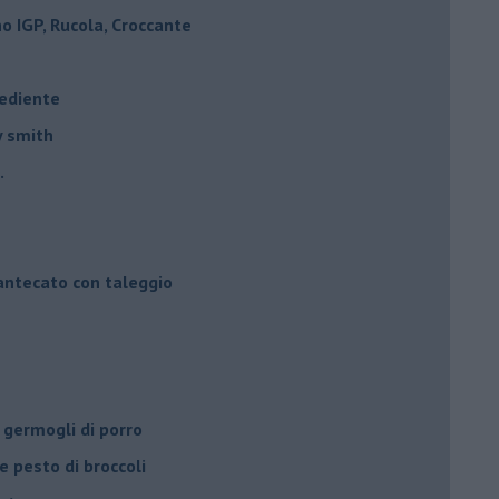
 IGP, Rucola, Croccante
rediente
y smith
.
mantecato con taleggio
 germogli di porro
e pesto di broccoli