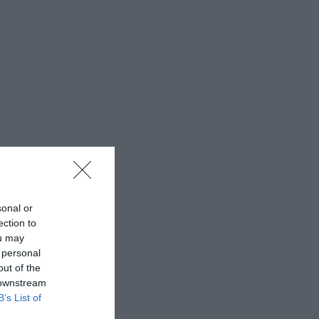
sonal or
ection to
ou may
 personal
out of the
 downstream
B’s List of