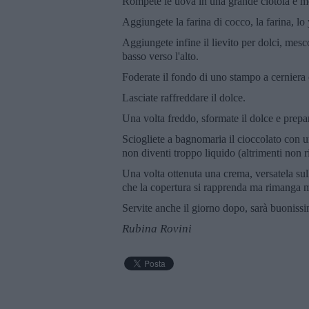
Rompete le uova in una grande ciotola e mon
Aggiungete la farina di cocco, la farina, lo
Aggiungete infine il lievito per dolci, mes
basso verso l'alto.
Foderate il fondo di uno stampo a cerniera 
Lasciate raffreddare il dolce.
Una volta freddo, sformate il dolce e prepar
Sciogliete a bagnomaria il cioccolato con u
non diventi troppo liquido (altrimenti non r
Una volta ottenuta una crema, versatela sul
che la copertura si rapprenda ma rimanga m
Servite anche il giorno dopo, sarà buoniss
Rubina Rovini