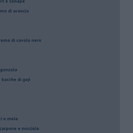
urt e senape
umo di arancia
crema di cavolo nero
rgonzola
bacche di goji
oci e mele
scarpone e nocciole