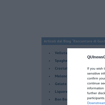
Articoli dal Blog “Raccontare di Gust
Vellutata di cime di rapa al c
QUInewsGr
Spaghetti con crema di zucca 
Crostatina con crema al gran
If you wish 
sensitive in
Meloncino, liquore al melon
confirm you
Gelato al melone mantovano
continue se
information 
Liquore al melone mantovano
further disc
participants
Bon Bon di melone mantovano
Downstream 