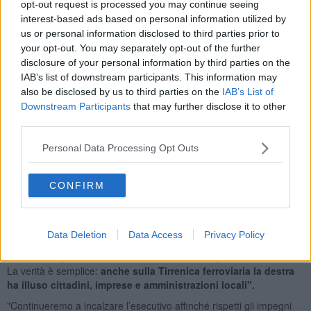
opt-out request is processed you may continue seeing
interest-based ads based on personal information utilized by
us or personal information disclosed to third parties prior to
your opt-out. You may separately opt-out of the further
"È un fatto politico grave e inaccettabile: - proseguono - il 20
disclosure of your personal information by third parties on the
dicembre 2024 l’Aula di Montecitorio aveva infatti accolto, con il via
IAB’s list of downstream participants. This information may
libera dello stesso esecutivo, un impegno preciso per finanziare e
also be disclosed by us to third parties on the
IAB’s List of
realizzare gli interventi necessari sulla Tirrenica ferroviaria. Oggi
Downstream Participants
that may further disclose it to other
invece la maggioranza fa marcia indietro sugli impegni assunti
third parties.
davanti al paese. Va ricordato che l’opera era stata introdotta tra gli
interventi prioritari nel Def (Documento di economia e finanza) sia
Personal Data Processing Opt Outs
nel 2021 che nel 2022 dal governo 'Giallorosso' per poi essere
cancellata dalla destra nel 2023”.
CONFIRM
“Parliamo di un’infrastruttura strategica per la mobilità, per il
sistema dei porti, per la competitività delle imprese e per la
coesione territoriale di tutto il versante tirrenico. - aggiungono -
Dopo mesi di propaganda sulle grandi opere, il governo dimostra
Data Deletion
Data Access
Privacy Policy
ancora una volta di non avere alcuna visione concreta per il futuro
del Paese e penalizza territori che attendono risposte da decenni.
La verità è semplice:
anche sulla Tirrenica ferroviaria la destra
ha illuso cittadini, imprese e amministrazioni locali".
"Continueremo a incalzare l’esecutivo affinché rispetti gli impegni