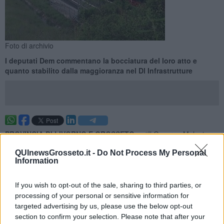
Foto di archivio
I deputati Dem commentano la bocciatura del loro atto e
quanto stabilito dalla maggioranza nel Dl Infrastrutture
PROVINCIA DI LIVORNO E GROSSETO —
“Il Governo Meloni
boccia un nuovo ordine del giorno
sulla progettazione dell’Alta
QUInewsGrosseto.it -
Do Not Process My Personal
Velocità e Alta Capacità ferroviaria lungo la dorsale tirrenica,
Information
sconfessando clamorosamente quanto il Parlamento aveva
già approvato solo pochi mesi fa
".
If you wish to opt-out of the sale, sharing to third parties, or
Lo dichiarano in una nota congiunta i deputati Dem Marco Simiani,
processing of your personal or sensitive information for
Paola De Micheli, Andrea Casu, Valentina Ghio e Alberto Pandolfo
targeted advertising by us, please use the below opt-out
sul loro atto al Decreto Infrastrutture respinto dall’Aula di
section to confirm your selection. Please note that after your
Montecitorio.