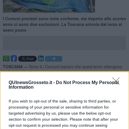
I Comuni premiati sono tutte conferme, ma rispetto allo scorso
anno ci sono due esclusioni. La Toscana scivola dal terzo al
sesto posto
TOSCANA —
Sono 6 i Comuni toscani che quest'anno ottengono
le
Spighe Verdi
, il riconoscimento che va ai territori rurali che
adottano politiche di gestione virtuose e sostenibili: si tratta
QUInewsGrosseto.it -
Do Not Process My Personal
di
Bibbona, Castiglione della Pescaia, Castagneto Carducci,
Information
Gambassi Terme, Grosseto, Orbetello
. Non riconfermati invece i
Comuni di
Castellina in Chianti
e
Massa Marittima
, dopo che già
lo scorso anno la Toscana aveva subito due uscite, quelle
If you wish to opt-out of the sale, sharing to third parties, or
di
Fiesole
e di
Greve in
Chianti
.
processing of your personal or sensitive information for
targeted advertising by us, please use the below opt-out
Combinata coi risultati delle altre regioni, questa performance fa
section to confirm your selection. Please note that after your
scivolare la
Toscana dal terzo posto del 2025 al sesto
di
opt-out request is processed you may continue seeing
quest'anno.