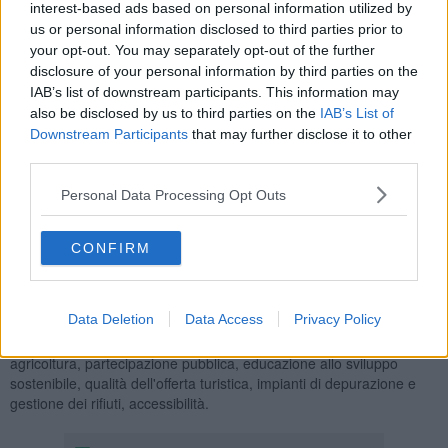
interest-based ads based on personal information utilized by
us or personal information disclosed to third parties prior to
your opt-out. You may separately opt-out of the further
disclosure of your personal information by third parties on the
I risultati del
programma nazionale della Fee
(Foundation for
IAB’s list of downstream participants. This information may
Environmental Education, la stessa organizzazione che rilascia nel
also be disclosed by us to third parties on the
IAB’s List of
mondo le Bandiera Blu per le località costiere) sono stati presentati
Downstream Participants
that may further disclose it to other
oggi a Roma, presso la sala convegni del Cnr.
third parties.
In Italia sono stati assegnati
97
riconoscimenti, in netta crescita
rispetto ai 75
dello scorso anno. Il record è andato al
Piemonte
che
Personal Data Processing Opt Outs
ha ottenuto 22 Spighe Verdi. A seguire la
Calabria
(11 località
premiate) e poi
Marche
e
Campania
(9). La Toscana, che lo
CONFIRM
scorso anno occupava il terzo gradino del podio, scivola al sesto
posto anche dopo
Umbria
(8) e
Lazio
(7).
Le Spighe Verdi vengono assegnate ai comuni rurali secondo
Data Deletion
Data Access
Privacy Policy
alcuni
indicatori
come corretto uso del suolo, presenza di
produzioni agricole tipiche, sostenibilità e innovazione in
agricoltura, partecipazione pubblica, educazione allo sviluppo
sostenibile, qualità dell'offerta turistica, impianti di depurazione e
gestione dei rifiuti, accessibilità.