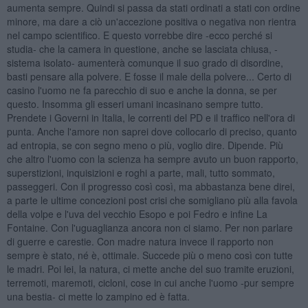
aumenta sempre. Quindi si passa da stati ordinati a stati con ordine
minore, ma dare a ciò un'accezione positiva o negativa non rientra
nel campo scientifico. E questo vorrebbe dire -ecco perché si
studia- che la camera in questione, anche se lasciata chiusa, -
sistema isolato- aumenterà comunque il suo grado di disordine,
basti pensare alla polvere. E fosse il male della polvere... Certo di
casino l'uomo ne fa parecchio di suo e anche la donna, se per
questo. Insomma gli esseri umani incasinano sempre tutto.
Prendete i Governi in Italia, le correnti del PD e il traffico nell'ora di
punta. Anche l'amore non saprei dove collocarlo di preciso, quanto
ad entropia, se con segno meno o più, voglio dire. Dipende. Più
che altro l'uomo con la scienza ha sempre avuto un buon rapporto,
superstizioni, inquisizioni e roghi a parte, mali, tutto sommato,
passeggeri. Con il progresso così così, ma abbastanza bene direi,
a parte le ultime concezioni post crisi che somigliano più alla favola
della volpe e l'uva del vecchio Esopo e poi Fedro e infine La
Fontaine. Con l'uguaglianza ancora non ci siamo. Per non parlare
di guerre e carestie. Con madre natura invece il rapporto non
sempre è stato, né è, ottimale. Succede più o meno così con tutte
le madri. Poi lei, la natura, ci mette anche del suo tramite eruzioni,
terremoti, maremoti, cicloni, cose in cui anche l'uomo -pur sempre
una bestia- ci mette lo zampino ed è fatta.