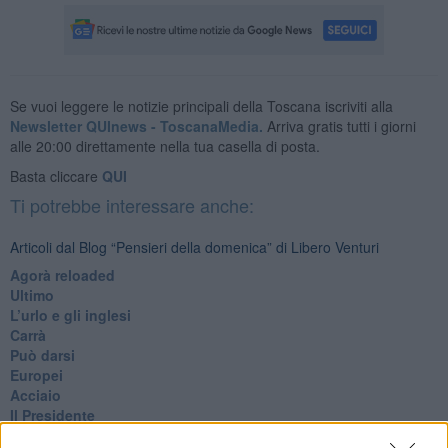
Se vuoi leggere le notizie principali della Toscana iscriviti alla
Newsletter QUInews - ToscanaMedia.
Arriva gratis tutti i giorni
alle 20:00 direttamente nella tua casella di posta.
Basta cliccare
QUI
Ti potrebbe interessare anche:
Articoli dal Blog “Pensieri della domenica” di Libero Venturi
​Agorà reloaded
Ultimo
​L’urlo e gli inglesi
Carrà
Può darsi
Europei
Acciaio
Il Presidente
​Il Giro