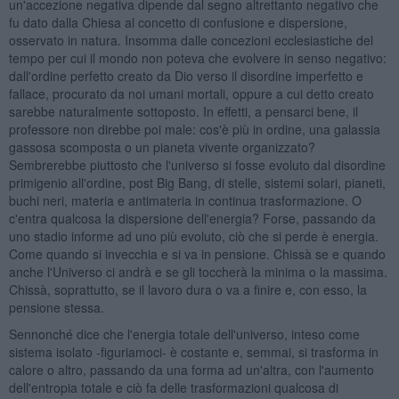
un'accezione negativa dipende dal segno altrettanto negativo che
fu dato dalla Chiesa al concetto di confusione e dispersione,
osservato in natura. Insomma dalle concezioni ecclesiastiche del
tempo per cui il mondo non poteva che evolvere in senso negativo:
dall'ordine perfetto creato da Dio verso il disordine imperfetto e
fallace, procurato da noi umani mortali, oppure a cui detto creato
sarebbe naturalmente sottoposto. In effetti, a pensarci bene, il
professore non direbbe poi male: cos'è più in ordine, una galassia
gassosa scomposta o un pianeta vivente organizzato?
Sembrerebbe piuttosto che l'universo si fosse evoluto dal disordine
primigenio all'ordine, post Big Bang, di stelle, sistemi solari, pianeti,
buchi neri, materia e antimateria in continua trasformazione. O
c'entra qualcosa la dispersione dell'energia? Forse, passando da
uno stadio informe ad uno più evoluto, ciò che si perde è energia.
Come quando si invecchia e si va in pensione. Chissà se e quando
anche l'Universo ci andrà e se gli toccherà la minima o la massima.
Chissà, soprattutto, se il lavoro dura o va a finire e, con esso, la
pensione stessa.
Sennonché dice che l'energia totale dell'universo, inteso come
sistema isolato -figuriamoci- è costante e, semmai, si trasforma in
calore o altro, passando da una forma ad un'altra, con l'aumento
dell'entropia totale e ciò fa delle trasformazioni qualcosa di