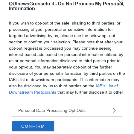
Insopportabile
QUInewsGrosseto.it -
Do Not Process My Personal
​Mentre
Information
Luana
​Ci vuole Fedez
If you wish to opt-out of the sale, sharing to third parties, or
​Cronaca di un vaccino annunciato
processing of your personal or sensitive information for
​Liberazione
targeted advertising by us, please use the below opt-out
Esternazioni
section to confirm your selection. Please note that after your
Vaxzevria
opt-out request is processed you may continue seeing
Nazionali
interest-based ads based on personal information utilized by
​Ricorrenze e celebrazioni
us or personal information disclosed to third parties prior to
Marte
your opt-out. You may separately opt-out of the further
​Crapa pelada
​I soliti noti
disclosure of your personal information by third parties on the
Arie
IAB’s list of downstream participants. This information may
​Vaccine Easing
also be disclosed by us to third parties on the
IAB’s List of
No profit
Downstream Participants
that may further disclose it to other
Dragonheart
third parties.
Con-ter?
​Con-te
Personal Data Processing Opt Outs
Coincidenze e crisi
L'amico
CONFIRM
​L’anno del vaccino
Giulio Regeni