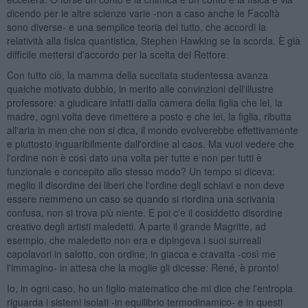
dicendo per le altre scienze varie -non a caso anche le Facoltà
sono diverse- e una semplice teoria del tutto, che accordi la
relatività alla fisica quantistica, Stephen Hawking se la scorda. È già
difficile mettersi d'accordo per la scelta del Rettore.
Con tutto ciò, la mamma della succitata studentessa avanza
qualche motivato dubbio, in merito alle convinzioni dell'illustre
professore: a giudicare infatti dalla camera della figlia che lei, la
madre, ogni volta deve rimettere a posto e che lei, la figlia, ributta
all'aria in men che non si dica, il mondo evolverebbe effettivamente
e piuttosto inguaribilmente dall'ordine al caos. Ma vuoi vedere che
l'ordine non è così dato una volta per tutte e non per tutti è
funzionale e concepito allo stesso modo? Un tempo si diceva:
meglio il disordine dei liberi che l'ordine degli schiavi e non deve
essere nemmeno un caso se quando si riordina una scrivania
confusa, non si trova più niente. E poi c'e il cosiddetto disordine
creativo degli artisti maledetti. A parte il grande Magritte, ad
esempio, che maledetto non era e dipingeva i suoi surreali
capolavori in salotto, con ordine, in giacca e cravatta -così me
l'immagino- in attesa che la moglie gli dicesse: René, è pronto!
Io, in ogni caso, ho un figlio matematico che mi dice che l'entropia
riguarda i sistemi isolati -in equilibrio termodinamico- e in questi