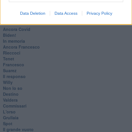
​Il rosario
Paolo Rossi
Data Deletion
Data Access
Privacy Policy
Maradona
Cronaca
​Ancora Covid
​Biden!
In memoria
​Ancora Francesco
Rieccoci
Tenet
Francesco
Suarez
​Il responso
Willy
Non lo so
Destino
Valdera
Commissari
L'orso
Grullaia
Spot
​Il grande vuoto