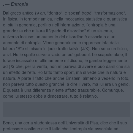
. —
Entropia
Dal greco antico ἐν
en
, "dentro", e τροπή
tropé
, "trasformazione".
In fisica, in termodinamica, nella meccanica statistica e quantistica
e, più in generale, perfino nell'informazione, l'entropia è una
grandezza che misura il "grado di disordine" di un sistema,
universo incluso: un aumento del disordine è associato a un
aumento di entropia. Viene generalmente rappresentata dalla
lettera "S"e si misura in joule fratto kelvin (J/K). Non sono un fisico,
anzi. Ho le spalle curve e vado un po' gobboni. Le scapole alate, il
torace incassato e, ultimamente mi dicono, le gambe leggermente
ad )X( che, per la verità, non mi pareva di avere e può darsi che sia
un effetto dell'età. Ho fatto tanto sport, ma si vede che la natura è
natura. A parte il fatto che anche Einstein, almeno a vederlo in foto,
non pareva tutto questo granché, a dire il vero, ma lui era un genio.
E questa è una differenza niente affatto trascurabile. Comunque,
come lui stesso ebbe a dimostrare, tutto è relativo.
Bene, una certa studentessa dell’Università di Pisa, dice che il suo
professore sostiene che il fatto che l'entropia sia associata ad