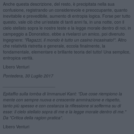
Anche questa descrizione, del resto, è precipitata nella sua
confusione, registrando un considerevole e preoccupante, quanto
inevitabile e prevedibile, aumento di entropia logica. Forse per tutto
questo, vale ciò che un'estate di tanti anni fa, in una notte, con il
cielo stellato sopra le nostre teste e la legge morale dentro di noi, in
campeggio a Donoratico, ebbe a rivelarci un amico, poi divenuto
ingegnere:
"Ragazzi, il mondo è tutto un casino incasinato!".
Altro
che relatività ristretta e generale, eccola finalmente, la
fondamentale, elementare e brillante teoria del tutto! Una semplice,
entropica verità.
Libero Venturi
Pontedera, 30 Luglio 2017
______________________
Epitaffio sulla tomba di Immanuel Kant: "Due cose riempiono la
mente con sempre nuova e crescente ammirazione e rispetto,
tanto più spesso e con costanza la riflessione si sofferma su di
esse: il cielo stellato sopra di me e la legge morale dentro di me."
Da "Critica della ragion pratica".
Libero Venturi