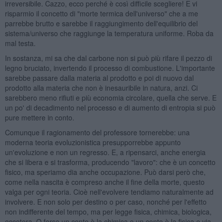
irreversibile. Cazzo, ecco perché è così difficile scegliere! E vi
risparmio il concetto di "morte termica dell'universo" che a me
parrebbe brutto e sarebbe il raggiungimento dell'equilibrio del
sistema/universo che raggiunge la temperatura uniforme. Roba da
mal testa.
In sostanza, mi sa che dal carbone non si può più rifare il pezzo di
legno bruciato, invertendo il processo di combustione. L'importante
sarebbe passare dalla materia al prodotto e poi di nuovo dal
prodotto alla materia che non è inesauribile in natura, anzi. Ci
sarebbero meno rifiuti e più economia circolare, quella che serve. E
un po' di decadimento nel processo e di aumento di entropia si può
pure mettere in conto.
Comunque il ragionamento del professore tornerebbe: una
moderna teoria evoluzionistica presupporrebbe appunto
un'evoluzione e non un regresso. E, a ripensarci, anche energia
che si libera e si trasforma, producendo "lavoro": che è un concetto
fisico, ma speriamo dia anche occupazione. Può darsi però che,
come nella nascita è compreso anche il fine della morte, questo
valga per ogni teoria. Cioè nell'evolvere tendiamo naturalmente ad
involvere. E non solo per destino o per caso, nonché per l'effetto
non indifferente del tempo, ma per legge fisica, chimica, biologica,
eccetera. O forse un conto è la chimica e un conto è la fisica e via