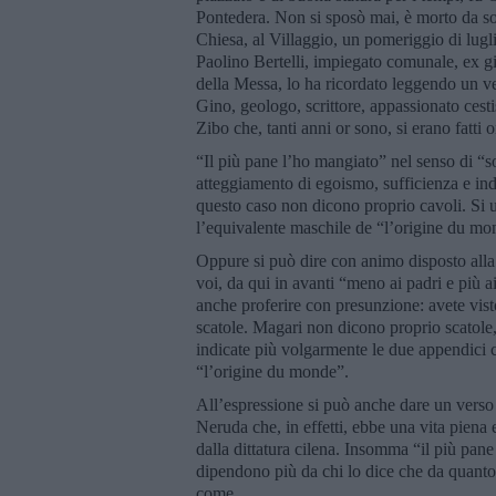
Pontedera. Non si sposò mai, è morto da so
Chiesa, al Villaggio, un pomeriggio di lugl
Paolino Bertelli, impiegato comunale, ex gi
della Messa, lo ha ricordato leggendo un ve
Gino, geologo, scrittore, appassionato cest
Zibo che, tanti anni or sono, si erano fatti 
“Il più pane l’ho mangiato” nel senso di “s
atteggiamento di egoismo, sufficienza e indi
questo caso non dicono proprio cavoli. Si u
l’equivalente maschile de “l’origine du mo
Oppure si può dire con animo disposto alla 
voi, da qui in avanti “meno ai padri e più 
anche proferire con presunzione: avete vis
scatole. Magari non dicono proprio scatole
indicate più volgarmente le due appendici 
“l’origine du monde”.
All’espressione si può anche dare un verso 
Neruda che, in effetti, ebbe una vita piena
dalla dittatura cilena. Insomma “il più pan
dipendono più da chi lo dice che da quanto p
come.