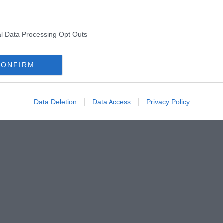
o citare la baguette. I francesi la portano sotto l’ascella e
erente, l’immagine del sudore per il pane che invece è una cosa
l Data Processing Opt Outs
 l’ho mangiato”, anche se alla mia età un po’ di pane ne ho
così da essermene saziato. E, col pane, pure un po’ di veleno ho
atizzato. Coliti e gastriti non mi sono state risparmiate. Uso
CONFIRM
tanchezza oppure quando mi prende la malinconia del futuro. E
ita per cui ho avuto o finto distrazione. Invece bisognerebbe
a domenica e buona fortuna.
Data Deletion
Data Access
Privacy Policy