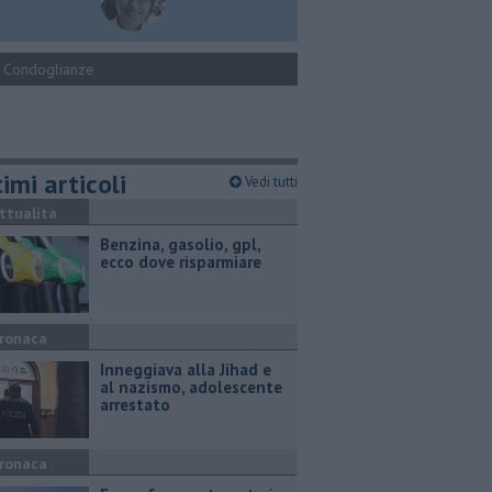
Condoglianze
imi articoli
Vedi tutti
ttualità
​Benzina, gasolio, gpl,
ecco dove risparmiare
ronaca
Inneggiava alla Jihad e
al nazismo, adolescente
arrestato
ronaca