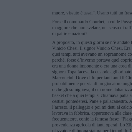
muore, vissuto è assai”. Usano tutti un fra
Forse il comunardo Courbet, a cui le Pussy
maggiore che non svelare, nel senso di raff
di patrie e nazioni?
A proposito, in questi giorni se n’è andato 
Vinicio Chesi. Il signor Vinicio Chesi. Era
quei tempi tutti avevano un soprannome con
perché, forse d’inverno portava quel copric
era una donna imponente o era una cosa di 
signora Topa faceva la custode agli orinatoi
Marconcini. Dove ci fu per tanti anni il Ci
probabilmente per via di un giocatore ungh
o che gli somigliava, il cui nome italianiz
basket che a quei tempi si chiamava palla a
cestisti pontederesi. Pane e pallacanestro.
l’arresto, il palleggio e poi mi detti al calc
lavorava in fabbrica, apparteneva alla class
frequentatore, coniò la famosa frase: “Piag
provenienza agricola di tanti operai. Lo Zi
piazzato e di buona statura per i tempi, fu