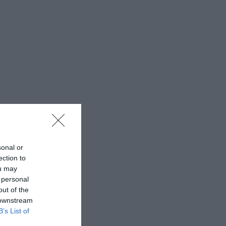
sonal or
ection to
ou may
 personal
out of the
 downstream
B’s List of