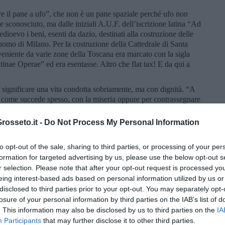
re il pane a ufo”, che non è un pane spaziale perché ufo non
 sconosciuto, ma dalle iniziali A.U.F. dell’iscrizione latina “Ad
oevo i beni, esenti da dazio, destinati alla costruzione delle
Duomo di Milano. Per la costruzione della Cattedrale di Santa
oveniente da varie zone della Toscana era marcato con la sigla
ae Operae” ed era esentasse. Altro che flat tax! E da qui a
a significare una vita condotta sobriamente, ma con dignità. “A
 come succede spesso, con la miseria oppure per contrassegnare
ando non la dura punizione carceraria. “Senza pane è da signori”,
to a un rinfresco a base di sfiziosi e borghesi spizzichini. È
osseto.it -
Do Not Process My Personal Information
 si dice di una persona di cuore. Oggi si chiamano con
pezzare il pane, né di buon pane e companatico.
to opt-out of the sale, sharing to third parties, or processing of your per
di. Da ragazzi la merenda era pane unto col pomodoro, pane olio
formation for targeted advertising by us, please use the below opt-out s
“Marcellino pane e vino”, un film spagnolo, religioso e triste
r selection. Please note that after your opt-out request is processed y
iccolo protagonista, che ci proiettavano all’Oratorio. In Toscana
eing interest-based ads based on personal information utilized by us or
 hanno a che vedere con le vicende del Granducato. A Dante
disclosed to third parties prior to your opt-out. You may separately opt-
 il pane altrui, che era salato, e fare le scale. Ai tempi dei nostri
losure of your personal information by third parties on the IAB’s list of
, che era quello che costava meno. Anche oggi ci sono i pani
. This information may also be disclosed by us to third parties on the
IA
i dai dietologi e costano di più. È il benessere. Tutto gira.
Participants
that may further disclose it to other third parties.
a corredo indispensabile all’equivalente maschile de “l’origine