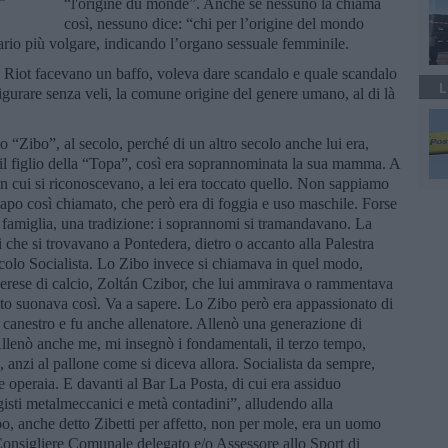
“l'origine du monde”. Anche se nessuno la chiama
così, nessuno dice: “chi per l’origine del mondo
sario più volgare, indicando l’organo sessuale femminile.
 Riot facevano un baffo, voleva dare scandalo e quale scandalo
L
igurare senza veli, la comune origine del genere umano, al di là
lo “Zibo”, al secolo, perché di un altro secolo anche lui era,
 il figlio della “Topa”, così era soprannominata la sua mamma. A
 cui si riconoscevano, a lei era toccato quello. Non sappiamo
apo così chiamato, che però era di foggia e uso maschile. Forse
famiglia, una tradizione: i soprannomi si tramandavano. La
 che si trovavano a Pontedera, dietro o accanto alla Palestra
rcolo Socialista. Lo Zibo invece si chiamava in quel modo,
erese di calcio, Zoltán Czibor, che lui ammirava o rammentava
zato suonava così. Va a sapere. Lo Zibo però era appassionato di
 canestro e fu anche allenatore. Allenò una generazione di
 Allenò anche me, mi insegnò i fondamentali, il terzo tempo,
io, anzi al pallone come si diceva allora. Socialista da sempre,
e operaia. E davanti al Bar La Posta, di cui era assiduo
gisti metalmeccanici e metà contadini”, alludendo alla
bo, anche detto Zibetti per affetto, non per mole, era un uomo
 Consigliere Comunale delegato e/o Assessore allo Sport di