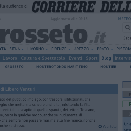
alla audience di
o
Aggiornato alle 09:15
METEO
Sab
ATA
SIENA
LIVORNO
FIRENZE
AREZZO
PRATO
PISTOI
Lavoro
Cultura e Spettacolo
Eventi
Sport
Blog
Intervi
GROSSETO
MONTEROTONDO MARITTIMO
MONTIERI
di Libero Venturi
ato del pubblico impiego, con trascorsi istituzionali, che
lio che mettersi a scrivere anche lui, infoltendo la fitta
dicenti tali- a scapito di quella, sparuta, dei lettori. Toscano,
Q
e, cerca in qualche modo, anche se inutilmente, di
o che sembra non passare mai, ma alla fine manca, nonché
​Un 
, anche se stesso.
Vedi tutti
civ