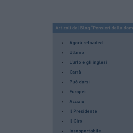
Articoli dal Blog “Pensieri della dom
​Agorà reloaded
Ultimo
​L’urlo e gli inglesi
Carrà
Può darsi
Europei
Acciaio
Il Presidente
​Il Giro
Insopportabile