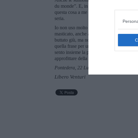
du monde”. E, in omaggio a Courbet, possiam
questa cosa a me richiama, in maniera irriv
seria.
Persona
Io non uso molto l’espressione “il più pane
masticato, anche amore e fantasia, ma non 
buttato giù, ma non tanto da risultare mitrid
quella frase per un senso di arrendevole s
sento insieme la povertà e lo scialo della v
approfittare della vita. Farne tesoro. Buon
Pontedera, 22 Luglio 2018
Libero Venturi