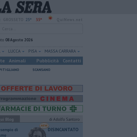
25°
35°
:
GROSSETO
QuiNews.net
ato
08 Agosto 2026
A
LUCCA
PISA
MASSA CARRARA
ste
Animali
Pubblicità
Contatti
PITIGLIANO
SCANSANO
ui Blog
di Adolfo Santoro
DISINCANTATO
esempio di
ismo