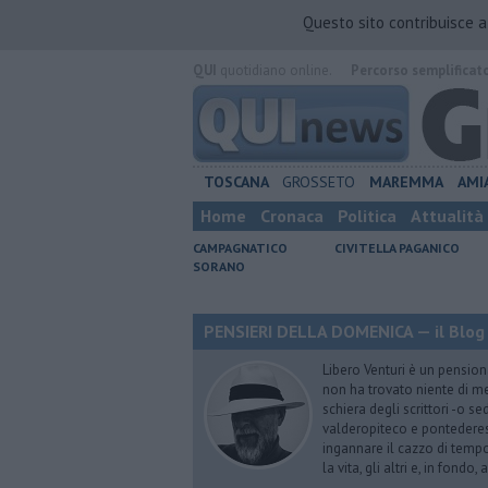
Questo sito contribuisce 
QUI
quotidiano online.
Percorso semplificat
TOSCANA
GROSSETO
MAREMMA
AMI
Home
Cronaca
Politica
Attualità
CAMPAGNATICO
CIVITELLA PAGANICO
SORANO
PENSIERI DELLA DOMENICA — il Blog 
Libero Venturi è un pension
non ha trovato niente di meg
schiera degli scrittori -o se
valderopiteco e pontederes
ingannare il cazzo di temp
la vita, gli altri e, in fondo