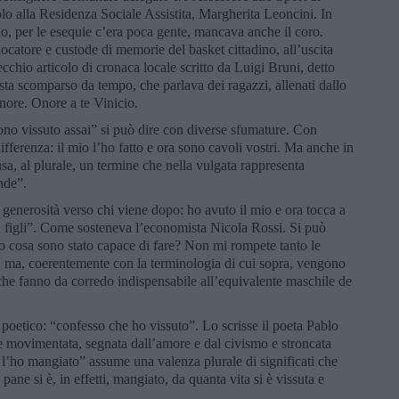
lo alla Residenza Sociale Assistita, Margherita Leoncini. In
io, per le esequie c’era poca gente, mancava anche il coro.
ocatore e custode di memorie del basket cittadino, all’uscita
cchio articolo di cronaca locale scritto da Luigi Bruni, detto
ista scomparso da tempo, che parlava dei ragazzi, allenati dallo
onore. Onore a te Vinicio.
ono vissuto assai” si può dire con diverse sfumature. Con
fferenza: il mio l’ho fatto e ora sono cavoli vostri. Ma anche in
sa, al plurale, un termine che nella vulgata rappresenta
nde”.
generosità verso chi viene dopo: ho avuto il mio e ora tocca a
ai figli”. Come sosteneva l’economista Nicola Rossi. Si può
to cosa sono stato capace di fare? Non mi rompete tanto le
, ma, coerentemente con la terminologia di cui sopra, vengono
che fanno da corredo indispensabile all’equivalente maschile de
poetico: “confesso che ho vissuto”. Lo scrisse il poeta Pablo
 e movimentata, segnata dall’amore e dal civismo e stroncata
e l’ho mangiato” assume una valenza plurale di significati che
ane si è, in effetti, mangiato, da quanta vita si è vissuta e