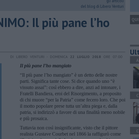
gli articoli
del blog di Libero Venturi
MO: Il più pane l’ho
QUI
Ult
DI LIBERO VENTURI - DOMENICA
22 LUGLIO 2018
ORE 07:00
A
Il più pane l’ho mangiato
“Il più pane l’ho mangiato” è un detto delle nostre
parti. Significa tante cose. Si dice quando uno “è
vissuto assai”: così ebbero a dire, anzi ad intonare, i
Fratelli Bandiera, eroi del Risorgimento, a proposito
C
di chi muore “per la Patria” come fecero loro. Che poi
il motto popolare prese tutta un’altra piega e, dalla
patria, si indirizzò a favore di una finalità meno nobile
e più prosaica.
Tuttavia non così insignificante, visto che il pittore
C
realista Gustave Courbet nel 1866 la raffigurò come