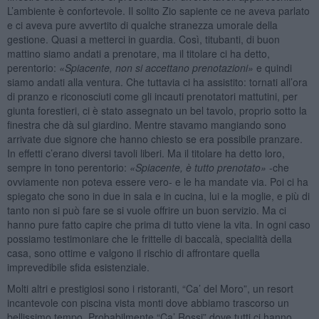
L’ambiente è confortevole. Il solito Zio sapiente ce ne aveva parlato
e ci aveva pure avvertito di qualche stranezza umorale della
gestione. Quasi a metterci in guardia. Così, titubanti, di buon
mattino siamo andati a prenotare, ma il titolare ci ha detto,
perentorio:
«Spiacente, non si accettano prenotazioni»
e quindi
siamo andati alla ventura. Che tuttavia ci ha assistito: tornati all’ora
di pranzo e riconosciuti come gli incauti prenotatori mattutini, per
giunta forestieri, ci è stato assegnato un bel tavolo, proprio sotto la
finestra che dà sul giardino. Mentre stavamo mangiando sono
arrivate due signore che hanno chiesto se era possibile pranzare.
In effetti c’erano diversi tavoli liberi. Ma il titolare ha detto loro,
sempre in tono perentorio:
«Spiacente, è tutto prenotato»
-che
ovviamente non poteva essere vero- e le ha mandate via. Poi ci ha
spiegato che sono in due in sala e in cucina, lui e la moglie, e più di
tanto non si può fare se si vuole offrire un buon servizio. Ma ci
hanno pure fatto capire che prima di tutto viene la vita. In ogni caso
possiamo testimoniare che le frittelle di baccalà, specialità della
casa, sono ottime e valgono il rischio di affrontare quella
imprevedibile sfida esistenziale.
Molti altri e prestigiosi sono i ristoranti, “Ca’ del Moro”, un resort
incantevole con piscina vista monti dove abbiamo trascorso un
bellissimo tempo. Probabilmente “Ca’ Rossi” dove tutti ci hanno