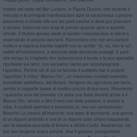
Imitato del resto dal Bar Luciano, in Piazza Duomo, che durante il
mercato e le principali manifestazioni apre la saracinesca a proprio
piacimento e chiude alle ore dei pasti perché si deve pur pranzare
e cenare. Insomma non si sa di preciso quando apre e quando
chiude. Il titolare spesso siede ai tavolini mescolandosi ai clienti e
osservando le proprie lavoranti. Raccontano che non ami parlare
molto e si esprima tramite foglietti con su scritto: “sì, no, non lo so”,
esibiti all’interlocutore, a seconda della domanda postagli. E pare
che tempo fa il biglietto che reclamizzava il locale e la sua specialità
riportasse sul retro: non serviamo niente per accompagnare
l’aperitivo. Perché ciò di cui va famoso il suddetto bar è proprio
l’aperitivo: il mitico “Bianco Oro”, un misterioso cocktail inventato,
brevettato addirittura, dal titolare. Vengono da ogni dove per berlo,
servito in coppette basse al modico prezzo di due euro. Ricorrendo
i quaranta anni dal brevetto c’è stata una festa davanti al bar e il
Bianco Oro, servito a dire il vero con delle patatine, è andato a
ruba. Il cocktail-aperitivo è brevettato sì, ma non confezionato.
Macché! Lo creano all’impronta: una base di spumante, una goccia
di un liquore ambrato e una di un liquore color chiaro trasparente,
con la classica scorzetta di limone a rifinire il tutto. Avvertenze: nel
bar non tengono acqua perché, dice il gestore, occuperebbe