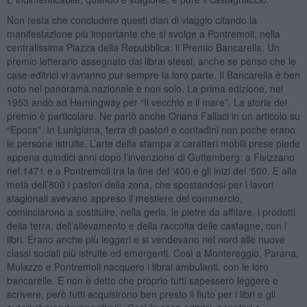
Non resta che concludere questi diari di viaggio citando la
manifestazione più importante che si svolge a Pontremoli, nella
centralissima Piazza della Repubblica: il Premio Bancarella. Un
premio letterario assegnato dai librai stessi, anche se penso che le
case editrici vi avranno pur sempre la loro parte. Il Bancarella è ben
noto nel panorama nazionale e non solo. La prima edizione, nel
1953 andò ad Hemingway per “Il vecchio e il mare”. La storia del
premio è particolare. Ne parlò anche Oriana Fallaci in un articolo su
“Epoca”. In Lunigiana, terra di pastori e contadini non poche erano
le persone istruite. L’arte della stampa a caratteri mobili prese piede
appena quindici anni dopo l’invenzione di Guttemberg: a Fivizzano
nel 1471 e a Pontremoli tra la fine del ‘400 e gli inizi del ‘500. E alla
metà dell’800 i pastori della zona, che spostandosi per i lavori
stagionali avevano appreso il mestiere del commercio,
cominciarono a sostituire, nella gerla, le pietre da affilare, i prodotti
della terra, dell’allevamento e della raccolta delle castagne, con i
libri. Erano anche più leggeri e si vendevano nel nord alle nuove
classi sociali più istruite ed emergenti. Così a Montereggio, Parana,
Mulazzo e Pontremoli nacquero i librai ambulanti, con le loro
bancarelle. E non è detto che proprio tutti sapessero leggere e
scrivere, però tutti acquisirono ben presto il fiuto per i libri e gli