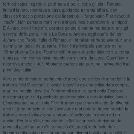
forti ed estesi legami di parentela e poi ci sono gli altri. Renato,
finito il lavoro, ritornava a casa guidando a trenta all’ora, con il
classico braccio penzolone dal finestrino, il furgoncino Fiat carico di
“nude”
. Non pensate male: nella lingua locale sarebbero le “nipoti”.
E Alvaro, con il furgone, portava gelato e panna montata in tutti gli
esercizi della zona, fino a La Spezia. Ancora oggi quello del bar
Alvaro, che Paolo, figlio di Renato, e i familiari portano avanti, è uno
dei migliori gelati da gustare. Il bar è il principale sponsor della
“Stranotturna Città di Pontremoli”, marcia di sette kilometri, a corsa
o passo, non competitiva, ma chi corre corre davvero. Quest’anno
ricorreva anche il 40º. Abbiamo partecipato pure noi, arrivando fra i
primi degli ultimi.
Altro punto di ristoro meritevole di menzione e ricco di aneddoti è la
trattoria “del Giardino”. Il locale è gestito da una collaudata coppia,
marito e moglie piovuti a Pontremoli da altre parti della Toscana,
ma ormai parte del pacchetto gastronomico e caratteristico locale.
L’insegna sul muro in via Ricci Armani quasi non si vede. In diversi
anni di frequentazione non l’avevamo mai notata. Anche perché la
trattoria non si affaccia sulla strada, è collocata in fondo ad un
andito. Per la verità, nonostante l’effetto annuncio derivante dal
nome, il giardino non c’è, o meglio c’è, ma si vede solo dalle
finestre della sala che si presenta con diversi tavoli apparecchiati.