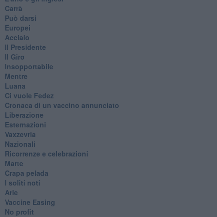
Carrà
Può darsi
Europei
Acciaio
Il Presidente
​Il Giro
Insopportabile
​Mentre
Luana
​Ci vuole Fedez
​Cronaca di un vaccino annunciato
​Liberazione
Esternazioni
Vaxzevria
Nazionali
​Ricorrenze e celebrazioni
Marte
​Crapa pelada
​I soliti noti
Arie
​Vaccine Easing
No profit