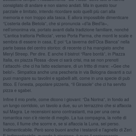
consigliato di andare e non siamo andati. Ma in questo tour
parziale e limitato, intendo ricordare solo quelli più cari alla
memoria e non troppo alla tasca. E allora impossibile dimenticare
“L’osteria della Bietola”, che si pronuncia «d’la Bied’la»,
nell’omonima via, portato avanti dalla tradizione familiare, nonché
“L’antica trattoria Pelliccia”, verso Porta Parma, che monti le scale e
sembra di essere in casa, E poi “La taverna dell’Oca Bianca” nella
parte bassa del centro storico: di recente ci ha mangiato anche
Meryl Streep. Per dire. E anche il bistrot “Rare bontà”, in Piazza
Italia, ex piazza Rossa -dove ci sarà crisi, ma se non prenoti
t’attacchi- che ci ha fatto esclamare, di un fritto di mare: «Gee che
belo!». Simpatica anche una pescheria in via Bologna davanti a cui
puoi mangiare su tavolini e sgabelli alti, come in una specie di pub
ittico. E l’onesta, popolare pizzeria, “Il Girasole” che ci ha servito
pizza e sgabei.
Infine il mio prefe, come dicono i giovani: “Da Norina”, in fondo ad
un lungo corridoio, un tavolo a due, su un terrazzino che si affaccia
sul Magra. Le recensioni sono contrastanti, ma per una cena
romantica non c’è niente di meglio. La tua compagna, la notte di
fianco, il fiume che scorre e, se si affaccia la Luna, sei perso.
Indimenticabile. Però sono buoni anche i testaroli e l’agnello di Zeri.
E indimenticabile, quando è stagione, è pure il castagnaccio.