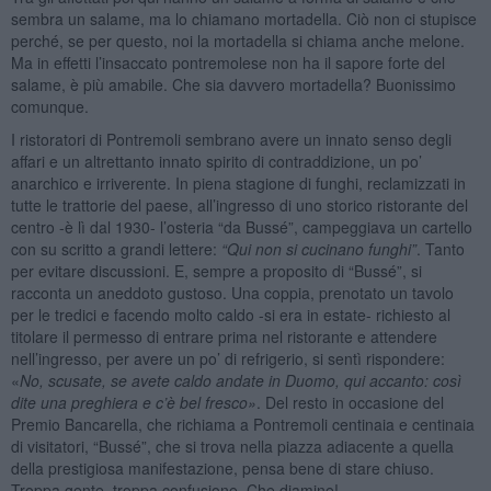
sembra un salame, ma lo chiamano mortadella. Ciò non ci stupisce
perché, se per questo, noi la mortadella si chiama anche melone.
Ma in effetti l’insaccato pontremolese non ha il sapore forte del
salame, è più amabile. Che sia davvero mortadella? Buonissimo
comunque.
I ristoratori di Pontremoli sembrano avere un innato senso degli
affari e un altrettanto innato spirito di contraddizione, un po’
anarchico e irriverente. In piena stagione di funghi, reclamizzati in
tutte le trattorie del paese, all’ingresso di uno storico ristorante del
centro -è lì dal 1930- l’osteria “da Bussé”, campeggiava un cartello
con su scritto a grandi lettere:
“Qui non si cucinano funghi”
. Tanto
per evitare discussioni. E, sempre a proposito di “Bussé”, si
racconta un aneddoto gustoso. Una coppia, prenotato un tavolo
per le tredici e facendo molto caldo -si era in estate- richiesto al
titolare il permesso di entrare prima nel ristorante e attendere
nell’ingresso, per avere un po’ di refrigerio, si sentì rispondere:
«
No, scusate, se avete caldo andate in Duomo, qui accanto: così
dite una preghiera e c’è bel fresco»
. Del resto in occasione del
Premio Bancarella, che richiama a Pontremoli centinaia e centinaia
di visitatori, “Bussé”, che si trova nella piazza adiacente a quella
della prestigiosa manifestazione, pensa bene di stare chiuso.
Troppa gente, troppa confusione. Che diamine!