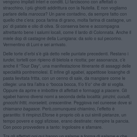
vengono impilati interi e conditi. Li farciscono con affettati o
stracchino, i più ghiotti addirittura con la Nutella. E non vogliamo
parlare della
marocca
? Un pane contadino, da sempre fatto con
quello che c’era: poca farina di grano, molta farina di castagne, un
po’ di patate e olio di oliva. Si conserva bene e accompagna
altrettanto bene i salumi locali, come il lardo di Colonnata. Anche il
miele dop di castagne della Lunigiana: da solo o sul pecorino.
Vermentino di Luni e sei arrivato.
Delle torte d’erbi s’è già detto nelle puntate precedenti. Restano i
turdei
, tortelli con ripieno di bietola e ricotta; per assonanza, c’è
anche il “Tour Day”, una manifestazione itinerante di assaggi delle
specialità pontremolesi. E infine gli
sgabei
, appetitose losanghe di
pasta lievitata fritta, con un cenno di sale, da mangiare come le
ciliegie: una tira l’altra o “bocca bocca, fi’o fi’o” che dir si voglia.
Oppure da aprire e imbottire di affettati e formaggi a piacere. Gli
sgabei hanno diversi nomi a seconda della località:
pinzini,
cuculli,
gnocchi fritti, morseleti, crescentine.
Peggiova nel cuneese dove si
chiaman
o bagasce.
Però,comunquesi chiamino, l’effetto è
garantito: ti rimpinzi.Eforse è proprio ciò a cui simili pietanze, un
tempo povere e oggi sfiziose, erano destinate: riempire la pancia.
Con poco provvedere a tanto: ingolosire e sfamare.
Tra gli affettati poi qui hanno un salame a forma di salame e che