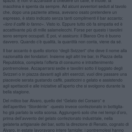
spazio. E non vi azzardate a chiedere un caffè, è inutile: la
macchina è spenta da sempre. Ad alcuni avventori seduti al tavolo
che, dopo una paziente attesa, avevano osato pretendere un
espresso, è stato indicato senza tanti complimenti il bar accanto:
«
loro il caffè lo fanno»
. Visto io. Eppure tutto ciò fa simpatia ed è
accattivante più di mille salamelecchi. Forse per questo i tavolini
sono sempre occupati. E poi, vi assicuro: il Bianco Oro è buono
davvero. Quando c’è qualità, la quantità non conta, viene da sé.
Il bar accanto è quello storico “degli Svizzeri” che deve il nome alla
nazionalità dei fondatori. Insieme agli altri tre bar, in Piazza della
Repubblica, completa l’offerta di consumo e intrattenimento
pontremolese. Accaparrarsi sedie e tavolini sotto il loggiato degli
Svizzeri o in piazza davanti agli altri esercizi, vuol dire passare una
piacevole serata gustando caffè, pasticcini o gelato e assistendo
agli spettacoli e alle iniziative all’aperto che si svolgono durante la
bella stagione.
Del mitico bar Alvaro, quello del “Gelato del Corsaro” e
dell’aperitivo “Stordénte” -questo invece confezionato in bottiglia-
ho già parlato la volta scorsa. Aggiungerò solo che nei tempi d’oro,
prima dell’avvento del gelato confezionato industriale, nella
gelateria artigianale del bar, sotto la direzione di Renato, cognato di
Alvaro, in estate lavoravano intere famiglie: i pontremolesi hanno