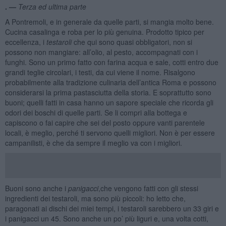
. —
Terza ed ultima parte
A Pontremoli, e in generale da quelle parti, si mangia molto bene.
Cucina casalinga e roba per lo più genuina. Prodotto tipico per
eccellenza, i
testaroli
che qui sono quasi obbligatori, non si
possono non mangiare: all’olio, al pesto, accompagnati con i
funghi. Sono un primo fatto con farina acqua e sale, cotti entro due
grandi teglie circolari, i testi, da cui viene il nome. Risalgono
probabilmente alla tradizione culinaria dell’antica Roma e possono
considerarsi la prima pastasciutta della storia. E soprattutto sono
buoni; quelli fatti in casa hanno un sapore speciale che ricorda gli
odori dei boschi di quelle parti. Se li compri alla bottega e
capiscono o fai capire che sei del posto oppure vanti parentele
locali, è meglio, perché ti servono quelli migliori. Non è per essere
campanilisti, è che da sempre il meglio va con i migliori.
Buoni sono anche i
panigacci
,che vengono fatti con gli stessi
ingredienti dei testaroli, ma sono più piccoli: ho letto che,
paragonati ai dischi dei miei tempi, i testaroli sarebbero un 33 giri e
i panigacci un 45. Sono anche un po’ più liguri e, una volta cotti,