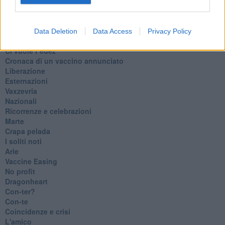
Il Presidente
​Il Giro
Insopportabile
​Mentre
Data Deletion
Data Access
Privacy Policy
Luana
​Ci vuole Fedez
​Cronaca di un vaccino annunciato
​Liberazione
Esternazioni
Vaxzevria
Nazionali
​Ricorrenze e celebrazioni
Marte
​Crapa pelada
​I soliti noti
Arie
​Vaccine Easing
No profit
Dragonheart
Con-ter?
​Con-te
Coincidenze e crisi
L'amico