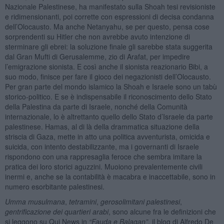
Nazionale Palestinese, ha manifestato sulla Shoah tesi revisioniste
e ridimensionanti, poi corrette con espressioni di decisa condanna
dell’Olocausto. Ma anche Netanyahu, se per questo, pensa cose
sorprendenti su Hitler che non avrebbe avuto intenzione di
sterminare gli ebrei: la soluzione finale gli sarebbe stata suggerita
dal Gran Mufti di Gerusalemme, zio di Arafat, per impedire
l’emigrazione sionista. E così anche il sionista reazionario Bibi, a
suo modo, finisce per fare il gioco dei negazionisti dell’Olocausto.
Per gran parte del mondo islamico la Shoah e Israele sono un tabù
storico-politico. E se è indispensabile il riconoscimento dello Stato
della Palestina da parte di Israele, nonché della Comunità
internazionale, lo è altrettanto quello dello Stato d’Israele da parte
palestinese. Hamas, al di là della drammatica situazione della
striscia di Gaza, mette in atto una politica avventurista, omicida e
suicida, con intento destabilizzante, ma i governanti di Israele
rispondono con una rappresaglia feroce che sembra imitare la
pratica dei loro storici aguzzini. Muoiono prevalentemente civili
inermi e, anche se la contabilità è macabra e inaccettabile, sono in
numero esorbitante palestinesi.
Umma
musulmana
,
tetramini
,
gerosolimitani palestinesi
,
gentrificazione
dei quartieri arabi
, sono alcune fra le definizioni che
si leggono su Qui News in
“
Fauda e Balagan”
, il blog di Alfredo De