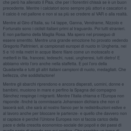
che però ha allenato il Pisa, che per i fiorentini chissà se è un buon
precedente. Mentre i calciatori sono sempre più attori e cascatori e
il calcio è nel pallone e non si sa più se credere al VAR o alla realtà.
Mentre al Giro d’Italia, su 14 tappe, Ganna, Vendrame, Nizzolo e
Fortunato sono i ciclisti italiani primi al traguardo. Poi tutti stranieri.
E non parliamo della Maglia Rosa. Ma spero nel proseguo di
essere smentito. Mentre una grande emozione ho provato vedendo
Gregorio Paltrinieri, ai campionati europei di nuoto in Ungheria, nei
5 e 10 mila metri in acque libere filare come un motoscafo e
metterli in fila, francesi, tedeschi, russi, ungheresi, tutti dietro! E
abbiamo vinto l’oro anche nella staffetta. E poi l’oro della
Quadarella e tutti gli altri italiani campioni di nuoto, medagliati. Che
bellezza, che soddisfazione!
Mentre gli sbarchi riprendono e ancora disperati, uomini, donne e
bambini, muoiono in mare e perfino la Spagna del compagno
Sánchez respinge i migranti. Mentre l’Italia chiama e l’Europa non
risponde -finché la commissaria Johansson dichiara che non ci
lascerà soli, che sarà al nostro fianco per le redistribuzioni estive e
al lavoro anche per bloccare le partenze- e quello che davvero non
si capisce è perché l’Unione Europea non si faccia carico della
pace e della crescita economico-sociale dei popoli e dei paesi di
quella parte di mondo con cui confina. Che sarebbe un tema di