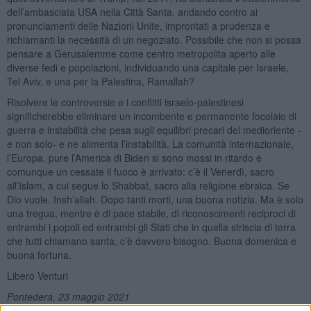
dell’ambasciata USA nella Città Santa, andando contro ai
pronunciamenti delle Nazioni Unite, improntati a prudenza e
richiamanti la necessità di un negoziato. Possibile che non si possa
pensare a Gerusalemme come centro metropolita aperto alle
diverse fedi e popolazioni, individuando una capitale per Israele,
Tel Aviv, e una per la Palestina, Ramallah?
Risolvere le controversie e i conflitti israelo-palestinesi
significherebbe eliminare un incombente e permanente focolaio di
guerra e instabilità che pesa sugli equilibri precari del medioriente -
e non solo- e ne alimenta l’instabilità. La comunità internazionale,
l’Europa, pure l’America di Biden si sono mossi in ritardo e
comunque un cessate il fuoco è arrivato: c’è il Venerdì, sacro
all’Islam, a cui segue lo Shabbat, sacro alla religione ebraica. Se
Dio vuole. Insh’allah. Dopo tanti morti, una buona notizia. Ma è solo
una tregua, mentre è di pace stabile, di riconoscimenti reciproci di
entrambi i popoli ed entrambi gli Stati che in quella striscia di terra
che tutti chiamano santa, c’è davvero bisogno. Buona domenica e
buona fortuna.
Libero Venturi
Pontedera, 23 maggio 2021