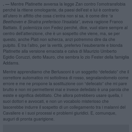
. —
Mentre Platinette avversa la legge Zan contro l’omotransfobia
perché la ritiene omologante, da paesi dell’est e lui è contrario
all’utero in affitto che cosa c’entra non si sa, è come dire
“
a
Beethoven e Sinatra preferisco l
’
insalata”
, aveva ragione Franco
Battiato. E polemizza con Fedez perché, dice, vuol stare sempre al
centro dell’attenzione, che è un sospetto che viene, ma, se per
questo, anche Plati non scherza, anzi potremmo dire da che
pulpito. E tra l’altro, per la verità, preferivo l’esuberante e bionda
Platinette alla versione emaciata e calva di Maurizio Umberto
Egidio Coruzzi, detto Mauro, che sembra lo zio Fester della famiglia
Addams.
Mentre apprendiamo che Berlusconi è un soggetto “defedato” che il
correttore automatico mi sottolinea di rosso, segnalandomelo come
errore e me ne propone la sostituzione con “defecato” che mi pare
brutto e non mi permetterei mai e invece defedato è una parola che
esiste e significa debilitato. Che allora potrebbero usare quella, i
suoi dottori e avvocati, e non un vocabolo misterioso che
lascerebbe indurre il sospetto di un collegamento tra i malanni del
Cavaliere e i suoi processi e problemi giuridici. E, comunque,
auguri di pronta guarigione.