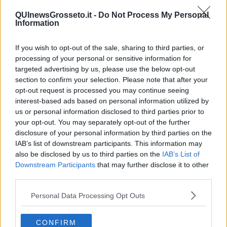
Libero Venturi
QUInewsGrosseto.it -
Do Not Process My Personal
Information
If you wish to opt-out of the sale, sharing to third parties, or
processing of your personal or sensitive information for
targeted advertising by us, please use the below opt-out
Se vuoi leggere le notizie principali della Toscana iscriviti alla
section to confirm your selection. Please note that after your
Newsletter QUInews - ToscanaMedia.
Arriva gratis tutti i giorni
alle 20:00 direttamente nella tua casella di posta.
opt-out request is processed you may continue seeing
interest-based ads based on personal information utilized by
Basta cliccare
QUI
us or personal information disclosed to third parties prior to
Ti potrebbe interessare anche:
your opt-out. You may separately opt-out of the further
disclosure of your personal information by third parties on the
Articoli dal Blog “Pensieri della domenica” di Libero Venturi
IAB’s list of downstream participants. This information may
also be disclosed by us to third parties on the
IAB’s List of
​Agorà reloaded
Downstream Participants
that may further disclose it to other
Ultimo
third parties.
​L’urlo e gli inglesi
Carrà
Personal Data Processing Opt Outs
Può darsi
Europei
Acciaio
CONFIRM