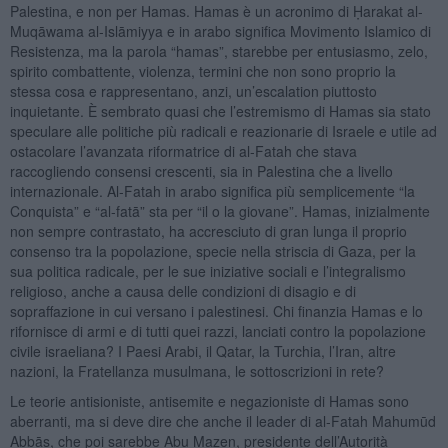
Palestina, e non per Hamas. Hamas è un acronimo di Ḥarakat al-
Muqāwama al-Islāmiyya e in arabo significa Movimento Islamico di
Resistenza, ma la parola “hamas”, starebbe per entusiasmo, zelo,
spirito combattente, violenza, termini che non sono proprio la
stessa cosa e rappresentano, anzi, un’escalation piuttosto
inquietante. È sembrato quasi che l’estremismo di Hamas sia stato
speculare alle politiche più radicali e reazionarie di Israele e utile ad
ostacolare l’avanzata riformatrice di al-Fatah che stava
raccogliendo consensi crescenti, sia in Palestina che a livello
internazionale. Al-Fatah in arabo significa più semplicemente “la
Conquista” e “al-fatā” sta per “il o la giovane”. Hamas, inizialmente
non sempre contrastato, ha accresciuto di gran lunga il proprio
consenso tra la popolazione, specie nella striscia di Gaza, per la
sua politica radicale, per le sue iniziative sociali e l’integralismo
religioso, anche a causa delle condizioni di disagio e di
sopraffazione in cui versano i palestinesi. Chi finanzia Hamas e lo
rifornisce di armi e di tutti quei razzi, lanciati contro la popolazione
civile israeliana? I Paesi Arabi, il Qatar, la Turchia, l’Iran, altre
nazioni, la Fratellanza musulmana, le sottoscrizioni in rete?
Le teorie antisioniste, antisemite e negazioniste di Hamas sono
aberranti, ma si deve dire che anche il leader di al-Fatah Mahumūd
Abbās, che poi sarebbe Abu Mazen, presidente dell’Autorità