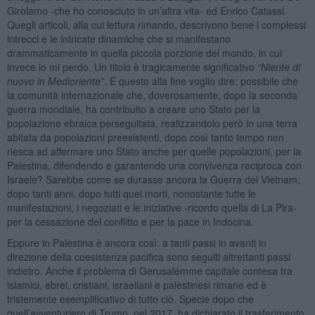
Girolamo -che ho conosciuto in un’altra vita- ed Enrico Catassi.
Quegli articoli, alla cui lettura rimando, descrivono bene i complessi
intrecci e le intricate dinamiche che si manifestano
drammaticamente in quella piccola porzione del mondo, in cui
invece io mi perdo. Un titolo è tragicamente significativo
“
Niente di
nuovo in Medioriente”
. E questo alla fine voglio dire: possibile che
la comunità internazionale che, doverosamente, dopo la seconda
guerra mondiale, ha contribuito a creare uno Stato per la
popolazione ebraica perseguitata, realizzandolo però in una terra
abitata da popolazioni preesistenti, dopo così tanto tempo non
riesca ad affermare uno Stato anche per quelle popolazioni, per la
Palestina, difendendo e garantendo una convivenza reciproca con
Israele? Sarebbe come se durasse ancora la Guerra del Vietnam,
dopo tanti anni, dopo tutti quei morti, nonostante tutte le
manifestazioni, i negoziati e le iniziative -ricordo quella di La Pira-
per la cessazione del conflitto e per la pace in Indocina.
Eppure in Palestina è ancora così: a tanti passi in avanti in
direzione della coesistenza pacifica sono seguiti altrettanti passi
indietro. Anche il problema di Gerusalemme capitale contesa tra
islamici, ebrei, cristiani, israeliani e palestinesi rimane ed è
tristemente esemplificativo di tutto ciò. Specie dopo che
quell’avventuriero di Trump, nel 2017, ha dichiarato il trasferimento