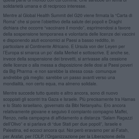
solidarietà umana e di reciproco interesse.
Mentre al Global Health Summit del G20 viene firmata la “Carta di
Roma” che si pone l’obiettivo della salute dei popoli e Draghi
dichiara che occorre “vaccinare il mondo”, esprimendosi a favore
della sospensione temporanea e volontaria delle licenze dei vaccini
e disponendo aiuti economici ai Paesi a basso reddito, in
particolare al Continente Africano. E Ursula von der Leyen per
l’Europa si smarca un po’ dalla Merkel e sottoscrive. E anche se,
invece della sospensione dei brevetti, si arrivasse alla cessione
delle licenze o alla messa a disposizione delle dosi ai Paesi poveri
da Big Pharma -e non sarebbe la stessa cosa- comunque
andrebbe già meglio: sarebbe un passo avanti verso una
mondialità, non certo equa, ma almeno solidale.
Mentre succede tutto questo e altro ancora, sono di nuovo
scoppiati gli scontri tra Gaza e Israele. Più precisamente tra Hamas
e lo Stato israeliano, governato da Bibi Netanyahu. Ero ancora
relativamente giovane e seguivo il compianto compagno Maffei,
Renzo, nella campagna di affidamento a distanza “Salam Ragazzi
dell’Olivo” e si parlava di “due Stati per due popoli”, Israele e
Palestina, ed eccoci ancora qui. Noi però eravamo per al-Fatah,
per Arafat, per l’OLP, l’Organizzazione per la Liberazione della