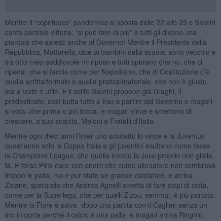
Mentre il “coprifuoco” pandemico si sposta dalle 22 alle 23 e Salvini
canta parziale vittoria: “si può fare di più” e tutti gli dicono, ma
piantala che saresti anche al Governo! Mentre il Presidente della
Repubblica, Mattarella, dice ai bambini della scuola: sono vecchio e
tra otto mesi seddiovole mi riposo e tutti sperano che no, che ci
ripensi, che si faccia come per Napolitano, che di Costituzione c’è
quella scritta/formale e quella pratica/materiale, che non è giusto,
ma a volte è utile. E il solito Salvini propone già Draghi, il
predestinato, così butta tutto a Esu a partire dal Governo e magari
si vota -che prima o poi tocca- e magari vince e smettono di
crescere, a suo scapito, Meloni e Fratelli d’Italia.
Mentre ogni dieci anni l’Inter uno scudetto lo vince e la Juventus
quest’anno solo la Coppa Italia e gli juventini esultano come fosse
la Champions League, che quella invece la Juve proprio non gliela
fa. E forse Pirlo esce con onore che come allenatore non sembrava
troppo in palla, ma è pur stato un grande calciatore, e arriva
Zidane, sperando che Andrea Agnelli smetta di fare colpi di testa,
come per la Superlega, che per quelli Zizou, semmai, è più portato.
Mentre la Fiore è salva -dopo una partita con il Cagliari senza un
tiro in porta perché il calcio è una palla- e magari arriva Ringhio,