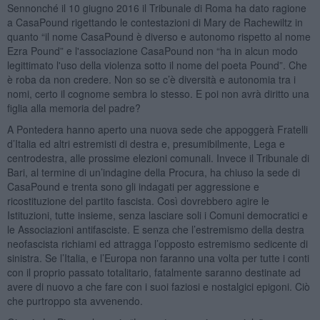
Sennonché il 10 giugno 2016 il Tribunale di Roma ha dato ragione
a CasaPound rigettando le contestazioni di Mary de Rachewiltz in
quanto “il nome CasaPound è diverso e autonomo rispetto al nome
Ezra Pound” e l'associazione CasaPound non “ha in alcun modo
legittimato l'uso della violenza sotto il nome del poeta Pound”. Che
è roba da non credere. Non so se c’è diversità e autonomia tra i
nomi, certo il cognome sembra lo stesso. E poi non avrà diritto una
figlia alla memoria del padre?
A Pontedera hanno aperto una nuova sede che appoggerà Fratelli
d’Italia ed altri estremisti di destra e, presumibilmente, Lega e
centrodestra, alle prossime elezioni comunali. Invece il Tribunale di
Bari, al termine di un’indagine della Procura, ha chiuso la sede di
CasaPound e trenta sono gli indagati per aggressione e
ricostituzione del partito fascista. Così dovrebbero agire le
Istituzioni, tutte insieme, senza lasciare soli i Comuni democratici e
le Associazioni antifasciste. E senza che l’estremismo della destra
neofascista richiami ed attragga l’opposto estremismo sedicente di
sinistra. Se l’Italia, e l’Europa non faranno una volta per tutte i conti
con il proprio passato totalitario, fatalmente saranno destinate ad
avere di nuovo a che fare con i suoi faziosi e nostalgici epigoni. Ciò
che purtroppo sta avvenendo.