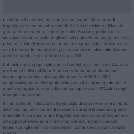
La storia e il cammino dell’uomo sono segnati da tre grandi
tragedie e da una macabra contabilità. Lo schiavismo, diffuso in
gran parte del mondo, fin dall’antichità: Spartaco guidò senza
successo la prima rivolta degli schiavi contro Roma cento anni circa
prima di Cristo. Perpetrato a danno delle popolazioni africane con
eccidi e barbarie inenarrabili, per un numero incalcolabile di uomini,
donne e bambini, si è protratto fino all’800.
L’etnocidio delle popolazioni delle Americhe, gli indios del Centro e
del Sud e i nativi del Nord America erroneamente denominati
indiani, operato dagli occupanti europei tra il ‘500 e l’800:
complessivamente oltre cento milioni di nativi furono annientati. A
questo va aggiunto l’etnocidio che ha soppresso il 90% circa degli
aborigeni australiani.
Infine la Shoah, l’olocausto, il genocidio di circa sei milioni di ebrei,
sterminati dal nazismo e dal fascismo, durante la seconda guerra
mondiale. E c’è ancora una tragedia che accomuna tutte queste e
ad oggi sopravvive ed è il razzismo che è la maledizione che
impedisce agli uomini di considerarsi, come sono, un’unica razza
umana.