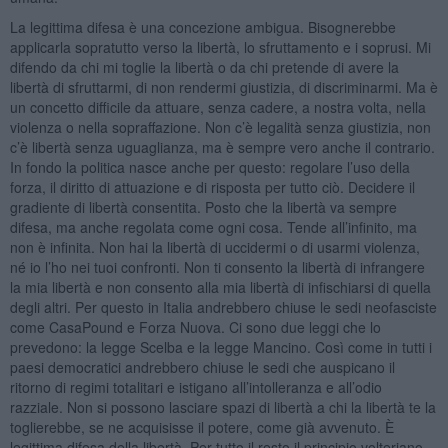
La legittima difesa è una concezione ambigua. Bisognerebbe
applicarla sopratutto verso la libertà, lo sfruttamento e i soprusi. Mi
difendo da chi mi toglie la libertà o da chi pretende di avere la
libertà di sfruttarmi, di non rendermi giustizia, di discriminarmi. Ma è
un concetto difficile da attuare, senza cadere, a nostra volta, nella
violenza o nella sopraffazione. Non c’è legalità senza giustizia, non
c’è libertà senza uguaglianza, ma è sempre vero anche il contrario.
In fondo la politica nasce anche per questo: regolare l’uso della
forza, il diritto di attuazione e di risposta per tutto ciò. Decidere il
gradiente di libertà consentita. Posto che la libertà va sempre
difesa, ma anche regolata come ogni cosa. Tende all’infinito, ma
non è infinita. Non hai la libertà di uccidermi o di usarmi violenza,
né io l’ho nei tuoi confronti. Non ti consento la libertà di infrangere
la mia libertà e non consento alla mia libertà di infischiarsi di quella
degli altri. Per questo in Italia andrebbero chiuse le sedi neofasciste
come CasaPound e Forza Nuova. Ci sono due leggi che lo
prevedono: la legge Scelba e la legge Mancino. Così come in tutti i
paesi democratici andrebbero chiuse le sedi che auspicano il
ritorno di regimi totalitari e istigano all’intolleranza e all’odio
razziale. Non si possono lasciare spazi di libertà a chi la libertà te la
toglierebbe, se ne acquisisse il potere, come già avvenuto. È
legittima difesa della libertà. Per tutto il resto il principio volteriano,