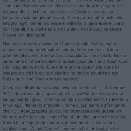
“non sono d’accordo con quello che dici, ma darei la vita perché tu
lo possa dire”, anche se non lo scrisse Voltaire, ma una sua
biografa, va comunque benissimo. Anzi è proprio per questo che
bisogna legittimamente difendere la libertà. Si deve essere liberali
con i liberali, ma, anche se è difficile dirlo, non si può che essere
illiberali con gli illiberali.
Non so cosa siano in assoluto il bene e il male. Generalmente
penso che bisognerebbe stare lontano da ciò che è assoluto o
pretende di esserlo. Però una cosa sappiamo: che il totalitarismo è
certamente un male assoluto. E questa cosa, più che la filosofia, ce
l’ha insegnata la storia. È una delle poche cose che la storia ha
insegnato a chi ha voluto studiarla e nemmeno a tutti fra questi.
Solo a quelli che l’hanno saputa imparare.
A seguito dell’attentato razzista avvenuto a Firenze, il 13 dicembre
2011, da parte di un simpatizzante di CasaPound che uccise due
senegalesi, la figlia di Ezra Pound, Mary de Rachewiltz, ha intentato
le vie legali ritenendo infangato il nome di suo padre e affermando
che: “Un'organizzazione politica compromessa come questa non
ha nulla a che fare con il nome Pound”. In effetti ancorché fascista,
Pound fu un importante letterato, innovatore della letteratura
anglosassone. Alcuni “Cantos” sono molto belli. Pallosi, ma belli.