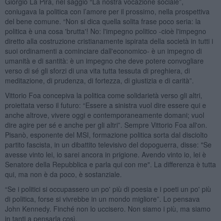
Giorgio La Pira, nel saggio “La nostra vocazione sociale”,
coniugava la politica con l’amore per il prossimo, nella prospettiva
del bene comune. “Non si dica quella solita frase poco seria: la
politica è una cosa 'brutta'! No: l'impegno politico -cioè l'impegno
diretto alla costruzione cristianamente ispirata della società in tutti i
suoi ordinamenti a cominciare dall'economico- è un impegno di
umanità e di santità: è un impegno che deve potere convogliare
verso di sé gli sforzi di una vita tutta tessuta di preghiera, di
meditazione, di prudenza, di fortezza, di giustizia e di carità”.
Vittorio Foa concepiva la politica come solidarietà verso gli altri,
proiettata verso il futuro: “Essere a sinistra vuol dire essere qui e
anche altrove, vivere oggi e contemporaneamente domani; vuol
dire agire per sé e anche per gli altri”. Sempre Vittorio Foa all'on.
Pisanò, esponente del MSI, formazione politica sorta dal disciolto
partito fascista, in un dibattito televisivo del dopoguerra, disse: "Se
avesse vinto lei, io sarei ancora in prigione. Avendo vinto io, lei è
Senatore della Repubblica e parla qui con me". La differenza è tutta
qui, ma non è da poco, è sostanziale.
“Se i politici si occupassero un po' più di poesia e i poeti un po' più
di politica, forse si vivrebbe in un mondo migliore”. Lo pensava
John Kennedy. Finché non lo uccisero. Non siamo i più, ma siamo
in tanti a pensarla così.