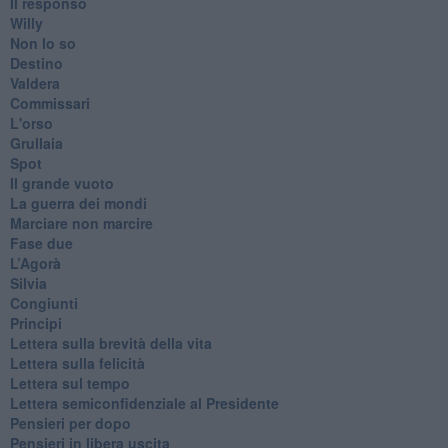
​Il responso
Willy
Non lo so
Destino
Valdera
Commissari
L'orso
Grullaia
Spot
​Il grande vuoto
​La guerra dei mondi
Marciare non marcire
Fase due
L’Agorà
Silvia
Congiunti
Principi
​Lettera sulla brevità della vita
​Lettera sulla felicità
​Lettera sul tempo
Lettera semiconfidenziale al Presidente
Pensieri per dopo
​Pensieri in libera uscita