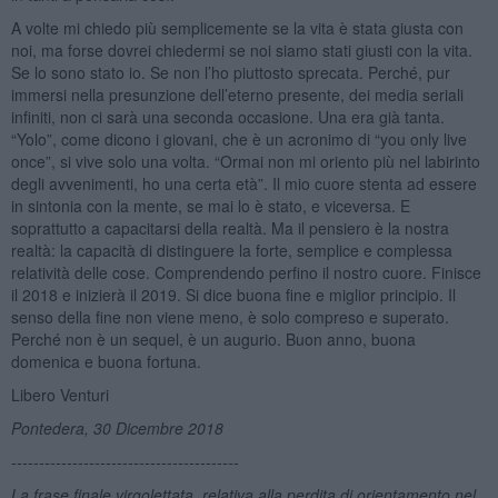
A volte mi chiedo più semplicemente se la vita è stata giusta con
noi, ma forse dovrei chiedermi se noi siamo stati giusti con la vita.
Se lo sono stato io. Se non l’ho piuttosto sprecata. Perché, pur
immersi nella presunzione dell’eterno presente, dei media seriali
infiniti, non ci sarà una seconda occasione. Una era già tanta.
“Yolo”, come dicono i giovani, che è un acronimo di “you only live
once”, si vive solo una volta. “Ormai non mi oriento più nel labirinto
degli avvenimenti, ho una certa età”. Il mio cuore stenta ad essere
in sintonia con la mente, se mai lo è stato, e viceversa. E
soprattutto a capacitarsi della realtà. Ma il pensiero è la nostra
realtà: la capacità di distinguere la forte, semplice e complessa
relatività delle cose. Comprendendo perfino il nostro cuore. Finisce
il 2018 e inizierà il 2019. Si dice buona fine e miglior principio. Il
senso della fine non viene meno, è solo compreso e superato.
Perché non è un sequel, è un augurio. Buon anno, buona
domenica e buona fortuna.
Libero Venturi
Pontedera, 30 Dicembre 2018
-----------------------------------------
La frase finale virgolettata, relativa alla perdita di orientamento nel