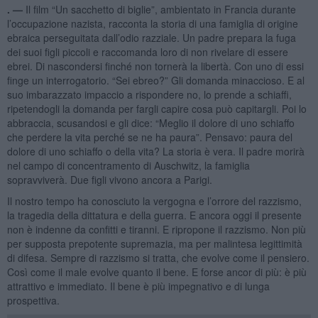
. —
Il film “Un sacchetto di biglie”, ambientato in Francia durante
l’occupazione nazista, racconta la storia di una famiglia di origine
ebraica perseguitata dall’odio razziale. Un padre prepara la fuga
dei suoi figli piccoli e raccomanda loro di non rivelare di essere
ebrei. Di nascondersi finché non tornerà la libertà. Con uno di essi
finge un interrogatorio. “Sei ebreo?” Gli domanda minaccioso. E al
suo imbarazzato impaccio a rispondere no, lo prende a schiaffi,
ripetendogli la domanda per fargli capire cosa può capitargli. Poi lo
abbraccia, scusandosi e gli dice: “Meglio il dolore di uno schiaffo
che perdere la vita perché se ne ha paura”. Pensavo: paura del
dolore di uno schiaffo o della vita? La storia è vera. Il padre morirà
nel campo di concentramento di Auschwitz, la famiglia
sopravviverà. Due figli vivono ancora a Parigi.
Il nostro tempo ha conosciuto la vergogna e l’orrore del razzismo,
la tragedia della dittatura e della guerra. E ancora oggi il presente
non è indenne da confitti e tiranni. E ripropone il razzismo. Non più
per supposta prepotente supremazia, ma per malintesa legittimità
di difesa. Sempre di razzismo si tratta, che evolve come il pensiero.
Così come il male evolve quanto il bene. E forse ancor di più: è più
attrattivo e immediato. Il bene è più impegnativo e di lunga
prospettiva.