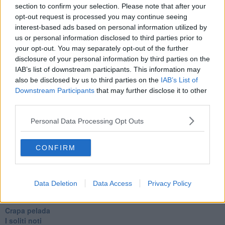
section to confirm your selection. Please note that after your
​Agorà reloaded
opt-out request is processed you may continue seeing
Ultimo
interest-based ads based on personal information utilized by
​L’urlo e gli inglesi
us or personal information disclosed to third parties prior to
Carrà
your opt-out. You may separately opt-out of the further
Può darsi
Europei
disclosure of your personal information by third parties on the
Acciaio
IAB’s list of downstream participants. This information may
Il Presidente
also be disclosed by us to third parties on the
IAB’s List of
​Il Giro
Downstream Participants
that may further disclose it to other
Insopportabile
third parties.
​Mentre
Luana
Personal Data Processing Opt Outs
​Ci vuole Fedez
​Cronaca di un vaccino annunciato
CONFIRM
​Liberazione
Esternazioni
Vaxzevria
Nazionali
Data Deletion
Data Access
Privacy Policy
​Ricorrenze e celebrazioni
Marte
​Crapa pelada
​I soliti noti