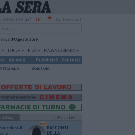
25°
36°
:
GROSSETO
QuiNews.net
enica
09 Agosto 2026
A
LUCCA
PISA
MASSA CARRARA
ste
Animali
Pubblicità
Contatti
PITIGLIANO
SCANSANO
ui Blog
di Marco Celati
RACCONTI
orie dopo il
DELLA
 bang