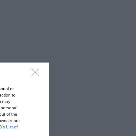
sonal or
ection to
ou may
 personal
out of the
 downstream
B’s List of