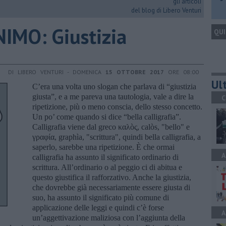
gli articoli
del blog di Libero Venturi
IMO: Giustizia
QUI
DI LIBERO VENTURI - DOMENICA
15 OTTOBRE 2017
ORE 08:00
Ult
C’era una volta uno slogan che parlava di “giustizia
giusta”, e a me pareva una tautologia, vale a dire la
C
ripetizione, più o meno conscia, dello stesso concetto.
Un po’ come quando si dice “bella calligrafia”.
Calligrafia viene dal greco καλòς, calòs, "bello" e
γραφία, graphìa, "scrittura", quindi bella calligrafia, a
saperlo, sarebbe una ripetizione. È che ormai
A
calligrafia ha assunto il significato ordinario di
scrittura. All’ordinario o al peggio ci di abitua e
questo giustifica il rafforzativo. Anche la giustizia,
che dovrebbe già necessariamente essere giusta di
suo, ha assunto il significato più comune di
applicazione delle leggi e quindi c’è forse
A
un’aggettivazione maliziosa con l’aggiunta della