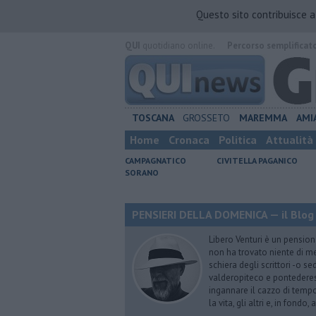
Questo sito contribuisce 
QUI
quotidiano online.
Percorso semplificat
TOSCANA
GROSSETO
MAREMMA
AMI
Home
Cronaca
Politica
Attualità
CAMPAGNATICO
CIVITELLA PAGANICO
SORANO
PENSIERI DELLA DOMENICA — il Blog 
Libero Venturi è un pension
non ha trovato niente di meg
schiera degli scrittori -o se
valderopiteco e pontederes
ingannare il cazzo di temp
la vita, gli altri e, in fondo