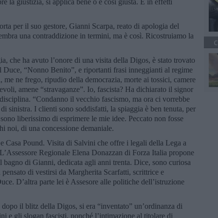
la giustizia, si applica bene o è così giusta. E in effetti
ta per il suo gestore, Gianni Scarpa, reato di apologia del
 Sembra una contraddizione in termini, ma è così. Ricostruiamo la
C
a, che ha avuto l’onore di una visita della Digos, è stato trovato
 il Duce, “Nonno Benito”, e riportanti frasi inneggianti al regime
, me ne frego, ripudio della democrazia, morte ai tossici, camere
acevoli, amene “stravaganze”. Io, fascista? Ha dichiarato il signor
la disciplina. “Condanno il vecchio fascismo, ma ora ci vorrebbe
 sinistra. I clienti sono soddisfatti, la spiaggia è ben tenuta, per
sono liberissimo di esprimere le mie idee. Peccato non fosse
ahi noi, di una concessione demaniale.
 Casa Pound. Visita di Salvini che offre i legali della Lega a
. L’Assessore Regionale Elena Donazzan di Forza Italia propone
el bagno di Gianni, dedicata agli anni trenta. Dice, sono curiosa
 pensato di vestirsi da Margherita Scarfatti, scrittrice e
e. D’altra parte lei è Assesore alle politiche dell’istruzione
i, dopo il blitz della Digos, si era “inventato” un’ordinanza di
ni e gli slogan fascisti, nonché l’intimazione al titolare di