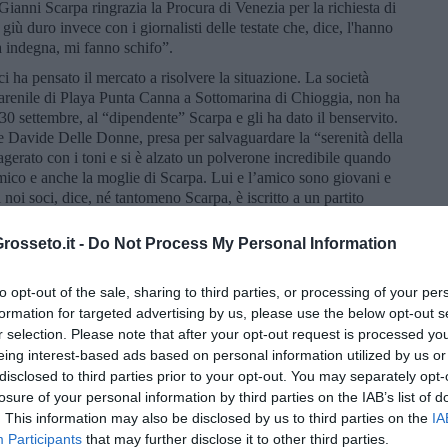
 Gianni Scarpa ringrazia la Procura di Venezia per la richiesta di
giù duro invece con i giornalisti delle testate che, dice, l'hanno
a indegna, mi fanno schifo”.
ci ha pensato il mercato a risolvere la situazione. La società
 arenile di Playa Punta Canna a Sottomarina di Chioggia, non ha
l 30 settembre, al “dipendente” Scarpa e gli ha dato il benservito.
e Davide Delle Donne, presa per salvaguardare la “serenità della
agerato con i toni e si è alzato un polverone incredibile quando
amico e anche la moglie di Scarpa. Lui e l’amico sono giovani e
noi soci, dice, né tantomeno Scarpa, è iscritto a un partito
ascisti. A Roma si stavano affrontando determinati argomenti e
ta ampiamente strumentalizzata a livello politico.
osseto.it -
Do Not Process My Personal Information
do quello che il Movimento 5 stelle con gran parte della destra
icida”. Nientemeno che l'introduzione nel codice penale del
to opt-out of the sale, sharing to third parties, or processing of your per
la proposta di legge, che ha come primo firmatario il deputato del
formation for targeted advertising by us, please use the below opt-out s
o di Nedo Fiano, ebreo, deportato ad Auschwits e unico
r selection. Please note that after your opt-out request is processed y
 invece certe cose non sfuggono, è quello di definire e ampliare le
eing interest-based ads based on personal information utilized by us or
iduabili come apologia del fascismo.
disclosed to third parties prior to your opt-out. You may separately opt-
 Italia dalla legge Scelba del 1952 ed è stato poi rivisto dalla
losure of your personal information by third parties on the IAB’s list of
tate, queste leggi, ma cosa prevedono?
. This information may also be disclosed by us to third parties on the
IA
Participants
that may further disclose it to other third parties.
one del disciolto partito fascista il caso in cui “
una