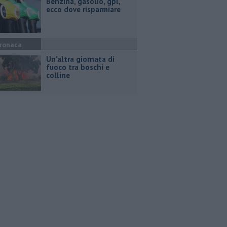
​Benzina, gasolio, gpl,
ecco dove risparmiare
ronaca
Un'altra giornata di
fuoco tra boschi e
colline