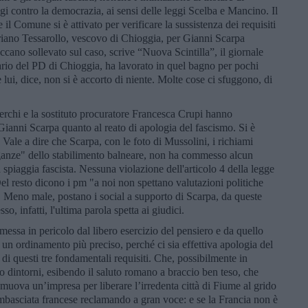
ggi contro la democrazia, ai sensi delle leggi Scelba e Mancino. Il
il Comune si è attivato per verificare la sussistenza dei requisiti
ano Tessarollo, vescovo di Chioggia, per Gianni Scarpa
ccano sollevato sul caso, scrive “Nuova Scintilla”, il giornale
ario del PD di Chioggia, ha lavorato in quel bagno per pochi
lui, dice, non si è accorto di niente. Molte cose ci sfuggono, di
erchi e la sostituto procuratore Francesca Crupi hanno
 Gianni Scarpa quanto al reato di apologia del fascismo. Si è
. Vale a dire che Scarpa, con le foto di Mussolini, i richiami
avaganze" dello stabilimento balneare, non ha commesso alcun
spiaggia fascista. Nessuna violazione dell'articolo 4 della legge
el resto dicono i pm "a noi non spettano valutazioni politiche
 Meno male, postano i social a supporto di Scarpa, da queste
so, infatti, l'ultima parola spetta ai giudici.
 messa in pericolo dal libero esercizio del pensiero e da quello
un ordinamento più preciso, perché ci sia effettiva apologia del
i questi tre fondamentali requisiti. Che, possibilmente in
dintorni, esibendo il saluto romano a braccio ben teso, che
muova un’impresa per liberare l’irredenta città di Fiume al grido
mbasciata francese reclamando a gran voce: e se la Francia non è