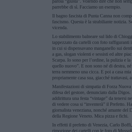
parola “giusta”. Volendo dire che non sempre 
parrebbe di sì. Facciamo un esempio.
Il bagno fascista di Punta Canna non compor
fascismo. Questa è la strabiliante notizia.
vicenda.
Lo stabilimento balneare sul lido di Chioggi
tappezzato da cartelli con foto raffiguranti
in cui si dispensavano manganello sui denti
a gas, slogan violenti e sessisti ed altre pi
Scarpa. Io sono per l’ordine, la pulizia e 
quello nuovo”. E non sono né di destra, né di
terra nemmeno una cicca. E poi a casa mia 
propriamente casa sua, giacché trattavasi, 
Manifestazioni di simpatia di Forza Nuova e
difesa del gestore, denunciato dalla Digos
addirittura una festa “vintage” da tenersi n
di vedere cosa si “inventerà” il Prefetto. Ha
giornalista veneziana, nonché amante del Duc
della Regione Veneto. Mica pizza e fichi.
In effetti il prefetto di Venezia, Carlo Boff
rimozione dei cartelli con le foto di Mussoli