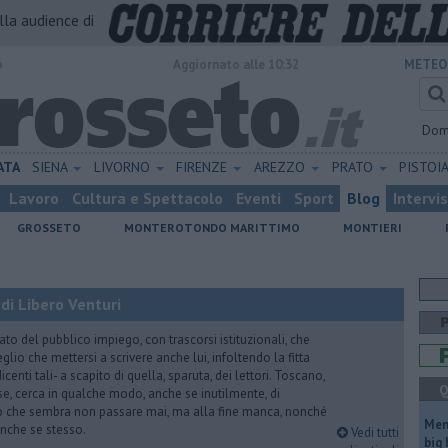
alla audience di
o
Aggiornato alle 10:32
METEO
Dom
ATA
SIENA
LIVORNO
FIRENZE
AREZZO
PRATO
PISTOI
Lavoro
Cultura e Spettacolo
Eventi
Sport
Blog
Intervi
GROSSETO
MONTEROTONDO MARITTIMO
MONTIERI
di Libero Venturi
ato del pubblico impiego, con trascorsi istituzionali, che
lio che mettersi a scrivere anche lui, infoltendo la fitta
dicenti tali- a scapito di quella, sparuta, dei lettori. Toscano,
Q
e, cerca in qualche modo, anche se inutilmente, di
o che sembra non passare mai, ma alla fine manca, nonché
Mem
, anche se stesso.
Vedi tutti
big