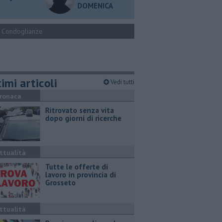
DOMENICA
Condoglianze
imi articoli
Vedi tutti
ronaca
Ritrovato senza vita
dopo giorni di ricerche
ttualità
​Tutte le offerte di
lavoro in provincia di
Grosseto
ttualità