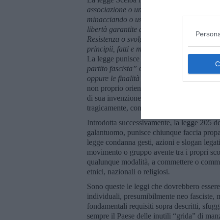
associazione o un movimento persegue fina
minacciando o usando la violenza quale me
libert
à garantite dalla Costituzione o denigr
Persona
Resistenza o svolgendo propaganda razzista,
principii, fatti e metodi propri del predetto
La legge punisce “
chiunque promuove od org
partito fascista”
e anche “
chiunque pubblic
oppure le finalit
à antidemocratiche proprie 
non proprio orientato a sinistra, che nel do
di sua invenzione, il “culturame”. La DC p
tragicamente, con i missini, eredi naturali d
Introdotta successivamente, la legge 205 
galantuomo, punisce chiunque faccia propaga
legge condanna gesti, azioni e slogan legati
movimento o gruppo avente tra i propri scop
qualunque modalità, a commettere o commette
etnici, nazionali o religiosi.
Sono queste le leggi che dovrebbero essere
individuali, presumibilmente neo fasciste, 
fondamentali requisiti sopra descritti, sfu
sempre il Paese delle inutili “grida” di m