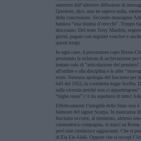
astenersi dall’ulteriore diffusione di messa
Questore, dice, non ne sapeva nulla, mentre 
della concessione. Secondo monsignor Adri
bastava “una tiratina d’orecchi”. Troppo ba
diocesano. Del resto Terry Manfrin, segret
giorni, pagato con regolari voucher e anche 
questi tempi.
In ogni caso, il procuratore capo Bruno Ch
presentato la richiesta di archiviazione per
trattato solo di "articolazione del pensiero"
all'ordine e alla disciplina e le altre "str
reato. Nessuna apologia del fascismo per la 
645 del 1952, la cosiddetta legge Scelba. D
sulla vicenda perché non ci appartengono".
“toghe rosse” c’è da aspettarsi di tutto! Ades
Effettivamente l’integrità dello Stato non è
balneare del signor Scarpa. In mancanza di 
fascismo occorre, al momento, almeno uno d
cameratesca compagnia, si marci su Roma o 
però non costituisce aggravante. Che si pro
di Eia Eia Alalà. Oppure che si occupi l’A