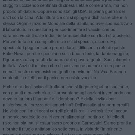
sfuggito uccidendo centinaia di cinesi. Letale come arma, ma non
proprio affidabile. Oppure sono stati gli USA, in piena guerra dei
dazi con la Cina. Addirittura c’è chi si spinge a dichiarare che è la
stessa Organizzazione Mondiale della Sanità ad aver sponsorizzato
il laboratorio in questione per sperimentare i vaccini che poi
saranno venduti dalle industrie farmaceutiche con lucri stratosferici.
Perché tutto è un complotto e c’è chi ci specula, dicono. E gli
speculatori peggiori sono proprio loro, i diffusori in rete di queste
Fake News, perché speculano sulla buona fede, la dabbenaggine,
l’ignoranza e sopratutto la paura della povera gente. Specialmente
in Italia. Anzi è il minimo che ci possiamo aspettare da un paese
come il nostro dove esistono genti e movimenti No Vax. Saranno
contenti: in effetti per il panico non esiste vaccino.
E che dire degli sciacalli truffatori che si fingono ispettori sanitari e,
con guanti e mascherina, si presentano agli anziani inventando che
devono far loro i tamponi e li derubano? E della lievitazione
misteriosa del prezzo dell’amuchina? Dell’assalto ai supermercati?
Ho visto con i miei occhi carrelli pieni fino all’inverosimile di acqua
minerale, scatolette e altri generi alimentari, perfino di frittelle di
riso: non sia mai si esaurissero proprio a Carnevale! Siamo pronti a
rifornire il rifugio antiatomico sotto casa, in vista dell’imminente
scoppio della guerra nucleare. La terza guerra mondiale.