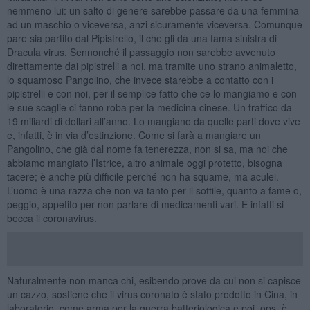
nemmeno lui: un salto di genere sarebbe passare da una femmina
ad un maschio o viceversa, anzi sicuramente viceversa. Comunque
pare sia partito dal Pipistrello, il che gli dà una fama sinistra di
Dracula virus. Sennonché il passaggio non sarebbe avvenuto
direttamente dai pipistrelli a noi, ma tramite uno strano animaletto,
lo squamoso Pangolino, che invece starebbe a contatto con i
pipistrelli e con noi, per il semplice fatto che ce lo mangiamo e con
le sue scaglie ci fanno roba per la medicina cinese. Un traffico da
19 miliardi di dollari all’anno. Lo mangiano da quelle parti dove vive
e, infatti, è in via d’estinzione. Come si farà a mangiare un
Pangolino, che già dal nome fa tenerezza, non si sa, ma noi che
abbiamo mangiato l’Istrice, altro animale oggi protetto, bisogna
tacere; è anche più difficile perché non ha squame, ma aculei.
L’uomo è una razza che non va tanto per il sottile, quanto a fame o,
peggio, appetito per non parlare di medicamenti vari. E infatti si
becca il coronavirus.
Naturalmente non manca chi, esibendo prove da cui non si capisce
un cazzo, sostiene che il virus coronato è stato prodotto in Cina, in
laboratorio, come arma per la guerra batteriologica e poi, ops, è