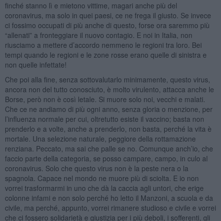
finché stanno lì e mietono vittime, magari anche più del
coronavirus, ma solo in quei paesi, ce ne frega il giusto. Se invece
ci fossimo occupati di più anche di questo, forse ora saremmo più
“allenati” a fronteggiare il nuovo contagio. E noi in Italia, non
riusciamo a mettere d’accordo nemmeno le regioni tra loro. Bei
tempi quando le regioni e le zone rosse erano quelle di sinistra e
non quelle infettate!
Che poi alla fine, senza sottovalutarlo minimamente, questo virus,
ancora non del tutto conosciuto, è molto virulento, attacca anche le
Borse, però non è così letale. Si muore solo noi, vecchi e malati.
Che ce ne andiamo di più ogni anno, senza gloria o menzione, per
l’influenza normale per cui, oltretutto esiste il vaccino; basta non
prenderlo e a volte, anche a prenderlo, non basta, perché la vita è
mortale. Una selezione naturale, peggiore della rottamazione
renziana. Peccato, ma sai che palle se no. Comunque anch’io, che
faccio parte della categoria, se posso campare, campo, in culo al
coronavirus. Solo che questo virus non è la peste nera o la
spagnola. Capace nel mondo ne muore più di sciolta. E io non
vorrei trasformarmi in uno che dà la caccia agli untori, che erige
colonne infami e non solo perché ho letto il Manzoni, a scuola e da
civile, ma perché, appunto, vorrei rimanere studioso e civile e vorrei
che ci fossero solidarietà e giustizia per i più deboli, i sofferenti, gli