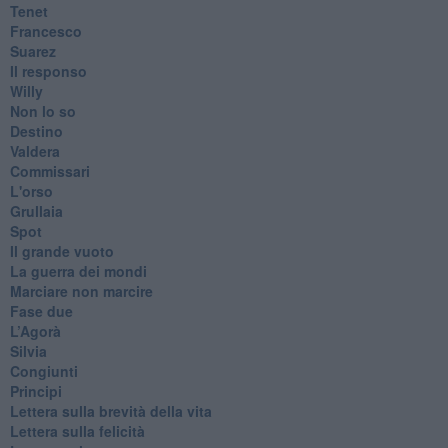
Tenet
Francesco
Suarez
​Il responso
Willy
Non lo so
Destino
Valdera
Commissari
L'orso
Grullaia
Spot
​Il grande vuoto
​La guerra dei mondi
Marciare non marcire
Fase due
L’Agorà
Silvia
Congiunti
Principi
​Lettera sulla brevità della vita
​Lettera sulla felicità