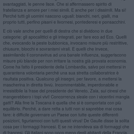
svantaggiati, le penne lisce. Che si affermassero spirito di
fratellanza e amore per i miei simili. E anche per i dissimili. Ma sì!
Perché tutti gli uomini nascono uguali: bianchi, neri, gialli, ma
proprio tutti, perfino pisani e livornesi, pontederesi e ponsacchini.
E ciò vale anche per quelli di destra che si dividono in due
categorie: gli apocalittici e gli integrati, per fare eco ad Eco. Quelli
che, evocando la peste bubbonica, invocano misure più restrittive,
chiusure, blocchi e sovranismi virali. E quelli che invece,
assimilando il coronavirus ad una banale influenza, suggeriscono
misure più blande per non irritare la nostra già provata economia.
Come ha fatto il presidente della Lombardia, salvo poi mettersi in
quarantena volontaria perché una sua stretta collaboratrice è
risultata positiva. Qualcuno gli insegni, per favore, a mettersi la
mascherina in diretta tivvù. Incommentabile, imperdonabile e
irresistibile la frase del presidente del Veneto, Zaia, sui cinesi che
mangerebbero i topi vivi! Concorrenza sleale con i vicentini mangia
gatti? Alla fine la Toscana è quella che si è comportata con più
equilibrio. Perché, a dare retta a tutti non si saprebbe mai cosa
fare: è difficile governare un Paese con tutte queste differenti
posizioni, figuriamoci con tutti questi virus! De Gaulle disse la solita
cosa per i formaggi francesi. E se ne intendeva sia di formaggi che
di francesi. Gli italiani sono poco meno degli abitanti della Francia,