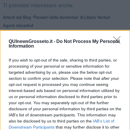
Ti potrebbe interessare anche:
Articoli dal Blog “Pensieri della domenica” di Libero Venturi
​Agorà reloaded
Ultimo
​L’urlo e gli inglesi
QUInewsGrosseto.it -
Do Not Process My Personal
Carrà
Information
Può darsi
Europei
Acciaio
If you wish to opt-out of the sale, sharing to third parties, or
Il Presidente
processing of your personal or sensitive information for
​Il Giro
targeted advertising by us, please use the below opt-out
Insopportabile
section to confirm your selection. Please note that after your
​Mentre
opt-out request is processed you may continue seeing
Luana
interest-based ads based on personal information utilized by
​Ci vuole Fedez
us or personal information disclosed to third parties prior to
​Cronaca di un vaccino annunciato
your opt-out. You may separately opt-out of the further
​Liberazione
disclosure of your personal information by third parties on the
Esternazioni
IAB’s list of downstream participants. This information may
Vaxzevria
also be disclosed by us to third parties on the
IAB’s List of
Nazionali
Downstream Participants
that may further disclose it to other
​Ricorrenze e celebrazioni