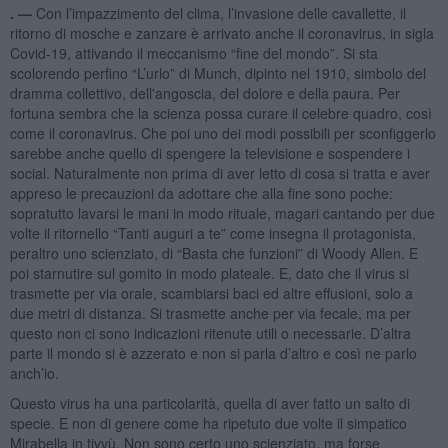
. —
Con l’impazzimento del clima, l’invasione delle cavallette, il
ritorno di mosche e zanzare è arrivato anche il coronavirus, in sigla
Covid-19, attivando il meccanismo “fine del mondo”. Si sta
scolorendo perfino “L’urlo” di Munch, dipinto nel 1910, simbolo del
dramma collettivo, dell'angoscia, del dolore e della paura. Per
fortuna sembra che la scienza possa curare il celebre quadro, così
come il coronavirus. Che poi uno dei modi possibili per sconfiggerlo
sarebbe anche quello di spengere la televisione e sospendere i
social. Naturalmente non prima di aver letto di cosa si tratta e aver
appreso le precauzioni da adottare che alla fine sono poche:
sopratutto lavarsi le mani in modo rituale, magari cantando per due
volte il ritornello “Tanti auguri a te” come insegna il protagonista,
peraltro uno scienziato, di “Basta che funzioni” di Woody Allen. E
poi starnutire sul gomito in modo plateale. E, dato che il virus si
trasmette per via orale, scambiarsi baci ed altre effusioni, solo a
due metri di distanza. Si trasmette anche per via fecale, ma per
questo non ci sono indicazioni ritenute utili o necessarie. D’altra
parte il mondo si è azzerato e non si parla d’altro e così ne parlo
anch’io.
Questo virus ha una particolarità, quella di aver fatto un salto di
specie. E non di genere come ha ripetuto due volte il simpatico
Mirabella in tivvù. Non sono certo uno scienziato, ma forse