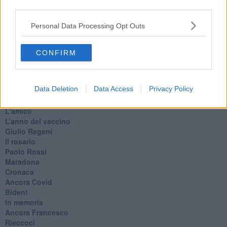
third parties.
Marte
​Crapa pelada
Personal Data Processing Opt Outs
​I soliti noti
Arie
​Vaccine Easing
CONFIRM
No profit
Dragonheart
Con-ter?
Data Deletion
Data Access
Privacy Policy
​Con-te
Coincidenze e crisi
L'amico
​L’anno del vaccino
Giulio Regeni
​Il rosario
Paolo Rossi
Maradona
Cronaca
​Ancora Covid
​Biden!
In memoria
​Ancora Francesco
Rieccoci