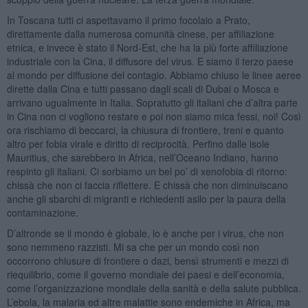
In Toscana tutti ci aspettavamo il primo focolaio a Prato,
direttamente dalla numerosa comunità cinese, per affiliazione
etnica, e invece è stato il Nord-Est, che ha la più forte affiliazione
industriale con la Cina, il diffusore del virus. E siamo il terzo paese
al mondo per diffusione del contagio. Abbiamo chiuso le linee aeree
dirette dalla Cina e tutti passano dagli scali di Dubai o Mosca e
arrivano ugualmente in Italia. Sopratutto gli italiani che d’altra parte
in Cina non ci vogliono restare e poi non siamo mica fessi, noi! Così
ora rischiamo di beccarci, la chiusura di frontiere, treni e quanto
altro per fobia virale e diritto di reciprocità. Perfino dalle isole
Mauritius, che sarebbero in Africa, nell’Oceano Indiano, hanno
respinto gli italiani. Ci sorbiamo un bel po’ di xenofobia di ritorno:
chissà che non ci faccia riflettere. E chissà che non diminuiscano
anche gli sbarchi di migranti e richiedenti asilo per la paura della
contaminazione.
D’altronde se il mondo è globale, lo è anche per i virus, che non
sono nemmeno razzisti. Mi sa che per un mondo così non
occorrono chiusure di frontiere o dazi, bensì strumenti e mezzi di
riequilibrio, come il governo mondiale dei paesi e dell’economia,
come l’organizzazione mondiale della sanità e della salute pubblica.
L’ebola, la malaria ed altre malattie sono endemiche in Africa, ma