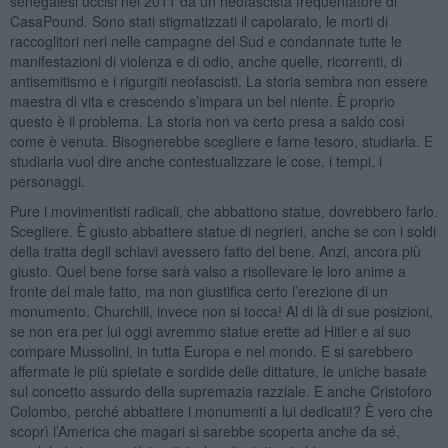
senegalesi uccisi nel 2011 da un neofascista frequentatore di
CasaPound. Sono stati stigmatizzati il capolarato, le morti di
raccoglitori neri nelle campagne del Sud e condannate tutte le
manifestazioni di violenza e di odio, anche quelle, ricorrenti, di
antisemitismo e i rigurgiti neofascisti. La storia sembra non essere
maestra di vita e crescendo s’impara un bel niente. È proprio
questo è il problema. La storia non va certo presa a saldo così
come è venuta. Bisognerebbe scegliere e farne tesoro, studiarla. E
studiarla vuol dire anche contestualizzare le cose, i tempi, i
personaggi.
Pure i movimentisti radicali, che abbattono statue, dovrebbero farlo.
Scegliere. È giusto abbattere statue di negrieri, anche se con i soldi
della tratta degli schiavi avessero fatto del bene. Anzi, ancora più
giusto. Quel bene forse sarà valso a risollevare le loro anime a
fronte del male fatto, ma non giustifica certo l’erezione di un
monumento. Churchill, invece non si tocca! Al di là di sue posizioni,
se non era per lui oggi avremmo statue erette ad Hitler e al suo
compare Mussolini, in tutta Europa e nel mondo. E si sarebbero
affermate le più spietate e sordide delle dittature, le uniche basate
sul concetto assurdo della supremazia razziale. E anche Cristoforo
Colombo, perché abbattere i monumenti a lui dedicati!? È vero che
scoprì l’America che magari si sarebbe scoperta anche da sé,