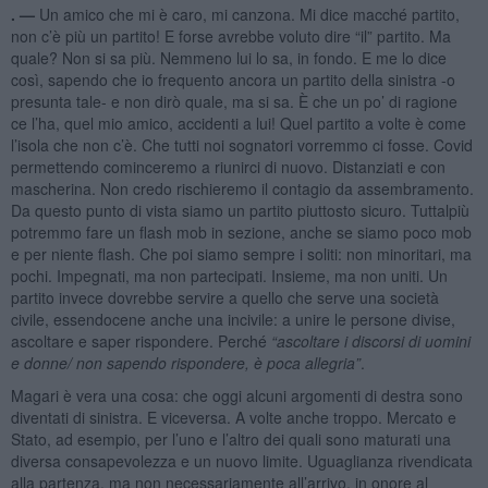
. —
Un amico che mi è caro, mi canzona. Mi dice macché partito,
non c’è più un partito! E forse avrebbe voluto dire “il” partito. Ma
quale? Non si sa più. Nemmeno lui lo sa, in fondo. E me lo dice
così, sapendo che io frequento ancora un partito della sinistra -o
presunta tale- e non dirò quale, ma si sa. È che un po’ di ragione
ce l’ha, quel mio amico, accidenti a lui! Quel partito a volte è come
l’isola che non c’è. Che tutti noi sognatori vorremmo ci fosse. Covid
permettendo cominceremo a riunirci di nuovo. Distanziati e con
mascherina. Non credo rischieremo il contagio da assembramento.
Da questo punto di vista siamo un partito piuttosto sicuro. Tuttalpiù
potremmo fare un flash mob in sezione, anche se siamo poco mob
e per niente flash. Che poi siamo sempre i soliti: non minoritari, ma
pochi. Impegnati, ma non partecipati. Insieme, ma non uniti. Un
partito invece dovrebbe servire a quello che serve una società
civile, essendocene anche una incivile: a unire le persone divise,
ascoltare e saper rispondere. Perché
“
ascoltare i discorsi di uomini
e donne/ non sapendo rispondere, è poca allegria”
.
Magari è vera una cosa: che oggi alcuni argomenti di destra sono
diventati di sinistra. E viceversa. A volte anche troppo. Mercato e
Stato, ad esempio, per l’uno e l’altro dei quali sono maturati una
diversa consapevolezza e un nuovo limite. Uguaglianza rivendicata
alla partenza, ma non necessariamente all’arrivo, in onore al