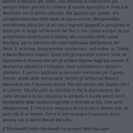
perché ci stavano già i nativi, che oltretutto si chiamarono per
sempre indiani perché lui credeva di essere approdato in India e le
Americhe non le aveva calcolate. Ma appunto per questo: era
un’esploratore che dette avvio al nuovo mondo. Bisognerebbe
prendersela allora ben di più con i regnanti spagnoli e portoghesi di
allora per le stragi nell’America del Sud e con i paesi europei da cui
provenivano avventurieri e cowboy alla conquista della nuova
frontiera, per lo sterminio dei nativi pellerossa dell’America del
Nord. E, a ritroso, bisognerebbe condannare, nell’ordine, la Chiesa,
il Sacro Romano Impero, quasi tutti gli imperatori romani, forse ad
eccezione di Adriano che per gli schiavi dispose leggi più umane. E
dovremmo abbattere il Colosseo, dove combattevano schiavi e
gladiatori. E perfino applicare la
damnatio memoriae
per il greco
Pericle, quello della democrazia, perché gli schiavi ad Atene li
avevano e non li facevano votare. Per non parlare dei Quattro Mori
di Livorno. Ciò che però va ricordato è che la deportazione dei
nativi africani e la loro riduzione in schiavitù è durata secoli con il
beneplacito delle nazioni progredite e timorate di Dio. Che certo
disapprovava. E che è una vergogna di cui ci siamo liberati solo da
poco più di un secolo. Come è una vergogna il razzismo di cui
ancora non ci siamo liberati del tutto.
E Montanelli? Indro Montanelli ha sempre fatto discutere.