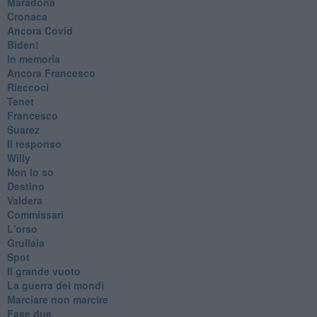
Maradona
Cronaca
​Ancora Covid
​Biden!
In memoria
​Ancora Francesco
Rieccoci
Tenet
Francesco
Suarez
​Il responso
Willy
Non lo so
Destino
Valdera
Commissari
L'orso
Grullaia
Spot
​Il grande vuoto
​La guerra dei mondi
Marciare non marcire
Fase due