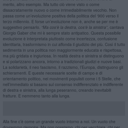
merito, altro esempio. Ma tutto ciò viene visto o come
dissacratamente nuovo o come irrimediabilmente vecchio. Non
passa come un’evoluzione positiva della politica del ‘900 verso il
terzo millennio. E forse un’evoluzione non è, anche se per me è
suggestivo pensarlo.
“Ma cos'è
la destra
, cos'è la sinistra”
, cantava
Giorgio Gaber che mi è sempre stato antipatico. Questa possibile
evoluzione è interpretata piuttosto come incertezza, confusione
identitaria, trasformismo in cui affonda il giudizio dei più. Così il tutto
sedimenta in una politica non maggiormente educata e rispettosa,
ma più gridata e ingiuriosa. In realtà destra e sinistra si distinguono
e si polarizzano ancora, intorno a tradizionali giudizi e nuove basi.
La solidarietà, il neo fascismo, il razzismo, l’Europa, distinguono gli
schieramenti. E queste necessarie scelte di campo e di
orientamento politico, nei movimenti populisti come i 5 Stelle, che
nell’immediato si basano sul consenso indifferenziato e indifferente
di destra e sinistra, alla lunga peseranno, creando inevitabili
fratture. E nemmeno tanto alla lunga.
Alla fine c’è come un grande vuoto intorno a noi. Un vuoto che
dovremmo riempire. Ma non possiamo, chi per vecchiaia, chi per