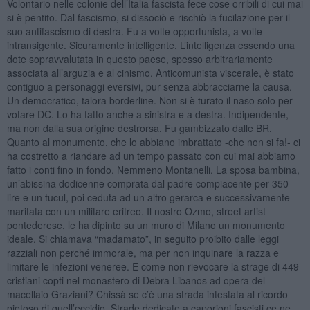
Volontario nelle colonie dell’Italia fascista fece cose orribili di cui mai
si è pentito. Dal fascismo, si dissociò e rischiò la fucilazione per il
suo antifascismo di destra. Fu a volte opportunista, a volte
intransigente. Sicuramente intelligente. L’intelligenza essendo una
dote sopravvalutata in questo paese, spesso arbitrariamente
associata all’arguzia e al cinismo. Anticomunista viscerale, è stato
contiguo a personaggi eversivi, pur senza abbracciarne la causa.
Un democratico, talora borderline. Non si è turato il naso solo per
votare DC. Lo ha fatto anche a sinistra e a destra. Indipendente,
ma non dalla sua origine destrorsa. Fu gambizzato dalle BR.
Quanto al monumento, che lo abbiano imbrattato -che non si fa!- ci
ha costretto a riandare ad un tempo passato con cui mai abbiamo
fatto i conti fino in fondo. Nemmeno Montanelli. La sposa bambina,
un’abissina dodicenne comprata dal padre compiacente per 350
lire e un tucul, poi ceduta ad un altro gerarca e successivamente
maritata con un militare eritreo. Il nostro Ozmo, street artist
pontederese, le ha dipinto su un muro di Milano un monumento
ideale. Si chiamava “madamato”, in seguito proibito dalle leggi
razziali non perché immorale, ma per non inquinare la razza e
limitare le infezioni veneree. E come non rievocare la strage di 449
cristiani copti nel monastero di Debra Libanos ad opera del
macellaio Graziani? Chissà se c’è una strada intestata al ricordo
pietoso di quell’eccidio. Strade dedicate a caporioni fascisti ce ne