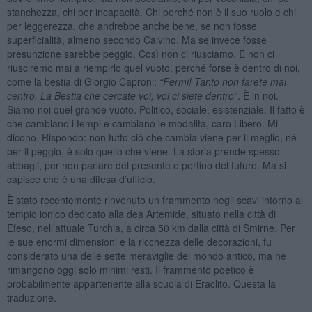
stanchezza, chi per incapacità. Chi perché non è il suo ruolo e chi
per leggerezza, che andrebbe anche bene, se non fosse
superficialità, almeno secondo Calvino. Ma se invece fosse
presunzione sarebbe peggio. Così non ci riusciamo. E non ci
riusciremo mai a riempirlo quel vuoto, perché forse è dentro di noi,
come la bestia di Giorgio Caproni:
“
Fermi! Tanto non farete mai
centro. La Bestia che cercate voi, voi ci siete dentro”
. È in noi.
Siamo noi quel grande vuoto. Politico, sociale, esistenziale. Il fatto è
che cambiano i tempi e cambiano le modalità, caro Libero. Mi
dicono. Rispondo: non tutto ciò che cambia viene per il meglio, né
per il peggio, è solo quello che viene. La storia prende spesso
abbagli, per non parlare del presente e perfino del futuro. Ma si
capisce che è una difesa d’ufficio.
È stato recentemente rinvenuto un frammento negli scavi intorno al
tempio ionico dedicato alla dea Artemide, situato nella città di
Efeso, nell’attuale Turchia, a circa 50 km dalla città di Smirne. Per
le sue enormi dimensioni e la ricchezza delle decorazioni, fu
considerato una delle sette meraviglie del mondo antico, ma ne
rimangono oggi solo minimi resti. Il frammento poetico è
probabilmente appartenente alla scuola di Eraclito. Questa la
traduzione.