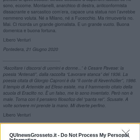
sono, eccome. Montanelli, anarchico di destra, anticonformista
dissacrante e sarcastico com’era, capace una statua non l’avrebbe
nemmeno voluta. Né a Milano, né a Fucecchio. Ma rimuoverla no.
Mai. Ci ricorda un grande giornalista. E un grande vuoto. Buona
domenica e buona fortuna.
Libero Venturi
Pontedera, 21 Giugno 2020
_______________________
“Ascoltare i discorsi di uomini e donne...” è Cesare Pavese: la
poesia
“
Antenati”, dalla raccolta
“
Lavorare stanca” del 1936. La
poesia citata di Giorgio Caproni è da “Il conte di Kevenhüller”, 1986.
Il tempio di Artemide ad Efeso esiste, ma il frammento citato della
scuola di Eraclito no. È un falso, me lo sono inventato. Però non è
male. Torna con il pensiero filosofico del “panta rei”. Scusate. A
volte scrivere mi prende la mano. Mi diverte perfino.
Libero Venturi
QUInewsGrosseto.it -
Do Not Process My Personal