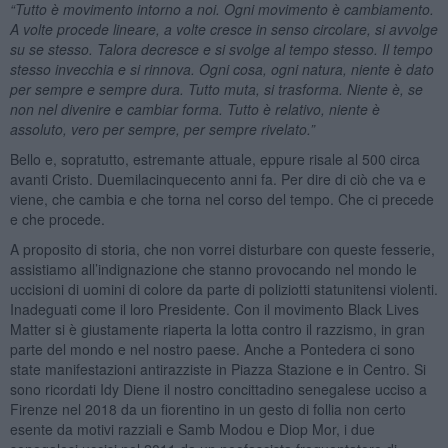
“
Tutto è movimento intorno a noi. Ogni movimento è cambiamento.
A volte procede lineare, a volte cresce in senso circolare, si avvolge
su se stesso. Talora decresce e si svolge al tempo stesso. Il tempo
stesso invecchia e si rinnova. Ogni cosa, ogni natura, niente è dato
per sempre e sempre dura. Tutto muta, si trasforma. Niente è, se
non nel divenire e cambiar forma. Tutto è relativo, niente è
assoluto, vero per sempre, per sempre rivelato.”
Bello e, sopratutto, estremante attuale, eppure risale al 500 circa
avanti Cristo. Duemilacinquecento anni fa. Per dire di ciò che va e
viene, che cambia e che torna nel corso del tempo. Che ci precede
e che procede.
A proposito di storia, che non vorrei disturbare con queste fesserie,
assistiamo all’indignazione che stanno provocando nel mondo le
uccisioni di uomini di colore da parte di poliziotti statunitensi violenti.
Inadeguati come il loro Presidente. Con il movimento Black Lives
Matter si è giustamente riaperta la lotta contro il razzismo, in gran
parte del mondo e nel nostro paese. Anche a Pontedera ci sono
state manifestazioni antirazziste in Piazza Stazione e in Centro. Si
sono ricordati Idy Diene il nostro concittadino senegalese ucciso a
Firenze nel 2018 da un fiorentino in un gesto di follia non certo
esente da motivi razziali e Samb Modou e Diop Mor, i due