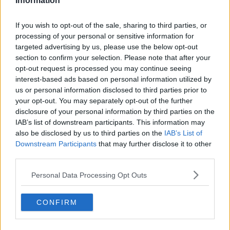
Information
Se vuoi leggere le notizie principali della Toscana iscriviti alla
If you wish to opt-out of the sale, sharing to third parties, or
Newsletter QUInews - ToscanaMedia.
Arriva gratis tutti i giorni
processing of your personal or sensitive information for
alle 20:00 direttamente nella tua casella di posta.
targeted advertising by us, please use the below opt-out
section to confirm your selection. Please note that after your
Basta cliccare
QUI
opt-out request is processed you may continue seeing
Ti potrebbe interessare anche:
interest-based ads based on personal information utilized by
us or personal information disclosed to third parties prior to
Articoli dal Blog “Pensieri della domenica” di Libero Venturi
your opt-out. You may separately opt-out of the further
​Agorà reloaded
disclosure of your personal information by third parties on the
Ultimo
IAB’s list of downstream participants. This information may
​L’urlo e gli inglesi
also be disclosed by us to third parties on the
IAB’s List of
Carrà
Downstream Participants
that may further disclose it to other
Può darsi
third parties.
Europei
Acciaio
Personal Data Processing Opt Outs
Il Presidente
​Il Giro
CONFIRM
Insopportabile
​Mentre
Luana