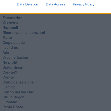
​Ci vuole Fedez
Data Deletion
Data Access
Privacy Policy
​Cronaca di un vaccino annunciato
​Liberazione
Esternazioni
Vaxzevria
Nazionali
​Ricorrenze e celebrazioni
Marte
​Crapa pelada
​I soliti noti
Arie
​Vaccine Easing
No profit
Dragonheart
Con-ter?
​Con-te
Coincidenze e crisi
L'amico
​L’anno del vaccino
Giulio Regeni
​Il rosario
Paolo Rossi