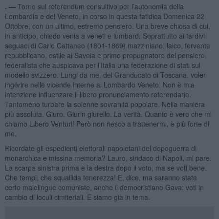
. —
Torno sul referendum consultivo per l’autonomia della
Lombardia e del Veneto, in corso in questa fatidica Domenica 22
Ottobre, con un ultimo, estremo pensiero. Una breve chiosa di cui,
in anticipo, chiedo venia a veneti e lumbard. Soprattutto ai tardivi
seguaci di Carlo Cattaneo (1801-1869) mazziniano, laico, fervente
repubblicano, ostile ai Savoia e primo propugnatore del pensiero
federalista che auspicava per l’Italia una federazione di stati sul
modello svizzero. Lungi da me, del Granducato di Toscana, voler
ingerire nelle vicende interne al Lombardo Veneto. Non è mia
intenzione influenzare il libero pronunciamento referendario.
Tantomeno turbare la solenne sovranità popolare. Nella maniera
più assoluta. Giuro. Giurin giurello. La verità. Quanto è vero che mi
chiamo Libero Venturi! Però non riesco a trattenermi, è più forte di
me.
Ricordate gli espedienti elettorali napoletani del dopoguerra di
monarchica e missina memoria? Lauro, sindaco di Napoli, mi pare.
La scarpa sinistra prima e la destra dopo il voto, ma se voti bene.
Che tempi, che squallida tenerezza! E, dice, ma saranno state
certo malelingue comuniste, anche il democristiano Gava: voti in
cambio di loculi cimiteriali. E siamo già in tema.