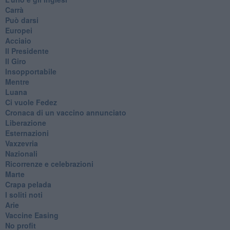
Carrà
Può darsi
Europei
Acciaio
Il Presidente
​Il Giro
Insopportabile
​Mentre
Luana
​Ci vuole Fedez
​Cronaca di un vaccino annunciato
​Liberazione
Esternazioni
Vaxzevria
Nazionali
​Ricorrenze e celebrazioni
Marte
​Crapa pelada
​I soliti noti
Arie
​Vaccine Easing
No profit