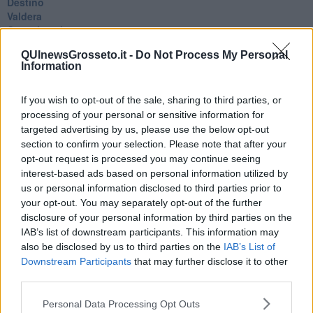
Destino
Valdera
Commissari
L'orso
QUInewsGrosseto.it -
Do Not Process My Personal
Grullaia
Information
Spot
​Il grande vuoto
​La guerra dei mondi
If you wish to opt-out of the sale, sharing to third parties, or
Marciare non marcire
processing of your personal or sensitive information for
Fase due
targeted advertising by us, please use the below opt-out
L’Agorà
section to confirm your selection. Please note that after your
Silvia
opt-out request is processed you may continue seeing
Congiunti
interest-based ads based on personal information utilized by
Principi
us or personal information disclosed to third parties prior to
​Lettera sulla brevità della vita
your opt-out. You may separately opt-out of the further
​Lettera sulla felicità
disclosure of your personal information by third parties on the
​Lettera sul tempo
IAB’s list of downstream participants. This information may
Lettera semiconfidenziale al Presidente
also be disclosed by us to third parties on the
IAB’s List of
Pensieri per dopo
Downstream Participants
that may further disclose it to other
​Pensieri in libera uscita
third parties.
Pandemia
Zona rossa
Personal Data Processing Opt Outs
Coronavirus