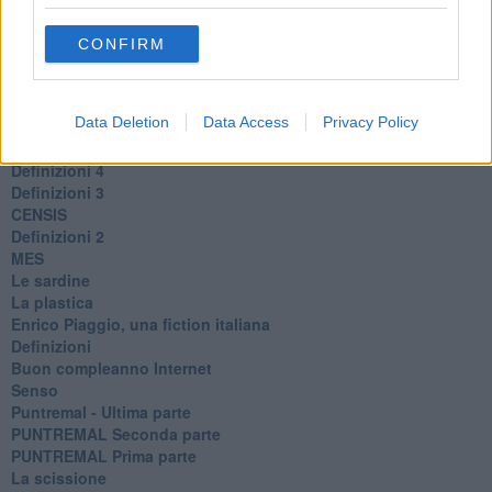
La prostata
Sanremo
CONFIRM
Virus
Elezioni
Vecchi
Data Deletion
Data Access
Privacy Policy
Definizioni 6
Definizioni 5
Definizioni 4
Definizioni 3
CENSIS
​Definizioni 2
MES
Le sardine
La plastica
​Enrico Piaggio, una fiction italiana
Definizioni
​Buon compleanno Internet
Senso
Puntremal - Ultima parte
PUNTREMAL Seconda parte
​PUNTREMAL Prima parte
La scissione