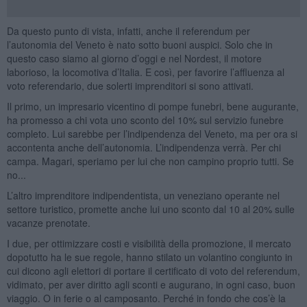
Da questo punto di vista, infatti, anche il referendum per
l’autonomia del Veneto è nato sotto buoni auspici. Solo che in
questo caso siamo al giorno d’oggi e nel Nordest, il motore
laborioso, la locomotiva d’Italia. E così, per favorire l’affluenza al
voto referendario, due solerti imprenditori si sono attivati.
Il primo, un impresario vicentino di pompe funebri, bene augurante,
ha promesso a chi vota uno sconto del 10% sul servizio funebre
completo. Lui sarebbe per l’indipendenza del Veneto, ma per ora si
accontenta anche dell’autonomia. L’indipendenza verrà. Per chi
campa. Magari, speriamo per lui che non campino proprio tutti. Se
no...
L’altro imprenditore indipendentista, un veneziano operante nel
settore turistico, promette anche lui uno sconto dal 10 al 20% sulle
vacanze prenotate.
I due, per ottimizzare costi e visibilità della promozione, il mercato
dopotutto ha le sue regole, hanno stilato un volantino congiunto in
cui dicono agli elettori di portare il certificato di voto del referendum,
vidimato, per aver diritto agli sconti e augurano, in ogni caso, buon
viaggio. O in ferie o al camposanto. Perché in fondo che cos’è la