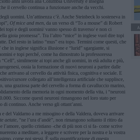
iotto anni lavora alla Columbia University e insegna
che il cervello continua a funzionare anche da vecchi.
 e degli uomini. Un’attinenza c’è. Anche Steinbeck lo sosteneva in
opi”,
Of mice and men
, da un verso di “To a mouse” di Robert
A
dei topi e degli uomini/ vanno spesso di traverso/ e non ci
ella gioia promessa”. Tra l’altro “mice” in inglese vuol dire topi
tte. Del resto in latino “mus” era topo. Termini come questi, che
he in inglese significa illusione e “lurid” sgargiante, si
uomini e topi perché, come ha dimostrato la professoressa
 “Cell”, similmente ai topi anche gli uomini, in età adulta e più,
urogenesi, ossia la formazione di nuovi neuroni a partire dalle
 che arrivano al cervello da attività fisica, cognitiva e sociale. E
itivo/cursore collegato all’intelligenza artificiale che supplisce,
, una graziosa parte del cervello a forma di cavalluccio marino,
solidamento della memoria in ogni momento della vita, i “neuroni
0.000. Siccome questi neuroni rimangono nel loro stato per
mo di continuo. Anche verso gli ottant’anni.
e del Valdarno a me misogino e della Valdera, doveva arrivare
te aetate
, “ne l’ura d’andè”, non rimangono soltanto il ritiro da
e l’amore, quello cristiano -che di più non ci si fa- come scrive
nueremo a meditare, a leggere e scrivere per la nostra e la vostra
ssimo, come noi stessi. È sulla quantificazione di questa