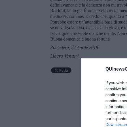
definitivamente e la demenza non mi travolge
Boldrini, la prego. È un cervello mediament
mediocre, comune. E credo che, quanto a “n
Potrebbe essere un’attendibile base di stud
se ne valga la pena, ma, se se ne giova, è
faccia quel che vuole o anche niente. Non 
Buona domenica e buona fortuna
Pontedera, 22 Aprile 2018
Libero Venturi
QUInewsGr
If you wish 
sensitive in
confirm you
continue se
information 
further disc
participants
Downstream 