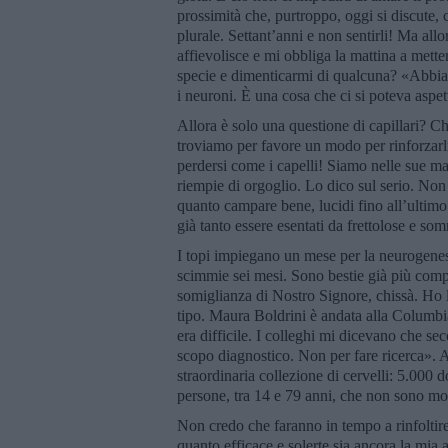
prossimità che, purtroppo, oggi si discute, 
plurale. Settant’anni e non sentirli! Ma all
affievolisce e mi obbliga la mattina a metter
specie e dimenticarmi di qualcuna? «Abbiam
i neuroni. È una cosa che ci si poteva aspe
Allora è solo una questione di capillari? 
troviamo per favore un modo per rinforzarli q
perdersi come i capelli! Siamo nelle sue man
riempie di orgoglio. Lo dico sul serio. Non
quanto campare bene, lucidi fino all’ultimo.
già tanto essere esentati da frettolose e so
I topi impiegano un mese per la neurogenes
scimmie sei mesi. Sono bestie già più com
somiglianza di Nostro Signore, chissà. Ho l
tipo. Maura Boldrini è andata alla Columbia 
era difficile. I colleghi mi dicevano che se
scopo diagnostico. Non per fare ricerca».
straordinaria collezione di cervelli: 5.000 d
persone, tra 14 e 79 anni, che non sono mo
Non credo che faranno in tempo a rinfoltire i 
quanto efficace e solerte sia ancora la mi