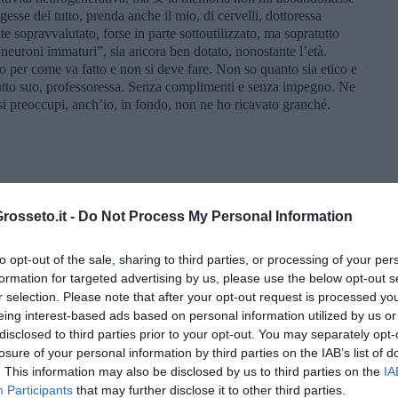
sse del tutto, prenda anche il mio, di cervelli, dottoressa
e sopravvalutato, forse in parte sottoutilizzato, ma sopratutto
euroni immaturi”, sia ancora ben dotato, nonostante l’età.
io per come va fatto e non si deve fare. Non so quanto sia etico e
 tutto suo, professoressa. Senza complimenti e senza impegno. Ne
si preoccupi, anch’io, in fondo, non ne ho ricavato granché.
osseto.it -
Do Not Process My Personal Information
to opt-out of the sale, sharing to third parties, or processing of your per
formation for targeted advertising by us, please use the below opt-out s
r selection. Please note that after your opt-out request is processed y
eing interest-based ads based on personal information utilized by us or
disclosed to third parties prior to your opt-out. You may separately opt-
losure of your personal information by third parties on the IAB’s list of
. This information may also be disclosed by us to third parties on the
IA
Participants
that may further disclose it to other third parties.