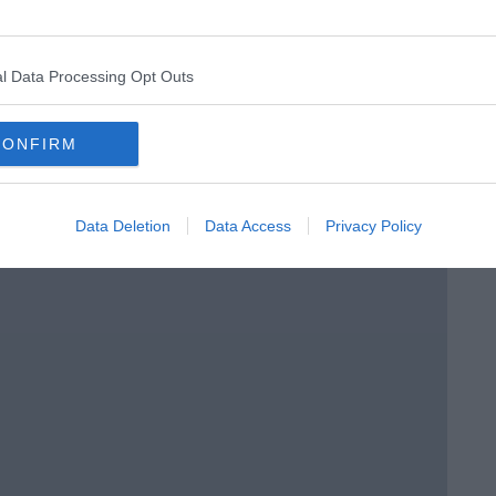
enica” di Libero Venturi
l Data Processing Opt Outs
CONFIRM
Data Deletion
Data Access
Privacy Policy