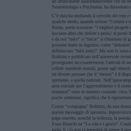
un’affascinante quarantanovenne che da dic
Neurobiologia e Psichiatria, ha dimostrato 
C’è riuscita studiando il cervello dei topi
qualche modo, quando scrisse “Uomini e t
Burns, poeta scozzese: “i migliori progetti 
lasciano altro che dolore e pena,/ al posto d
e da noi “mice” o “micie” si chiamano le ga
possono trarre in inganno, come “delusion” c
definiscono “falsi amici”. Ma non lo sono 
Boldrini e pubblicato nell’autorevole rivista
proseguono incessantemente l’attività di ne
cellule staminali neurali, grazie agli stimoli
mi diverte pensare che il “mouse” è il dispos
speriamo, a quella naturale. Nell’ippocampo
area cruciale per l’apprendimento e il con
immaturi” sono in numero costante: circa 3
poche settimane, significa che li rigeneria
Grazie “compagna” Boldrini, da una donna 
questo messaggio di speranza.
Ingravescen
papa emerito, nonché la bellezza, la poesia 
Enzo Bianchi ne “La vita e i giorni”. Conti
gioia. E ciò non ci impedirà di amare il pro