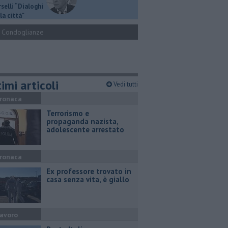
selli “Dialoghi
la città"
Condoglianze
imi articoli
Vedi tutti
ronaca
Terrorismo e
propaganda nazista,
adolescente arrestato
ronaca
Ex professore trovato in
casa senza vita, è giallo
avoro