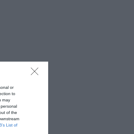
sonal or
ection to
ou may
 personal
out of the
 downstream
B’s List of