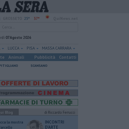
25°
37°
:
GROSSETO
QuiNews.net
rdì
07 Agosto 2026
A
LUCCA
PISA
MASSA CARRARA
ste
Animali
Pubblicità
Contatti
PITIGLIANO
SCANSANO
ui Blog
di Riccardo Ferrucci
INCONTRI
ucca la mostra
D'ARTE
Marcello