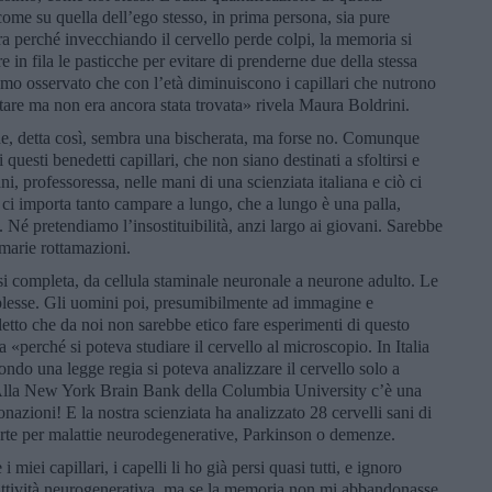
come su quella dell’ego stesso, in prima persona, sia pure
ora perché invecchiando il cervello perde colpi, la memoria si
e in fila le pasticche per evitare di prenderne due della stessa
o osservato che con l’età diminuiscono i capillari che nutrono
ttare ma non era ancora stata trovata» rivela Maura Boldrini.
Che, detta così, sembra una bischerata, ma forse no. Comunque
uesti benedetti capillari, che non siano destinati a sfoltirsi e
i, professoressa, nelle mani di una scienziata italiana e ciò ci
 ci importa tanto campare a lungo, che a lungo è una palla,
 Né pretendiamo l’insostituibilità, anzi largo ai giovani. Sarebbe
mmarie rottamazioni.
i completa, da cellula staminale neuronale a neurone adulto. Le
plesse. Gli uomini poi, presumibilmente ad immagine e
etto che da noi non sarebbe etico fare esperimenti di questo
«perché si poteva studiare il cervello al microscopio. In Italia
condo una legge regia si poteva analizzare il cervello solo a
 Alla New York Brain Bank della Columbia University c’è una
onazioni! E la nostra scienziata ha analizzato 28 cervelli sani di
rte per malattie neurodegenerative, Parkinson o demenze.
miei capillari, i capelli li ho già persi quasi tutti, e ignoro
a attività neurogenerativa, ma se la memoria non mi abbandonasse