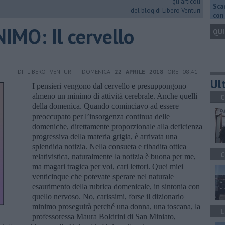
gli articoli
Scar
del blog di Libero Venturi
con 
MO: Il cervello
QUI
DI LIBERO VENTURI - DOMENICA
22 APRILE 2018
ORE 08:41
Ult
I pensieri vengono dal cervello e presuppongono
almeno un minimo di attività cerebrale. Anche quelli
C
della domenica. Quando cominciavo ad essere
preoccupato per l’insorgenza continua delle
domeniche, direttamente proporzionale alla deficienza
progressiva della materia grigia, è arrivata una
splendida notizia. Nella consueta e ribadita ottica
C
relativistica, naturalmente la notizia è buona per me,
ma magari tragica per voi, cari lettori. Quei miei
venticinque che potevate sperare nel naturale
esaurimento della rubrica domenicale, in sintonia con
quello nervoso. No, carissimi, forse il dizionario
minimo proseguirà perché una donna, una toscana, la
L
professoressa Maura Boldrini di San Miniato,