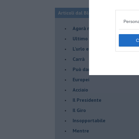
Articoli dal Blog “Pensieri della dom
Persona
​Agorà reloaded
Ultimo
​L’urlo e gli inglesi
Carrà
Può darsi
Europei
Acciaio
Il Presidente
​Il Giro
Insopportabile
​Mentre