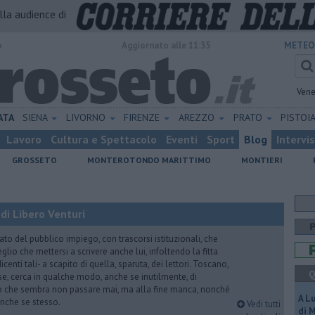
alla audience di
o
Aggiornato alle 11:35
METEO
Vene
ATA
SIENA
LIVORNO
FIRENZE
AREZZO
PRATO
PISTOI
Lavoro
Cultura e Spettacolo
Eventi
Sport
Blog
Intervi
GROSSETO
MONTEROTONDO MARITTIMO
MONTIERI
di Libero Venturi
ato del pubblico impiego, con trascorsi istituzionali, che
lio che mettersi a scrivere anche lui, infoltendo la fitta
dicenti tali- a scapito di quella, sparuta, dei lettori. Toscano,
Q
e, cerca in qualche modo, anche se inutilmente, di
o che sembra non passare mai, ma alla fine manca, nonché
A L
, anche se stesso.
Vedi tutti
di 