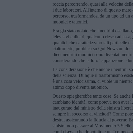
roccia percorrendo, quasi alla velocità del
i due laboratori. All'interno di questo mare 
percorso, trasformandosi da un tipo ad un alt
muonici e tauonici.
Era già stato notato che i neutrini oscilla
televisivi culinari, qualcuno riesca ad assa
quantici che caratterizzano tali particelle e
cialtronerie, pubblica su Qui News un docum
dieci neutrini muonici sono diventati neutrin
considerando che la loro “apparizione” dur
La considerazione è che anche i neutrini s
della scienza. Dunque il trasformismo esist
è una cosa velocissima, ci vuole un nien
attimo dopo diventa tauonico.
Questo spiegherebbe tante cose. Se anche le 
cambiano identità, come poteva non aver lu
inaugurato dal ministro della sinistra libe
sempre in soccorso ai vincitori? Come pote
destra, assicurando la fiducia al governo Be
sinistra non passare al Movimento 5 Stelle,
con la Lega, che dopotutto è un “composto d