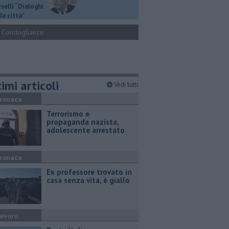
selli “Dialoghi
la città"
Condoglianze
imi articoli
Vedi tutti
ronaca
Terrorismo e
propaganda nazista,
adolescente arrestato
ronaca
Ex professore trovato in
casa senza vita, è giallo
avoro