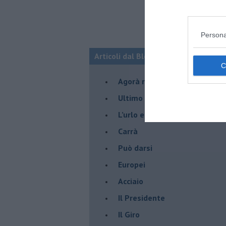
Persona
Articoli dal Blog “Pensieri della dom
​Agorà reloaded
Ultimo
​L’urlo e gli inglesi
Carrà
Può darsi
Europei
Acciaio
Il Presidente
​Il Giro