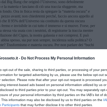
ri o dal Big Bang che originò l’Universo, sono debolmente
o e la materia e lasciano di ciò una traccia sfuggente, ma
n fondo. Ora in fisica resta da spiegare la “materia oscura” e
un pezzo avanti; non chiedetemi perché, faccio ancora appello al
ti che Il 95% dell’Universo sia costituito da questa oscura
fermo e invisibile in cui tutto è immerso e si muove. Forse, per
a stessa via usata con i neutrini, di registrarne la traccia mentre
llazione del Cigno, la nostra galassia e noi compresi. E può
a abbia spesso, sia pur non sempre, incidenza sulla politica? O
gente? Trasformismo e materia oscura. Per non parlare dei “buchi
osseto.it -
Do Not Process My Personal Information
to opt-out of the sale, sharing to third parties, or processing of your per
formation for targeted advertising by us, please use the below opt-out s
r selection. Please note that after your opt-out request is processed y
eing interest-based ads based on personal information utilized by us or
disclosed to third parties prior to your opt-out. You may separately opt-
losure of your personal information by third parties on the IAB’s list of
. This information may also be disclosed by us to third parties on the
IA
Participants
that may further disclose it to other third parties.