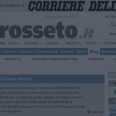
alla audience di
o
Aggiornato alle 18:25
METEO
Vene
ATA
SIENA
LIVORNO
FIRENZE
AREZZO
PRATO
PISTOI
Lavoro
Cultura e Spettacolo
Eventi
Sport
Blog
Intervi
GROSSETO
MONTEROTONDO MARITTIMO
MONTIERI
di Libero Venturi
ato del pubblico impiego, con trascorsi istituzionali, che
lio che mettersi a scrivere anche lui, infoltendo la fitta
dicenti tali- a scapito di quella, sparuta, dei lettori. Toscano,
Q
e, cerca in qualche modo, anche se inutilmente, di
o che sembra non passare mai, ma alla fine manca, nonché
A L
, anche se stesso.
Vedi tutti
di 