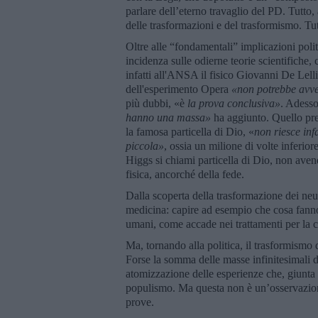
parlare dell’eterno travaglio del PD. Tutto, a
delle trasformazioni e del trasformismo. Tu
Oltre alle “fondamentali” implicazioni poli
incidenza sulle odierne teorie scientifich
infatti all'ANSA il fisico Giovanni De Lelli
dell'esperimento Opera
«non potrebbe avve
più dubbi, «è
la prova conclusiva»
. Adesso
hanno una massa»
ha aggiunto. Quello prev
la famosa particella di Dio, «
non riesce inf
piccola»
, ossia un milione di volte inferio
Higgs si chiami particella di Dio, non avend
fisica, ancorché della fede.
Dalla scoperta della trasformazione dei neu
medicina: capire ad esempio che cosa fanno 
umani, come accade nei trattamenti per la c
Ma, tornando alla politica, il trasformismo
Forse la somma delle masse infinitesimali d
atomizzazione delle esperienze che, giunta 
populismo. Ma questa non è un’osservazione
prove.