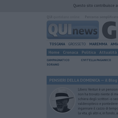
Questo sito contribuisce 
QUI
quotidiano online.
Percorso semplificat
TOSCANA
GROSSETO
MAREMMA
AMI
Home
Cronaca
Politica
Attualità
CAMPAGNATICO
CIVITELLA PAGANICO
SORANO
PENSIERI DELLA DOMENICA — il Blog 
Libero Venturi è un pension
non ha trovato niente di meg
schiera degli scrittori -o se
valderopiteco e pontederes
ingannare il cazzo di temp
la vita, gli altri e, in fondo