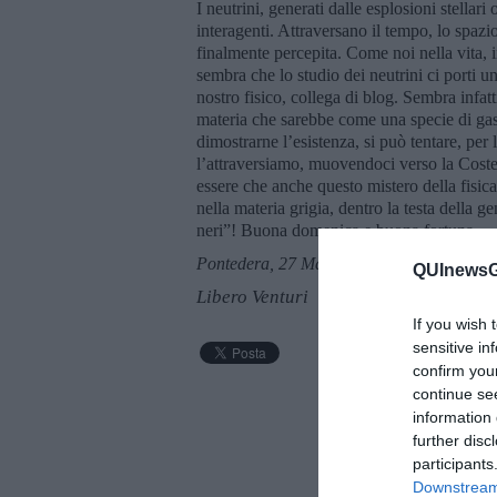
I neutrini, generati dalle esplosioni stella
interagenti. Attraversano il tempo, lo spazi
finalmente percepita. Come noi nella vita, i
sembra che lo studio dei neutrini ci porti 
nostro fisico, collega di blog. Sembra infat
materia che sarebbe come una specie di gas 
dimostrarne l’esistenza, si può tentare, per l
l’attraversiamo, muovendoci verso la Coste
essere che anche questo mistero della fisic
nella materia grigia, dentro la testa della 
neri”! Buona domenica e buona fortuna.
Pontedera, 27 Maggio 2018
QUInewsGr
Libero Venturi
If you wish 
sensitive in
confirm you
continue se
information 
further disc
participants
Downstream 