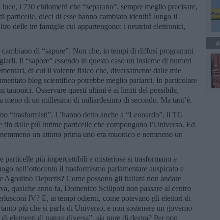
la luce, i 730 chilometri che “separano”, sempre meglio precisare,
di particelle, dieci di esse hanno cambiato identità lungo il
ro delle tre famiglie cui appartengono: i neutrini elettronici,
A
no, cambiano di “sapore”. Non che, in tempi di diffusi programmi
ggiarli. Il “sapore” essendo in questo caso un insieme di numeri
lementari, di cui il valente fisico che, diversamente dalle mie
entato blog scientifico potrebbe meglio parlarci. In particolare
i tauonici. Osservare questi ultimi è ai limiti del possibile,
a meno di un millesimo di miliardesimo di secondo. Ma tant’è.
ono “trasformisti”. L’hanno detto anche a “Leonardo”, il TG
e fin dalle più intime particelle che compongono l’Universo. Ed
te: nemmeno un attimo prima uno era muonico e nemmeno un
particelle più impercettibili e misteriose si trasformano e
ogo nell’ottocento il trasformismo parlamentare auspicato e
rale Agostino Depretis? Come possono gli italiani non andare
va, qualche anno fa, Domenico Scilipoti non passare al centro
rlusconi IV? E, ai tempi odierni, come potevano gli elettori di
 tanto più che si parla di Universo, e non sostenere un governo
i elementi di natura diversa”, sia pure di destra? Per non