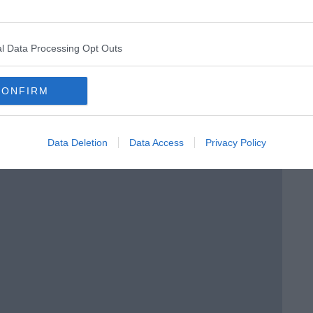
l Data Processing Opt Outs
enica” di Libero Venturi
CONFIRM
Data Deletion
Data Access
Privacy Policy