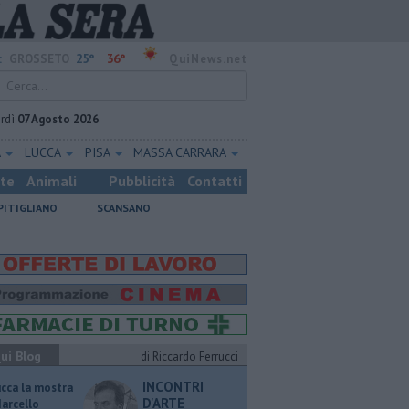
25°
36°
:
GROSSETO
QuiNews.net
rdì
07 Agosto 2026
A
LUCCA
PISA
MASSA CARRARA
ste
Animali
Pubblicità
Contatti
PITIGLIANO
SCANSANO
ui Blog
di Riccardo Ferrucci
INCONTRI
ucca la mostra
D'ARTE
Marcello