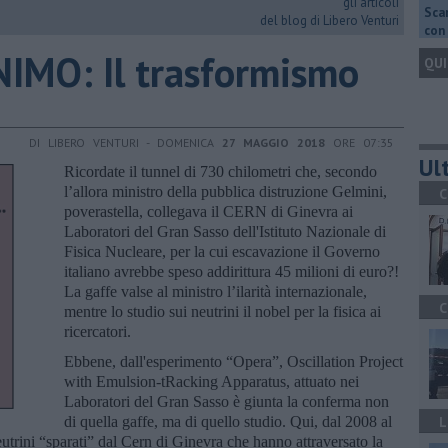
gli articoli
Scar
del blog di Libero Venturi
con 
IMO: Il trasformismo
QUI
DI LIBERO VENTURI - DOMENICA
27 MAGGIO 2018
ORE 07:35
Ult
Ricordate il tunnel di 730 chilometri che, secondo
l’allora ministro della pubblica distruzione Gelmini,
C
poverastella, collegava il CERN di Ginevra ai
Laboratori del Gran Sasso dell'Istituto Nazionale di
Fisica Nucleare, per la cui escavazione il Governo
italiano avrebbe speso addirittura 45 milioni di euro?!
La gaffe valse al ministro l’ilarità internazionale,
C
mentre lo studio sui neutrini il nobel per la fisica ai
ricercatori.
Ebbene, dall'esperimento “Opera”, Oscillation Project
with Emulsion-tRacking Apparatus, attuato nei
Laboratori del Gran Sasso è giunta la conferma non
di quella gaffe, ma di quello studio. Qui, dal 2008 al
L
neutrini “sparati” dal Cern di Ginevra che hanno attraversato la