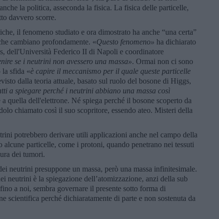
nche la politica, asseconda la fisica. La fisica delle particelle,
tto davvero scorre.
tiche, il fenomeno studiato e ora dimostrato ha anche “una certa”
e, che cambiano profondamente. «
Questo fenomeno»
ha dichiarato
s, dell'Università Federico II di Napoli e coordinatore
nire se i neutrini non avessero una massa»
. Ormai non ci sono
 la sfida «
è capire il meccanismo per il quale queste particelle
isto dalla teoria attuale, basato sul ruolo del bosone di Higgs,
atti a spiegare perch
é
i neutrini abbiano una massa così
re a quella dell'elettrone. Né spiega perché il bosone scoperto da
olo chiamato così il suo scopritore, essendo ateo. Misteri della
trini potrebbero derivare utili applicazioni anche nel campo della
alcune particelle, come i protoni, quando penetrano nei tessuti
ura dei tumori.
 dei neutrini presuppone un massa, però una massa infinitesimale.
ei neutrini è la spiegazione dell’atomizzazione, anzi della sub
fino a noi, sembra governare il presente sotto forma di
 scientifica perché dichiaratamente di parte e non sostenuta da