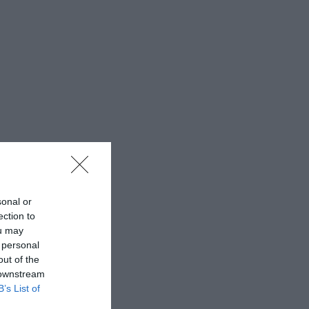
sonal or
ection to
ou may
 personal
out of the
 downstream
B’s List of