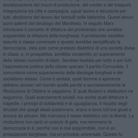
socializzazione dei mezzi di produzione, del credito e dei trasporti,
integrazione tra città e campagna, ugual lavoro e istruzione per
tutti, abolizione del lavoro dei fanciulli nelle fabbriche. Questi alcuni
punti salienti del decalogo del Manifesto. In seguito Marx
introdusse il concetto di dittatura del proletariato che avrebbe
soppiantato la dittatura della borghesia. Il proletariato sarebbe
assurto a classe universale e questo avrebbe semplificato la
democrazia, vista solo come pretesto dialettico di una società divisa
in classi, e, in prospettiva, avrebbe consentito un superamento
dello stesso concetto di stato. Sarebbe bastata per tutto e per tutti
l’espressione politica della classe operaia: il partito Comunista. Il
comunismo come superamento delle ideologie borghesi e del
socialismo stesso. Come è andata, quali fiamme e speranze
abbiano acceso nel mondo quelle parole e successivamente la
Rivoluzione di Ottobre lo sappiamo. E quali illusioni e disillusioni ne
seguirono. Quali avanzamenti sociali, ma anche quali dittature e
tragedie. I principi di solidarietà e di uguaglianza, il riscatto degli
sfruttati che quegli ideali sostennero, erano e sono tutt’ora giusti e
ancora da attuare. Ma mancava il nesso dialettico con la libertà. La
rivoluzione non sarà un pranzo di gala, ma nemmeno la
democrazia lo è, perché non è mai sopprimibile, non è un
presupposto borghese, ma un principio universale. Questo fu