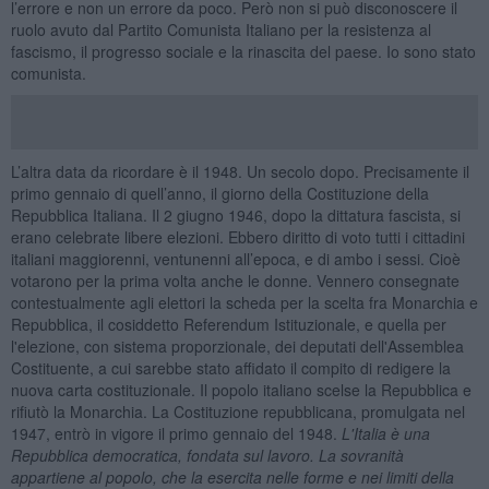
l’errore e non un errore da poco. Però non si può disconoscere il
ruolo avuto dal Partito Comunista Italiano per la resistenza al
fascismo, il progresso sociale e la rinascita del paese. Io sono stato
comunista.
L’altra data da ricordare è il 1948. Un secolo dopo. Precisamente il
primo gennaio di quell’anno, il giorno della Costituzione della
Repubblica Italiana. Il 2 giugno 1946, dopo la dittatura fascista, si
erano celebrate libere elezioni. Ebbero diritto di voto tutti i cittadini
italiani maggiorenni, ventunenni all’epoca, e di ambo i sessi. Cioè
votarono per la prima volta anche le donne. Vennero consegnate
contestualmente agli elettori la scheda per la scelta fra Monarchia e
Repubblica, il cosiddetto Referendum Istituzionale, e quella per
l'elezione, con sistema proporzionale, dei deputati dell'Assemblea
Costituente, a cui sarebbe stato affidato il compito di redigere la
nuova carta costituzionale. Il popolo italiano scelse la Repubblica e
rifiutò la Monarchia. La Costituzione repubblicana, promulgata nel
1947, entrò in vigore il primo gennaio del 1948.
L'Italia è una
Repubblica democratica, fondata sul lavoro. La sovranit
à
appartiene al popolo, che la esercita nelle forme e nei limiti della