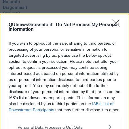
No profit
Dragonheart
Con-ter?
​Con-te
Coincidenze e crisi
QUInewsGrosseto.it -
Do Not Process My Personal
Information
L'amico
​L’anno del vaccino
Giulio Regeni
If you wish to opt-out of the sale, sharing to third parties, or
​Il rosario
processing of your personal or sensitive information for
Paolo Rossi
targeted advertising by us, please use the below opt-out
Maradona
section to confirm your selection. Please note that after your
Cronaca
opt-out request is processed you may continue seeing
​Ancora Covid
interest-based ads based on personal information utilized by
​Biden!
us or personal information disclosed to third parties prior to
In memoria
your opt-out. You may separately opt-out of the further
​Ancora Francesco
disclosure of your personal information by third parties on the
Rieccoci
IAB’s list of downstream participants. This information may
Tenet
also be disclosed by us to third parties on the
IAB’s List of
Francesco
Downstream Participants
that may further disclose it to other
Suarez
third parties.
​Il responso
Willy
Personal Data Processing Opt Outs
Non lo so