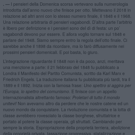
. —
I pensieri della Domenica scorsa vertevano sulla numerologia
introdotta dall’anno nuovo che finisce per otto. Mettevano il 2018 in
relazione ad altri anni con lo stesso numero finale, il 1848 e il 1968.
Una relazione arbitraria di pensieri vagabondi. D’altra parte l’arbitrio
è libero per definizione e i pensieri sono del dì di festa: un po’
vagabondi devono pur essere. E allora voglio tornare sul 1848 e
parlare del 1948. Siamo sempre entro la regola dell’otto finale. Ci
sarebbe anche il 1898 da ricordare, ma lo farò diffusamente nei
prossimi pensieri domenicali. E poi basta, lo giuro.
L’integrazione riguardante il 1848 non è da poco, anzi, meritava
una menzione a parte: il 21 febbraio del 1848 fu pubblicato a
Londra il Manifesto del Partito Comunista, scritto da Karl Marx e
Friedrich Engels. La traduzione italiana fu pubblicata più tardi, tra il
1889 e il 1892. Inizia con la famosa frase:
Uno spettro si aggira per
l'Europa, lo spettro del comunismo
. E finisce con un appello
internazionalista altrettanto famoso:
Proletari di tutto il mondo
unitevi!
Non avevamo altro da perdere che le nostre catene ed un
nuovo mondo da conquistare. La rivoluzione comunista e la lotta di
classe avrebbero rovesciato la classe borghese, sfruttatrice e
portato al potere la classe operaia, gli sfruttati. Cambiando per
sempre la storia. Espropriazione della proprietà terriera, abolizione
della proprietà privata, tassazione progressiva, statalizzazione e