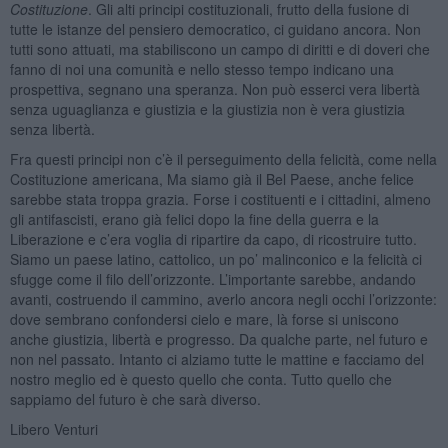
Costituzione
. Gli alti principi costituzionali, frutto della fusione di
tutte le istanze del pensiero democratico, ci guidano ancora. Non
tutti sono attuati, ma stabiliscono un campo di diritti e di doveri che
fanno di noi una comunità e nello stesso tempo indicano una
prospettiva, segnano una speranza. Non può esserci vera libertà
senza uguaglianza e giustizia e la giustizia non è vera giustizia
senza libertà.
Fra questi principi non c’è il perseguimento della felicità, come nella
Costituzione americana, Ma siamo già il Bel Paese, anche felice
sarebbe stata troppa grazia. Forse i costituenti e i cittadini, almeno
gli antifascisti, erano già felici dopo la fine della guerra e la
Liberazione e c’era voglia di ripartire da capo, di ricostruire tutto.
Siamo un paese latino, cattolico, un po’ malinconico e la felicità ci
sfugge come il filo dell’orizzonte. L’importante sarebbe, andando
avanti, costruendo il cammino, averlo ancora negli occhi l’orizzonte:
dove sembrano confondersi cielo e mare, là forse si uniscono
anche giustizia, libertà e progresso. Da qualche parte, nel futuro e
non nel passato. Intanto ci alziamo tutte le mattine e facciamo del
nostro meglio ed è questo quello che conta. Tutto quello che
sappiamo del futuro è che sarà diverso.
Libero Venturi