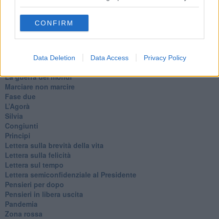
Destino
Valdera
CONFIRM
Commissari
L'orso
Grullaia
Spot
Data Deletion
Data Access
Privacy Policy
​Il grande vuoto
​La guerra dei mondi
Marciare non marcire
Fase due
L’Agorà
Silvia
Congiunti
Principi
​Lettera sulla brevità della vita
​Lettera sulla felicità
​Lettera sul tempo
Lettera semiconfidenziale al Presidente
Pensieri per dopo
​Pensieri in libera uscita
Pandemia
Zona rossa