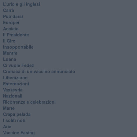
​L’urlo e gli inglesi
Carrà
Può darsi
Europei
Acciaio
Il Presidente
​Il Giro
Insopportabile
​Mentre
Luana
​Ci vuole Fedez
​Cronaca di un vaccino annunciato
​Liberazione
Esternazioni
Vaxzevria
Nazionali
​Ricorrenze e celebrazioni
Marte
​Crapa pelada
​I soliti noti
Arie
​Vaccine Easing