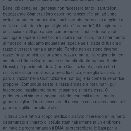
Bene, ciò detto, se i genetisti non facessero tanto i saputelloni,
battezzando Chimera i loro esperimenti scientifici atti ad unire
cellule umane ed embrioni animali, sarebbe parecchio meglio. La
notizia è stata data in questi giorni da “Leonardo”, il telegiornale
della scienza. Si può anche comprendere il nobile tentativo di
coniugare sapere scientifico e cultura umanistica, ma il riferimento
al “mostro” è alquanto inquietante, specie se si tratta di fusioni di
razze diverse: umana e animale. Perché non esistono diverse
razze fra gli uomini, c’è una sola razza umana. Ha ragione la neo
senatrice Liliana Segre, anche se ha altrettanto ragione Paolo
Grossi, già presidente della Corte Costituzionale, a dire che i
razzismi esistono e allora, a presidio di ciò, è meglio lasciarla la
parola “razza” nella Costituzione e non toglierla come la senatrice
propone. Comunque esiste la razza animale e noi umani, pur
facendone inizialmente parte, ci siamo distinti da essa. O
perlomeno ci siamo impegnati a farlo, con esiti alterni, ma in
genere migliori. Ora rimescolare di nuovo le cose evoca ancestrali
paure e legittimi problemi etici.
Tuttavia ciò è fatto a scopo medico curativo: inserendo un numero
determinato e limitato di cellule staminali umane in un embrione
animale e programmando il DNA, si creerebbero le basi per la