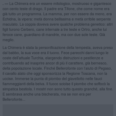
. —
La Chimera era un essere mitologico, mostruoso e gigantesco
con cento teste di drago. Il padre era Tifone, che come nome era
già tutto un programma. La mamma, per non essere da meno, era
Echidna, la vipera: metà donna bellissima e metà orribile serpente
maculato. La coppia doveva avere qualche problema genetico: altri
figli furono Cerbero, cane infernale a tre teste e Ortro, anche lui
feroce cane, guardiano di mandrie, ma con due sole teste. Già
meglio.
La Chimera è stata la personificazione della tempesta, aveva preso
dal babbo, la sua voce era il tuono. Fece parecchi danni lungo le
coste dell’attuale Turchia, elargendo distruzioni e pestilenze e
contribuendo ad inasprire ancor di più il carattere, già bernesco,
della popolazione locale. Finché Bellerofonte con l’aiuto di Pegaso,
il cavallo alato che oggi sponsorizza la Regione Toscana, non la
uccise. Immerse la punta di piombo del giavellotto nelle fauci
fiammeggianti della belva. Il fuoco sciolse il piombo che soffocò la
simpatica bestiola. I mostri non sono tutto questo granché, alla fine.
E sembrava anche una bischerata, ma se non era per
Bellerofonte...