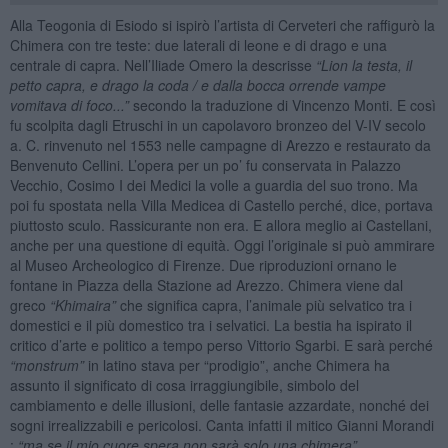
Alla Teogonia di Esiodo si ispirò l’artista di Cerveteri che raffigurò la
Chimera con tre teste: due laterali di leone e di drago e una
centrale di capra. Nell’Iliade Omero la descrisse
“Lion la testa, il
petto capra, e drago la coda / e dalla bocca orrende vampe
vomitava di foco...”
secondo la traduzione di Vincenzo Monti. E così
fu scolpita dagli Etruschi in un capolavoro bronzeo del V-IV secolo
a. C. rinvenuto nel 1553 nelle campagne di Arezzo e restaurato da
Benvenuto Cellini. L’opera per un po’ fu conservata in Palazzo
Vecchio, Cosimo I dei Medici la volle a guardia del suo trono. Ma
poi fu spostata nella Villa Medicea di Castello perché, dice, portava
piuttosto sculo. Rassicurante non era. E allora meglio ai Castellani,
anche per una questione di equità. Oggi l’originale si può ammirare
al Museo Archeologico di Firenze. Due riproduzioni ornano le
fontane in Piazza della Stazione ad Arezzo. Chimera viene dal
greco
“Khimaira”
che significa capra, l’animale più selvatico tra i
domestici e il più domestico tra i selvatici. La bestia ha ispirato il
critico d’arte e politico a tempo perso Vittorio Sgarbi. E sarà perché
“monstrum”
in latino stava per “prodigio”, anche Chimera ha
assunto il significato di cosa irraggiungibile, simbolo del
cambiamento e delle illusioni, delle fantasie azzardate, nonché dei
sogni irrealizzabili e pericolosi. Canta infatti il mitico Gianni Morandi
:
“ma se il mio cuore spera non sarà solo una chimera”.