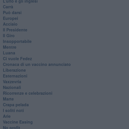
​L’urlo e gli inglesi
Carrà
Può darsi
Europei
Acciaio
Il Presidente
​Il Giro
Insopportabile
​Mentre
Luana
​Ci vuole Fedez
​Cronaca di un vaccino annunciato
​Liberazione
Esternazioni
Vaxzevria
Nazionali
​Ricorrenze e celebrazioni
Marte
​Crapa pelada
​I soliti noti
Arie
​Vaccine Easing
No profit