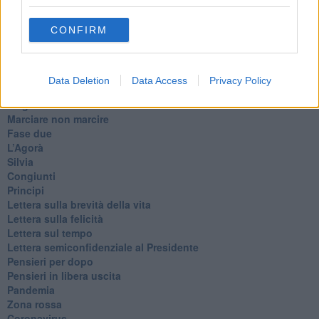
Destino
Valdera
CONFIRM
Commissari
L'orso
Grullaia
Spot
Data Deletion
Data Access
Privacy Policy
​Il grande vuoto
​La guerra dei mondi
Marciare non marcire
Fase due
L’Agorà
Silvia
Congiunti
Principi
​Lettera sulla brevità della vita
​Lettera sulla felicità
​Lettera sul tempo
Lettera semiconfidenziale al Presidente
Pensieri per dopo
​Pensieri in libera uscita
Pandemia
Zona rossa
Coronavirus