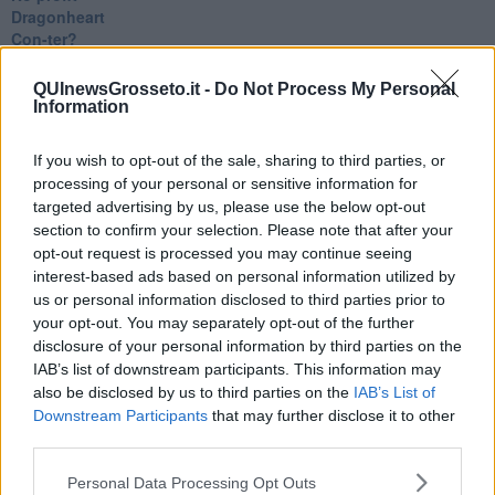
Dragonheart
Con-ter?
​Con-te
Coincidenze e crisi
QUInewsGrosseto.it -
Do Not Process My Personal
L'amico
Information
​L’anno del vaccino
Giulio Regeni
If you wish to opt-out of the sale, sharing to third parties, or
​Il rosario
processing of your personal or sensitive information for
Paolo Rossi
targeted advertising by us, please use the below opt-out
Maradona
section to confirm your selection. Please note that after your
Cronaca
opt-out request is processed you may continue seeing
​Ancora Covid
interest-based ads based on personal information utilized by
​Biden!
us or personal information disclosed to third parties prior to
In memoria
your opt-out. You may separately opt-out of the further
​Ancora Francesco
Rieccoci
disclosure of your personal information by third parties on the
Tenet
IAB’s list of downstream participants. This information may
Francesco
also be disclosed by us to third parties on the
IAB’s List of
Suarez
Downstream Participants
that may further disclose it to other
​Il responso
third parties.
Willy
Non lo so
Personal Data Processing Opt Outs