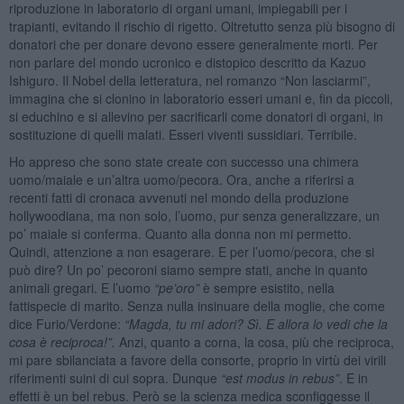
riproduzione in laboratorio di organi umani, impiegabili per i
trapianti, evitando il rischio di rigetto. Oltretutto senza più bisogno di
donatori che per donare devono essere generalmente morti. Per
non parlare del mondo ucronico e distopico descritto da Kazuo
Ishiguro. Il Nobel della letteratura, nel romanzo “Non lasciarmi”,
immagina che si clonino in laboratorio esseri umani e, fin da piccoli,
si educhino e si allevino per sacrificarli come donatori di organi, in
sostituzione di quelli malati. Esseri viventi sussidiari. Terribile.
Ho appreso che sono state create con successo una chimera
uomo/maiale e un’altra uomo/pecora. Ora, anche a riferirsi a
recenti fatti di cronaca avvenuti nel mondo della produzione
hollywoodiana, ma non solo, l’uomo, pur senza generalizzare, un
po’ maiale si conferma. Quanto alla donna non mi permetto.
Quindi, attenzione a non esagerare. E per l’uomo/pecora, che si
può dire? Un po’ pecoroni siamo sempre stati, anche in quanto
animali gregari. E l’uomo
“pe’oro”
è sempre esistito, nella
fattispecie di marito. Senza nulla insinuare della moglie, che come
dice Furio/Verdone:
“Magda, tu mi adori? Sì. E allora lo vedi che la
cosa è reciproca!”.
Anzi, quanto a corna, la cosa, più che reciproca,
mi pare sbilanciata a favore della consorte, proprio in virtù dei virili
riferimenti suini di cui sopra. Dunque
“est modus in rebus”
. E in
effetti è un bel rebus. Però se la scienza medica sconfiggesse il