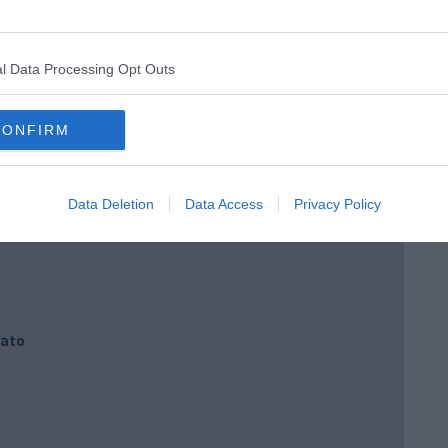
l Data Processing Opt Outs
CONFIRM
Data Deletion
Data Access
Privacy Policy
iato