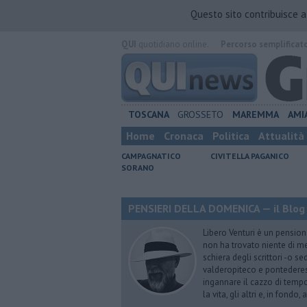
Questo sito contribuisce 
QUI
quotidiano online.
Percorso semplificat
TOSCANA
GROSSETO
MAREMMA
AMI
Home
Cronaca
Politica
Attualità
CAMPAGNATICO
CIVITELLA PAGANICO
SORANO
PENSIERI DELLA DOMENICA — il Blog 
Libero Venturi è un pension
non ha trovato niente di meg
schiera degli scrittori -o se
valderopiteco e pontederes
ingannare il cazzo di temp
la vita, gli altri e, in fondo