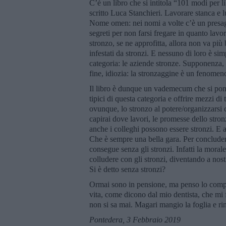
C’è un libro che si intitola “101 modi per l
scritto Luca Stanchieri. Lavorare stanca e l
Nome omen: nei nomi a volte c’è un presagio
segreti per non farsi fregare in quanto lavo
stronzo, se ne approfitta, allora non va pi
infestati da stronzi. E nessuno di loro è si
categoria: le aziende stronze. Supponenza, d
fine, idiozia: la stronzaggine è un fenomeno
Il libro è dunque un vademecum che si pone
tipici di questa categoria e offrire mezzi di 
ovunque, lo stronzo al potere/organizzarsi c
capirai dove lavori, le promesse dello stro
anche i colleghi possono essere stronzi. E 
Che è sempre una bella gara. Per concludere
consegue senza gli stronzi. Infatti la mora
colludere con gli stronzi, diventando a nos
Si è detto senza stronzi?
Ormai sono in pensione, ma penso lo compre
vita, come dicono dal mio dentista, che mi 
non si sa mai. Magari mangio la foglia e r
Pontedera, 3 Febbraio 2019