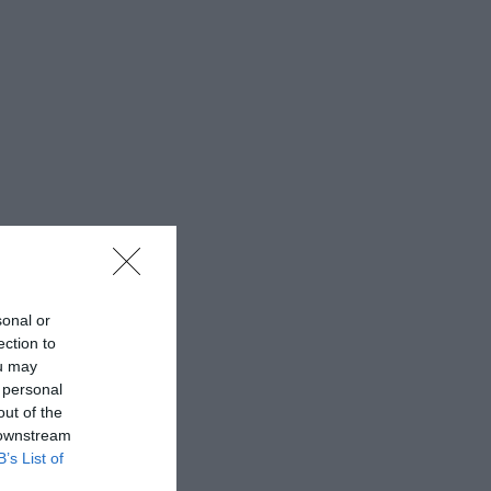
sonal or
ection to
ou may
 personal
out of the
 downstream
B’s List of