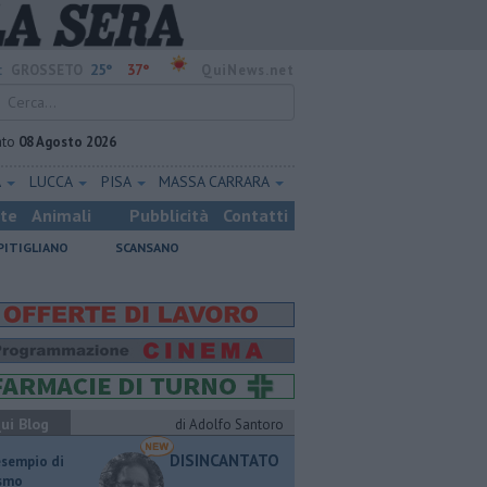
25°
37°
:
GROSSETO
QuiNews.net
ato
08 Agosto 2026
A
LUCCA
PISA
MASSA CARRARA
ste
Animali
Pubblicità
Contatti
PITIGLIANO
SCANSANO
ui Blog
di Adolfo Santoro
DISINCANTATO
esempio di
ismo