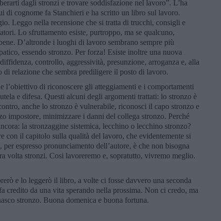
iberarti dagli stronzi e trovare soddisfazione nel lavoro”. L’ha
ui di cognome fa Stanchieri e ha scritto un libro sul lavoro.
. Leggo nella recensione che si tratta di trucchi, consigli e
ratori. Lo sfruttamento esiste, purtroppo, ma se qualcuno,
ù bene. D’altronde i luoghi di lavoro sembrano sempre più
mpatico, essendo stronzo. Per forza! Esiste inoltre una nuova
iffidenza, controllo, aggressività, presunzione, arroganza e, alla
 di relazione che sembra prediligere il posto di lavoro.
 l’obiettivo di riconoscere gli atteggiamenti e i comportamenti
tutela e difesa. Questi alcuni degli argomenti trattati: lo stronzo è
ontro, anche lo stronzo è vulnerabile, riconosci il capo stronzo e
nzo impostore, minimizzare i danni del collega stronzo. Perché
ancora: la stronzaggine sistemica, lecchino o lecchino stronzo?
 con il capitolo sulla qualità del lavoro, che evidentemente si
le, per espresso pronunciamento dell’autore, è che non bisogna
tra volta stronzi. Cosi lavoreremo e, sopratutto, vivremo meglio.
rò e lo leggerò il libro, a volte ci fosse davvero una seconda
fa credito da una vita sperando nella prossima. Non ci credo, ma
inasco stronzo. Buona domenica e buona fortuna.