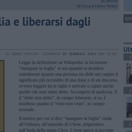
gli articoli
del blog di Libero Venturi
ia e liberarsi dagli
QUI
Ult
DI LIBERO VENTURI - DOMENICA
03 FEBBRAIO 2019
ORE 07:00
C
Leggo la definizione su Wikipedia: la locuzione
"mangiare la foglia" si usa quando si desidera
sottolineare quanto una persona sia abile nel carpire il
significato più recondito di una frase o di un discorso,
ovvero leggere tra le righe e arrivare a capire anche
C
quello che non viene detto. Accorgersi di qualcosa. E
il “detto non detto”, in campo letterario, si sa, è
insidioso quanto il “visto non visto”, in campo
sessuale.
Il motivo per cui si dice “mangiare la foglia” risale
all’Odissea, all’episodio di Ulisse, prigioniero
L
sull’isola della maga Circe. L’eroe greco si accorge