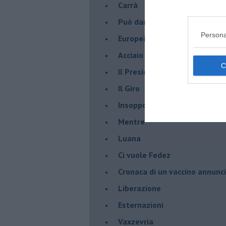
Carrà
Può darsi
Persona
Europei
Acciaio
Il Presidente
​Il Giro
Insopportabile
​Mentre
Luana
​Ci vuole Fedez
​Cronaca di un vaccino annunc
​Liberazione
Esternazioni
Vaxzevria