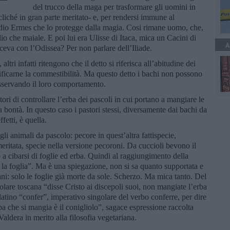
del trucco della maga per trasformare gli uomini in
 cliché in gran parte meritato- e, per rendersi immune al
l dio Ermes che lo protegge dalla magia. Cosi rimane uomo, che,
io che maiale. E poi lui era Ulisse di Itaca, mica un Cacini di
A
va con l’Odissea? Per non parlare dell’Iliade.
tri infatti ritengono che il detto si riferisca all’abitudine dei
rificarne la commestibilità. Ma questo detto i bachi non possono
sservando il loro comportamento.
ori di controllare l’erba dei pascoli in cui portano a mangiare le
a bontà. In questo caso i pastori stessi, diversamente dai bachi da
fetti, è quella.
i animali da pascolo: pecore in quest’altra fattispecie,
ritata, specie nella versione pecoroni. Da cuccioli bevono il
o a cibarsi di foglie ed erba. Quindi al raggiungimento della
la foglia”. Ma è una spiegazione, non si sa quanto supportata e
ani: solo le foglie già morte da sole. Scherzo. Ma mica tanto. Del
olare toscana “disse Cristo ai discepoli suoi, non mangiate l’erba
latino “confer”, imperativo singolare del verbo conferre, per dire
ba che si mangia è il conigliolo”, sagace espressione raccolta
Valdera in merito alla filosofia vegetariana.