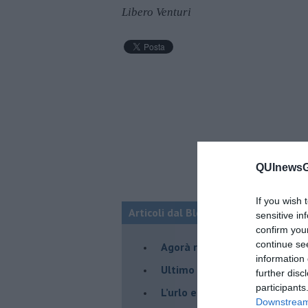
Libero Venturi
QUInewsGr
If you wish 
Articoli dal Blog “Pensieri della dom
sensitive in
confirm you
continue se
​Agorà reloaded
information 
Ultimo
further disc
participants
​L’urlo e gli inglesi
Downstream 