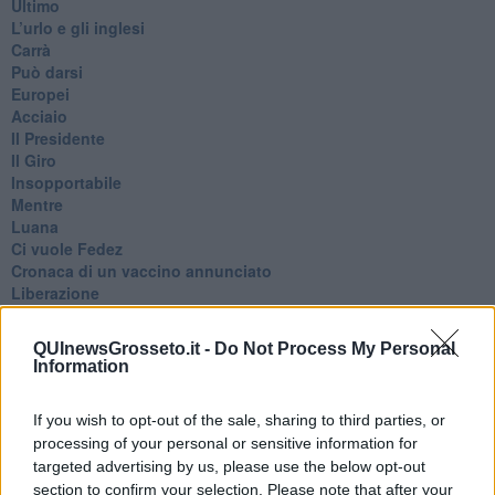
Ultimo
​L’urlo e gli inglesi
Carrà
Può darsi
Europei
Acciaio
Il Presidente
​Il Giro
Insopportabile
​Mentre
Luana
​Ci vuole Fedez
​Cronaca di un vaccino annunciato
​Liberazione
Esternazioni
Vaxzevria
QUInewsGrosseto.it -
Do Not Process My Personal
Nazionali
Information
​Ricorrenze e celebrazioni
Marte
If you wish to opt-out of the sale, sharing to third parties, or
​Crapa pelada
processing of your personal or sensitive information for
​I soliti noti
targeted advertising by us, please use the below opt-out
Arie
​Vaccine Easing
section to confirm your selection. Please note that after your