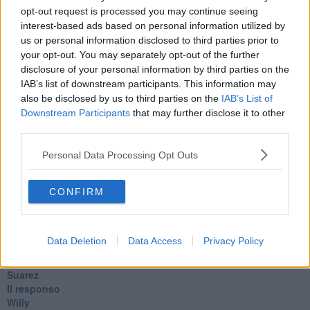
No profit
opt-out request is processed you may continue seeing
Dragonheart
interest-based ads based on personal information utilized by
Con-ter?
us or personal information disclosed to third parties prior to
​Con-te
your opt-out. You may separately opt-out of the further
Coincidenze e crisi
disclosure of your personal information by third parties on the
L'amico
IAB’s list of downstream participants. This information may
​L’anno del vaccino
also be disclosed by us to third parties on the
IAB’s List of
Giulio Regeni
Downstream Participants
that may further disclose it to other
​Il rosario
third parties.
Paolo Rossi
Maradona
Personal Data Processing Opt Outs
Cronaca
​Ancora Covid
​Biden!
CONFIRM
In memoria
​Ancora Francesco
Rieccoci
Data Deletion
Data Access
Privacy Policy
Tenet
Francesco
Suarez
​Il responso
Willy