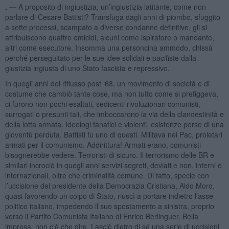
. —
A proposito di ingiustizia, un’ingiustizia latitante, come non
parlare di Cesare Battisti? Transfuga dagli anni di piombo, sfuggito
a sette processi, scampato a diverse condanne definitive, gli si
attribuiscono quattro omicidi, alcuni come ispiratore o mandante,
altri come esecutore. Insomma una personcina ammodo, chissà
perché perseguitato per le sue idee solidali e pacifiste dalla
giustizia ingiusta di uno Stato fascista e repressivo.
In quegli anni del riflusso post ‘68, un movimento di società e di
costume che cambiò tante cose, ma non tutto come si prefiggeva,
ci furono non pochi esaltati, sedicenti rivoluzionari comunisti,
surrogati o presunti tali, che imboccarono la via della clandestinità e
della lotta armata. Ideologi fanatici e violenti, esistenze perse di una
gioventù perduta. Battisti fu uno di questi. Militava nei Pac, proletari
armati per il comunismo. Addirittura! Armati erano, comunisti
bisognerebbe vedere. Terroristi di sicuro. Il terrorismo delle BR e
similari incrociò in quegli anni servizi segreti, deviati e non, interni e
internazionali, oltre che criminalità comune. Di fatto, specie con
l’uccisione del presidente della Democrazia Cristiana, Aldo Moro,
quasi favorendo un colpo di Stato, riuscì a portare indietro l’asse
politico italiano, impedendo il suo spostamento a sinistra, proprio
verso il Partito Comunista Italiano di Enrico Berlinguer. Bella
impresa, non c’è che dire. Lasciò dietro di sé una serie di uccisioni