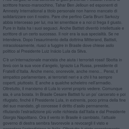
scrittore franco-marocchino, Tahar Ben Jelloun ed esponenti di
Amnesty International a titolo personale non hanno mancato di
solidarizzare con il nostro. Pare che perfino Carla Bruni Sarkozy
abbia intercesso per lui, ma lei smentisce e a noi ci frega il giusto.
Pure in Italia ha i suoi seguaci. Anche Battisti diventò intellettuale e
scrittore di un certo successo. Il noir era la sua specialità. Se ne
intendeva. Dopo l’esaurimento della dottrina Mitterand, Battisti,
miracolosamente, riuscì a fuggire in Brasile dove chiese asilo
politico al Presidente Luiz Inácio Lula da Silva.
C’è un’internazionale marxista che aiuta i terroristi rossi! Sbotta in
tivvù con la sua voce d’angelo, Ignazio La Russa, presidente di
Fratelli d’Italia. Anche meno, onorevole, anche meno... Pensi, il
simpatico parlamentare, ai terroristi neri e a chi li ha sempre
coperti, piuttosto. E anche a qualche scheletro nell’armadio.
Oltretutto, il marxismo di Lula lo vorrei proprio vedere. Comunque
sia, è una boiata. In Brasile Cesare Battisti fu un po’ carcerato e poi
rifugiato, finché il Presidente Lula, in extremis, poco prima della fine
del suo mandato, gli concesse il diritto d’asilo permanente,
rifiutando l’estradizione più volte richiesta dall’Italia e dal Presidente
Giorgio Napolitano. Ora il vento in Brasile è cambiato, l’attuale
governo di destra sembra favorevole a revocargli il visto e
accordare l’estradizione in Italia. Oltretutto è stato recentemente