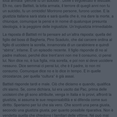
lotta armata “perché fu un suicidio”. Dove il virgolettato è testuale.
Eh no, caro Battisti, la lotta armata, il terrore di quegli anni non fu
un suicidio, fu un omicidio! Morirono persone, furono uccise. E la
giustizia italiana sarà stata e sarà quella che è, ma dare la morte, a
chiunque, comunque la pensi e in nome di qualunque presunta
ideologia, è la peggiore delle ingiustizie. Un’ingiustizia irrimediabile.
La risposta di Battisti mi fa pensare ad un’altra risposta: quella del
figlio del boss di Bagheria, Pino Scaduto, che dal carcere ordina al
figlio di uccidere la sorella, innamorata di un carabiniere e quindi
“sbirra”, infame. È un episodio recente. Il figlio risponde di no al
padre mafioso, perché dice trent’anni non me li consumo, ci pensi
lui. Non dice no, è tua figlia, mia sorella, e poi non si deve uccidere
nessuno. Dice semmai ci pensi lui, che è il padre, io non mi
consumo. Comunque dice no e lo dice in tempo. E in quelle
circostanze, per quella “cultura” è già assai.
Battisti risponde tardi e male. Ciò che diciamo e quando, qualifica
chi siamo. Se, come dichiara, lui era uscito dai Pac, prima delle
uccisioni che gli sono attribuite, venga in Italia e lo provi, affronti la
giustizia, si assuma le sue responsabilità e si difenda come suo
diritto. Speriamo per lui che sia vero. Che sconti una pena giusta,
secondo una giustizia giusta, per quanto possibile riparativa. Non è
vendetta quella che chiedono i familiari delle vittime. Né può mai