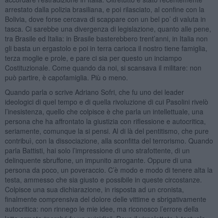
arrestato dalla polizia brasiliana, e poi rilasciato, al confine con la
Bolivia, dove forse cercava di scappare con un bel po’ di valuta in
tasca. Ci sarebbe una divergenza di legislazione, quanto alle pene,
tra Brasile ed Italia: in Brasile basterebbero trent’anni, in Italia non
gli basta un ergastolo e poi in terra carioca il nostro tiene famiglia,
terza moglie e prole, e pare ci sia per questo un inciampo
Costituzionale. Come quando da noi, si scansava il militare: non
può partire, è capofamiglia. Più o meno.
Quando parla o scrive Adriano Sofri, che fu uno dei leader
ideologici di quel tempo e di quella rivoluzione di cui Pasolini rivelò
l’inesistenza, quello che colpisce è che parla un intellettuale, una
persona che ha affrontato la giustizia con riflessione e autocritica,
seriamente, comunque la si pensi. Al di là del pentitismo, che pure
contribuì, con la dissociazione, alla sconfitta del terrorismo. Quando
parla Battisti, hai solo l’impressione di uno strafottente, di un
delinquente sbruffone, un impunito arrogante. Oppure di una
persona da poco, un poveraccio. C’è modo e modo di tenere alta la
testa, ammesso che sia giusto e possibile in queste circostanze.
Colpisce una sua dichiarazione, in risposta ad un cronista,
finalmente comprensiva del dolore delle vittime e sbrigativamente
autocritica: non rinnego le mie idee, ma riconosco l’errore della