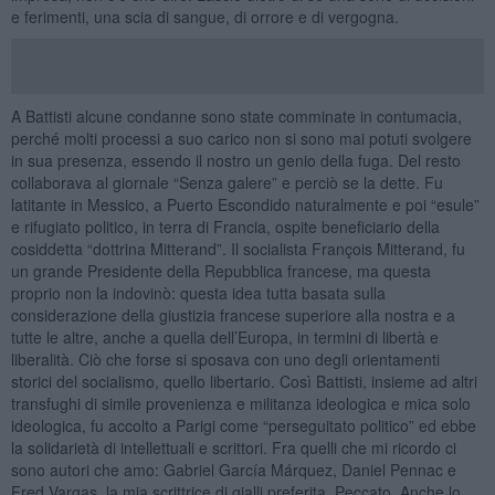
e ferimenti, una scia di sangue, di orrore e di vergogna.
A Battisti alcune condanne sono state comminate in contumacia,
perché molti processi a suo carico non si sono mai potuti svolgere
in sua presenza, essendo il nostro un genio della fuga. Del resto
collaborava al giornale “Senza galere” e perciò se la dette. Fu
latitante in Messico, a Puerto Escondido naturalmente e poi “esule”
e rifugiato politico, in terra di Francia, ospite beneficiario della
cosiddetta “dottrina Mitterand”. Il socialista François Mitterand, fu
un grande Presidente della Repubblica francese, ma questa
proprio non la indovinò: questa idea tutta basata sulla
considerazione della giustizia francese superiore alla nostra e a
tutte le altre, anche a quella dell’Europa, in termini di libertà e
liberalità. Ciò che forse si sposava con uno degli orientamenti
storici del socialismo, quello libertario. Così Battisti, insieme ad altri
transfughi di simile provenienza e militanza ideologica e mica solo
ideologica, fu accolto a Parigi come “perseguitato politico” ed ebbe
la solidarietà di intellettuali e scrittori. Fra quelli che mi ricordo ci
sono autori che amo: Gabriel García Márquez, Daniel Pennac e
Fred Vargas, la mia scrittrice di gialli preferita. Peccato. Anche lo