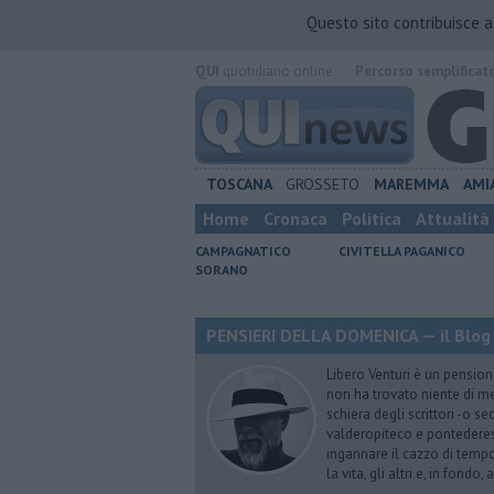
Questo sito contribuisce 
QUI
quotidiano online.
Percorso semplificat
TOSCANA
GROSSETO
MAREMMA
AMI
Home
Cronaca
Politica
Attualità
CAMPAGNATICO
CIVITELLA PAGANICO
SORANO
PENSIERI DELLA DOMENICA — il Blog 
Libero Venturi è un pension
non ha trovato niente di meg
schiera degli scrittori -o se
valderopiteco e pontederes
ingannare il cazzo di temp
la vita, gli altri e, in fondo