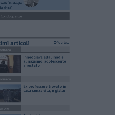
selli “Dialoghi
la città"
Condoglianze
imi articoli
Vedi tutti
ronaca
Inneggiava alla Jihad e
al nazismo, adolescente
arrestato
ronaca
Ex professore trovato in
casa senza vita, è giallo
avoro