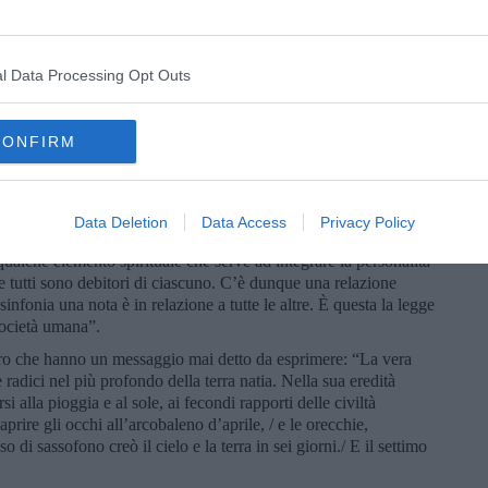
ggi sembra rivestire un alone di ambiguità. Si tende infatti a
on la globalizzazione, intesa come dominio del mercato dei paesi
uente sopraffazione e subordinazione dei più poveri. E ai tempi
l Data Processing Opt Outs
ità non va privata del rispetto delle varie identità e quindi delle
n di Togliatti, il Migliore. Con un significato più esteso è stato
ra mi sembra lo traduca capovolto: diversità nell’unità.
CONFIRM
 resta la stessa. Giovanni XXIII ricorda un po’ Papa Francesco.
 e chiamava al Concilio e oggi sembra sopratutto il grande afflato
he non appare, sempre e tutta quanta, pronta a riconoscerne il
Data Deletion
Data Access
Privacy Policy
lche elemento spirituale che serve ad integrare la personalità
ti e tutti sono debitori di ciascuno. C’è dunque una relazione
sinfonia una nota è in relazione a tutte le altre. È questa la legge
società umana”.
oro che hanno un messaggio mai detto da esprimere: “La vera
e radici nel più profondo della terra natia. Nella sua eredità
si alla pioggia e al sole, ai fecondi rapporti delle civiltà
prire gli occhi all’arcobaleno d’aprile, / e le orecchie,
o di sassofono creò il cielo e la terra in sei giorni./ E il settimo