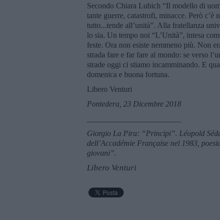
Secondo Chiara Lubich “Il modello di uomo 
tante guerre, catastrofi, minacce. Però c’è 
tutto...tende all’unità”. Alla fratellanza u
lo sia. Un tempo noi “L’Unità”, intesa come
feste. Ora non esiste nemmeno più. Non er
strada fare e far fare al mondo: se verso l’
strade oggi ci stiamo incamminando. E qual
domenica e buona fortuna.
Libero Venturi
Pontedera, 23 Dicembre 2018
________________________
Giorgio La Pira: “Principi”. Léopold Sédar
dell’Accadémie Française nel 1983, poes
giovani”.
Libero Venturi