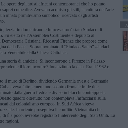
Le opere degli artisti africani contemporanei che ho potuto
aprei come dire. Avevano acquisto gli stili, la cultura dell’arte
 innato primitivismo simbolico, ricercato dagli artisti
to.
A
itto, terziario domenicano e francescano è stato Sindaco di
5. Fu eletto nell’Assemblea Costituente e deputato al
la Democrazia Cristiana. Ricostruì Firenze che propose come
ina della Pace”. Soprannominato il “Sindaco Santo” -sindaci
arato Venerabile dalla Chiesa Cattolica.
una storia di amicizia. Si incontrarono a Firenze in Palazzo
prendente il loro incontro? Innanzitutto la data. Era il 1962 e
to il muro di Berlino, dividendo Germania ovest e Germania
 a Cuba aveva fatto temere uno scontro frontale fra le due
inato dalla guerra fredda e diviso in blocchi contrapposti,
 Questo quadro oltretutto non contemplava l’affacciarsi sulla
rancati dal colonialismo europeo. In Sud Africa vigeva
azziale. In oriente proseguiva il conflitto Vietnamita che
di lì a poco, avrebbe registrato l’intervento degli Stati Uniti. La
re ragioni.