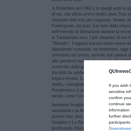
A Pontedera nel 1962 e in quegli anni la q
di me, che allora avevo dodici anni. Non n
chiamare tutti solo per cognome. Strano, ma
Forderponte, mi pare. Era nato dalla relazi
nell’esercito di liberazione durante la seco
la Tammuriata nera. I più simpatici di noi 
“Biondo”. I ragazzi toscani sanno essere mol
dipendente comunale, un netturbino, oggi s
infortunio sul lavoro, travolto dal camion d
alle questioni razziali che ricordo. Nel 1
sconvolto dalla guerra civile, 13 aviatori i
QUInewsGr
trucidati da soldati congolesi. Accanto all’
tragico evento. La Preside della scuola me
studio, consegnatami in una cerimonia all’
If you wish 
Presidenza e ci apostrofava così: “Congoles
sensitive in
mente, come l’eccidio.
confirm you
continue se
Insomma Senghor e La Pira si incontrarono n
information 
mondialità e la fede. E pensate a come camb
poterlo fare, non gettando ponti, promuov
further disc
Senghor e La Pira. Oggi qualcuno, anche i 
participants
predicando chiusure, diffondendo paure e 
Downstream 