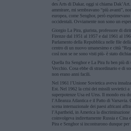
des Arts di Dakar, oggi si chiama Dak’Art. 
ammirare, mi sembravano “più avanti”, non s
europea, come Senghor, però esprimevano un
occidentali. Ovviamente non sono un esper
Giorgio La Pira, giurista, professore di dir
Firenze dal 1951 al 1957 e dal 1961 al 196
Parlamento della Repubblica nelle file del
centro di un nuovo umanesimo e città “Reg
così non se ne sono visti più- è stato dichi
Quella fra Senghor e La Pira fu ben più di 
Vecchio. Cosa ebbe di straordinario e di sor
non erano anni facili.
Nel 1961 l’Unione Sovietica aveva innalza
Est. Nel 1962 la crisi dei missili sovietici
superpotenze Usa ed Urss. Il mondo era dom
l’Alleanza Atlantica e il Patto di Varsavia.
scena internazionale dei paesi africani aff
l’Apartheid, in America la discriminazione r
coinvolgeva indirettamente Russia e Cina e, 
Pira e Senghor si incontrarono dunque per t