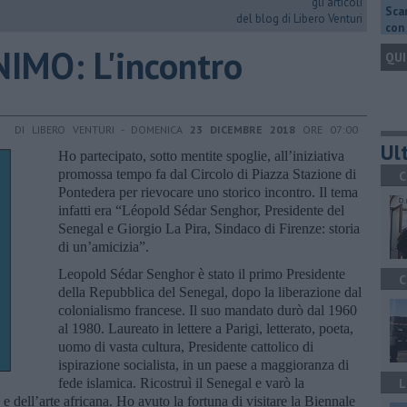
gli articoli
Scar
del blog di Libero Venturi
con 
IMO: L'incontro
QUI
DI LIBERO VENTURI - DOMENICA
23 DICEMBRE 2018
ORE 07:00
Ult
Ho partecipato, sotto mentite spoglie, all’iniziativa
promossa tempo fa dal Circolo di Piazza Stazione di
C
Pontedera per rievocare uno storico incontro. Il tema
infatti era “Léopold Sédar Senghor, Presidente del
Senegal e Giorgio La Pira, Sindaco di Firenze: storia
di un’amicizia”.
Leopold Sédar Senghor è stato il primo Presidente
C
della Repubblica del Senegal, dopo la liberazione dal
colonialismo francese. Il suo mandato durò dal 1960
al 1980. Laureato in lettere a Parigi, letterato, poeta,
uomo di vasta cultura, Presidente cattolico di
ispirazione socialista, in un paese a maggioranza di
fede islamica. Ricostruì il Senegal e varò la
L
e dell’arte africana. Ho avuto la fortuna di visitare la Biennale