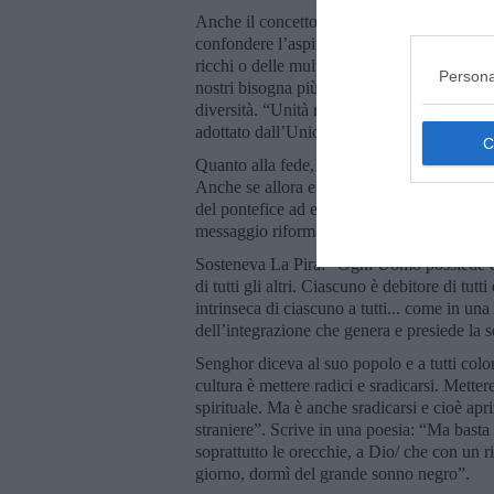
Anche il concetto di mondialità di allora, o
confondere l’aspirazione alla mondialità c
ricchi o delle multinazionali con la conseg
Persona
nostri bisogna più che mai precisare che l’un
diversità. “Unità nella diversità” fu lo sloga
adottato dall’Unione Europea che però per o
Quanto alla fede, essa travalica gli anni e
Anche se allora era la Chiesa che si apriva
del pontefice ad esprimersi in una Chiesa c
messaggio riformatore.
Sosteneva La Pira: “Ogni Uomo possiede qua
di tutti gli altri. Ciascuno è debitore di tut
intrinseca di ciascuno a tutti... come in una 
dell’integrazione che genera e presiede la 
Senghor diceva al suo popolo e a tutti col
cultura è mettere radici e sradicarsi. Metter
spirituale. Ma è anche sradicarsi e cioè aprir
straniere”. Scrive in una poesia: “Ma basta a
soprattutto le orecchie, a Dio/ che con un ris
giorno, dormì del grande sonno negro”.