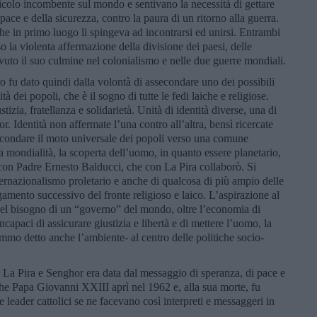
icolo incombente sul mondo e sentivano la necessità di gettare
 pace e della sicurezza, contro la paura di un ritorno alla guerra.
che in primo luogo li spingeva ad incontrarsi ed unirsi. Entrambi
la violenta affermazione della divisione dei paesi, delle
avuto il suo culmine nel colonialismo e nelle due guerre mondiali.
o fu dato quindi dalla volontà di assecondare uno dei possibili
à dei popoli, che è il sogno di tutte le fedi laiche e religiose.
zia, fratellanza e solidarietà. Unità di identità diverse, una di
. Identità non affermate l’una contro all’altra, bensì ricercate
secondare il moto universale dei popoli verso una comune
a mondialità, la scoperta dell’uomo, in quanto essere planetario,
 con Padre Ernesto Balducci, che con La Pira collaborò. Si
ternazionalismo proletario e anche di qualcosa di più ampio delle
amento successivo del fronte religioso e laico. L’aspirazione al
el bisogno di un “governo” del mondo, oltre l’economia di
ncapaci di assicurare giustizia e libertà e di mettere l’uomo, la
emmo detto anche l’ambiente- al centro delle politiche socio-
a La Pira e Senghor era data dal messaggio di speranza, di pace e
 che Papa Giovanni XXIII aprì nel 1962 e, alla sua morte, fu
 leader cattolici se ne facevano così interpreti e messaggeri in