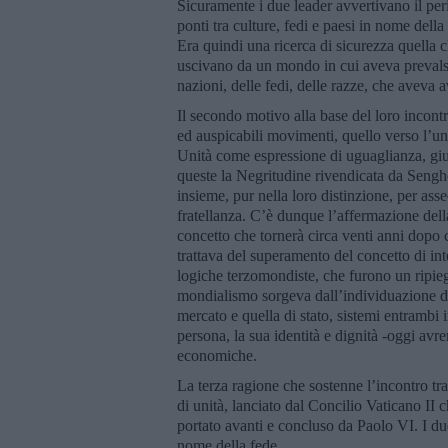
Sicuramente i due leader avvertivano il per
ponti tra culture, fedi e paesi in nome della
Era quindi una ricerca di sicurezza quella 
uscivano da un mondo in cui aveva prevalso 
nazioni, delle fedi, delle razze, che aveva 
Il secondo motivo alla base del loro incontr
ed auspicabili movimenti, quello verso l’unit
Unità come espressione di uguaglianza, giusti
queste la Negritudine rivendicata da Senghor
insieme, pur nella loro distinzione, per as
fratellanza. C’è dunque l’affermazione dell
concetto che tornerà circa venti anni dopo
trattava del superamento del concetto di in
logiche terzomondiste, che furono un ripieg
mondialismo sorgeva dall’individuazione d
mercato e quella di stato, sistemi entrambi i
persona, la sua identità e dignità -oggi avr
economiche.
La terza ragione che sostenne l’incontro tr
di unità, lanciato dal Concilio Vaticano II
portato avanti e concluso da Paolo VI. I due
nome della fede.