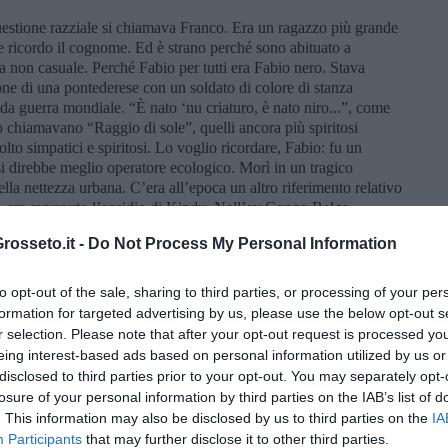
uestione razziale si chiamava Franco. Era un ragazzo più grande
e ricordo il cognome. Ed è strano perché sono abituato a
 non casuale. Perché Fabio per tutti era Fabio nero. Stava
one di una pontederese con un soldato di colore di stanza
nda guerra mondiale. “È nato ‘nu criaturo, è nato niro...”, come
lo chiamavano “Raggio di sole”, quelli ancora più spiritosi
to simpatici e spiritosi. Lo voglio ricordare, Fabio: fu un
i direbbe meglio operatore ecologico. Morì in un tragico
ella nettezza urbana. C’era all’epoca un altro riferimento relativo
961 era avvenuto l’eccidio di Kindu. Nell’ex Congo Belga,
taliani del contingente Onu della 46º aerobrigata di Pisa, furono
osseto.it -
Do Not Process My Personal Information
Aeroporto di Pisa c’è il Sacrario di Kindu che ricorda questo
dia Curtatone, che per merito e bisogno, mi assegnò una borsa di
Albergo Armonia, quando eravamo indisciplinati, usciva dalla
to opt-out of the sale, sharing to third parties, or processing of your per
i! Smettete di fare confusione!” Chissà perché mi è rimasto in
formation for targeted advertising by us, please use the below opt-out s
r selection. Please note that after your opt-out request is processed y
eing interest-based ads based on personal information utilized by us or
el loro tempo per affermare tre cose: la sicurezza, la
disclosed to third parties prior to your opt-out. You may separately opt-
iano il tempo e le cose. Oggi parlare di sicurezza si pensa di
endo incontri e aperture o seminando speranze, come fecero
losure of your personal information by third parties on the IAB’s list of
nostri governanti, pretende di farlo erigendo nuovi muri,
. This information may also be disclosed by us to third parties on the
IA
sbandierando sovranismi e populismi nazionali.
Participants
that may further disclose it to other third parties.