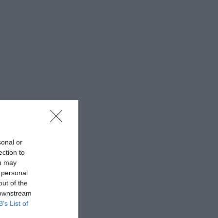
sonal or
ection to
ou may
 personal
out of the
 downstream
B’s List of