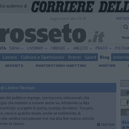
alla audience di
o
Aggiornato alle 18:50
METEO
Vene
ATA
SIENA
LIVORNO
FIRENZE
AREZZO
PRATO
PISTOI
Lavoro
Cultura e Spettacolo
Eventi
Sport
Blog
Intervi
GROSSETO
MONTEROTONDO MARITTIMO
MONTIERI
di Libero Venturi
ato del pubblico impiego, con trascorsi istituzionali, che
lio che mettersi a scrivere anche lui, infoltendo la fitta
dicenti tali- a scapito di quella, sparuta, dei lettori. Toscano,
Q
e, cerca in qualche modo, anche se inutilmente, di
o che sembra non passare mai, ma alla fine manca, nonché
A L
, anche se stesso.
Vedi tutti
di 