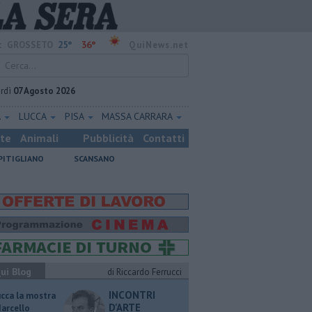
25°
36°
:
GROSSETO
QuiNews.net
rdì
07 Agosto 2026
A
LUCCA
PISA
MASSA CARRARA
ste
Animali
Pubblicità
Contatti
PITIGLIANO
SCANSANO
ui Blog
di Riccardo Ferrucci
INCONTRI
ucca la mostra
D'ARTE
Marcello