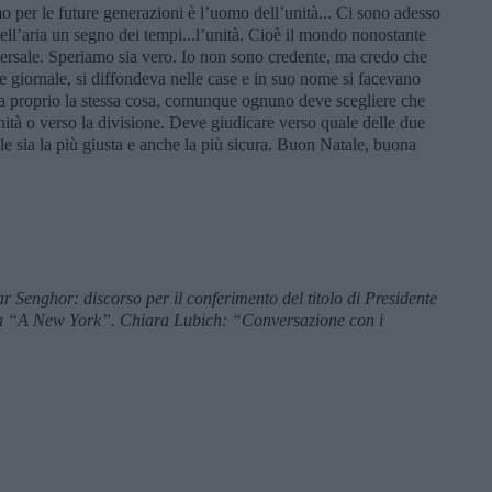
per le future generazioni è l’uomo dell’unità... Ci sono adesso
nell’aria un segno dei tempi...l’unità. Cioè il mondo nonostante
niversale. Speriamo sia vero. Io non sono credente, ma credo che
 giornale, si diffondeva nelle case e in suo nome si facevano
a proprio la stessa cosa, comunque ognuno deve scegliere che
unità o verso la divisione. Deve giudicare verso quale delle due
e sia la più giusta e anche la più sicura. Buon Natale, buona
 Senghor: discorso per il conferimento del titolo di Presidente
ia “A New York”. Chiara Lubich: “Conversazione con i