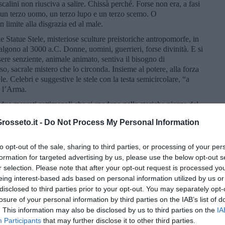
 scalini non riusciva a salire. Chissà perché. Forse non era, a fasi
a un terzo uomo, un terzo lupo e un terzo scemo. O
 limite alla disgrazia ed al male.
le Statue Stele, misteriose sculture preistoriche antropomorfe, in
isalgono al 3000 a.C. Donne, uomini, guerrieri, forse divinità. E si
sere senziente, animale animato, sentiva il bisogno di
ioso, sacrale mistero che lo circonda. Insieme al potere, alla forza
e. Celebri e suggestive le stele con la testa semicircolare, “a
i l’Arma.
, due mercati settimanali che si snodano nelle storiche piazze del
hé un tempo era pavimentata di quel colore. Come Piazza
osseto.it -
Do Not Process My Personal Information
tedera.
etario del mitico Bar Alvaro, quello del
Gelato del Corsaro
e
to opt-out of the sale, sharing to third parties, or processing of your per
za alcolica, che si pronuncia con la prima “e” stretta, ma
formation for targeted advertising by us, please use the below opt-out s
varo ho incontrato un dipendente comunale che ha una Harley-
r selection. Please note that after your opt-out request is processed y
ro a bordo, nonché una catena al collo con scritto: soldi e paura
eing interest-based ads based on personal information utilized by us or
re a Capo Verde. Va da solo, la moglie è andata una volta soltanto
disclosed to third parties prior to your opt-out. You may separately opt-
i sono topi. Gli ho chiesto se a Capo Verde è mai stato in un
elo ha incontrato il Commissario Favati di cui ho letto
losure of your personal information by third parties on the IAB’s list of
l’Arcipelago sono isole sperdute al largo dell’Oceano.
. This information may also be disclosed by us to third parties on the
IA
Participants
that may further disclose it to other third parties.
on il telefono a gettoni, ormai ovunque in disuso dopo l’avvento