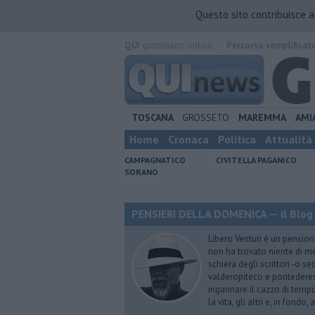
Questo sito contribuisce 
QUI
quotidiano online.
Percorso semplificat
TOSCANA
GROSSETO
MAREMMA
AMI
Home
Cronaca
Politica
Attualità
CAMPAGNATICO
CIVITELLA PAGANICO
SORANO
PENSIERI DELLA DOMENICA — il Blog 
Libero Venturi è un pension
non ha trovato niente di meg
schiera degli scrittori -o se
valderopiteco e pontederes
ingannare il cazzo di temp
la vita, gli altri e, in fondo