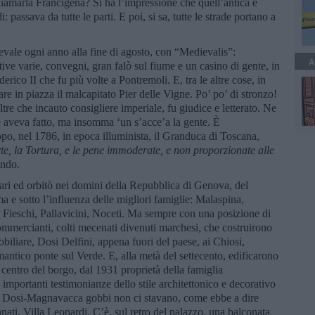
amarla Francigena? Si ha l’impressione che quell’antica e
passava da tutte le parti. E poi, si sa, tutte le strade portano a
ievale ogni anno alla fine di agosto, con “Medievalis”:
A
tive varie, convegni, gran falò sul fiume e un casino di gente, in
erico II che fu più volte a Pontremoli. E, tra le altre cose, in
are in piazza il malcapitato Pier delle Vigne. Po’ po’ di stronzo!
ltre che incauto consigliere imperiale, fu giudice e letterato. Ne
e aveva fatto, ma insomma ‘un s’acce’a la gente. È
opo, nel 1786, in epoca illuminista, il Granduca di Toscana,
te, la Tortura, e le pene immoderate, e non proporzionate alle
ondo.
ari ed orbitò nei domini della Repubblica di Genova, del
 e sotto l’influenza delle migliori famiglie: Malaspina,
, Fieschi, Pallavicini, Noceti. Ma sempre con una posizione di
ommercianti, colti mecenati divenuti marchesi, che costruirono
nobiliare, Dosi Delfini, appena fuori del paese, ai Chiosi,
ntico ponte sul Verde. E, alla metà del settecento, edificarono
l centro del borgo, dal 1931 proprietà della famiglia
mportanti testimonianze dello stile architettonico e decorativo
ori Dosi-Magnavacca gobbi non ci stavano, come ebbe a dire
i, Villa Leopardi. C’è, sul retro del palazzo, una balconata