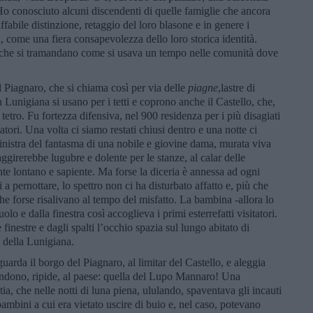
 Ho conosciuto alcuni discendenti di quelle famiglie che ancora
abile distinzione, retaggio del loro blasone e in genere i
, come una fiera consapevolezza dello loro storica identità.
 che si tramandano come si usava un tempo nelle comunità dove
 Piagnaro, che si chiama così per via delle
piagne
,lastre di
In Lunigiana si usano per i tetti e coprono anche il Castello, che,
tetro. Fu fortezza difensiva, nel 900 residenza per i più disagiati
itatori. Una volta ci siamo restati chiusi dentro e una notte ci
nistra del fantasma di una nobile e giovine dama, murata viva
ggirerebbe lugubre e dolente per le stanze, al calar delle
te lontano e sapiente. Ma forse la diceria è annessa ad ogni
i a pernottare, lo spettro non ci ha disturbato affatto e, più che
 che forse risalivano al tempo del misfatto. La bambina -allora lo
lo e dalla finestra così accoglieva i primi esterrefatti visitatori.
 finestre e dagli spalti l’occhio spazia sul lungo abitato di
i della Lunigiana.
uarda il borgo del Piagnaro, al limitar del Castello, e aleggia
cendono, ripide, al paese: quella del Lupo Mannaro! Una
a, che nelle notti di luna piena, ululando, spaventava gli incauti
bambini a cui era vietato uscire di buio e, nel caso, potevano