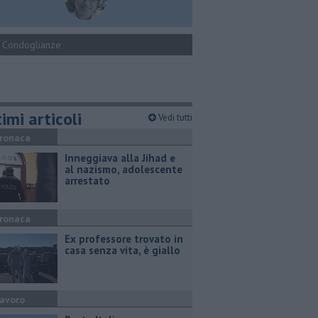
Condoglianze
imi articoli
Vedi tutti
ronaca
Inneggiava alla Jihad e
al nazismo, adolescente
arrestato
ronaca
Ex professore trovato in
casa senza vita, è giallo
avoro