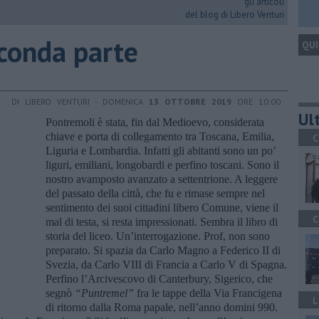
gli articoli
del blog di Libero Venturi
onda parte
QUI
DI LIBERO VENTURI - DOMENICA
13 OTTOBRE 2019
ORE 10:00
Ult
Pontremoli è stata, fin dal Medioevo, considerata
chiave e porta di collegamento tra Toscana, Emilia,
C
Liguria e Lombardia. Infatti gli abitanti sono un po’
liguri, emiliani, longobardi e perfino toscani. Sono il
nostro avamposto avanzato a settentrione. A leggere
del passato della città, che fu e rimase sempre nel
sentimento dei suoi cittadini libero Comune, viene il
C
mal di testa, si resta impressionati. Sembra il libro di
storia del liceo. Un’interrogazione. Prof, non sono
preparato. Si spazia da Carlo Magno a Federico II di
Svezia, da Carlo VIII di Francia a Carlo V di Spagna.
Perfino l’Arcivescovo di Canterbury, Sigerico, che
segnò
“Puntremel”
fra le tappe della Via Francigena
L
di ritorno dalla Roma papale, nell’anno domini 990.