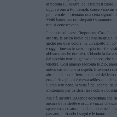
affacciata sul Magra, da lasciarci il cuore.
oggi vivono a Pontremoli: conservano un’aff
pontremolesi ostentano una certa signorilità
Molti hanno ancora simpatici soprannomi,
tutti si conoscevano.
Incombe sul paese l’imponente Castello del
ardesia, la pietra locale di arenaria grigia. 
anche per quel colore, ha un aspetto un po’ 
e oggi, rimesso in sesto, ospita turisti e vis
abbiamo anche dormito, sfidando la fama si
dal vecchio marito, geloso o becco, che si a
tenebre. Così almeno racconta lo Zio, paren
antico castello che si rispetti. Eravamo i sol
altro, abbiamo sofferto per le reti del letto
era- al risveglio si è messa addosso un lenzuo
Siamo stati bene, la vista è da incanto: dalle
Pontremoli per perdersi fra i colli e i bosch
Ma c’è un’altra leggenda accreditata che rig
ancora tra le strette e oscure viuzze che s
spaventosa creatura, metà uomo e metà besti
passanti, turbando i sogni e le fantasie dei 