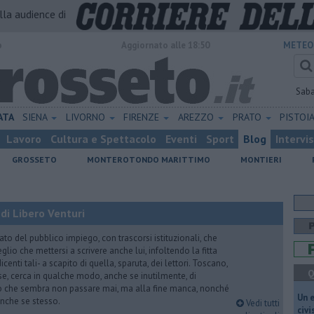
alla audience di
o
Aggiornato alle 18:50
METEO
Sab
ATA
SIENA
LIVORNO
FIRENZE
AREZZO
PRATO
PISTOI
Lavoro
Cultura e Spettacolo
Eventi
Sport
Blog
Intervi
GROSSETO
MONTEROTONDO MARITTIMO
MONTIERI
di Libero Venturi
ato del pubblico impiego, con trascorsi istituzionali, che
lio che mettersi a scrivere anche lui, infoltendo la fitta
dicenti tali- a scapito di quella, sparuta, dei lettori. Toscano,
Q
e, cerca in qualche modo, anche se inutilmente, di
o che sembra non passare mai, ma alla fine manca, nonché
​Un 
, anche se stesso.
Vedi tutti
civ