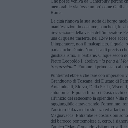
Che poi se veniva da Canterbury perché chi
memorabile via fosse un po’ come Garibaldi: 
Roma.
La città rinnova la sua storia di borgo med
manifestazioni in costume, banchetti, inizia
rievocazione della visita dell’imperatore Fed
una di queste trasferte, nel 1249 fece accec
L’imperatore, non il malcapitato, il quale, o
parla anche Dante. Non si sa di preciso ch
giustizialismo. E barbarie. Cinque secoli d
Pietro Leopoldo I, aboliva
“la pena di Mor
trasgressioni”
. Fummo il primo stato al m
Puntremal ebbe a che fare con imperatori v
Granducato di Toscana, del Ducato di Parma
Antelminelli, Sforza, Della Scala, Visconti
autonomia. E poi ci furono i Dosi, ricchi c
all’inizio del settecento la splendida Villa 
raggiungibile attraversando l’omonimo, roma
l’austero Palazzo di residenza ed affari, ne
Magnavacca. Entrambe le costruzioni sono i
del barocco pontremolese e, certo, i sign
l’amico “Mago” quando visitammo, a Recanat