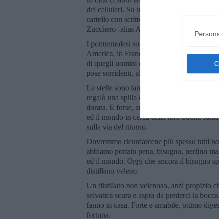
dei cellulari. Su una di queste, dove era a
cartello con scritto: e io dove mi cambio?
Zucchero -alias Adelmo Fornaciari- anche lu
Persona
I pontremolesi sono stati coltivatori, allevato
America, in Francia, in Corsica. Ci sono nei
di quegli uomini e donne. Quanta distanza, 
pose sorridenti, altere e dignitose.
Le stelle sono tante, milioni di milioni, ma
regalò una spilla commemorativa, il Sindaco
dorata. E forse, anche senza saperlo, quegl
ed il mondo in cerca della loro buona stella,
sulla via del ritorno.
Dovremmo ricordarcene più spesso tutti noi, 
abbiamo portato pena, bisogno, perfino malav
ed il mondo. Oggi che ancora il bisogno spi
distillano veleno.
Un distillato non velenoso, anzi propizio ch
selvatica scura e aspra da perderci la bocca
fanno in casa. Forte e amabile, ottimo dig
fortuna.