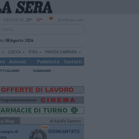
25°
37°
:
GROSSETO
QuiNews.net
ato
08 Agosto 2026
A
LUCCA
PISA
MASSA CARRARA
ste
Animali
Pubblicità
Contatti
PITIGLIANO
SCANSANO
ui Blog
di Adolfo Santoro
DISINCANTATO
esempio di
ismo