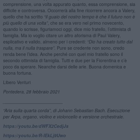
comprensione, una volta appurato quanto, essa comprensione, sia
difficile e controversa. Occorrerà alla fine ricorrere ancora a Valery,
quello che ha scritto
“
il guaio del nostro tempo è che il futuro non è
più quello di una volta”
, che se era vero nel primo novecento,
quando lo scrisse, figuriamoci oggi, dice mio fratello, l’ottimista di
famiglia. Ma io voglio citare un altro aforisma di Paul Valery,
esplicativo e valido, almeno per i credenti:
“
Dio ha creato tutto dal
nulla, ma il nulla traspare”.
Pure se credente non sono, credo
renda bene l’idea. Anche perché con quel mio fratello sono il
secondo ottimista di famiglia. Tutti e due per la Fiorentina e c’è
poco da sperare. Neanche darsi delle arie. Buona domenica e
buona fortuna.
Libero Venturi
Pontedera, 28 febbraio 2021
________________________
“Aria sulla quarta corda”, di Johann Sebastian Bach. Esecuzione
per Arpa, organo, violino e violoncello e versione orchestrale.
https://youtu.be/dWFX2CedjJs
https://youtu.be/R-IEkLj9Uwo