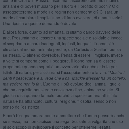
come in Cina o in Russia. Insomma, lasceremo che moltitudini di
anziani e di poveri muoiano per il lucro e il profitto di pochi? O ci
assoggetteremo a modelli e regimi non democratici? Ci sarà un
modo di cambiare il capitalismo, di farlo evolvere, di umanizzarlo?
Una riposta a queste domande è dovuta.
E allora forse, quanto ad umanità, ci stiamo dando davvero delle
arie. Presumiamo di essere una specie sociale e solidale e invece
ci scopriamo ancora inadeguati, ingiusti, ineguali. L’uomo si è
elevato dal mondo animale perché, da Cartesio a Scalfari, pensa
se stesso. O almeno dovrebbe. Pensa di essere il migliore, invece
a volte si comporta come il peggiore. Il leone non sa di essere
prepotente quando sopraffà un avversario più debole: lo fa per
istinto di natura, per assicurarsi l’accoppiamento e la vita. “
Mostra i
denti il pescecane e si vede che li ha, Mackie Messer ha un coltello,
ma vedere non lo fa”.
L’uomo è il più evoluto degli animali, quello
che ha acquisito pensiero e coscienza di sé, anima se volete. Si
giudica e sa quando fa male, perché la specie umana all’istinto
naturale ha affiancato, cultura, religione, filosofia, senso o non
senso dell’esistenza.
E però bisogna amaramente ammettere che l’uomo penserà anche
se stesso, ma non capisce una sega. Scusate la volgarità che uso
al solo scopo di sviluppare il concetto per ottenerne l’esatta