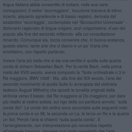
lingua italiana abbia consentito di evitare, nelle sue varie
coniugazioni, il verbo “scurreggiare”, locuzione toscana di etimo
incerto, alquanto sgradevole e di basso registro, derivata dal
sostantivo “scurreggia”, contemplato nel “Borzacchini Universale” -
dizionario ragionato di lingua volgare, anzi volgarissima, d’uso del
popolo alla fine del secondo millennio- alla cui consultazione
rimando. Comunque sia, tocca convenire che, in buona sostanza,
questo siamo: tante arie che ci diamo e un po’ d’aria che
emettiamo, con rispetto parlando.
Invece l’aria più bella che si sia mai sentita è quella sulla quarta
corda di Johann Sebastian Bach. Per la verità Bach, nella prima
metà del XVIII secolo, aveva composto la “Suite orchestrale n.3 in
Re maggiore, BWV 1068”. Ma, alla fine del XIX secolo, l’aria del
secondo movimento di quella Suite fu arrangiata dal violinista
tedesco August Wilhelmj che spostò le tonalità originali della
sinfonia verso il basso, dal Re maggiore al Do maggiore, per dare
più risalto al violino solista, sul rigo della cui partitura annotò:
“
sulla
corda Sol”
. Le corde del violino sono accordate sulle seguenti note:
la prima corda è un Mi, la seconda un La, la terza un Re e la quarta
un Sol. Perciò l’aria si chiamò “sulla quarta corda”. E
l’arrangiamento, con interpretazione più romantica rispetto
all’originale barocco, riscosse così tanta popolarità che l’aria,