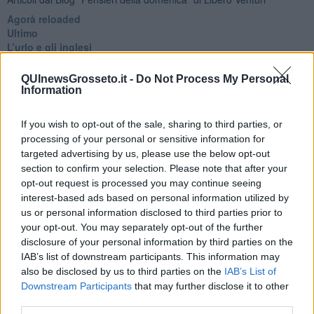
​Agorà reloaded
Ultimo
​L’urlo e gli inglesi
Carrà
Può darsi
QUInewsGrosseto.it -
Do Not Process My Personal
Europei
Information
Acciaio
Il Presidente
If you wish to opt-out of the sale, sharing to third parties, or
​Il Giro
processing of your personal or sensitive information for
Insopportabile
targeted advertising by us, please use the below opt-out
​Mentre
section to confirm your selection. Please note that after your
Luana
opt-out request is processed you may continue seeing
​Ci vuole Fedez
interest-based ads based on personal information utilized by
​Cronaca di un vaccino annunciato
us or personal information disclosed to third parties prior to
​Liberazione
your opt-out. You may separately opt-out of the further
Esternazioni
Vaxzevria
disclosure of your personal information by third parties on the
Nazionali
IAB’s list of downstream participants. This information may
​Ricorrenze e celebrazioni
also be disclosed by us to third parties on the
IAB’s List of
Marte
Downstream Participants
that may further disclose it to other
​Crapa pelada
third parties.
​I soliti noti