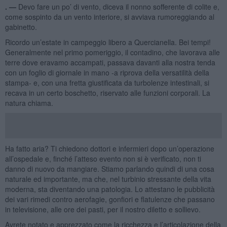
. —
Devo fare un po’ di vento, diceva il nonno sofferente di colite e,
come sospinto da un vento interiore, si avviava rumoreggiando al
gabinetto.
Ricordo un’estate in campeggio libero a Quercianella. Bei tempi!
Generalmente nel primo pomeriggio, il contadino, che lavorava alle
terre dove eravamo accampati, passava davanti alla nostra tenda
con un foglio di giornale in mano -a riprova della versatilità della
stampa- e, con una fretta giustificata da turbolenze intestinali, si
recava in un certo boschetto, riservato alle funzioni corporali. La
natura chiama.
Ha fatto aria? Ti chiedono dottori e infermieri dopo un’operazione
all’ospedale e, finché l’atteso evento non si è verificato, non ti
danno di nuovo da mangiare. Stiamo parlando quindi di una cosa
naturale ed importante, ma che, nel turbinio stressante della vita
moderna, sta diventando una patologia. Lo attestano le pubblicità
dei vari rimedi contro aerofagie, gonfiori e flatulenze che passano
in televisione, alle ore dei pasti, per il nostro diletto e sollievo.
Avrete notato e apprezzato come la ricchezza e l’articolazione della