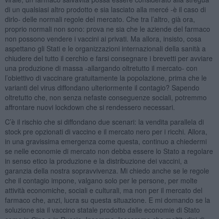
di un qualsiasi altro prodotto e sia lasciato alla mercé -è il caso di
dirlo- delle normali regole del mercato. Che tra l’altro, già ora,
proprio normali non sono: prova ne sia che le aziende del farmaco
non possono vendere i vaccini ai privati. Ma allora, insisto, cosa
aspettano gli Stati e le organizzazioni internazionali della sanità a
chiudere del tutto il cerchio e farsi consegnare i brevetti per avviare
una produzione di massa -allargando oltretutto il mercato- con
l’obiettivo di vaccinare gratuitamente la popolazione, prima che le
varianti del virus diffondano ulteriormente il contagio? Sapendo
oltretutto che, non senza nefaste conseguenze sociali, potremmo
affrontare nuovi lockdown che si rendessero necessari.
C’è il rischio che si diffondano due scenari: la vendita parallela di
stock pre opzionati di vaccino e il mercato nero per i ricchi. Allora,
in una gravissima emergenza come questa, continuo a chiedermi
se nelle economie di mercato non debba essere lo Stato a regolare
in senso etico la produzione e la distribuzione dei vaccini, a
garanzia della nostra sopravvivenza. Mi chiedo anche se le regole
che il contagio impone, valgano solo per le persone, per molte
attività economiche, sociali e culturali, ma non per il mercato del
farmaco che, anzi, lucra su questa situazione. E mi domando se la
soluzione sia il vaccino statale prodotto dalle economie di Stato