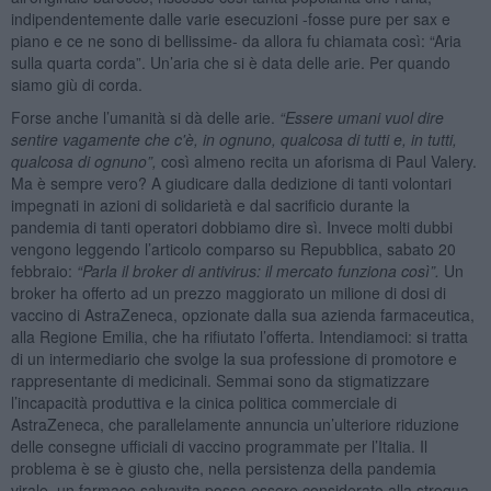
indipendentemente dalle varie esecuzioni -fosse pure per sax e
piano e ce ne sono di bellissime- da allora fu chiamata così: “Aria
sulla quarta corda”. Un’aria che si è data delle arie. Per quando
siamo giù di corda.
Forse anche l’umanità si dà delle arie.
“
Essere umani vuol dire
sentire vagamente che c'è, in ognuno, qualcosa di tutti e, in tutti,
qualcosa di ognuno”,
così almeno recita un aforisma di Paul Valery.
Ma è sempre vero? A giudicare dalla dedizione di tanti volontari
impegnati in azioni di solidarietà e dal sacrificio durante la
pandemia di tanti operatori dobbiamo dire sì. Invece molti dubbi
vengono leggendo l’articolo comparso su Repubblica, sabato 20
febbraio:
“
Parla il broker di antivirus: il mercato funziona così”.
Un
broker ha offerto ad un prezzo maggiorato un milione di dosi di
vaccino di AstraZeneca, opzionate dalla sua azienda farmaceutica,
alla Regione Emilia, che ha rifiutato l’offerta. Intendiamoci: si tratta
di un intermediario che svolge la sua professione di promotore e
rappresentante di medicinali. Semmai sono da stigmatizzare
l’incapacità produttiva e la cinica politica commerciale di
AstraZeneca, che parallelamente annuncia un’ulteriore riduzione
delle consegne ufficiali di vaccino programmate per l’Italia. Il
problema è se è giusto che, nella persistenza della pandemia
virale, un farmaco salvavita possa essere considerato alla stregua