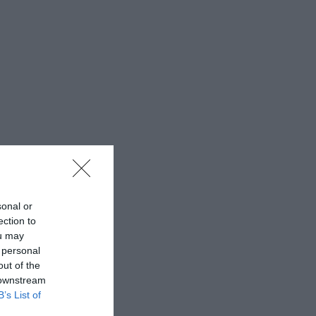
sonal or
ection to
ou may
 personal
out of the
 downstream
B’s List of