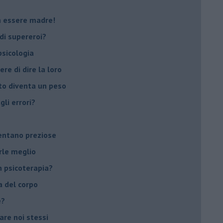
on essere madre!
di supereroi?
 psicologia
ere di dire la loro
to diventa un peso
li errori?
ventano preziose
rle meglio
 psicoterapia?
a del corpo
e?
vare noi stessi