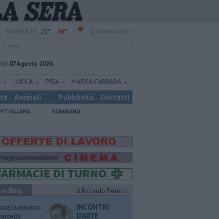
25°
36°
:
GROSSETO
QuiNews.net
rdì
07 Agosto 2026
A
LUCCA
PISA
MASSA CARRARA
ste
Animali
Pubblicità
Contatti
PITIGLIANO
SCANSANO
ui Blog
di Riccardo Ferrucci
INCONTRI
ucca la mostra
D'ARTE
Marcello