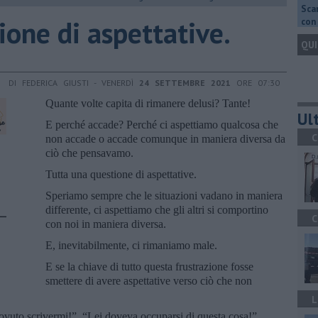
Scar
ione di aspettative.
con 
QUI
DI FEDERICA GIUSTI - VENERDÌ
24 SETTEMBRE 2021
ORE 07:30
Quante volte capita di rimanere delusi? Tante!
Ult
E perché accade? Perché ci aspettiamo qualcosa che
C
non accade o accade comunque in maniera diversa da
ciò che pensavamo.
Tutta una questione di aspettative.
Speriamo sempre che le situazioni vadano in maniera
differente, ci aspettiamo che gli altri si comportino
C
con noi in maniera diversa.
E, inevitabilmente, ci rimaniamo male.
E se la chiave di tutto questa frustrazione fosse
smettere di avere aspettative verso ciò che non
L
vuto scrivermi!”, “Lei doveva occuparsi di questa cosa!”,