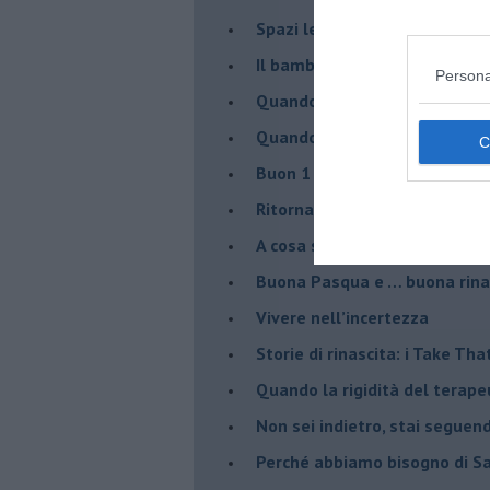
Spazi leggeri per tempi comp
Il bambino, il marshmallow e
Persona
​Quando cambia il nome di u
​Quando il terapeuta torna a 
​Buon 1 Maggio!
Ritornare indietro di vent’ann
​A cosa serve davvero la psic
​Buona Pasqua e … buona rina
​Vivere nell’incertezza
​Storie di rinascita: i Take Tha
​Quando la rigidità del tera
​Non sei indietro, stai seguen
​Perché abbiamo bisogno di 