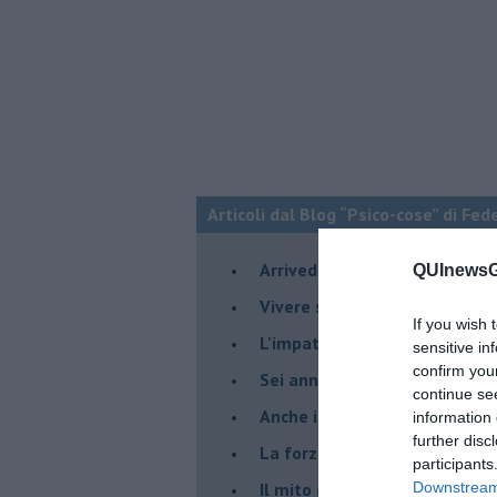
Articoli dal Blog “Psico-cose” di Fed
​Arrivederci a settembre
QUInewsGr
​Vivere secondo la regola del
If you wish 
​L'impatto delle alte tempera
sensitive in
confirm you
Sei anni di Psico-Cose
continue se
​Anche il terapeuta “sente”
information 
further disc
​La forza silenziosa dell'imp
participants
​Il mito della madre leonessa
Downstream 