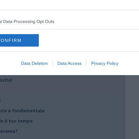
lessi
 il tempo
l Data Processing Opt Outs
na sindrome
casa
CONFIRM
i
Data Deletion
Data Access
Privacy Policy
oterapia
scita!
t
peuta è fondamentale
do il tuo tempo
Sanremo?