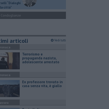
selli “Dialoghi
la città"
Condoglianze
imi articoli
Vedi tutti
ronaca
Terrorismo e
propaganda nazista,
adolescente arrestato
ronaca
Ex professore trovato in
casa senza vita, è giallo
avoro