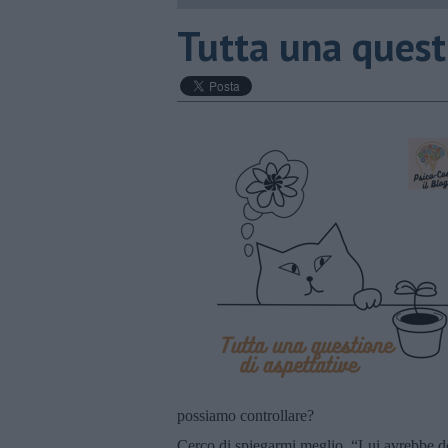
​Tutta una quest
possiamo controllare?
Cerco di spiegarmi meglio. “Lui avrebbe do