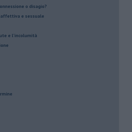
 connessione o disagio?
 affettiva e sessuale
ute e l’incolumità
ione
ermine