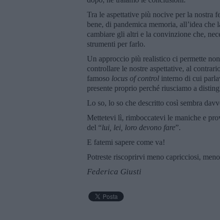
Tra le aspettative più nocive per la nostra fel
bene, di pandemica memoria, all’idea che la
cambiare gli altri e la convinzione che, nece
strumenti per farlo.
Un approccio più realistico ci permette non
controllare le nostre aspettative, al contrari
famoso
locus of control
interno di cui parl
presente proprio perché riusciamo a distingue
Lo so, lo so che descritto così sembra davve
Mettetevi lì, rimboccatevi le maniche e prov
del “
lui, lei, loro devono fare
”.
E fatemi sapere come va!
Potreste riscoprirvi meno capricciosi, meno
Federica Giusti