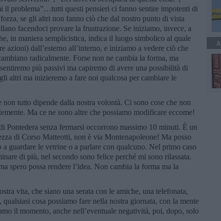
i il problema”…tutti questi pensieri ci fanno sentire impotenti di
 forza, se gli altri non fanno ciò che dal nostro punto di vista
llano facendoci provare la frustrazione. Se iniziamo, invece, a
he, in maniera semplicistica, indica il luogo simbolico al quale
A
re azioni) dall’esterno all’interno, e iniziamo a vedere ciò che
i cambiano radicalmente. Forse non ne cambia la forma, ma
entiremo più passivi ma capiremo di avere una possibilità di
i altri ma inizieremo a fare noi qualcosa per cambiare le
non tutto dipende dalla nostra volontà. Ci sono cose che non
emente. Ma ce ne sono altre che possiamo modificare eccome!
 di Pontedera senza fermarsi occorrono massimo 10 minuti. È un
hezza di Corso Matteotti, non è via Montenapoleone! Ma posso
 a guardare le vetrine o a parlare con qualcuno. Nel primo caso
nare di più, nel secondo sono felice perché mi sono rilassata.
a spero possa rendere l’idea. Non cambia la forma ma la
stra vita, che siano una serata con le amiche, una telefonata,
qualsiasi cosa possiamo fare nella nostra giornata, con la mente
amo il momento, anche nell’eventuale negatività, poi, dopo, solo