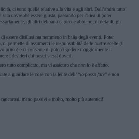
icità, ci sono quelle relative alla vita e agli altri. Dall’andrà tutto
 vita dovrebbe essere giusta, passando per l’idea di poter
ssariamente, gli altri debbano capirci e abbiano, di default, gli
 di essere disillusi ma nemmeno in balia degli eventi. Poter
o, ci permette di assumerci le responsabilità delle nostre scelte (il
avo prima) e ci consente di poterci godere maggiormente il
re i desideri dai nostri stessi doveri.
ro tutto complicato, ma vi assicuro che non lo è affatto.
ate a guardare le cose con la lente dell’ “
io posso fare
” e non
 rancorosi, meno passivi e molto, molto più autentici!