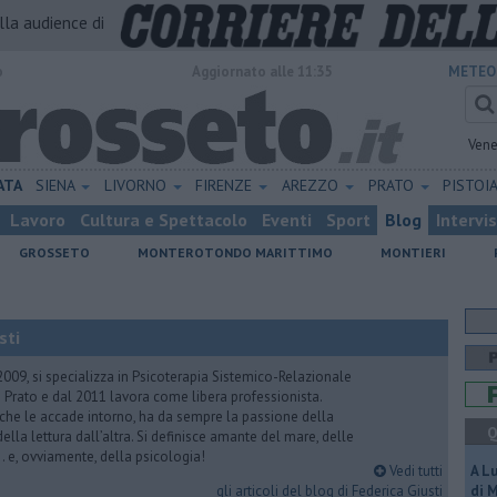
alla audience di
o
Aggiornato alle 11:35
METEO
Vene
ATA
SIENA
LIVORNO
FIRENZE
AREZZO
PRATO
PISTOI
Lavoro
Cultura e Spettacolo
Eventi
Sport
Blog
Intervi
GROSSETO
MONTEROTONDO MARITTIMO
MONTIERI
sti
2009, si specializza in Psicoterapia Sistemico-Relazionale
 Prato e dal 2011 lavora come libera professionista.
 che le accade intorno, ha da sempre la passione della
Q
ella lettura dall’altra. Si definisce amante del mare, delle
 e, ovviamente, della psicologia!
Vedi tutti
A L
gli articoli del blog di Federica Giusti
di 