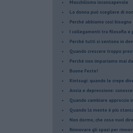
​Maschilismo inconsapevole
​La donna può scegliere di n
​Perché abbiamo così bisogno 
​I collegamenti tra filosofia e
​Perché tutti si sentono in dov
​Quando crescere troppo pres
​Perché non impariamo mai dag
​Buone Feste!
​Kintsugi: quando le crepe di
Ansia e depressione: conosce
Quando cambiare approccio in
​Quando la mente è più stanc
Non dormo, che cosa vuol dir
​Rinnovare gli spazi per rinno