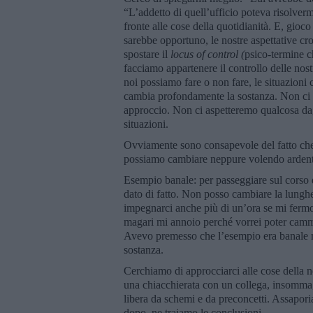
“L’addetto di quell’ufficio poteva risolverm
fronte alle cose della quotidianità. E, gioco
sarebbe opportuno, le nostre aspettative cro
spostare il
locus of control (
psico-termine c
facciamo appartenere il controllo delle nost
noi possiamo fare o non fare, le situazion
cambia profondamente la sostanza. Non ci s
approccio. Non ci aspetteremo qualcosa dagl
situazioni.
Ovviamente sono consapevole del fatto che 
possiamo cambiare neppure volendo ardent
Esempio banale: per passeggiare sul corso
dato di fatto. Non posso cambiare la lung
impegnarci anche più di un’ora se mi fermo
magari mi annoio perché vorrei poter cammi
Avevo premesso che l’esempio era banale m
sostanza.
Cerchiamo di approcciarci alle cose della no
una chiacchierata con un collega, insomma, 
libera da schemi e da preconcetti. Assapori
dopo, ne traiamo le conclusioni.