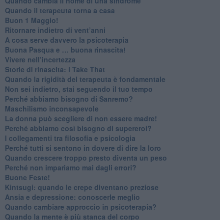
​Quando cambia il nome di una sindrome
​Quando il terapeuta torna a casa
​Buon 1 Maggio!
Ritornare indietro di vent’anni
​A cosa serve davvero la psicoterapia
​Buona Pasqua e … buona rinascita!
​Vivere nell’incertezza
​Storie di rinascita: i Take That
​Quando la rigidità del terapeuta è fondamentale
​Non sei indietro, stai seguendo il tuo tempo
​Perché abbiamo bisogno di Sanremo?
​Maschilismo inconsapevole
​La donna può scegliere di non essere madre!
​Perché abbiamo così bisogno di supereroi?
​I collegamenti tra filosofia e psicologia
​Perché tutti si sentono in dovere di dire la loro
​Quando crescere troppo presto diventa un peso
​Perché non impariamo mai dagli errori?
​Buone Feste!
​Kintsugi: quando le crepe diventano preziose
Ansia e depressione: conoscerle meglio
Quando cambiare approccio in psicoterapia?
​Quando la mente è più stanca del corpo