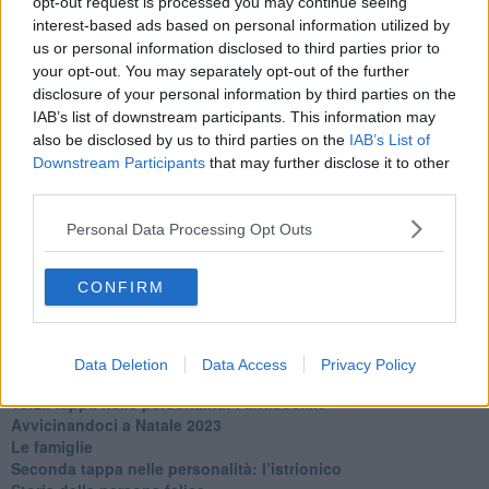
opt-out request is processed you may continue seeing
​L’uomo o l’orso?
interest-based ads based on personal information utilized by
Non hanno un amico a teatro​
us or personal information disclosed to third parties prior to
​Tutta una questione di rispetto
your opt-out. You may separately opt-out of the further
​Cose che ci esauriscono
disclosure of your personal information by third parties on the
​Vespa che passione!
​Lasciate ai vostri figli il diritto di piangere
IAB’s list of downstream participants. This information may
​Parole d’amore regalate al vento
also be disclosed by us to third parties on the
IAB’s List of
​Essere genitori di un adolescente
Downstream Participants
that may further disclose it to other
​Saper pazientare
third parties.
​Giornata del Fiocchetto Lilla
​Venerdì emozionalmente sostenibile
Personal Data Processing Opt Outs
Ma ti ascolti?
Contornati di persone che…
CONFIRM
Non dare niente per scontato
Che cos’è la dipendenza affettiva?
Quarta tappa nelle personalità: il narcisista
​Nuovi arrivi!
Data Deletion
Data Access
Privacy Policy
​Iniziamo l’anno con il piede giusto
​Terza tappa nelle personalità: l’antisociale
​Avvicinandoci a Natale 2023
Le famiglie
Seconda tappa nelle personalità: l’istrionico