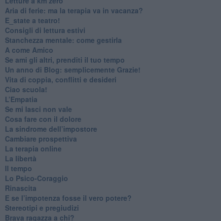
​Letture a km zero
​Aria di ferie: ma la terapia va in vacanza?
​E_state a teatro!
​Consigli di lettura estivi
​Stanchezza mentale: come gestirla
​A come Amico
​Se ami gli altri, prenditi il tuo tempo
​Un anno di Blog: semplicemente Grazie!
​Vita di coppia, conflitti e desideri
​Ciao scuola!
​L’Empatia
​Se mi lasci non vale
Cosa fare con il dolore
​La sindrome dell’impostore
​Cambiare prospettiva
La terapia online
La libertà
​Il tempo
​Lo Psico-Coraggio
Rinascita
​E se l’impotenza fosse il vero potere?
Stereotipi e pregiudizi
​Brava ragazza a chi?