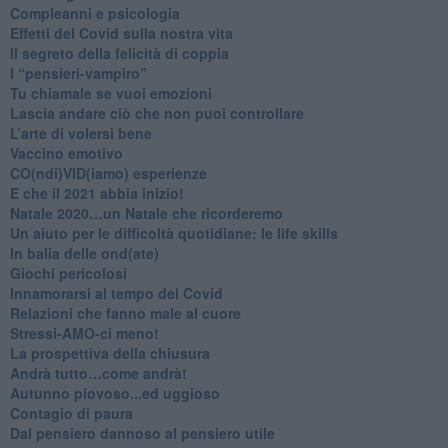
​Compleanni e psicologia
Effetti del Covid sulla nostra vita
Il segreto della felicità di coppia
​I “pensieri-vampiro”
​Tu chiamale se vuoi emozioni
​Lascia andare ciò che non puoi controllare
L’arte di volersi bene
​Vaccino emotivo
CO(ndi)VID(iamo) esperienze
​E che il 2021 abbia inizio!
​Natale 2020…un Natale che ricorderemo
Un aiuto per le difficoltà quotidiane: le life skills
​In balia delle ond(ate)
Giochi pericolosi
Innamorarsi al tempo del Covid
​Relazioni che fanno male al cuore
​Stressi-AMO-ci meno!
​La prospettiva della chiusura
​Andrà tutto…come andrà!
Autunno piovoso...ed uggioso
​Contagio di paura
​Dal pensiero dannoso al pensiero utile