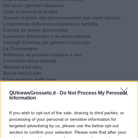
​Chi sono i genitori elicottero
Come è davvero la terapia
Quando il diritto alla disconnessione non viene accolto
​L’importanza della comunicazione in famiglia
​Il diritto ad essere disconnessi
​Il pensiero dicotomico e la salute mentale
​Consigli di lettura per genitori e non solo
​La Clownterapia
​Differenze tra persone frustrate e non
L’invisibile fatica mentale
Vacanze a km zero
​Buone Vacan(si)e!
​Il lato positivo delle cose
​Storie antiche di tempi moderni
​Quello che alle mamme non dicono
QUInewsGrosseto.it -
Do Not Process My Personal
Adultescenza
Information
Homo imbecillis
​4 anni di Blog
If you wish to opt-out of the sale, sharing to third parties, or
Quando il silenzio è aggressivo
processing of your personal or sensitive information for
​Il passato, questo conosciuto!
targeted advertising by us, please use the below opt-out
​Clima ballerino e sbalzi d’umore
section to confirm your selection. Please note that after your
La maternità