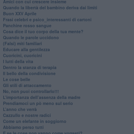
​Amici con cui crescere insieme
​Quando la libertà del bambino deriva dai limiti
Buon XXV Aprile
​Frasi celebri e psico_interessanti di cartoni
​Panchine rosso sangue
​Cosa dice il tuo corpo della tua mente?
​Quando le parole uccidono
​(Falsi) miti familiari
​Educare alla gentilezza
​Cuoricini, cuoricini
I lutti della vita
​Dentro la stanza di terapia
​Il bello della condivisione
Le cose belle
​Gli stili di attaccamento
No, non puoi controllarlo!!!
​L’importanza dell’assenza della madre
​Prendiamoci un pò meno sul serio
​L’anno che verrà
​Cazzullo e nostre radici
​Come un elefante in soggiorno
​Abbiamo perso tutti
E se le cose non vanno come vorresti?