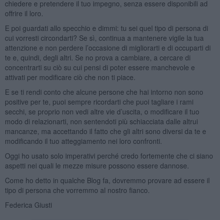
chiedere e pretendere il tuo impegno, senza essere disponibili ad
offrire il loro.
E poi guardati allo specchio e dimmi: tu sei quel tipo di persona di
cui vorresti circondarti? Se sì, continua a mantenere vigile la tua
attenzione e non perdere l’occasione di migliorarti e di occuparti di
te e, quindi, degli altri. Se no prova a cambiare, a cercare di
concentrarti su ciò su cui pensi di poter essere manchevole e
attivati per modificare ciò che non ti piace.
E se ti rendi conto che alcune persone che hai intorno non sono
positive per te, puoi sempre ricordarti che puoi tagliare i rami
secchi, se proprio non vedi altre vie d’uscita, o modificare il tuo
modo di relazionarti, non sentendoti più schiacciata dalle altrui
mancanze, ma accettando il fatto che gli altri sono diversi da te e
modificando il tuo atteggiamento nei loro confronti.
Oggi ho usato solo imperativi perché credo fortemente che ci siano
aspetti nei quali le mezze misure possono essere dannose.
Come ho detto in qualche Blog fa, dovremmo provare ad essere il
tipo di persona che vorremmo al nostro fianco.
Federica Giusti