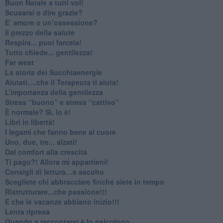
​Buon Natale a tutti voi!
​Scusarsi o dire grazie?
​E’ amore o un’ossessione?
​Il prezzo della salute
​Respira... puoi farcela!
​Tutto chiede... gentilezza!
​Far west
​La storia dei Succhiaenergie
​Aiutati….che il Terapeuta ti aiuta!
​L’importanza della gentilezza
​Stress “buono” e stress “cattivo”
​È normale? Sì, lo è!
​Libri in libertà!
​I legami che fanno bene al cuore
Uno, due, tre... alzati!​
​Dal comfort alla crescita
​Ti pago?! Allora mi appartieni!​
​Consigli di lettura…e ascolto
​Scegliete chi abbracciare finché siete in tempo
​Ristrutturare...che passione!!!
​E che le vacanze abbiano inizio!!!
​Lenta ripresa
​Quando a raccontarsi è lo psicologo