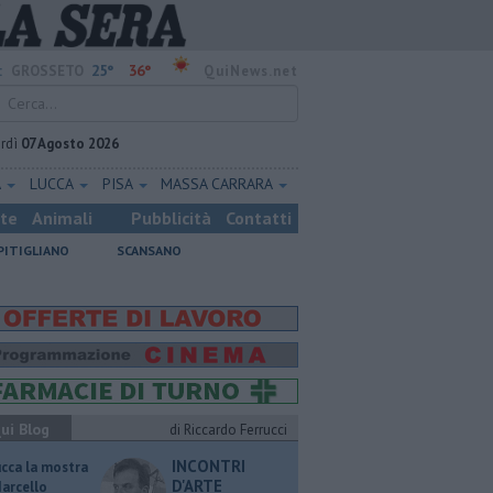
25°
36°
:
GROSSETO
QuiNews.net
rdì
07 Agosto 2026
A
LUCCA
PISA
MASSA CARRARA
ste
Animali
Pubblicità
Contatti
PITIGLIANO
SCANSANO
ui Blog
di Riccardo Ferrucci
INCONTRI
ucca la mostra
D'ARTE
Marcello