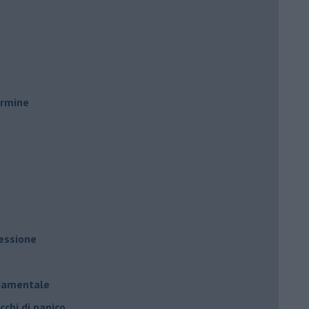
ermine
ressione
à
ndamentale
cchi di panico