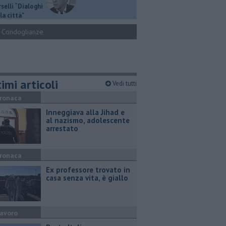
selli “Dialoghi
la città"
Condoglianze
imi articoli
Vedi tutti
ronaca
Inneggiava alla Jihad e
al nazismo, adolescente
arrestato
ronaca
Ex professore trovato in
casa senza vita, è giallo
avoro