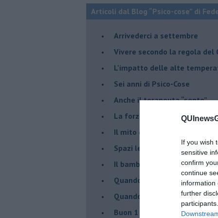
Articoli dal Blog “Psico-cose” di Fed
​Arrivederci a settembre
​Vivere secondo la regola del
​L'impatto delle alte tempera
Sei anni di Psico-Cose
​Anche il terapeuta “sente”
​La forza silenziosa dell'imp
QUInewsGr
​Il mito della madre leonessa
If you wish 
Spazi leggeri per tempi comp
sensitive in
confirm you
Il bambino, il marshmallow e
continue se
​Quando cambia il nome di u
information 
further disc
​Quando il terapeuta torna a 
participants
​Buon 1 Maggio!
Downstream 