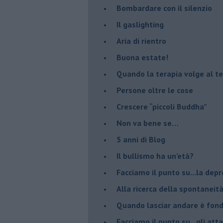
​Bombardare con il silenzio
Il gaslighting
Aria di rientro
Buona estate!
​Quando la terapia volge al t
​Persone oltre le cose
​Crescere “piccoli Buddha”
Non va bene se…
​5 anni di Blog
​Il bullismo ha un’età?
Facciamo il punto su...la dep
​Alla ricerca della spontaneit
​Quando lasciar andare è fo
Facciamo il punto su...gli atta