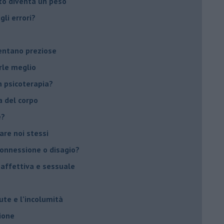
to diventa un peso
li errori?
ventano preziose
rle meglio
 psicoterapia?
a del corpo
e?
vare noi stessi
 connessione o disagio?
 affettiva e sessuale
ute e l’incolumità
ione