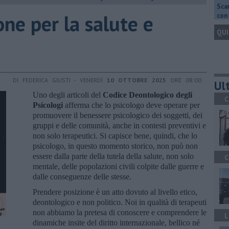
Scar
ne per la salute e
con 
QUI
DI FEDERICA GIUSTI - VENERDÌ
10 OTTOBRE 2025
ORE 08:00
Ult
Uno degli articoli del
Codice Deontologico degli
C
Psicologi
afferma che lo psicologo deve operare per
promuovere il benessere psicologico dei soggetti, dei
gruppi e delle comunità, anche in contesti preventivi e
non solo terapeutici. Si capisce bene, quindi, che lo
psicologo, in questo momento storico, non può non
essere dalla parte della tutela della salute, non solo
C
mentale, delle popolazioni civili colpite dalle guerre e
dalle conseguenze delle stesse.
Prendere posizione è un atto dovuto al livello etico,
deontologico e non politico. Noi in qualità di terapeuti
non abbiamo la pretesa di conoscere e comprendere le
L
dinamiche insite del diritto internazionale, bellico né