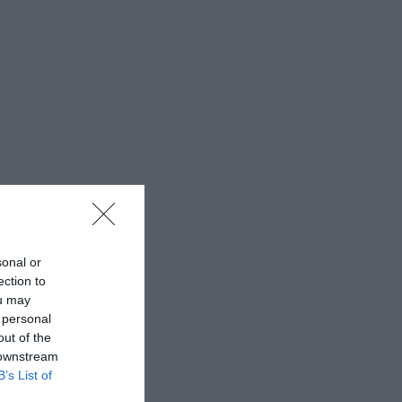
sonal or
ection to
ou may
 personal
out of the
 downstream
B’s List of