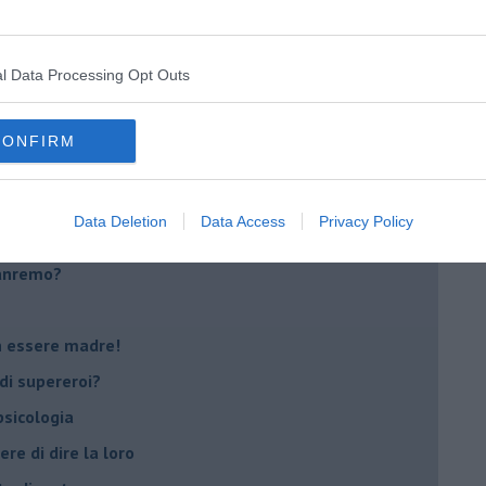
i
oterapia
l Data Processing Opt Outs
scita!
CONFIRM
t
peuta è fondamentale
Data Deletion
Data Access
Privacy Policy
do il tuo tempo
Sanremo?
on essere madre!
di supereroi?
 psicologia
ere di dire la loro