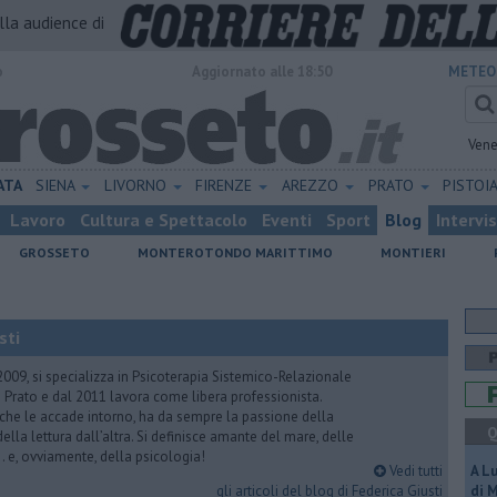
alla audience di
o
Aggiornato alle 18:50
METEO
Vene
ATA
SIENA
LIVORNO
FIRENZE
AREZZO
PRATO
PISTOI
Lavoro
Cultura e Spettacolo
Eventi
Sport
Blog
Intervi
GROSSETO
MONTEROTONDO MARITTIMO
MONTIERI
sti
2009, si specializza in Psicoterapia Sistemico-Relazionale
 Prato e dal 2011 lavora come libera professionista.
 che le accade intorno, ha da sempre la passione della
Q
ella lettura dall’altra. Si definisce amante del mare, delle
 e, ovviamente, della psicologia!
Vedi tutti
A L
gli articoli del blog di Federica Giusti
di 