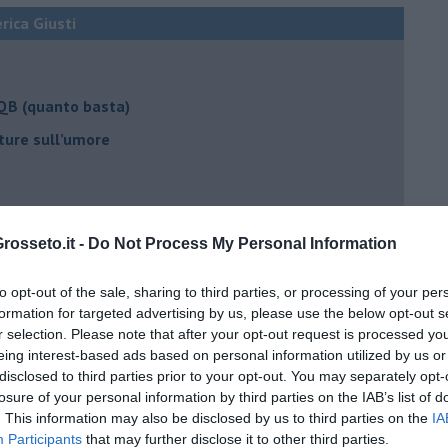
erica Giusti
 QB (quanto basta)
ture sull’umore
egno
osseto.it -
Do Not Process My Personal Information
to opt-out of the sale, sharing to third parties, or processing of your per
lessi
formation for targeted advertising by us, please use the below opt-out s
r selection. Please note that after your opt-out request is processed y
 il tempo
eing interest-based ads based on personal information utilized by us or
na sindrome
disclosed to third parties prior to your opt-out. You may separately opt-
losure of your personal information by third parties on the IAB’s list of
casa
. This information may also be disclosed by us to third parties on the
IA
Participants
that may further disclose it to other third parties.