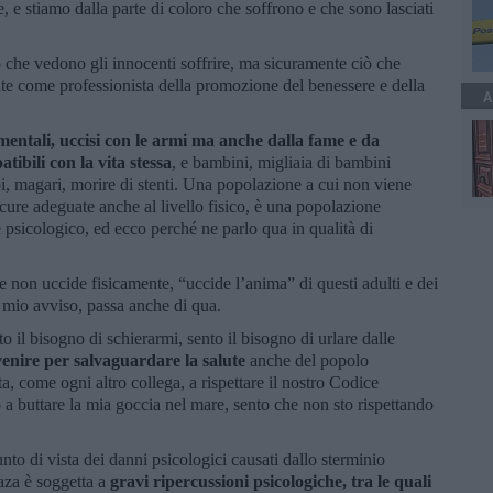
e stiamo dalla parte di coloro che soffrono e che sono lasciati
 che vedono gli innocenti soffrire, ma sicuramente ciò che
te come professionista della promozione del benessere e della
A
damentali, uccisi con le armi ma anche dalla fame e da
tibili con la vita stessa
, e bambini, migliaia di bambini
poi, magari, morire di stenti. Una popolazione a cui non viene
 cure adeguate anche al livello fisico, è una popolazione
 psicologico, ed ecco perché ne parlo qua in qualità di
se non uccide fisicamente, “uccide l’anima” di questi adulti e dei
a mio avviso, passa anche di qua.
o il bisogno di schierarmi, sento il bisogno di urlare dalle
venire per salvaguardare la salute
anche del popolo
 come ogni altro collega, a rispettare il nostro Codice
a buttare la mia goccia nel mare, sento che non sto rispettando
unto di vista dei danni psicologici causati dallo sterminio
aza è soggetta a
gravi ripercussioni psicologiche, tra le quali