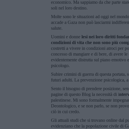
economico. Ma sappiamo da che parte stare, 
soli nel loro destino.
Molte sono le situazioni ad oggi nel mondo
accade a Gaza non può lasciarmi indifferen
salute.
Uomini e donne
lesi nei loro diritti fon
condizioni di vita che non sono più compa
costretti a vivere in condizioni atroci per 
concesso di mangiare e di bere, di avere le
evidentemente distrutta sul piano emotivo e
psicologo.
Subire crimini di guerra di questa portata, 
futuri adulti. La prevenzione psicologica, 
Sento il bisogno di prendere posizione, sent
pagine di questo Blog la necessità di i
nter
palestinese. Mi sono formalmente impegnata,
Deontologico, e se non parlo, se non provo 
ciò in cui credo.
Gli attuali studi che si trovano online dal p
evidenziano che la popolazione civile di G