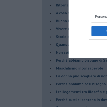
Ritornare indietro di vent’ann
​A cosa serve davvero la psic
Persona
​Buona Pasqua e … buona rina
​Vivere nell’incertezza
​Storie di rinascita: i Take Tha
​Quando la rigidità del tera
​Non sei indietro, stai seguen
​Perché abbiamo bisogno di 
​Maschilismo inconsapevole
​La donna può scegliere di n
​Perché abbiamo così bisogno 
​I collegamenti tra filosofia e
​Perché tutti si sentono in dov