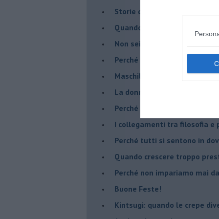
​Storie di rinascita: i Take Tha
​Quando la rigidità del tera
Persona
​Non sei indietro, stai seguen
​Perché abbiamo bisogno di 
​Maschilismo inconsapevole
​La donna può scegliere di n
​Perché abbiamo così bisogno 
​I collegamenti tra filosofia e
​Perché tutti si sentono in dov
​Quando crescere troppo pres
​Perché non impariamo mai dag
​Buone Feste!
​Kintsugi: quando le crepe di