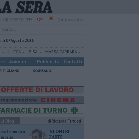
25°
37°
:
GROSSETO
QuiNews.net
rdì
07 Agosto 2026
A
LUCCA
PISA
MASSA CARRARA
ste
Animali
Pubblicità
Contatti
PITIGLIANO
SCANSANO
ui Blog
di Riccardo Ferrucci
INCONTRI
ucca la mostra
D'ARTE
Marcello