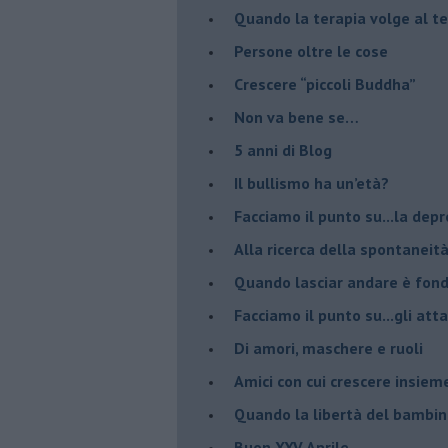
​Quando la terapia volge al t
​Persone oltre le cose
​Crescere “piccoli Buddha”
Non va bene se…
​5 anni di Blog
​Il bullismo ha un’età?
Facciamo il punto su...la dep
​Alla ricerca della spontaneit
​Quando lasciar andare è fo
Facciamo il punto su...gli atta
Di amori, maschere e ruoli
​Amici con cui crescere insiem
​Quando la libertà del bambino
Buon XXV Aprile