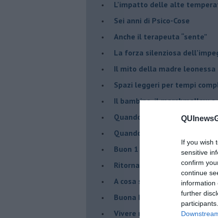
​L'impatto delle alte tempera
Sei anni di Psico-Cose
​Anche il terapeuta “sente”
​La forza silenziosa dell'imp
​Il mito della madre leonessa
Spazi leggeri per tempi comp
Il bambino, il marshmallow e
​Quando cambia il nome di u
QUInewsGr
​Quando il terapeuta torna a 
If you wish 
​Buon 1 Maggio!
sensitive in
confirm you
Ritornare indietro di vent’ann
continue se
​A cosa serve davvero la psic
information 
further disc
​Buona Pasqua e … buona rina
participants
​Vivere nell’incertezza
Downstream 