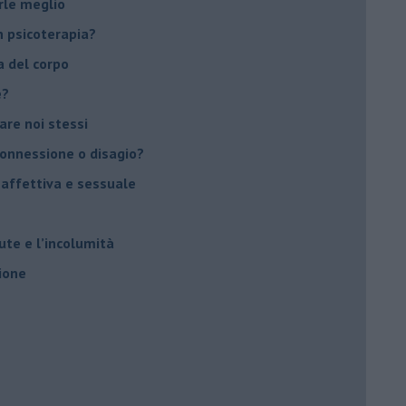
rle meglio
 psicoterapia?
a del corpo
e?
vare noi stessi
 connessione o disagio?
 affettiva e sessuale
ute e l’incolumità
ione