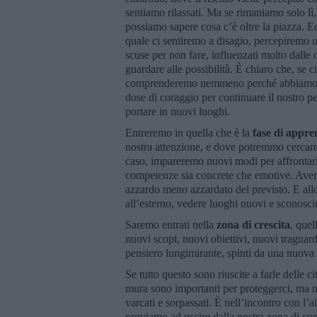
sentiamo rilassati. Ma se rimaniamo solo lì
possiamo sapere cosa c’è oltre la piazza. E
quale ci sentiremo a disagio, percepiremo un
scuse per non fare, influenzati molto dalle 
guardare alle possibilità. È chiaro che, se
comprenderemo nemmeno perché abbiamo dec
dose di coraggio per continuare il nostro pe
portare in nuovi luoghi.
Entreremo in quella che è la
fase di appr
nostra attenzione, e dove potremmo cercare d
caso, impareremo nuovi modi per affrontarl
competenze sia concrete che emotive. Aver l
azzardo meno azzardato del previsto. E allo
all’esterno, vedere luoghi nuovi e sconosciu
Saremo entrati nella
zona di crescita
, quel
nuovi scopi, nuovi obiettivi, nuovi traguar
pensiero lungimirante, spinti da una nuova
Se tutto questo sono riuscite a farle delle c
mura sono importanti per proteggerci, ma n
varcati e sorpassati. È nell’incontro con l’
proviamo ad uscire dalla nostra zona di com