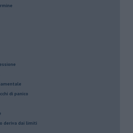
ermine
ressione
à
ndamentale
cchi di panico
e
 deriva dai limiti