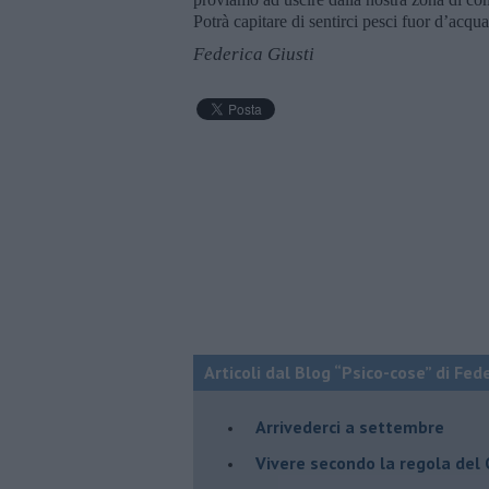
Potrà capitare di sentirci pesci fuor d’ac
Federica Giusti
Articoli dal Blog “Psico-cose” di Fed
​Arrivederci a settembre
​Vivere secondo la regola del