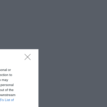
sonal or
ection to
ou may
 personal
out of the
 downstream
B’s List of