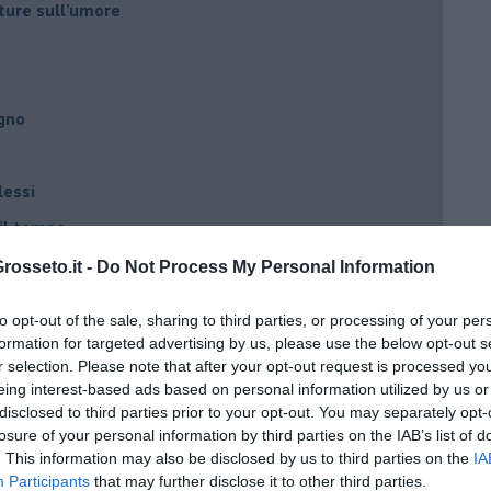
ture sull’umore
egno
lessi
 il tempo
na sindrome
osseto.it -
Do Not Process My Personal Information
casa
to opt-out of the sale, sharing to third parties, or processing of your per
formation for targeted advertising by us, please use the below opt-out s
r selection. Please note that after your opt-out request is processed y
i
eing interest-based ads based on personal information utilized by us or
oterapia
disclosed to third parties prior to your opt-out. You may separately opt-
losure of your personal information by third parties on the IAB’s list of
scita!
. This information may also be disclosed by us to third parties on the
IA
Participants
that may further disclose it to other third parties.