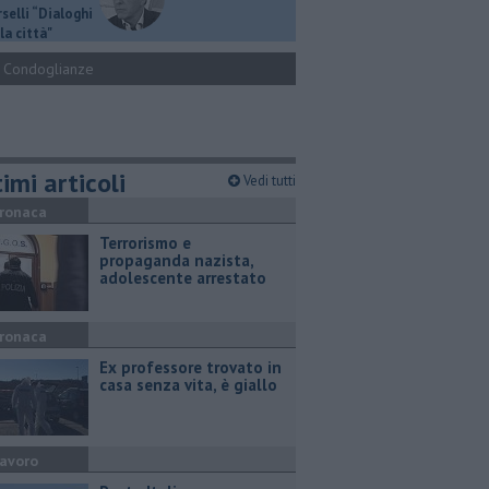
selli “Dialoghi
la città"
Condoglianze
imi articoli
Vedi tutti
ronaca
Terrorismo e
propaganda nazista,
adolescente arrestato
ronaca
Ex professore trovato in
casa senza vita, è giallo
avoro