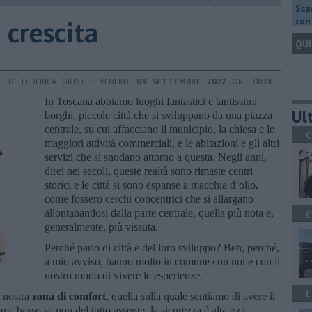
Scar
 crescita
con 
QUI
DI FEDERICA GIUSTI - VENERDÌ
09 SETTEMBRE 2022
ORE 08:00
In Toscana abbiamo luoghi fantastici e tantissimi
Ult
borghi, piccole città che si sviluppano da una piazza
centrale, su cui affacciano il municipio, la chiesa e le
C
maggiori attività commerciali, e le abitazioni e gli altri
servizi che si snodano attorno a questa. Negli anni,
direi nei secoli, queste realtà sono rimaste centri
storici e le città si sono espanse a macchia d’olio,
come fossero cerchi concentrici che si allargano
allontanandosi dalla parte centrale, quella più nota e,
C
generalmente, più vissuta.
Perché parlo di città e del loro sviluppo? Beh, perché,
a mio avviso, hanno molto in comune con noi e con il
nostro modo di vivere le esperienze.
L
a nostra
zona di comfort
, quella sulla quale sentiamo di avere il
me basso se non del tutto assente, la sicurezza è alta e ci