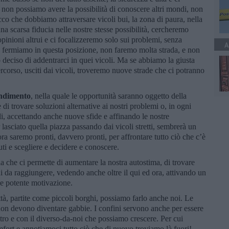
, non possiamo avere la possibilità di conoscere altri mondi, non
cco che dobbiamo attraversare vicoli bui, la zona di paura, nella
a scarsa fiducia nelle nostre stesse possibilità, cercheremo
opinioni altrui e ci focalizzeremo solo sui problemi, senza
A
 ci fermiamo in questa posizione, non faremo molta strada, e non
iso di addentrarci in quei vicoli. Ma se abbiamo la giusta
rcorso, usciti dai vicoli, troveremo nuove strade che ci potranno
endimento
, nella quale le opportunità saranno oggetto della
i trovare soluzioni alternative ai nostri problemi o, in ogni
i, accettando anche nuove sfide e affinando le nostre
asciato quella piazza passando dai vicoli stretti, sembrerà un
ra saremo pronti, davvero pronti, per affrontare tutto ciò che c’è
ti e scegliere e decidere e conoscere.
la che ci permette di aumentare la nostra autostima, di trovare
di da raggiungere, vedendo anche oltre il qui ed ora, attivando un
 e potente motivazione.
ittà, partite come piccoli borghi, possiamo farlo anche noi. Le
on devono diventare gabbie. I confini servono anche per essere
altro e con il diverso-da-noi che possiamo crescere. Per cui
fort e annotiamoci tutto ciò che di nuovo troviamo là fuori!