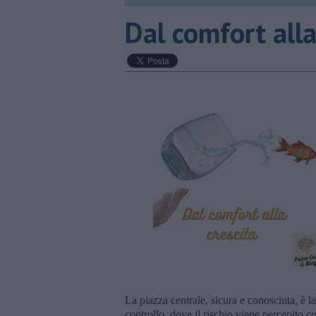
​Dal comfort alla
La piazza centrale, sicura e conosciuta, è l
controllo, dove il rischio viene percepito co