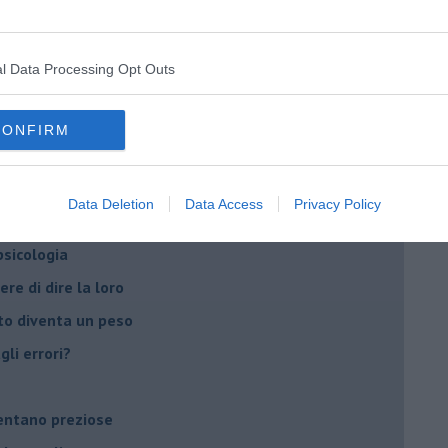
t
peuta è fondamentale
l Data Processing Opt Outs
do il tuo tempo
Sanremo?
CONFIRM
on essere madre!
Data Deletion
Data Access
Privacy Policy
di supereroi?
 psicologia
ere di dire la loro
to diventa un peso
li errori?
ventano preziose