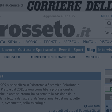
alla audience di
o
Aggiornato alle 11:35
METEO
Vene
ATA
SIENA
LIVORNO
FIRENZE
AREZZO
PRATO
PISTOI
Lavoro
Cultura e Spettacolo
Eventi
Sport
Blog
Intervi
GROSSETO
MONTEROTONDO MARITTIMO
MONTIERI
sti
2009, si specializza in Psicoterapia Sistemico-Relazionale
 Prato e dal 2011 lavora come libera professionista.
 che le accade intorno, ha da sempre la passione della
Q
ella lettura dall’altra. Si definisce amante del mare, delle
 e, ovviamente, della psicologia!
Vedi tutti
A L
gli articoli del blog di Federica Giusti
di 