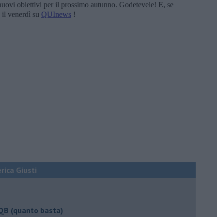
uovi obiettivi per il prossimo autunno. Godetevele! E, se
il venerdì su
QUInews
!
erica Giusti
 QB (quanto basta)