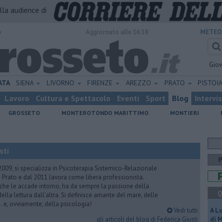
alla audience di
o
Aggiornato alle 16:18
METEO
Gio
ATA
SIENA
LIVORNO
FIRENZE
AREZZO
PRATO
PISTOI
Lavoro
Cultura e Spettacolo
Eventi
Sport
Blog
Intervi
GROSSETO
MONTEROTONDO MARITTIMO
MONTIERI
sti
2009, si specializza in Psicoterapia Sistemico-Relazionale
 Prato e dal 2011 lavora come libera professionista.
 che le accade intorno, ha da sempre la passione della
Q
ella lettura dall’altra. Si definisce amante del mare, delle
 e, ovviamente, della psicologia!
Vedi tutti
A L
gli articoli del blog di Federica Giusti
di 