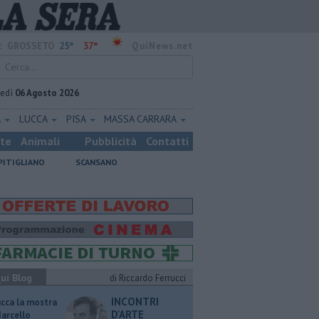
25°
37°
:
GROSSETO
QuiNews.net
vedì
06 Agosto 2026
A
LUCCA
PISA
MASSA CARRARA
ste
Animali
Pubblicità
Contatti
PITIGLIANO
SCANSANO
ui Blog
di Riccardo Ferrucci
INCONTRI
ucca la mostra
D'ARTE
Marcello