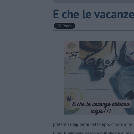
​E che le vacanze
preferito ritagliarmi del tempo, curare altr
Oggi finalmente riesco a pubblicare e inizi