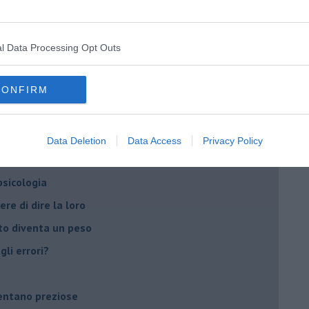
t
peuta è fondamentale
l Data Processing Opt Outs
do il tuo tempo
Sanremo?
CONFIRM
on essere madre!
Data Deletion
Data Access
Privacy Policy
di supereroi?
 psicologia
ere di dire la loro
to diventa un peso
li errori?
ventano preziose