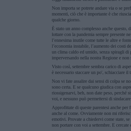
Non importa se potrete andare via o se pref
momenti, ciò che è importante è che riuscia
qualche giorno.
È stato un anno complesso anche questo, da 
lottare con la pandemia sempre presente nel
l’ennesima inutile come tutte le altre e fo
l’economia instabile, l’aumento dei costi de
un clima caldo ed umido, senza spiragli di p
imperversando nella nostra Regione e non 
Visto così, settembre sembra carico di aspett
è necessario staccare un po', schiacciare il
Non vi fate assalire dai sensi di colpa se n
sono certa. E se qualcuno giudica con asprez
riossigenarvi, beh, non date peso, perché s
voi, e nessuno può permettersi di sindacare 
Approfittate di queste parentesi anche per f
anche al come. Ovviamente non mi riferisco s
emotivi. Provate a chiedervi come state, se s
non portare con voi a settembre. E cercate d