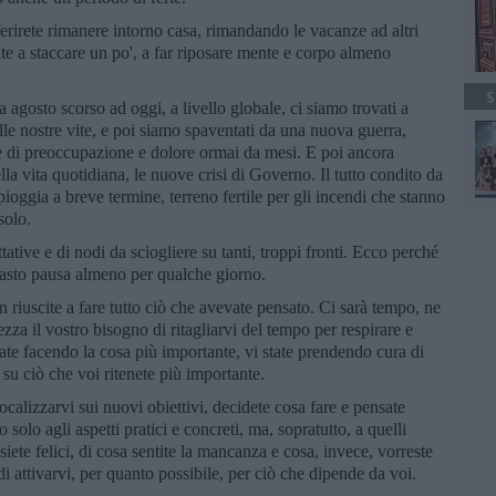
erirete rimanere intorno casa, rimandando le vacanze ad altri
te a staccare un po', a far riposare mente e corpo almeno
S
agosto scorso ad oggi, a livello globale, ci siamo trovati a
le nostre vite, e poi siamo spaventati da una nuova guerra,
nte di preoccupazione e dolore ormai da mesi. E poi ancora
lla vita quotidiana, le nuove crisi di Governo. Il tutto condito da
ioggia a breve termine, terreno fertile per gli incendi che stanno
solo.
ative e di nodi da sciogliere su tanti, troppi fronti. Ecco perché
 tasto pausa almeno per qualche giorno.
on riuscite a fare tutto ciò che avevate pensato. Ci sarà tempo, ne
za il vostro bisogno di ritagliarvi del tempo per respirare e
tate facendo la cosa più importante, vi state prendendo cura di
su ciò che voi ritenete più importante.
ocalizzarvi sui nuovi obiettivi, decidete cosa fare e pensate
olo agli aspetti pratici e concreti, ma, sopratutto, a quelli
iete felici, di cosa sentite la mancanza e cosa, invece, vorreste
i attivarvi, per quanto possibile, per ciò che dipende da voi.