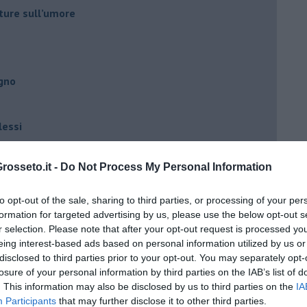
ture sull’umore
egno
lessi
 il tempo
osseto.it -
Do Not Process My Personal Information
na sindrome
casa
to opt-out of the sale, sharing to third parties, or processing of your per
formation for targeted advertising by us, please use the below opt-out s
r selection. Please note that after your opt-out request is processed y
i
eing interest-based ads based on personal information utilized by us or
disclosed to third parties prior to your opt-out. You may separately opt-
oterapia
losure of your personal information by third parties on the IAB’s list of
scita!
. This information may also be disclosed by us to third parties on the
IA
Participants
that may further disclose it to other third parties.