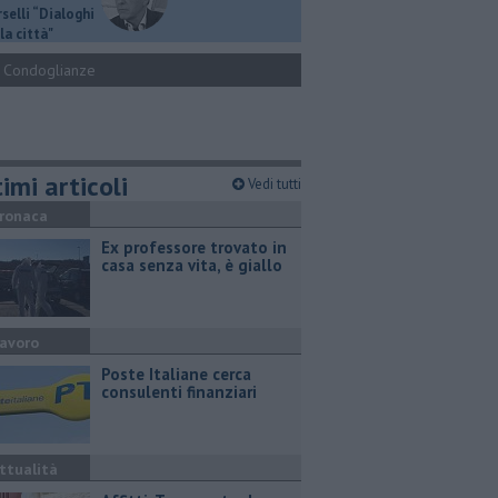
selli “Dialoghi
la città"
Condoglianze
imi articoli
Vedi tutti
ronaca
Ex professore trovato in
casa senza vita, è giallo
avoro
Poste Italiane cerca
consulenti finanziari
ttualità