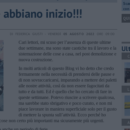
Scar
 abbiano inizio!!!
con 
QUI
DI FEDERICA GIUSTI - VENERDÌ
05 AGOSTO 2022
ORE 09:00
Cari lettori, mi scuso per l’assenza di queste ultime
Ult
due settimane, ma sono state caotiche tra il lavoro e la
sistemazione delle cose a casa, nel post demolizione e
C
nuova costruzione.
In molti articoli di questo Blog vi ho detto che credo
fermamente nella necessità di prendersi delle pause e
di non sovraccaricarsi, imparando a mettere dei paletti
alle nostre attività, così da non essere fagocitati da
L
tutto e da tutti. Ed è quello che ho cercato di fare in
queste settimane. Potevo riuscire a scrivere qualcosa,
ma sarebbe stato sbrigativo e poco curato, e non mi
piace lavorare in maniera superficiale solo per il gusto
di mettere la spunta sull’attività. Ecco perché ho
e cose non certo più importanti ma sicuramente più urgenti.
A
o anche un periodo di ferie.