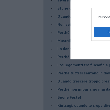
​Storie di rinascita: i Take Tha
​Quando la rigidità del tera
Persona
​Non sei indietro, stai seguen
​Perché abbiamo bisogno di 
​Maschilismo inconsapevole
​La donna può scegliere di n
​Perché abbiamo così bisogno 
​I collegamenti tra filosofia e
​Perché tutti si sentono in dov
​Quando crescere troppo pres
​Perché non impariamo mai dag
​Buone Feste!
​Kintsugi: quando le crepe di