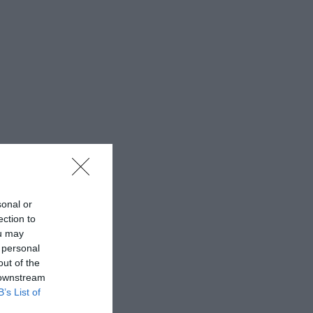
sonal or
ection to
ou may
 personal
out of the
 downstream
B’s List of