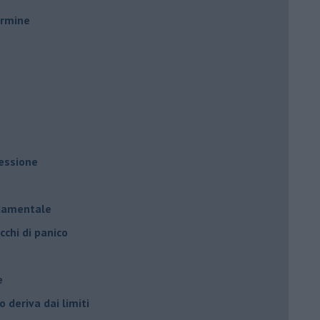
ermine
ressione
à
ndamentale
cchi di panico
e
 deriva dai limiti