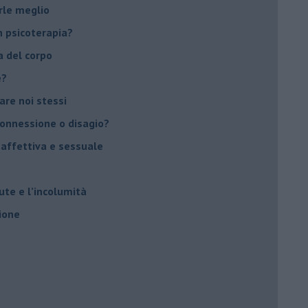
rle meglio
 psicoterapia?
a del corpo
e?
vare noi stessi
 connessione o disagio?
 affettiva e sessuale
ute e l’incolumità
ione