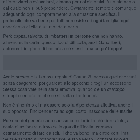
differenziarsi e svincolarsi, almeno per noi sistemici, è un elemento
dal quale non si può prescindere. Ovviamente sempre e comunque
adeguando ogni comportamento alla situazione specifica. Il
protocollo che va bene per tutti non esiste ed ogni famiglia, ogni
esperienza di vita è un mondo a parte.
Però capita, talvolta, di imbattersi in persone che non hanno,
almeno sulla carta, questo tipo di difficoltà, anzi. Sono liberi,
autonomi, in grado di bastare a sé stessi...ma un po' troppo!
Avete presente la famosa regola di Chanel?! Indossa quel che vuoi
senza esagerare, poi guardati allo specchio e togli un accessorio.
Stessa cosa vale nella sfera emotiva, quando c’è un
di troppo
stroppia sempre, anche se si tratta di autonomia.
Non è sinonimo di malessere solo la dipendenza affettiva, anche il
suo opposto, l’indipendenza ad ogni costo, nasconde delle insidie.
Persone del genere sono spesso poco inclini a chiedere aiuto, a
costo di soffocare o trovarsi in grandi difficoltà, cercano
ostinatamente di fare da soli. Il che va bene, ma entro certi limiti.
Se tale aspetto si incancrenisce, e si va verso il contare solo ed