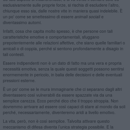
esclusivamente sulle proprie forze, si rischia di escludere l’altro,
chiunque esso sia, dalle nostre vite in maniera quasi indelebile. È
un po' come se smettessimo di essere
animali sociali
e
diventassimo automi.
Infatti, cosa che capita molto spesso, è che persone con tali
caratteristiche emotive e comportamentali, sfuggano
prepotentemente alle relazioni affettive, che siano quelle familiari o
amicali o di coppia, perché si sentono profondamente a disagio in
tali contesti.
Essere indipendenti non è un dato di fatto ma una vera e propria
necessità emotiva, senza la quale questi soggetti possono sentirsi
enormemente in pericolo, in balia delle decisioni e delle eventuali
pressioni esterne.
È un po' come se le mura immaginarie che ci separano dagli altri
diventassero così vulnerabili da essere spazzate via da una
semplice carezza. Ecco perché dico che il troppo stroppia. Non
dovremmo arrivare ad essere così capaci di stare al mondo da soli
perché, necessariamente, diventeremo aridi a livello emotivo.
La vita, però, non è così semplice. Talvolta attivare questo
meccanismo di difesa diventa l’unica strategia possibile. E la