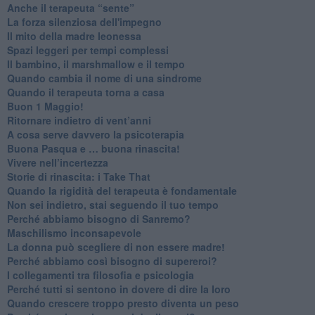
​Anche il terapeuta “sente”
​La forza silenziosa dell'impegno
​Il mito della madre leonessa
Spazi leggeri per tempi complessi
Il bambino, il marshmallow e il tempo
​Quando cambia il nome di una sindrome
​Quando il terapeuta torna a casa
​Buon 1 Maggio!
Ritornare indietro di vent’anni
​A cosa serve davvero la psicoterapia
​Buona Pasqua e … buona rinascita!
​Vivere nell’incertezza
​Storie di rinascita: i Take That
​Quando la rigidità del terapeuta è fondamentale
​Non sei indietro, stai seguendo il tuo tempo
​Perché abbiamo bisogno di Sanremo?
​Maschilismo inconsapevole
​La donna può scegliere di non essere madre!
​Perché abbiamo così bisogno di supereroi?
​I collegamenti tra filosofia e psicologia
​Perché tutti si sentono in dovere di dire la loro
​Quando crescere troppo presto diventa un peso