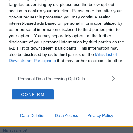
targeted advertising by us, please use the below opt-out
​4 anni di Blog
section to confirm your selection. Please note that after your
Quando il silenzio è aggressivo
​Il passato, questo conosciuto!
opt-out request is processed you may continue seeing
​Clima ballerino e sbalzi d’umore
interest-based ads based on personal information utilized by
La maternità
us or personal information disclosed to third parties prior to
​L’uomo o l’orso?
your opt-out. You may separately opt-out of the further
Non hanno un amico a teatro​
disclosure of your personal information by third parties on the
​Tutta una questione di rispetto
IAB’s list of downstream participants. This information may
​Cose che ci esauriscono
also be disclosed by us to third parties on the
IAB’s List of
​Vespa che passione!
Downstream Participants
that may further disclose it to other
​Lasciate ai vostri figli il diritto di piangere
third parties.
​Parole d’amore regalate al vento
​Essere genitori di un adolescente
Personal Data Processing Opt Outs
​Saper pazientare
​Giornata del Fiocchetto Lilla
​Venerdì emozionalmente sostenibile
CONFIRM
Ma ti ascolti?
Contornati di persone che…
Non dare niente per scontato
Data Deletion
Data Access
Privacy Policy
Che cos’è la dipendenza affettiva?
Quarta tappa nelle personalità: il narcisista
​Nuovi arrivi!