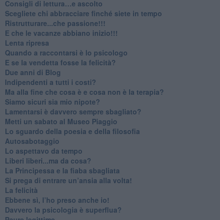
​Consigli di lettura…e ascolto
​Scegliete chi abbracciare finché siete in tempo
​Ristrutturare...che passione!!!
​E che le vacanze abbiano inizio!!!
​Lenta ripresa
​Quando a raccontarsi è lo psicologo
​E se la vendetta fosse la felicità?
​Due anni di Blog
​Indipendenti a tutti i costi?
​Ma alla fine che cosa è e cosa non è la terapia?
​Siamo sicuri sia mio nipote?
​Lamentarsi è davvero sempre sbagliato?
​Metti un sabato al Museo Piaggio
​Lo sguardo della poesia e della filosofia
Autosabotaggio
​Lo aspettavo da tempo
​Liberi liberi...ma da cosa?
​La Principessa e la fiaba sbagliata
Si prega di entrare un’ansia alla volta!
​La felicità
​Ebbene sì, l’ho preso anche io!
​Davvero la psicologia è superflua?
Paure legittime