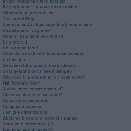
​Il vero problema è l’indifferenza
​Il congiuntivo… questo strano amico
​Circondati di persone che…
​Tre anni di Blog
​Lavorare sotto stress significa lavorare male
​Le distorsioni cognitive
​Buona Festa della Repubblica
Le emozioni
​Ce la posso fare!!!
​Cose delle quali non dovremmo scusarci
​La famiglia
​Se avessi fatto questo forse adesso…
​Sii la persona di cui avevi bisogno
Che cosa è la serotonina e a cosa serve?
​Hai Presente Vero?
A cosa serve essere assertivi?
​Che cosa vuol dire accettare?
​Cosa ci sta accadendo
​Compleanni speciali
​Famiglie disfunzionali
​Abbiamo bisogno di sederci e parlare
Sono solo canzonette (?)
​Stai bene con te stesso?