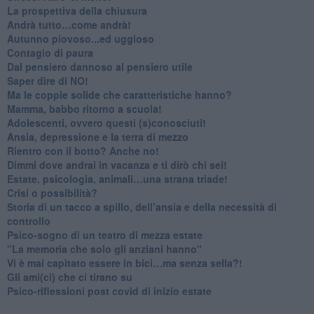
​La prospettiva della chiusura
​Andrà tutto…come andrà!
Autunno piovoso...ed uggioso
​Contagio di paura
​Dal pensiero dannoso al pensiero utile
​Saper dire di NO!
​Ma le coppie solide che caratteristiche hanno?
​Mamma, babbo ritorno a scuola!
Adolescenti, ovvero questi (s)conosciuti!
Ansia, depressione e la terra di mezzo
​Rientro con il botto? Anche no!
Dimmi dove andrai in vacanza e ti dirò chi sei!
​Estate, psicologia, animali…una strana triade!
​Crisi o possibilità?
​Storia di un tacco a spillo, dell’ansia e della necessità di
controllo
​Psico-sogno di un teatro di mezza estate
"La memoria che solo gli anziani hanno"
​Vi è mai capitato essere in bici…ma senza sella?!
​Gli ami(ci) che ci tirano su
Psico-riflessioni post covid di inizio estate