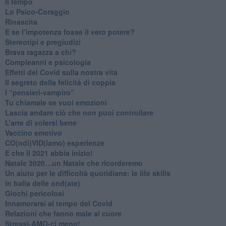
​Il tempo
​Lo Psico-Coraggio
Rinascita
​E se l’impotenza fosse il vero potere?
Stereotipi e pregiudizi
​Brava ragazza a chi?
​Compleanni e psicologia
Effetti del Covid sulla nostra vita
Il segreto della felicità di coppia
​I “pensieri-vampiro”
​Tu chiamale se vuoi emozioni
​Lascia andare ciò che non puoi controllare
L’arte di volersi bene
​Vaccino emotivo
CO(ndi)VID(iamo) esperienze
​E che il 2021 abbia inizio!
​Natale 2020…un Natale che ricorderemo
Un aiuto per le difficoltà quotidiane: le life skills
​In balia delle ond(ate)
Giochi pericolosi
Innamorarsi al tempo del Covid
​Relazioni che fanno male al cuore
​Stressi-AMO-ci meno!