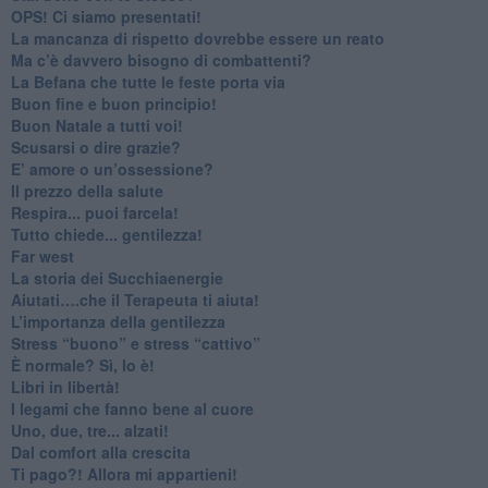
​OPS! Ci siamo presentati!
​La mancanza di rispetto dovrebbe essere un reato
​Ma c’è davvero bisogno di combattenti?
​La Befana che tutte le feste porta via
Buon fine e buon principio!
​Buon Natale a tutti voi!
​Scusarsi o dire grazie?
​E’ amore o un’ossessione?
​Il prezzo della salute
​Respira... puoi farcela!
​Tutto chiede... gentilezza!
​Far west
​La storia dei Succhiaenergie
​Aiutati….che il Terapeuta ti aiuta!
​L’importanza della gentilezza
​Stress “buono” e stress “cattivo”
​È normale? Sì, lo è!
​Libri in libertà!
​I legami che fanno bene al cuore
Uno, due, tre... alzati!​
​Dal comfort alla crescita
​Ti pago?! Allora mi appartieni!​