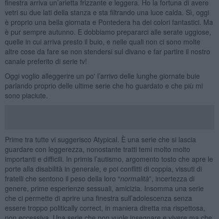
finestra arriva un’arietta frizzante e leggera. Ho la fortuna di avere
vetri su due lati della stanza e sta filtrando una luce calda. Sì, oggi
è proprio una bella giornata e Pontedera ha dei colori fantastici. Ma
è pur sempre autunno. E dobbiamo prepararci alle serate uggiose,
quelle in cui arriva presto il buio, e nelle quali non ci sono molte
altre cose da fare se non stendersi sul divano e far partire il nostro
canale preferito di serie tv!
Oggi voglio alleggerire un po' l’arrivo delle lunghe giornate buie
parlando proprio delle ultime serie che ho guardato e che più mi
sono piaciute.
Prime tra tutte vi suggerisco Atypical. È una serie che si lascia
guardare con leggerezza, nonostante tratti temi molto molto
importanti e difficili. In primis l’autismo, argomento tosto che apre le
porte alla disabilità in generale, e poi conflitti di coppia, vissuti di
fratelli che sentono il peso della loro “
normalità
”, incertezza di
genere, prime esperienze sessuali, amicizia. Insomma una serie
che ci permette di aprire una finestra sull’adolescenza senza
essere troppo politically correct, in maniera diretta ma rispettosa,
non eccessiva. Una serie che non vuole insegnare e vivere ma che