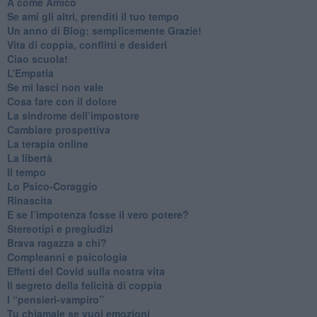
​A come Amico
​Se ami gli altri, prenditi il tuo tempo
​Un anno di Blog: semplicemente Grazie!
​Vita di coppia, conflitti e desideri
​Ciao scuola!
​L’Empatia
​Se mi lasci non vale
Cosa fare con il dolore
​La sindrome dell’impostore
​Cambiare prospettiva
La terapia online
La libertà
​Il tempo
​Lo Psico-Coraggio
Rinascita
​E se l’impotenza fosse il vero potere?
Stereotipi e pregiudizi
​Brava ragazza a chi?
​Compleanni e psicologia
Effetti del Covid sulla nostra vita
Il segreto della felicità di coppia
​I “pensieri-vampiro”
​Tu chiamale se vuoi emozioni