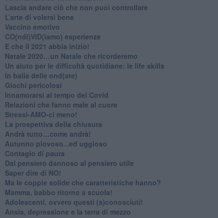
​Lascia andare ciò che non puoi controllare
L’arte di volersi bene
​Vaccino emotivo
CO(ndi)VID(iamo) esperienze
​E che il 2021 abbia inizio!
​Natale 2020…un Natale che ricorderemo
Un aiuto per le difficoltà quotidiane: le life skills
​In balia delle ond(ate)
Giochi pericolosi
Innamorarsi al tempo del Covid
​Relazioni che fanno male al cuore
​Stressi-AMO-ci meno!
​La prospettiva della chiusura
​Andrà tutto…come andrà!
Autunno piovoso...ed uggioso
​Contagio di paura
​Dal pensiero dannoso al pensiero utile
​Saper dire di NO!
​Ma le coppie solide che caratteristiche hanno?
​Mamma, babbo ritorno a scuola!
Adolescenti, ovvero questi (s)conosciuti!
Ansia, depressione e la terra di mezzo