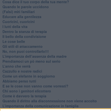
​Cosa dice il tuo corpo della tua mente?
​Quando le parole uccidono
​(Falsi) miti familiari
​Educare alla gentilezza
​Cuoricini, cuoricini
I lutti della vita
​Dentro la stanza di terapia
​Il bello della condivisione
Le cose belle
​Gli stili di attaccamento
No, non puoi controllarlo!!!
​L’importanza dell’assenza della madre
​Prendiamoci un pò meno sul serio
​L’anno che verrà
​Cazzullo e nostre radici
​Come un elefante in soggiorno
​Abbiamo perso tutti
E se le cose non vanno come vorresti?
​Chi sono i genitori elicottero
Come è davvero la terapia
Quando il diritto alla disconnessione non viene accolto
​L’importanza della comunicazione in famiglia
​Il diritto ad essere disconnessi