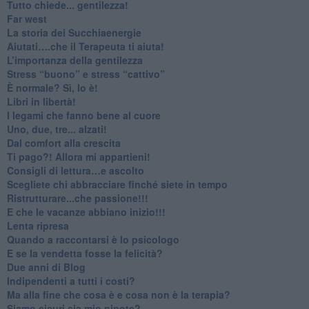
​Tutto chiede... gentilezza!
​Far west
​La storia dei Succhiaenergie
​Aiutati….che il Terapeuta ti aiuta!
​L’importanza della gentilezza
​Stress “buono” e stress “cattivo”
​È normale? Sì, lo è!
​Libri in libertà!
​I legami che fanno bene al cuore
Uno, due, tre... alzati!​
​Dal comfort alla crescita
​Ti pago?! Allora mi appartieni!​
​Consigli di lettura…e ascolto
​Scegliete chi abbracciare finché siete in tempo
​Ristrutturare...che passione!!!
​E che le vacanze abbiano inizio!!!
​Lenta ripresa
​Quando a raccontarsi è lo psicologo
​E se la vendetta fosse la felicità?
​Due anni di Blog
​Indipendenti a tutti i costi?
​Ma alla fine che cosa è e cosa non è la terapia?
​Siamo sicuri sia mio nipote?