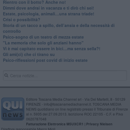
​Rientro con il botto? Anche no!
Dimmi dove andrai in vacanza e ti dirò chi sei!
​Estate, psicologia, animali…una strana triade!
​Crisi o possibilità?
​Storia di un tacco a spillo, dell’ansia e della necessità di
controllo
​Psico-sogno di un teatro di mezza estate
"La memoria che solo gli anziani hanno"
​Vi è mai capitato essere in bici…ma senza sella?!
​Gli ami(ci) che ci tirano su
Psico-riflessioni post covid di inizio estate
Editore Toscana Media Channel srl - Via Dei Martelli, 8 - 50129
FIRENZE - info@toscanamediachannel.it. TOSCANA MEDIA
NEWS quotidiano on line registrato presso il Tribunale di Firenze
al n. 5935 del 27.09.2013. Iscrizione ROC 22105 - C.F. e P.Iva
0620787048
Fatturazione Elettronica M5UXCR1 |
Privacy Nielsen
Direttore responsabile Marco Migli