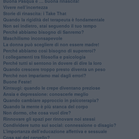
​Buona Pasqua e … buona rinascita!
​Vivere nell’incertezza
​Storie di rinascita: i Take That
​Quando la rigidità del terapeuta è fondamentale
​Non sei indietro, stai seguendo il tuo tempo
​Perché abbiamo bisogno di Sanremo?
​Maschilismo inconsapevole
​La donna può scegliere di non essere madre!
​Perché abbiamo così bisogno di supereroi?
​I collegamenti tra filosofia e psicologia
​Perché tutti si sentono in dovere di dire la loro
​Quando crescere troppo presto diventa un peso
​Perché non impariamo mai dagli errori?
​Buone Feste!
​Kintsugi: quando le crepe diventano preziose
Ansia e depressione: conoscerle meglio
Quando cambiare approccio in psicoterapia?
​Quando la mente è più stanca del corpo
Non dormo, che cosa vuol dire?
​Rinnovare gli spazi per rinnovare noi stessi
​Condividere tutto sui social: connessione o disagio?
​L’importanza dell’educazione affettiva e sessuale
​Cosa sai del cervello?