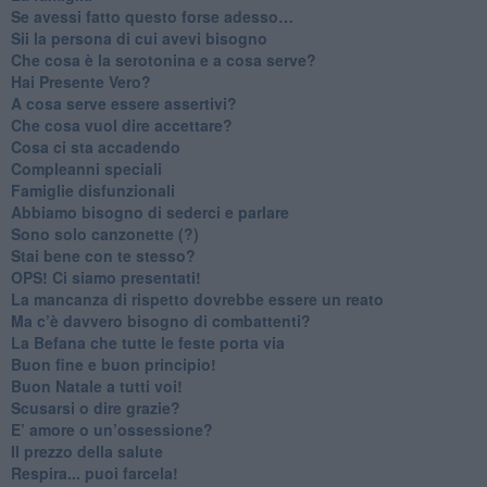
​Se avessi fatto questo forse adesso…
​Sii la persona di cui avevi bisogno
Che cosa è la serotonina e a cosa serve?
​Hai Presente Vero?
A cosa serve essere assertivi?
​Che cosa vuol dire accettare?
​Cosa ci sta accadendo
​Compleanni speciali
​Famiglie disfunzionali
​Abbiamo bisogno di sederci e parlare
Sono solo canzonette (?)
​Stai bene con te stesso?
​OPS! Ci siamo presentati!
​La mancanza di rispetto dovrebbe essere un reato
​Ma c’è davvero bisogno di combattenti?
​La Befana che tutte le feste porta via
Buon fine e buon principio!
​Buon Natale a tutti voi!
​Scusarsi o dire grazie?
​E’ amore o un’ossessione?
​Il prezzo della salute
​Respira... puoi farcela!