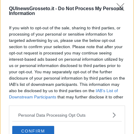
​Il pensiero dicotomico e la salute mentale
QUInewsGrosseto.it -
Do Not Process My Personal
​Consigli di lettura per genitori e non solo
Information
​La Clownterapia
​Differenze tra persone frustrate e non
If you wish to opt-out of the sale, sharing to third parties, or
L’invisibile fatica mentale
processing of your personal or sensitive information for
Vacanze a km zero
targeted advertising by us, please use the below opt-out
​Buone Vacan(si)e!
section to confirm your selection. Please note that after your
​Il lato positivo delle cose
​Storie antiche di tempi moderni
opt-out request is processed you may continue seeing
​Quello che alle mamme non dicono
interest-based ads based on personal information utilized by
Adultescenza
us or personal information disclosed to third parties prior to
Homo imbecillis
your opt-out. You may separately opt-out of the further
​4 anni di Blog
disclosure of your personal information by third parties on the
Quando il silenzio è aggressivo
IAB’s list of downstream participants. This information may
​Il passato, questo conosciuto!
also be disclosed by us to third parties on the
IAB’s List of
​Clima ballerino e sbalzi d’umore
Downstream Participants
that may further disclose it to other
La maternità
third parties.
​L’uomo o l’orso?
Non hanno un amico a teatro​
Personal Data Processing Opt Outs
​Tutta una questione di rispetto
​Cose che ci esauriscono
​Vespa che passione!
CONFIRM