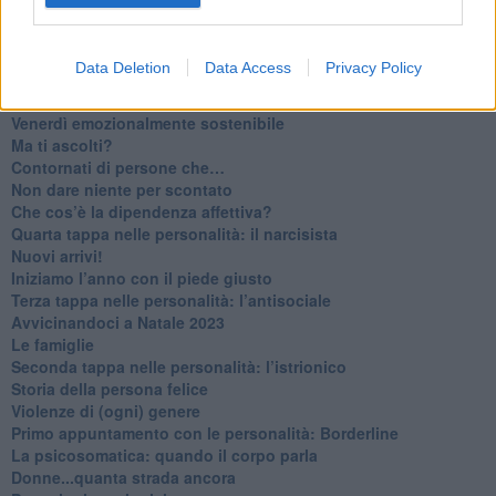
​Lasciate ai vostri figli il diritto di piangere
​Parole d’amore regalate al vento
​Essere genitori di un adolescente
Data Deletion
Data Access
Privacy Policy
​Saper pazientare
​Giornata del Fiocchetto Lilla
​Venerdì emozionalmente sostenibile
Ma ti ascolti?
Contornati di persone che…
Non dare niente per scontato
Che cos’è la dipendenza affettiva?
Quarta tappa nelle personalità: il narcisista
​Nuovi arrivi!
​Iniziamo l’anno con il piede giusto
​Terza tappa nelle personalità: l’antisociale
​Avvicinandoci a Natale 2023
Le famiglie
Seconda tappa nelle personalità: l’istrionico
​Storia della persona felice
Violenze di (ogni) genere
​Primo appuntamento con le personalità: Borderline
La psicosomatica: quando il corpo parla
Donne...quanta strada ancora