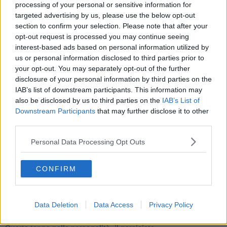
Adultescenza
processing of your personal or sensitive information for
Homo imbecillis
targeted advertising by us, please use the below opt-out
​4 anni di Blog
section to confirm your selection. Please note that after your
Quando il silenzio è aggressivo
opt-out request is processed you may continue seeing
​Il passato, questo conosciuto!
interest-based ads based on personal information utilized by
​Clima ballerino e sbalzi d’umore
us or personal information disclosed to third parties prior to
La maternità
your opt-out. You may separately opt-out of the further
​L’uomo o l’orso?
disclosure of your personal information by third parties on the
Non hanno un amico a teatro​
IAB’s list of downstream participants. This information may
​Tutta una questione di rispetto
also be disclosed by us to third parties on the
IAB’s List of
​Cose che ci esauriscono
Downstream Participants
that may further disclose it to other
​Vespa che passione!
third parties.
​Lasciate ai vostri figli il diritto di piangere
​Parole d’amore regalate al vento
Personal Data Processing Opt Outs
​Essere genitori di un adolescente
​Saper pazientare
​Giornata del Fiocchetto Lilla
CONFIRM
​Venerdì emozionalmente sostenibile
Ma ti ascolti?
Contornati di persone che…
Data Deletion
Data Access
Privacy Policy
Non dare niente per scontato
Che cos’è la dipendenza affettiva?