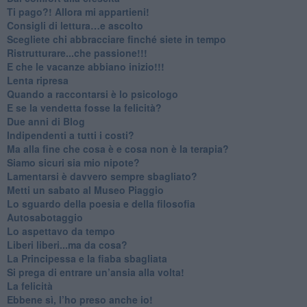
​Ti pago?! Allora mi appartieni!​
​Consigli di lettura…e ascolto
​Scegliete chi abbracciare finché siete in tempo
​Ristrutturare...che passione!!!
​E che le vacanze abbiano inizio!!!
​Lenta ripresa
​Quando a raccontarsi è lo psicologo
​E se la vendetta fosse la felicità?
​Due anni di Blog
​Indipendenti a tutti i costi?
​Ma alla fine che cosa è e cosa non è la terapia?
​Siamo sicuri sia mio nipote?
​Lamentarsi è davvero sempre sbagliato?
​Metti un sabato al Museo Piaggio
​Lo sguardo della poesia e della filosofia
Autosabotaggio
​Lo aspettavo da tempo
​Liberi liberi...ma da cosa?
​La Principessa e la fiaba sbagliata
Si prega di entrare un’ansia alla volta!
​La felicità
​Ebbene sì, l’ho preso anche io!