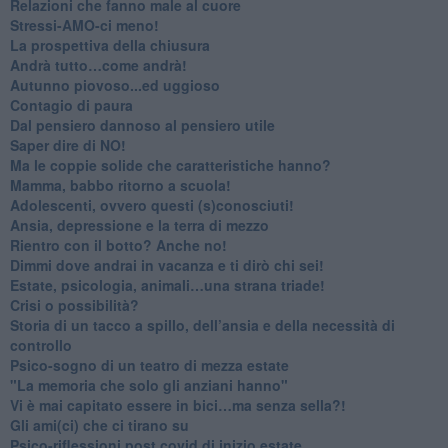
​Relazioni che fanno male al cuore
​Stressi-AMO-ci meno!
​La prospettiva della chiusura
​Andrà tutto…come andrà!
Autunno piovoso...ed uggioso
​Contagio di paura
​Dal pensiero dannoso al pensiero utile
​Saper dire di NO!
​Ma le coppie solide che caratteristiche hanno?
​Mamma, babbo ritorno a scuola!
Adolescenti, ovvero questi (s)conosciuti!
Ansia, depressione e la terra di mezzo
​Rientro con il botto? Anche no!
Dimmi dove andrai in vacanza e ti dirò chi sei!
​Estate, psicologia, animali…una strana triade!
​Crisi o possibilità?
​Storia di un tacco a spillo, dell’ansia e della necessità di
controllo
​Psico-sogno di un teatro di mezza estate
"La memoria che solo gli anziani hanno"
​Vi è mai capitato essere in bici…ma senza sella?!
​Gli ami(ci) che ci tirano su
Psico-riflessioni post covid di inizio estate