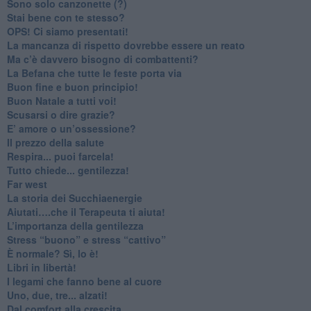
Sono solo canzonette (?)
​Stai bene con te stesso?
​OPS! Ci siamo presentati!
​La mancanza di rispetto dovrebbe essere un reato
​Ma c’è davvero bisogno di combattenti?
​La Befana che tutte le feste porta via
Buon fine e buon principio!
​Buon Natale a tutti voi!
​Scusarsi o dire grazie?
​E’ amore o un’ossessione?
​Il prezzo della salute
​Respira... puoi farcela!
​Tutto chiede... gentilezza!
​Far west
​La storia dei Succhiaenergie
​Aiutati….che il Terapeuta ti aiuta!
​L’importanza della gentilezza
​Stress “buono” e stress “cattivo”
​È normale? Sì, lo è!
​Libri in libertà!
​I legami che fanno bene al cuore
Uno, due, tre... alzati!​
​Dal comfort alla crescita