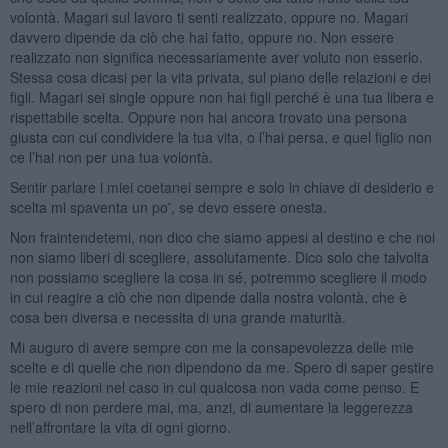
volontà. Magari sul lavoro ti senti realizzato, oppure no. Magari
davvero dipende da ciò che hai fatto, oppure no. Non essere
realizzato non significa necessariamente aver voluto non esserlo.
Stessa cosa dicasi per la vita privata, sul piano delle relazioni e dei
figli. Magari sei single oppure non hai figli perché è una tua libera e
rispettabile scelta. Oppure non hai ancora trovato una persona
giusta con cui condividere la tua vita, o l’hai persa, e quel figlio non
ce l’hai non per una tua volontà.
Sentir parlare i miei coetanei sempre e solo in chiave di desiderio e
scelta mi spaventa un po', se devo essere onesta.
Non fraintendetemi, non dico che siamo appesi al destino e che noi
non siamo liberi di scegliere, assolutamente. Dico solo che talvolta
non possiamo scegliere la cosa in sé, potremmo scegliere il modo
in cui reagire a ciò che non dipende dalla nostra volontà, che è
cosa ben diversa e necessita di una grande maturità.
Mi auguro di avere sempre con me la consapevolezza delle mie
scelte e di quelle che non dipendono da me. Spero di saper gestire
le mie reazioni nel caso in cui qualcosa non vada come penso. E
spero di non perdere mai, ma, anzi, di aumentare la leggerezza
nell’affrontare la vita di ogni giorno.