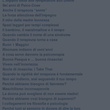
​L'impatto delle alte temperature sull’umore
Sei anni di Psico-Cose
​Anche il terapeuta “sente”
​La forza silenziosa dell'impegno
​Il mito della madre leonessa
Spazi leggeri per tempi complessi
Il bambino, il marshmallow e il tempo
​Quando cambia il nome di una sindrome
​Quando il terapeuta torna a casa
​Buon 1 Maggio!
Ritornare indietro di vent’anni
​A cosa serve davvero la psicoterapia
​Buona Pasqua e … buona rinascita!
​Vivere nell’incertezza
​Storie di rinascita: i Take That
​Quando la rigidità del terapeuta è fondamentale
​Non sei indietro, stai seguendo il tuo tempo
​Perché abbiamo bisogno di Sanremo?
​Maschilismo inconsapevole
​La donna può scegliere di non essere madre!
​Perché abbiamo così bisogno di supereroi?
​I collegamenti tra filosofia e psicologia
​Perché tutti si sentono in dovere di dire la loro