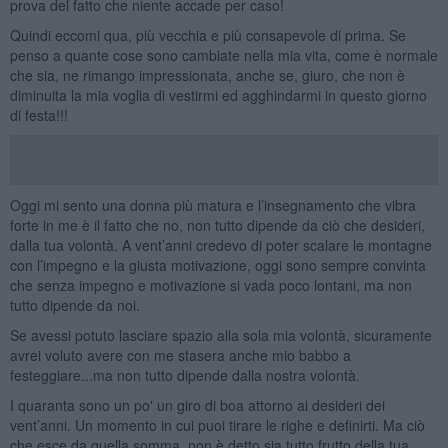
prova del fatto che niente accade per caso!
Quindi eccomi qua, più vecchia e più consapevole di prima. Se
penso a quante cose sono cambiate nella mia vita, come è normale
che sia, ne rimango impressionata, anche se, giuro, che non è
diminuita la mia voglia di vestirmi ed agghindarmi in questo giorno
di festa!!!
Oggi mi sento una donna più matura e l’insegnamento che vibra
forte in me è il fatto che no, non tutto dipende da ciò che desideri,
dalla tua volontà. A vent’anni credevo di poter scalare le montagne
con l’impegno e la giusta motivazione, oggi sono sempre convinta
che senza impegno e motivazione si vada poco lontani, ma non
tutto dipende da noi.
Se avessi potuto lasciare spazio alla sola mia volontà, sicuramente
avrei voluto avere con me stasera anche mio babbo a
festeggiare...ma non tutto dipende dalla nostra volontà.
I quaranta sono un po' un giro di boa attorno ai desideri dei
vent’anni. Un momento in cui puoi tirare le righe e definirti. Ma ciò
che esce da quella somma, non è detto sia tutto frutto della tua