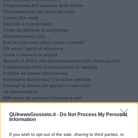
​L’importanza dell’assenza della madre
​Prendiamoci un pò meno sul serio
​L’anno che verrà
​Cazzullo e nostre radici
​Come un elefante in soggiorno
​Abbiamo perso tutti
E se le cose non vanno come vorresti?
​Chi sono i genitori elicottero
Come è davvero la terapia
Quando il diritto alla disconnessione non viene accolto
​L’importanza della comunicazione in famiglia
​Il diritto ad essere disconnessi
​Il pensiero dicotomico e la salute mentale
​Consigli di lettura per genitori e non solo
​La Clownterapia
​Differenze tra persone frustrate e non
L’invisibile fatica mentale
Vacanze a km zero
QUInewsGrosseto.it -
Do Not Process My Personal
​Buone Vacan(si)e!
Information
​Il lato positivo delle cose
​Storie antiche di tempi moderni
​Quello che alle mamme non dicono
If you wish to opt-out of the sale, sharing to third parties, or