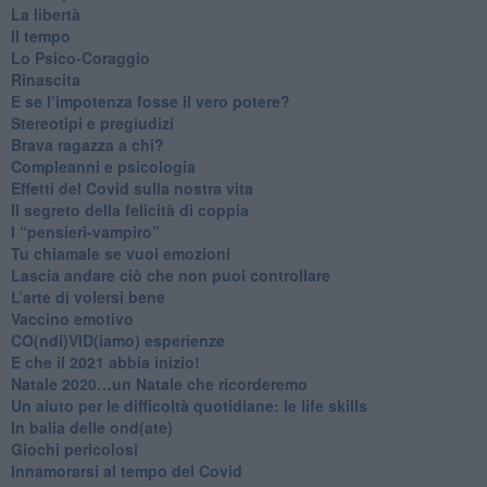
La libertà
​Il tempo
​Lo Psico-Coraggio
Rinascita
​E se l’impotenza fosse il vero potere?
Stereotipi e pregiudizi
​Brava ragazza a chi?
​Compleanni e psicologia
Effetti del Covid sulla nostra vita
Il segreto della felicità di coppia
​I “pensieri-vampiro”
​Tu chiamale se vuoi emozioni
​Lascia andare ciò che non puoi controllare
L’arte di volersi bene
​Vaccino emotivo
CO(ndi)VID(iamo) esperienze
​E che il 2021 abbia inizio!
​Natale 2020…un Natale che ricorderemo
Un aiuto per le difficoltà quotidiane: le life skills
​In balia delle ond(ate)
Giochi pericolosi
Innamorarsi al tempo del Covid