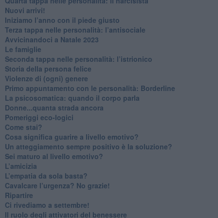
Quarta tappa nelle personalità: il narcisista
​Nuovi arrivi!
​Iniziamo l’anno con il piede giusto
​Terza tappa nelle personalità: l’antisociale
​Avvicinandoci a Natale 2023
Le famiglie
Seconda tappa nelle personalità: l’istrionico
​Storia della persona felice
Violenze di (ogni) genere
​Primo appuntamento con le personalità: Borderline
La psicosomatica: quando il corpo parla
Donne...quanta strada ancora
​Pomeriggi eco-logici
​Come stai?
Cosa significa guarire a livello emotivo?
​Un atteggiamento sempre positivo è la soluzione?
​Sei maturo al livello emotivo?
​L’amicizia
​L’empatia da sola basta?
​Cavalcare l’urgenza? No grazie!
Ripartire
​Ci rivediamo a settembre!
​Il ruolo degli attivatori del benessere