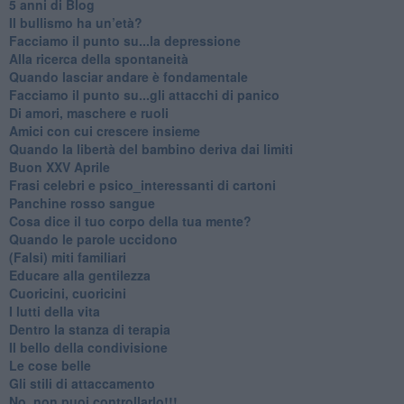
​5 anni di Blog
​Il bullismo ha un’età?
Facciamo il punto su...la depressione
​Alla ricerca della spontaneità
​Quando lasciar andare è fondamentale
Facciamo il punto su...gli attacchi di panico
Di amori, maschere e ruoli
​Amici con cui crescere insieme
​Quando la libertà del bambino deriva dai limiti
Buon XXV Aprile
​Frasi celebri e psico_interessanti di cartoni
​Panchine rosso sangue
​Cosa dice il tuo corpo della tua mente?
​Quando le parole uccidono
​(Falsi) miti familiari
​Educare alla gentilezza
​Cuoricini, cuoricini
I lutti della vita
​Dentro la stanza di terapia
​Il bello della condivisione
Le cose belle
​Gli stili di attaccamento
No, non puoi controllarlo!!!