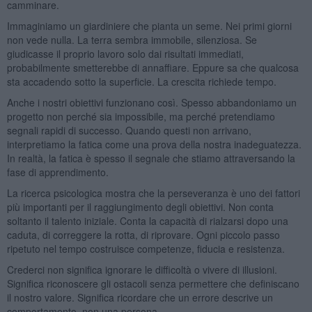
camminare.
Immaginiamo un giardiniere che pianta un seme. Nei primi giorni
non vede nulla. La terra sembra immobile, silenziosa. Se
giudicasse il proprio lavoro solo dai risultati immediati,
probabilmente smetterebbe di annaffiare. Eppure sa che qualcosa
sta accadendo sotto la superficie. La crescita richiede tempo.
Anche i nostri obiettivi funzionano così. Spesso abbandoniamo un
progetto non perché sia impossibile, ma perché pretendiamo
segnali rapidi di successo. Quando questi non arrivano,
interpretiamo la fatica come una prova della nostra inadeguatezza.
In realtà, la fatica è spesso il segnale che stiamo attraversando la
fase di apprendimento.
La ricerca psicologica mostra che la perseveranza è uno dei fattori
più importanti per il raggiungimento degli obiettivi. Non conta
soltanto il talento iniziale. Conta la capacità di rialzarsi dopo una
caduta, di correggere la rotta, di riprovare. Ogni piccolo passo
ripetuto nel tempo costruisce competenze, fiducia e resistenza.
Crederci non significa ignorare le difficoltà o vivere di illusioni.
Significa riconoscere gli ostacoli senza permettere che definiscano
il nostro valore. Significa ricordare che un errore descrive un
comportamento, non una persona.