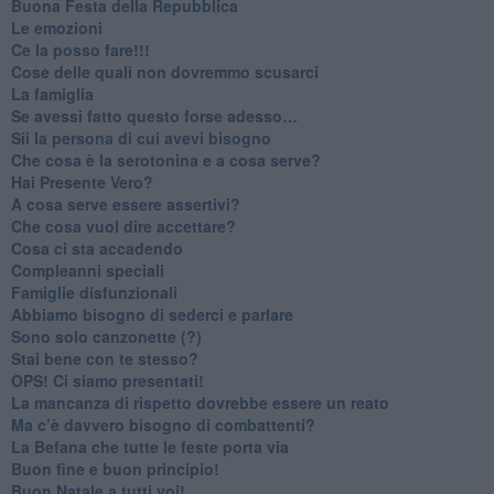
​Buona Festa della Repubblica
Le emozioni
​Ce la posso fare!!!
​Cose delle quali non dovremmo scusarci
​La famiglia
​Se avessi fatto questo forse adesso…
​Sii la persona di cui avevi bisogno
Che cosa è la serotonina e a cosa serve?
​Hai Presente Vero?
A cosa serve essere assertivi?
​Che cosa vuol dire accettare?
​Cosa ci sta accadendo
​Compleanni speciali
​Famiglie disfunzionali
​Abbiamo bisogno di sederci e parlare
Sono solo canzonette (?)
​Stai bene con te stesso?
​OPS! Ci siamo presentati!
​La mancanza di rispetto dovrebbe essere un reato
​Ma c’è davvero bisogno di combattenti?
​La Befana che tutte le feste porta via
Buon fine e buon principio!
​Buon Natale a tutti voi!