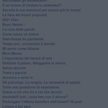
Ascoltiamo gli adolescenti !
​E se invece di iniziare tu smettessi?
​Ascolta le tue emozioni per essere più in forma!
​La lista dei buoni propositi
2021 Ciao
Buon Natale !
​La cura delle parole
​Come nasce un amore
Stanchezza da pandemia
​Tempo per...conoscere il mondo
​Mi sento come Atlante
​Movi-Mente
​L’importanza del lavoro di rete
​Deliziare il palato. Alleggerire la mente.
​Senza rancore
​Testa e pancia
​Autunno e serie tv
​Gli psicologi. La terapia. La necessità di spazio
​Tutta una questione di aspettative.
​Grazie a ciò che ho e ciò che faccio!
​Inevitabili lutti...cosa fare con il dolore?
Prolungare l’effetto benefico dell’estate? Si può!
​Letture a km zero