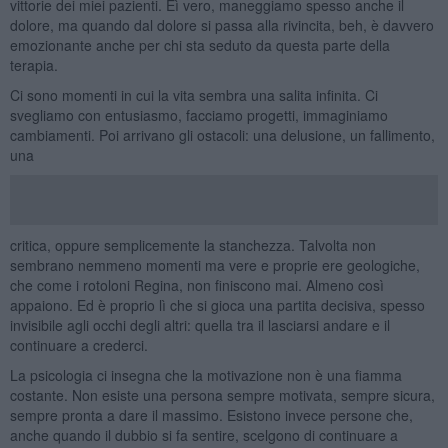
vittorie dei miei pazienti. Eì vero, maneggiamo spesso anche il
dolore, ma quando dal dolore si passa alla rivincita, beh, è davvero
emozionante anche per chi sta seduto da questa parte della
terapia.
Ci sono momenti in cui la vita sembra una salita infinita. Ci
svegliamo con entusiasmo, facciamo progetti, immaginiamo
cambiamenti. Poi arrivano gli ostacoli: una delusione, un fallimento,
una
critica, oppure semplicemente la stanchezza. Talvolta non
sembrano nemmeno momenti ma vere e proprie ere geologiche,
che come i rotoloni Regina, non finiscono mai. Almeno così
appaiono. Ed è proprio lì che si gioca una partita decisiva, spesso
invisibile agli occhi degli altri: quella tra il lasciarsi andare e il
continuare a crederci.
La psicologia ci insegna che la motivazione non è una fiamma
costante. Non esiste una persona sempre motivata, sempre sicura,
sempre pronta a dare il massimo. Esistono invece persone che,
anche quando il dubbio si fa sentire, scelgono di continuare a