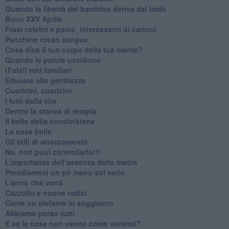
​Quando la libertà del bambino deriva dai limiti
Buon XXV Aprile
​Frasi celebri e psico_interessanti di cartoni
​Panchine rosso sangue
​Cosa dice il tuo corpo della tua mente?
​Quando le parole uccidono
​(Falsi) miti familiari
​Educare alla gentilezza
​Cuoricini, cuoricini
I lutti della vita
​Dentro la stanza di terapia
​Il bello della condivisione
Le cose belle
​Gli stili di attaccamento
No, non puoi controllarlo!!!
​L’importanza dell’assenza della madre
​Prendiamoci un pò meno sul serio
​L’anno che verrà
​Cazzullo e nostre radici
​Come un elefante in soggiorno
​Abbiamo perso tutti
E se le cose non vanno come vorresti?