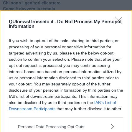
​Chi sono i genitori elicottero
Come è davvero la terapia
Quando il diritto alla disconnessione non viene accolto
​L’importanza della comunicazione in famiglia
QUInewsGrosseto.it -
Do Not Process My Personal
​Il diritto ad essere disconnessi
Information
​Il pensiero dicotomico e la salute mentale
​Consigli di lettura per genitori e non solo
If you wish to opt-out of the sale, sharing to third parties, or
​La Clownterapia
processing of your personal or sensitive information for
​Differenze tra persone frustrate e non
targeted advertising by us, please use the below opt-out
L’invisibile fatica mentale
section to confirm your selection. Please note that after your
Vacanze a km zero
opt-out request is processed you may continue seeing
​Buone Vacan(si)e!
interest-based ads based on personal information utilized by
​Il lato positivo delle cose
us or personal information disclosed to third parties prior to
​Storie antiche di tempi moderni
your opt-out. You may separately opt-out of the further
​Quello che alle mamme non dicono
disclosure of your personal information by third parties on the
Adultescenza
Homo imbecillis
IAB’s list of downstream participants. This information may
​4 anni di Blog
also be disclosed by us to third parties on the
IAB’s List of
Quando il silenzio è aggressivo
Downstream Participants
that may further disclose it to other
​Il passato, questo conosciuto!
third parties.
​Clima ballerino e sbalzi d’umore
La maternità
Personal Data Processing Opt Outs