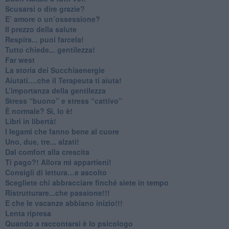
​Scusarsi o dire grazie?
​E’ amore o un’ossessione?
​Il prezzo della salute
​Respira... puoi farcela!
​Tutto chiede... gentilezza!
​Far west
​La storia dei Succhiaenergie
​Aiutati….che il Terapeuta ti aiuta!
​L’importanza della gentilezza
​Stress “buono” e stress “cattivo”
​È normale? Sì, lo è!
​Libri in libertà!
​I legami che fanno bene al cuore
Uno, due, tre... alzati!​
​Dal comfort alla crescita
​Ti pago?! Allora mi appartieni!​
​Consigli di lettura…e ascolto
​Scegliete chi abbracciare finché siete in tempo
​Ristrutturare...che passione!!!
​E che le vacanze abbiano inizio!!!
​Lenta ripresa
​Quando a raccontarsi è lo psicologo