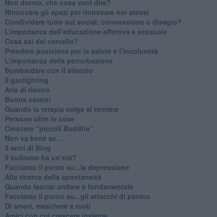
Non dormo, che cosa vuol dire?
​Rinnovare gli spazi per rinnovare noi stessi
​Condividere tutto sui social: connessione o disagio?
​L’importanza dell’educazione affettiva e sessuale
​Cosa sai del cervello?
Prendere posizione per la salute e l’incolumità
L’importanza della perturbazione
​Bombardare con il silenzio
Il gaslighting
Aria di rientro
Buona estate!
​Quando la terapia volge al termine
​Persone oltre le cose
​Crescere “piccoli Buddha”
Non va bene se…
​5 anni di Blog
​Il bullismo ha un’età?
Facciamo il punto su...la depressione
​Alla ricerca della spontaneità
​Quando lasciar andare è fondamentale
Facciamo il punto su...gli attacchi di panico
Di amori, maschere e ruoli
​Amici con cui crescere insieme