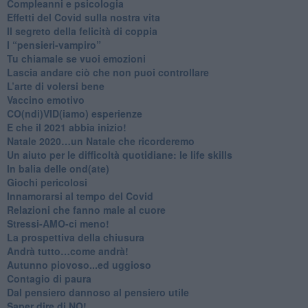
​Compleanni e psicologia
Effetti del Covid sulla nostra vita
Il segreto della felicità di coppia
​I “pensieri-vampiro”
​Tu chiamale se vuoi emozioni
​Lascia andare ciò che non puoi controllare
L’arte di volersi bene
​Vaccino emotivo
CO(ndi)VID(iamo) esperienze
​E che il 2021 abbia inizio!
​Natale 2020…un Natale che ricorderemo
Un aiuto per le difficoltà quotidiane: le life skills
​In balia delle ond(ate)
Giochi pericolosi
Innamorarsi al tempo del Covid
​Relazioni che fanno male al cuore
​Stressi-AMO-ci meno!
​La prospettiva della chiusura
​Andrà tutto…come andrà!
Autunno piovoso...ed uggioso
​Contagio di paura
​Dal pensiero dannoso al pensiero utile
​Saper dire di NO!