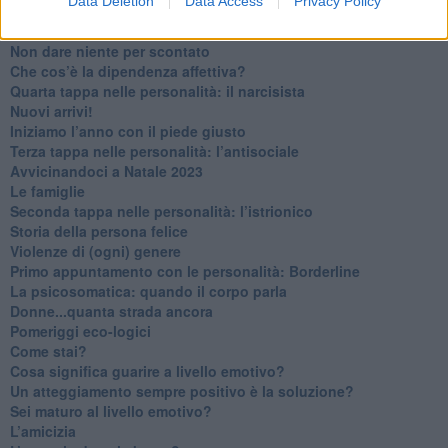
Data Deletion
Data Access
Privacy Policy
Ma ti ascolti?
Contornati di persone che…
Non dare niente per scontato
Che cos’è la dipendenza affettiva?
Quarta tappa nelle personalità: il narcisista
​Nuovi arrivi!
​Iniziamo l’anno con il piede giusto
​Terza tappa nelle personalità: l’antisociale
​Avvicinandoci a Natale 2023
Le famiglie
Seconda tappa nelle personalità: l’istrionico
​Storia della persona felice
Violenze di (ogni) genere
​Primo appuntamento con le personalità: Borderline
La psicosomatica: quando il corpo parla
Donne...quanta strada ancora
​Pomeriggi eco-logici
​Come stai?
Cosa significa guarire a livello emotivo?
​Un atteggiamento sempre positivo è la soluzione?
​Sei maturo al livello emotivo?
​L’amicizia