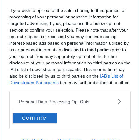
​Buone Vacan(si)e!
If you wish to opt-out of the sale, sharing to third parties, or
​Il lato positivo delle cose
processing of your personal or sensitive information for
​Storie antiche di tempi moderni
targeted advertising by us, please use the below opt-out
​Quello che alle mamme non dicono
section to confirm your selection. Please note that after your
Adultescenza
Homo imbecillis
opt-out request is processed you may continue seeing
​4 anni di Blog
interest-based ads based on personal information utilized by
Quando il silenzio è aggressivo
us or personal information disclosed to third parties prior to
​Il passato, questo conosciuto!
your opt-out. You may separately opt-out of the further
​Clima ballerino e sbalzi d’umore
disclosure of your personal information by third parties on the
La maternità
IAB’s list of downstream participants. This information may
​L’uomo o l’orso?
also be disclosed by us to third parties on the
IAB’s List of
Non hanno un amico a teatro​
Downstream Participants
that may further disclose it to other
​Tutta una questione di rispetto
third parties.
​Cose che ci esauriscono
​Vespa che passione!
Personal Data Processing Opt Outs
​Lasciate ai vostri figli il diritto di piangere
​Parole d’amore regalate al vento
​Essere genitori di un adolescente
CONFIRM
​Saper pazientare
​Giornata del Fiocchetto Lilla
​Venerdì emozionalmente sostenibile