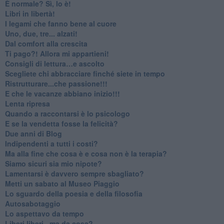
​È normale? Sì, lo è!
​Libri in libertà!
​I legami che fanno bene al cuore
Uno, due, tre... alzati!​
​Dal comfort alla crescita
​Ti pago?! Allora mi appartieni!​
​Consigli di lettura…e ascolto
​Scegliete chi abbracciare finché siete in tempo
​Ristrutturare...che passione!!!
​E che le vacanze abbiano inizio!!!
​Lenta ripresa
​Quando a raccontarsi è lo psicologo
​E se la vendetta fosse la felicità?
​Due anni di Blog
​Indipendenti a tutti i costi?
​Ma alla fine che cosa è e cosa non è la terapia?
​Siamo sicuri sia mio nipote?
​Lamentarsi è davvero sempre sbagliato?
​Metti un sabato al Museo Piaggio
​Lo sguardo della poesia e della filosofia
Autosabotaggio
​Lo aspettavo da tempo
​Liberi liberi...ma da cosa?