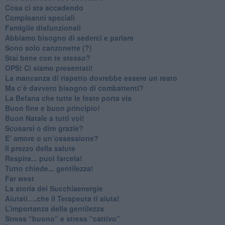
​Cosa ci sta accadendo
​Compleanni speciali
​Famiglie disfunzionali
​Abbiamo bisogno di sederci e parlare
Sono solo canzonette (?)
​Stai bene con te stesso?
​OPS! Ci siamo presentati!
​La mancanza di rispetto dovrebbe essere un reato
​Ma c’è davvero bisogno di combattenti?
​La Befana che tutte le feste porta via
Buon fine e buon principio!
​Buon Natale a tutti voi!
​Scusarsi o dire grazie?
​E’ amore o un’ossessione?
​Il prezzo della salute
​Respira... puoi farcela!
​Tutto chiede... gentilezza!
​Far west
​La storia dei Succhiaenergie
​Aiutati….che il Terapeuta ti aiuta!
​L’importanza della gentilezza
​Stress “buono” e stress “cattivo”