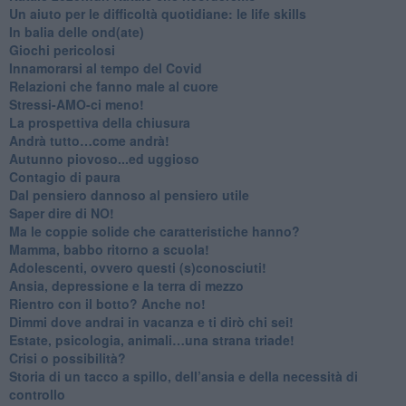
Un aiuto per le difficoltà quotidiane: le life skills
​In balia delle ond(ate)
Giochi pericolosi
Innamorarsi al tempo del Covid
​Relazioni che fanno male al cuore
​Stressi-AMO-ci meno!
​La prospettiva della chiusura
​Andrà tutto…come andrà!
Autunno piovoso...ed uggioso
​Contagio di paura
​Dal pensiero dannoso al pensiero utile
​Saper dire di NO!
​Ma le coppie solide che caratteristiche hanno?
​Mamma, babbo ritorno a scuola!
Adolescenti, ovvero questi (s)conosciuti!
Ansia, depressione e la terra di mezzo
​Rientro con il botto? Anche no!
Dimmi dove andrai in vacanza e ti dirò chi sei!
​Estate, psicologia, animali…una strana triade!
​Crisi o possibilità?
​Storia di un tacco a spillo, dell’ansia e della necessità di
controllo