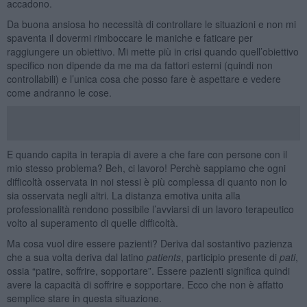
accadono.
Da buona ansiosa ho necessità di controllare le situazioni e non mi
spaventa il dovermi rimboccare le maniche e faticare per
raggiungere un obiettivo. Mi mette più in crisi quando quell’obiettivo
specifico non dipende da me ma da fattori esterni (quindi non
controllabili) e l’unica cosa che posso fare è aspettare e vedere
come andranno le cose.
E quando capita in terapia di avere a che fare con persone con il
mio stesso problema? Beh, ci lavoro! Perchè sappiamo che ogni
difficoltà osservata in noi stessi è più complessa di quanto non lo
sia osservata negli altri. La distanza emotiva unita alla
professionalità rendono possibile l’avviarsi di un lavoro terapeutico
volto al superamento di quelle difficoltà.
Ma cosa vuol dire essere pazienti? Deriva dal sostantivo pazienza
che a sua volta deriva dal latino
patients
, participio presente di
pati
,
ossia “patire, soffrire, sopportare”. Essere pazienti significa quindi
avere la capacità di soffrire e sopportare. Ecco che non è affatto
semplice stare in questa situazione.