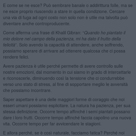
E come se ne esce? Può sembrare banale o addirittura folle, ma se
ne esce proprio riuscendo a stare in quella condizione. Cercare
una via di fuga ad ogni costo non solo non è utile ma talvolta può
diventare anche controproducente.
Come afferma una frase di Khalil Gibran: “
Quando ho piantato il
mio dolore nel campo della pazienza, mi ha dato il frutto della
felicità
”. Solo avendo la capacità di attendere, anche soffrendo,
possiamo sperare di arrivare ad ottenere qualcosa che ci possa
rendere felici.
Avere pazienza è utile perché permette di avere controllo sulle
nostre emozioni, dal momento in cui siamo in grado di intercettarle
e riconoscerle, diminuendo così la tensione che ci condurrebbe
verso uno stato di stress, al fine di sopportare meglio le avversità
che possiamo incontrare.
Saper aspettare è una delle maggiori forme di coraggio che noi
esseri umani possiamo esplicitare. La natura ha pazienza, per sua
stessa definizione. Occorre tempo affinché i semi piantati possano
dare i loro frutti. Occorre tempo affinché faccia capolino una nuova
vita. Occorre tempo per far avvicendare le stagioni.
E allora perché, se è così naturale, facciamo fatica? Perché noi