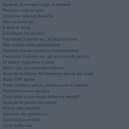
​Quando la terapia volge al termine
​Persone oltre le cose
​Crescere “piccoli Buddha”
Non va bene se…
​5 anni di Blog
​Il bullismo ha un’età?
Facciamo il punto su...la depressione
​Alla ricerca della spontaneità
​Quando lasciar andare è fondamentale
Facciamo il punto su...gli attacchi di panico
Di amori, maschere e ruoli
​Amici con cui crescere insieme
​Quando la libertà del bambino deriva dai limiti
Buon XXV Aprile
​Frasi celebri e psico_interessanti di cartoni
​Panchine rosso sangue
​Cosa dice il tuo corpo della tua mente?
​Quando le parole uccidono
​(Falsi) miti familiari
​Educare alla gentilezza
​Cuoricini, cuoricini
I lutti della vita