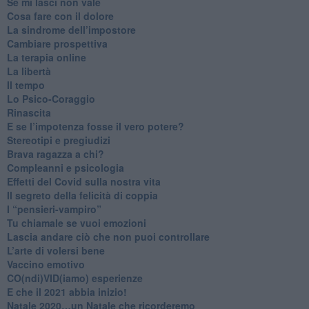
​Se mi lasci non vale
Cosa fare con il dolore
​La sindrome dell’impostore
​Cambiare prospettiva
La terapia online
La libertà
​Il tempo
​Lo Psico-Coraggio
Rinascita
​E se l’impotenza fosse il vero potere?
Stereotipi e pregiudizi
​Brava ragazza a chi?
​Compleanni e psicologia
Effetti del Covid sulla nostra vita
Il segreto della felicità di coppia
​I “pensieri-vampiro”
​Tu chiamale se vuoi emozioni
​Lascia andare ciò che non puoi controllare
L’arte di volersi bene
​Vaccino emotivo
CO(ndi)VID(iamo) esperienze
​E che il 2021 abbia inizio!
​Natale 2020…un Natale che ricorderemo