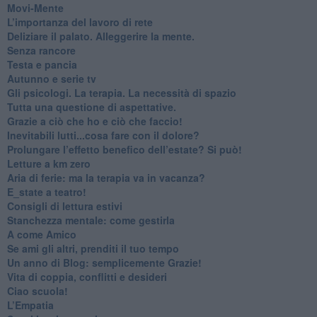
​Movi-Mente
​L’importanza del lavoro di rete
​Deliziare il palato. Alleggerire la mente.
​Senza rancore
​Testa e pancia
​Autunno e serie tv
​Gli psicologi. La terapia. La necessità di spazio
​Tutta una questione di aspettative.
​Grazie a ciò che ho e ciò che faccio!
​Inevitabili lutti...cosa fare con il dolore?
Prolungare l’effetto benefico dell’estate? Si può!
​Letture a km zero
​Aria di ferie: ma la terapia va in vacanza?
​E_state a teatro!
​Consigli di lettura estivi
​Stanchezza mentale: come gestirla
​A come Amico
​Se ami gli altri, prenditi il tuo tempo
​Un anno di Blog: semplicemente Grazie!
​Vita di coppia, conflitti e desideri
​Ciao scuola!
​L’Empatia