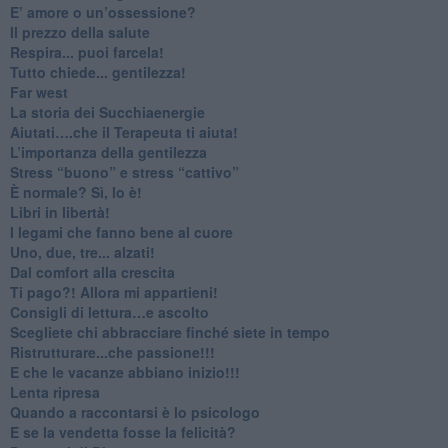
​E’ amore o un’ossessione?
​Il prezzo della salute
​Respira... puoi farcela!
​Tutto chiede... gentilezza!
​Far west
​La storia dei Succhiaenergie
​Aiutati….che il Terapeuta ti aiuta!
​L’importanza della gentilezza
​Stress “buono” e stress “cattivo”
​È normale? Sì, lo è!
​Libri in libertà!
​I legami che fanno bene al cuore
Uno, due, tre... alzati!​
​Dal comfort alla crescita
​Ti pago?! Allora mi appartieni!​
​Consigli di lettura…e ascolto
​Scegliete chi abbracciare finché siete in tempo
​Ristrutturare...che passione!!!
​E che le vacanze abbiano inizio!!!
​Lenta ripresa
​Quando a raccontarsi è lo psicologo
​E se la vendetta fosse la felicità?