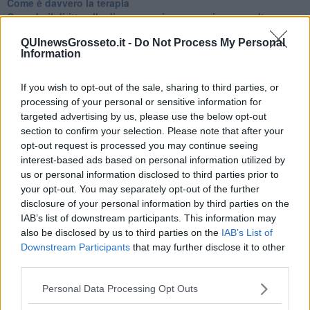
Come è davvero la terapia
Quando il diritto alla disconnessione non viene accolto
​L’importanza della comunicazione in famiglia
QUInewsGrosseto.it -
Do Not Process My Personal
​Il diritto ad essere disconnessi
Information
​Il pensiero dicotomico e la salute mentale
​Consigli di lettura per genitori e non solo
​La Clownterapia
If you wish to opt-out of the sale, sharing to third parties, or
​Differenze tra persone frustrate e non
processing of your personal or sensitive information for
L’invisibile fatica mentale
targeted advertising by us, please use the below opt-out
Vacanze a km zero
section to confirm your selection. Please note that after your
​Buone Vacan(si)e!
opt-out request is processed you may continue seeing
​Il lato positivo delle cose
interest-based ads based on personal information utilized by
​Storie antiche di tempi moderni
us or personal information disclosed to third parties prior to
​Quello che alle mamme non dicono
your opt-out. You may separately opt-out of the further
Adultescenza
disclosure of your personal information by third parties on the
Homo imbecillis
IAB’s list of downstream participants. This information may
​4 anni di Blog
also be disclosed by us to third parties on the
IAB’s List of
Quando il silenzio è aggressivo
Downstream Participants
that may further disclose it to other
​Il passato, questo conosciuto!
third parties.
​Clima ballerino e sbalzi d’umore
La maternità
Personal Data Processing Opt Outs
​L’uomo o l’orso?
Non hanno un amico a teatro​