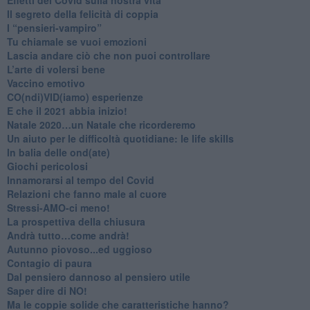
Il segreto della felicità di coppia
​I “pensieri-vampiro”
​Tu chiamale se vuoi emozioni
​Lascia andare ciò che non puoi controllare
L’arte di volersi bene
​Vaccino emotivo
CO(ndi)VID(iamo) esperienze
​E che il 2021 abbia inizio!
​Natale 2020…un Natale che ricorderemo
Un aiuto per le difficoltà quotidiane: le life skills
​In balia delle ond(ate)
Giochi pericolosi
Innamorarsi al tempo del Covid
​Relazioni che fanno male al cuore
​Stressi-AMO-ci meno!
​La prospettiva della chiusura
​Andrà tutto…come andrà!
Autunno piovoso...ed uggioso
​Contagio di paura
​Dal pensiero dannoso al pensiero utile
​Saper dire di NO!
​Ma le coppie solide che caratteristiche hanno?