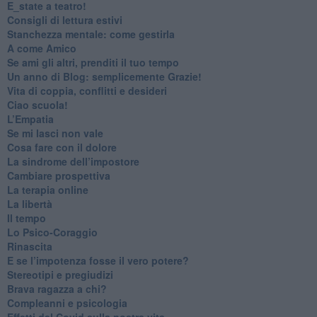
​E_state a teatro!
​Consigli di lettura estivi
​Stanchezza mentale: come gestirla
​A come Amico
​Se ami gli altri, prenditi il tuo tempo
​Un anno di Blog: semplicemente Grazie!
​Vita di coppia, conflitti e desideri
​Ciao scuola!
​L’Empatia
​Se mi lasci non vale
Cosa fare con il dolore
​La sindrome dell’impostore
​Cambiare prospettiva
La terapia online
La libertà
​Il tempo
​Lo Psico-Coraggio
Rinascita
​E se l’impotenza fosse il vero potere?
Stereotipi e pregiudizi
​Brava ragazza a chi?
​Compleanni e psicologia
Effetti del Covid sulla nostra vita