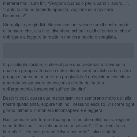
metterai mai l’auto lì!”, “Vengono qua solo per rubarci il lavoro…”,
“Tanto lo stanno facendo apposta, vogliono solo rovinare
l’economia!”.
Stereotipi e pregiudizi. Meccanismi per velocizzare il nostro modo
di pensare che, alla fine, diventano schemi rigidi di pensiero che ci
obbligano a leggere la realtà in maniera rapida e sbagliata.
In psicologia sociale, lo stereotipo è una credenza attraverso la
quale un gruppo attribuisce determinate caratteristiche ad un altro
gruppo di persone, mentre un pregiudizio è un’opinione che viene
generata senza avere conoscenza diretta del fatto o
dell’argomento, basandosi sul “sentito dire”.
Descritti così, questi due meccanismi non sembrano molto utili alla
nostra quotidianità, eppure tutti noi, nessuno escluso, vi ricorre ogni
giorno, almeno in maniera inconsapevole e leggera.
Basti pensare alle forme di campanilismo che nella nostra regione
sono fortissime: “Lascialo perde è un pisano!”, “Che ci vo’ fa so
fiorentini!”, “Fa così perché è livornese deh!”...piccoli sfottò