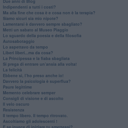
​Due anni di Blog
​Indipendenti a tutti i costi?
​Ma alla fine che cosa è e cosa non è la terapia?
​Siamo sicuri sia mio nipote?
​Lamentarsi è davvero sempre sbagliato?
​Metti un sabato al Museo Piaggio
​Lo sguardo della poesia e della filosofia
Autosabotaggio
​Lo aspettavo da tempo
​Liberi liberi...ma da cosa?
​La Principessa e la fiaba sbagliata
Si prega di entrare un’ansia alla volta!
​La felicità
​Ebbene sì, l’ho preso anche io!
​Davvero la psicologia è superflua?
Paure legittime
​Memento celebrare semper
​Consigli di visione e di ascolto
​Il velo oscuro
Resistenza
​Il tempo libero. Il tempo ritrovato.
Ascoltiamo gli adolescenti !
​E se invece di iniziare tu smettessi?