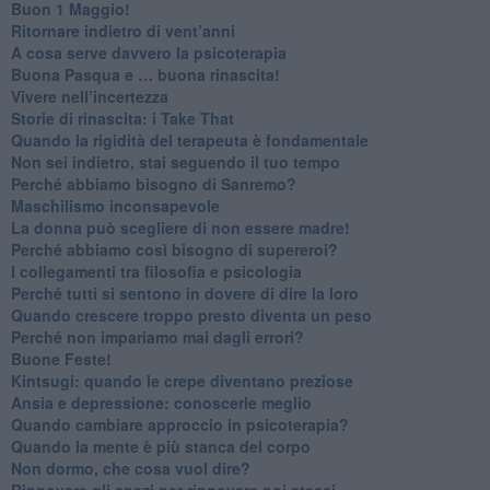
​Buon 1 Maggio!
Ritornare indietro di vent’anni
​A cosa serve davvero la psicoterapia
​Buona Pasqua e … buona rinascita!
​Vivere nell’incertezza
​Storie di rinascita: i Take That
​Quando la rigidità del terapeuta è fondamentale
​Non sei indietro, stai seguendo il tuo tempo
​Perché abbiamo bisogno di Sanremo?
​Maschilismo inconsapevole
​La donna può scegliere di non essere madre!
​Perché abbiamo così bisogno di supereroi?
​I collegamenti tra filosofia e psicologia
​Perché tutti si sentono in dovere di dire la loro
​Quando crescere troppo presto diventa un peso
​Perché non impariamo mai dagli errori?
​Buone Feste!
​Kintsugi: quando le crepe diventano preziose
Ansia e depressione: conoscerle meglio
Quando cambiare approccio in psicoterapia?
​Quando la mente è più stanca del corpo
Non dormo, che cosa vuol dire?
​Rinnovare gli spazi per rinnovare noi stessi