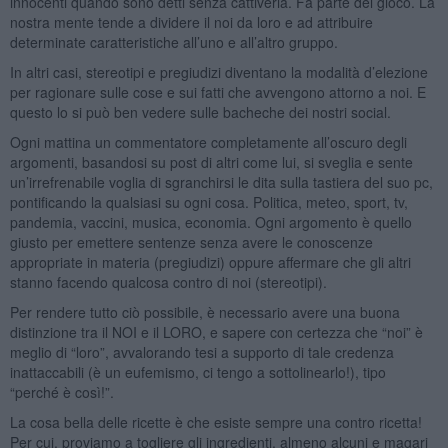
innocenti quando sono detti senza cattiveria. Fa parte del gioco. La
nostra mente tende a dividere il noi da loro e ad attribuire
determinate caratteristiche all’uno e all’altro gruppo.
In altri casi, stereotipi e pregiudizi diventano la modalità d’elezione
per ragionare sulle cose e sui fatti che avvengono attorno a noi. E
questo lo si può ben vedere sulle bacheche dei nostri social.
Ogni mattina un commentatore completamente all’oscuro degli
argomenti, basandosi su post di altri come lui, si sveglia e sente
un’irrefrenabile voglia di sgranchirsi le dita sulla tastiera del suo pc,
pontificando la qualsiasi su ogni cosa. Politica, meteo, sport, tv,
pandemia, vaccini, musica, economia. Ogni argomento è quello
giusto per emettere sentenze senza avere le conoscenze
appropriate in materia (pregiudizi) oppure affermare che gli altri
stanno facendo qualcosa contro di noi (stereotipi).
Per rendere tutto ciò possibile, è necessario avere una buona
distinzione tra il NOI e il LORO, e sapere con certezza che “noi” è
meglio di “loro”, avvalorando tesi a supporto di tale credenza
inattaccabili (è un eufemismo, ci tengo a sottolinearlo!), tipo
“perché è così!”.
La cosa bella delle ricette è che esiste sempre una contro ricetta!
Per cui, proviamo a togliere gli ingredienti, almeno alcuni e magari