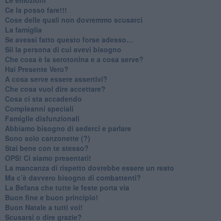
​Ce la posso fare!!!
​Cose delle quali non dovremmo scusarci
​La famiglia
​Se avessi fatto questo forse adesso…
​Sii la persona di cui avevi bisogno
Che cosa è la serotonina e a cosa serve?
​Hai Presente Vero?
A cosa serve essere assertivi?
​Che cosa vuol dire accettare?
​Cosa ci sta accadendo
​Compleanni speciali
​Famiglie disfunzionali
​Abbiamo bisogno di sederci e parlare
Sono solo canzonette (?)
​Stai bene con te stesso?
​OPS! Ci siamo presentati!
​La mancanza di rispetto dovrebbe essere un reato
​Ma c’è davvero bisogno di combattenti?
​La Befana che tutte le feste porta via
Buon fine e buon principio!
​Buon Natale a tutti voi!
​Scusarsi o dire grazie?