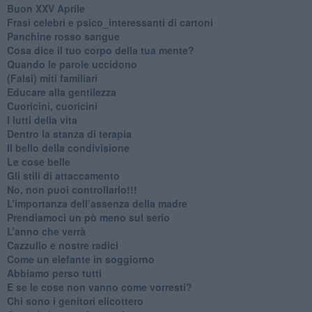
Buon XXV Aprile
​Frasi celebri e psico_interessanti di cartoni
​Panchine rosso sangue
​Cosa dice il tuo corpo della tua mente?
​Quando le parole uccidono
​(Falsi) miti familiari
​Educare alla gentilezza
​Cuoricini, cuoricini
I lutti della vita
​Dentro la stanza di terapia
​Il bello della condivisione
Le cose belle
​Gli stili di attaccamento
No, non puoi controllarlo!!!
​L’importanza dell’assenza della madre
​Prendiamoci un pò meno sul serio
​L’anno che verrà
​Cazzullo e nostre radici
​Come un elefante in soggiorno
​Abbiamo perso tutti
E se le cose non vanno come vorresti?
​Chi sono i genitori elicottero