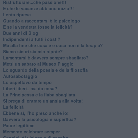
​Ristrutturare...che passione!!!
​E che le vacanze abbiano inizio!!!
​Lenta ripresa
​Quando a raccontarsi è lo psicologo
​E se la vendetta fosse la felicità?
​Due anni di Blog
​Indipendenti a tutti i costi?
​Ma alla fine che cosa è e cosa non è la terapia?
​Siamo sicuri sia mio nipote?
​Lamentarsi è davvero sempre sbagliato?
​Metti un sabato al Museo Piaggio
​Lo sguardo della poesia e della filosofia
Autosabotaggio
​Lo aspettavo da tempo
​Liberi liberi...ma da cosa?
​La Principessa e la fiaba sbagliata
Si prega di entrare un’ansia alla volta!
​La felicità
​Ebbene sì, l’ho preso anche io!
​Davvero la psicologia è superflua?
Paure legittime
​Memento celebrare semper
​Consigli di visione e di ascolto