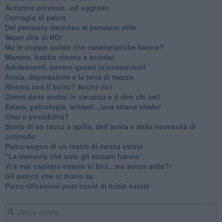
Autunno piovoso...ed uggioso
​Contagio di paura
​Dal pensiero dannoso al pensiero utile
​Saper dire di NO!
​Ma le coppie solide che caratteristiche hanno?
​Mamma, babbo ritorno a scuola!
Adolescenti, ovvero questi (s)conosciuti!
Ansia, depressione e la terra di mezzo
​Rientro con il botto? Anche no!
Dimmi dove andrai in vacanza e ti dirò chi sei!
​Estate, psicologia, animali…una strana triade!
​Crisi o possibilità?
​Storia di un tacco a spillo, dell’ansia e della necessità di
controllo
​Psico-sogno di un teatro di mezza estate
"La memoria che solo gli anziani hanno"
​Vi è mai capitato essere in bici…ma senza sella?!
​Gli ami(ci) che ci tirano su
Psico-riflessioni post covid di inizio estate