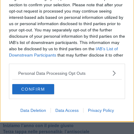
section to confirm your selection. Please note that after your
​Il passato, questo conosciuto!
​Clima ballerino e sbalzi d’umore
opt-out request is processed you may continue seeing
La maternità
interest-based ads based on personal information utilized by
​L’uomo o l’orso?
us or personal information disclosed to third parties prior to
Non hanno un amico a teatro​
your opt-out. You may separately opt-out of the further
​Tutta una questione di rispetto
disclosure of your personal information by third parties on the
​Cose che ci esauriscono
IAB’s list of downstream participants. This information may
​Vespa che passione!
also be disclosed by us to third parties on the
IAB’s List of
​Lasciate ai vostri figli il diritto di piangere
Downstream Participants
that may further disclose it to other
​Parole d’amore regalate al vento
third parties.
​Essere genitori di un adolescente
​Saper pazientare
Personal Data Processing Opt Outs
​Giornata del Fiocchetto Lilla
​Venerdì emozionalmente sostenibile
Ma ti ascolti?
CONFIRM
Contornati di persone che…
Non dare niente per scontato
Che cos’è la dipendenza affettiva?
Data Deletion
Data Access
Privacy Policy
Quarta tappa nelle personalità: il narcisista
​Nuovi arrivi!
​Iniziamo l’anno con il piede giusto
​Terza tappa nelle personalità: l’antisociale