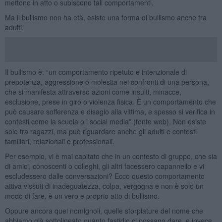
mettono in atto o subiscono tali comportamenti.
Ma il bullismo non ha età, esiste una forma di bullismo anche tra
adulti.
Il bullismo è: “un comportamento ripetuto e intenzionale di
prepotenza, aggressione o molestia nei confronti di una persona,
che si manifesta attraverso azioni come insulti, minacce,
esclusione, prese in giro o violenza fisica. È un comportamento che
può causare sofferenza e disagio alla vittima, e spesso si verifica in
contesti come la scuola o i social media” (fonte web). Non esiste
solo tra ragazzi, ma può riguardare anche gli adulti e contesti
familiari, relazionali e professionali.
Per esempio, vi è mai capitato che in un contesto di gruppo, che sia
di amici, conoscenti o colleghi, gli altri facessero capannello e vi
escludessero dalle conversazioni? Ecco questo comportamento
attiva vissuti di inadeguatezza, colpa, vergogna e non è solo un
modo di fare, è un vero e proprio atto di bullismo.
Oppure ancora quei nomignoli, quelle storpiature del nome che
abbiamo già sottolineato quanto fastidio ci possano dare, e invece