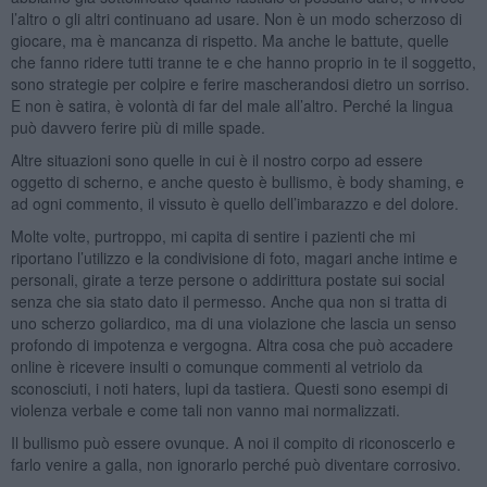
l’altro o gli altri continuano ad usare. Non è un modo scherzoso di
giocare, ma è mancanza di rispetto. Ma anche le battute, quelle
che fanno ridere tutti tranne te e che hanno proprio in te il soggetto,
sono strategie per colpire e ferire mascherandosi dietro un sorriso.
E non è satira, è volontà di far del male all’altro. Perché la lingua
può davvero ferire più di mille spade.
Altre situazioni sono quelle in cui è il nostro corpo ad essere
oggetto di scherno, e anche questo è bullismo, è body shaming, e
ad ogni commento, il vissuto è quello dell’imbarazzo e del dolore.
Molte volte, purtroppo, mi capita di sentire i pazienti che mi
riportano l’utilizzo e la condivisione di foto, magari anche intime e
personali, girate a terze persone o addirittura postate sui social
senza che sia stato dato il permesso. Anche qua non si tratta di
uno scherzo goliardico, ma di una violazione che lascia un senso
profondo di impotenza e vergogna. Altra cosa che può accadere
online è ricevere insulti o comunque commenti al vetriolo da
sconosciuti, i noti haters, lupi da tastiera. Questi sono esempi di
violenza verbale e come tali non vanno mai normalizzati.
Il bullismo può essere ovunque. A noi il compito di riconoscerlo e
farlo venire a galla, non ignorarlo perché può diventare corrosivo.