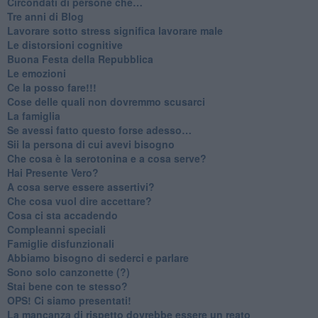
​Circondati di persone che…
​Tre anni di Blog
​Lavorare sotto stress significa lavorare male
​Le distorsioni cognitive
​Buona Festa della Repubblica
Le emozioni
​Ce la posso fare!!!
​Cose delle quali non dovremmo scusarci
​La famiglia
​Se avessi fatto questo forse adesso…
​Sii la persona di cui avevi bisogno
Che cosa è la serotonina e a cosa serve?
​Hai Presente Vero?
A cosa serve essere assertivi?
​Che cosa vuol dire accettare?
​Cosa ci sta accadendo
​Compleanni speciali
​Famiglie disfunzionali
​Abbiamo bisogno di sederci e parlare
Sono solo canzonette (?)
​Stai bene con te stesso?
​OPS! Ci siamo presentati!
​La mancanza di rispetto dovrebbe essere un reato