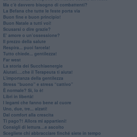
​Ma c’è davvero bisogno di combattenti?
​La Befana che tutte le feste porta via
Buon fine e buon principio!
​Buon Natale a tutti voi!
​Scusarsi o dire grazie?
​E’ amore o un’ossessione?
​Il prezzo della salute
​Respira... puoi farcela!
​Tutto chiede... gentilezza!
​Far west
​La storia dei Succhiaenergie
​Aiutati….che il Terapeuta ti aiuta!
​L’importanza della gentilezza
​Stress “buono” e stress “cattivo”
​È normale? Sì, lo è!
​Libri in libertà!
​I legami che fanno bene al cuore
Uno, due, tre... alzati!​
​Dal comfort alla crescita
​Ti pago?! Allora mi appartieni!​
​Consigli di lettura…e ascolto
​Scegliete chi abbracciare finché siete in tempo