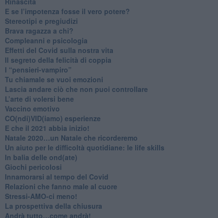
Rinascita
​E se l’impotenza fosse il vero potere?
Stereotipi e pregiudizi
​Brava ragazza a chi?
​Compleanni e psicologia
Effetti del Covid sulla nostra vita
Il segreto della felicità di coppia
​I “pensieri-vampiro”
​Tu chiamale se vuoi emozioni
​Lascia andare ciò che non puoi controllare
L’arte di volersi bene
​Vaccino emotivo
CO(ndi)VID(iamo) esperienze
​E che il 2021 abbia inizio!
​Natale 2020…un Natale che ricorderemo
Un aiuto per le difficoltà quotidiane: le life skills
​In balia delle ond(ate)
Giochi pericolosi
Innamorarsi al tempo del Covid
​Relazioni che fanno male al cuore
​Stressi-AMO-ci meno!
​La prospettiva della chiusura
​Andrà tutto…come andrà!