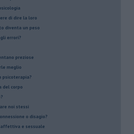
 psicologia
ere di dire la loro
to diventa un peso
li errori?
ventano preziose
rle meglio
 psicoterapia?
a del corpo
e?
vare noi stessi
 connessione o disagio?
 affettiva e sessuale