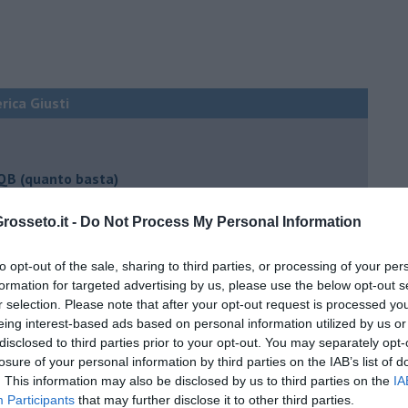
erica Giusti
 QB (quanto basta)
ture sull’umore
osseto.it -
Do Not Process My Personal Information
to opt-out of the sale, sharing to third parties, or processing of your per
formation for targeted advertising by us, please use the below opt-out s
egno
r selection. Please note that after your opt-out request is processed y
eing interest-based ads based on personal information utilized by us or
disclosed to third parties prior to your opt-out. You may separately opt-
lessi
losure of your personal information by third parties on the IAB’s list of
. This information may also be disclosed by us to third parties on the
IA
 il tempo
Participants
that may further disclose it to other third parties.