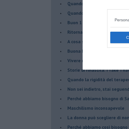
​Quando cambia il nome di u
​Quando il terapeuta torna a 
Persona
​Buon 1 Maggio!
Ritornare indietro di vent’ann
​A cosa serve davvero la psic
​Buona Pasqua e … buona rina
​Vivere nell’incertezza
​Storie di rinascita: i Take Tha
​Quando la rigidità del tera
​Non sei indietro, stai seguen
​Perché abbiamo bisogno di 
​Maschilismo inconsapevole
​La donna può scegliere di n
​Perché abbiamo così bisogno 