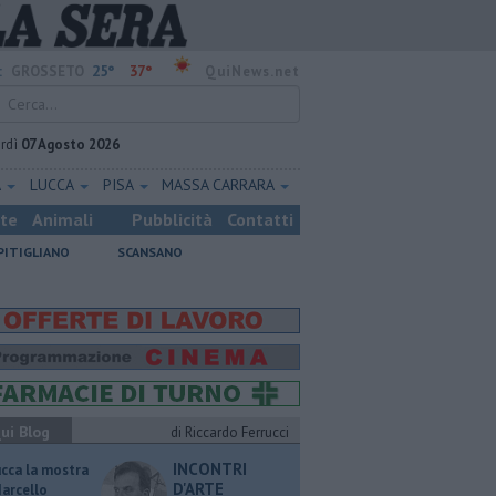
25°
37°
:
GROSSETO
QuiNews.net
rdì
07 Agosto 2026
A
LUCCA
PISA
MASSA CARRARA
ste
Animali
Pubblicità
Contatti
PITIGLIANO
SCANSANO
ui Blog
di Riccardo Ferrucci
INCONTRI
ucca la mostra
D'ARTE
Marcello