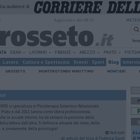
alla audience di
o
Aggiornato alle 08:55
METEO
Vene
ATA
SIENA
LIVORNO
FIRENZE
AREZZO
PRATO
PISTOI
Lavoro
Cultura e Spettacolo
Eventi
Sport
Blog
Intervi
GROSSETO
MONTEROTONDO MARITTIMO
MONTIERI
sti
2009, si specializza in Psicoterapia Sistemico-Relazionale
 Prato e dal 2011 lavora come libera professionista.
 che le accade intorno, ha da sempre la passione della
Q
ella lettura dall’altra. Si definisce amante del mare, delle
 e, ovviamente, della psicologia!
Vedi tutti
A L
gli articoli del blog di Federica Giusti
di 