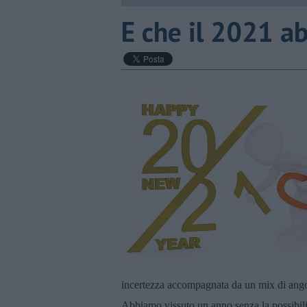
​E che il 2021 ab
incertezza accompagnata da un mix di angos
Abbiamo vissuto un anno senza la possibilità