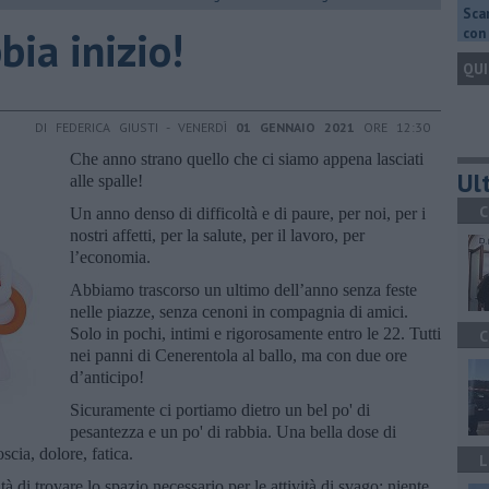
Scar
bia inizio!
con 
QUI
DI FEDERICA GIUSTI - VENERDÌ
01 GENNAIO 2021
ORE 12:30
Che anno strano quello che ci siamo appena lasciati
Ult
alle spalle!
C
Un anno denso di difficoltà e di paure, per noi, per i
nostri affetti, per la salute, per il lavoro, per
l’economia.
Abbiamo trascorso un ultimo dell’anno senza feste
nelle piazze, senza cenoni in compagnia di amici.
Solo in pochi, intimi e rigorosamente entro le 22. Tutti
C
nei panni di Cenerentola al ballo, ma con due ore
d’anticipo!
Sicuramente ci portiamo dietro un bel po' di
pesantezza e un po' di rabbia. Una bella dose di
cia, dolore, fatica.
L
 di trovare lo spazio necessario per le attività di svago: niente