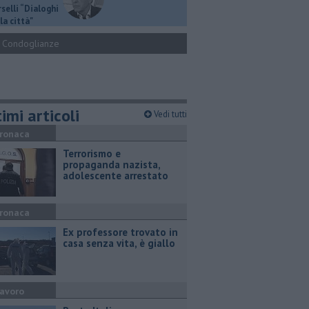
selli “Dialoghi
la città"
Condoglianze
imi articoli
Vedi tutti
ronaca
Terrorismo e
propaganda nazista,
adolescente arrestato
ronaca
Ex professore trovato in
casa senza vita, è giallo
avoro