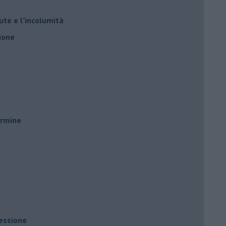
ute e l’incolumità
ione
ermine
ressione