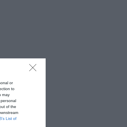
sonal or
ection to
ou may
 personal
out of the
 downstream
B’s List of