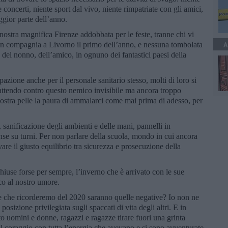
e concerti, niente sport dal vivo, niente rimpatriate con gli amici,
ggior parte dell’anno.
nostra magnifica Firenze addobbata per le feste, tranne chi vi
in compagnia a Livorno il primo dell’anno, e nessuna tombolata
A
 del nonno, dell’amico, in ognuno dei fantastici paesi della
pazione anche per il personale sanitario stesso, molti di loro si
ttendo contro questo nemico invisibile ma ancora troppo
nostra pelle la paura di ammalarci come mai prima di adesso, per
sanificazione degli ambienti e delle mani, pannelli in
nse su turni. Per non parlare della scuola, mondo in cui ancora
ovare il giusto equilibrio tra sicurezza e prosecuzione della
hiuse forse per sempre, l’inverno che è arrivato con le sue
co al nostro umore.
e che ricorderemo del 2020 saranno quelle negative? Io non ne
posizione privilegiata sugli spaccati di vita degli altri. E in
 uomini e donne, ragazzi e ragazze tirare fuori una grinta
l coraggio con tutta l’energia che avevano e si sono avventurate