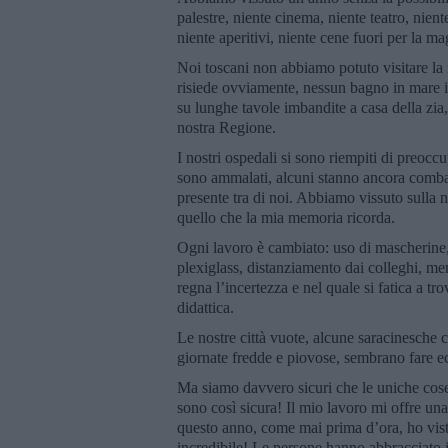
palestre, niente cinema, niente teatro, nient
niente aperitivi, niente cene fuori per la ma
Noi toscani non abbiamo potuto visitare la 
risiede ovviamente, nessun bagno in mare 
su lunghe tavole imbandite a casa della zia,
nostra Regione.
I nostri ospedali si sono riempiti di preoccu
sono ammalati, alcuni stanno ancora comba
presente tra di noi. Abbiamo vissuto sulla 
quello che la mia memoria ricorda.
Ogni lavoro è cambiato: uso di mascherine, 
plexiglass, distanziamento dai colleghi, me
regna l’incertezza e nel quale si fatica a tr
didattica.
Le nostre città vuote, alcune saracinesche c
giornate fredde e piovose, sembrano fare e
Ma siamo davvero sicuri che le uniche cos
sono così sicura! Il mio lavoro mi offre una 
questo anno, come mai prima d’ora, ho visto
incredibile! Le persone hanno abbracciato i