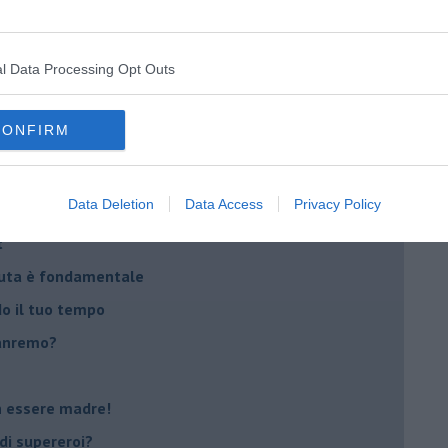
na sindrome
casa
l Data Processing Opt Outs
i
CONFIRM
oterapia
scita!
Data Deletion
Data Access
Privacy Policy
t
peuta è fondamentale
do il tuo tempo
Sanremo?
on essere madre!
di supereroi?