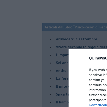
Articoli dal Blog “Psico-cose” di Fed
​Arrivederci a settembre
​Vivere secondo la regola del
​L'impatto delle alte tempera
QUInewsGr
Sei anni di Psico-Cose
If you wish 
​Anche il terapeuta “sente”
sensitive in
​La forza silenziosa dell'imp
confirm you
continue se
​Il mito della madre leonessa
information 
Spazi leggeri per tempi comp
further disc
participants
Il bambino, il marshmallow e
Downstream 