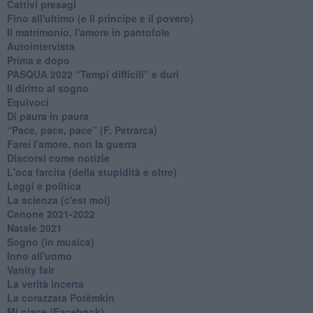
Cattivi presagi
Fino all'ultimo (e Il principe e il povero)
Il matrimonio, l'amore in pantofole
Autointervista
Prima e dopo
​PASQUA 2022 “Tempi difficili” e duri
Il diritto al sogno
Equivoci
Di paura in paura
​“Pace, pace, pace” (F. Petrarca)
Farei l'amore, non la guerra
Discorsi come notizie
L'oca farcita (della stupidità e oltre)
Leggi e politica
La scienza (c'est moi)
Cenone 2021-2022
Natale 2021
Sogno (in musica)
Inno all'uomo
Vanity fair
La verità incerta
La corazzata Potëmkin
Mi piace (Facebook)