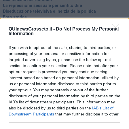
La repressione sessuale per sentito dire
Diseducazione televisiva e inerzia della politica
Foto storica
Esequie solenni
Nostalgia del sangue blu
QUInewsGrosseto.it -
Do Not Process My Personal
Information
Teste calde
Non avere e non essere
Armiamoci e... avviatevi
If you wish to opt-out of the sale, sharing to third parties, or
Da Capodanno a Carnevale
processing of your personal or sensitive information for
Schizzi di fango
targeted advertising by us, please use the below opt-out
Sor-riso amaro
section to confirm your selection. Please note that after your
Fine anno al ristorante
opt-out request is processed you may continue seeing
La festa di Capodanno
interest-based ads based on personal information utilized by
Natale 2024
us or personal information disclosed to third parties prior to
Re e regnanti
your opt-out. You may separately opt-out of the further
A noi interessa il dito non la luna
disclosure of your personal information by third parties on the
Come rubare allo stato e vivere felici
IAB’s list of downstream participants. This information may
Una performance
also be disclosed by us to third parties on the
IAB’s List of
Il compagno
Downstream Participants
that may further disclose it to other
​Io (allo specchio)
Tramonto
third parties.
Passato, presente, futuro