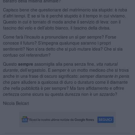
baratro della miseria animale?
Capisco bene che questionare del matrimonio sia stupido: è roba
d’altri tempi. E se si fa è perché stupido è il tempo in cui viviamo.
Questo in cui è tornato di moda anche il servizio di leva: con il
fascino del velo e dell’abito bianco, il fascino della divisa.
Come farà l’incauto a pronunciare un sì per sempre? Forse
conosce il futuro? S’impegna qualunque saranno i propri
sentimenti? Non s’era detto che si può mutare idea? Che si sia
confuso col
referendum
?
Questo
sempre
assomiglia alla pena senza fine,
vita natural
durante
, dell’ergastolo. E
semper
è un motto mediceo che si trova
anche in una frase di oscuro significato:
semper diamante in penis
che pare alludere a qualcosa di duro o duraturo come il diamante
che nella pubblicità è per sempre? Ma fare affidamento e offrire
certezza come sicura su questa durezza non è un azzardo?
Nicola Belcari