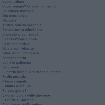
La tentazione
​Sì per sempre? O no al momento?
Un brusco risveglio
Ora come allora
Nequizia
Andare oltre lo specchio
Parlare con la televisione
Uno solo al comando?
La ricreazione è finita
La buona notizia
Natale con l'elmetto
Valori dubbi miti fasulli
Demeritocrazia
La tivvù pallonara
Halloween
​Lucrezia Borgia, una storia di potere
Facile profezia
Il terzo compito
L'abiura di Galileo
Fu vera gloria?
La guerricciola delle due rose
La truffa all'anziano
Alla fermata dell'autobus