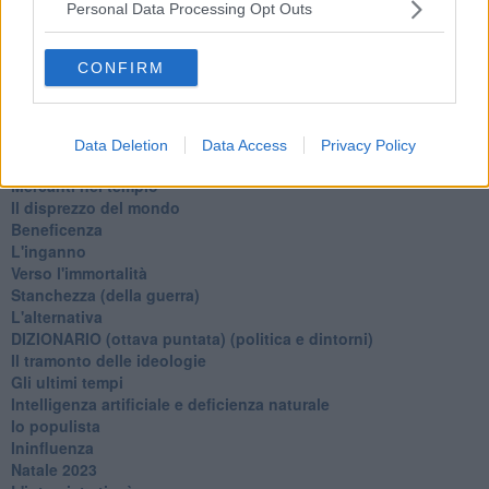
La virtù del non fare
Personal Data Processing Opt Outs
Il giorno dei saldi
L'ultimo post
CONFIRM
Leggendo l'Eneide
​(In)sicurezza stradale
Il decalogo del politico
Un calcio alla finzione
Data Deletion
Data Access
Privacy Policy
Solitudine
Mercanti nel tempio
Il disprezzo del mondo
Beneficenza
L'inganno
Verso l'immortalità
Stanchezza (della guerra)
L'alternativa
​DIZIONARIO (ottava puntata) (politica e dintorni)
Il tramonto delle ideologie
Gli ultimi tempi
Intelligenza artificiale e deficienza naturale
Io populista
Ininfluenza
Natale 2023