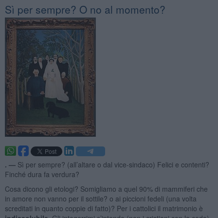
​Sì per sempre? O no al momento?
. —
Sì per sempre? (all’altare o dal vice-sindaco) Felici e contenti?
Finché dura fa verdura?
Cosa dicono gli etologi? Somigliamo a quel 90% di mammiferi che
in amore non vanno per il sottile? o ai piccioni fedeli (una volta
screditati in quanto coppie di fatto)? Per i cattolici il matrimonio è
indissolubile
. Gli integerrimi s’intende (non i cristiani con la coda).