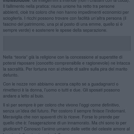
Il fallimento nella pratica: niuna unione ha retto tra persone
abbienti, cioè tra coloro che non hanno impedimenti economici per
scioglierla. I ricchi possono trovare con facilità un’altra persona (il
fascino del patrimonio, una pi al posto di una emme, quello sì è
sempre verde) e sostenere le spese della separazione.
Nella “teoria” già la religione con la concessione al superstite di
potersi risposare (concetto comprensibile e ragionevole) ne intacca
la sacralità. Per fortuna non si chiede di salire sulla pira del marito
defunto.
Con le nozze non abbiamo ancora capito se a guadagnarci o
rimetterci è la donna, l’uomo o tutti e due. Gli sposati possono
andare a letto al buio.
Il sì per sempre è per coloro che vivono l’oggi come definitivo,
senza un’idea del futuro. Per costoro il sempre finisce l’indomani.
Meraviglia che non spaventi chi lo riceve. Forse lo prende per
quello che è: l’esagerazione di un innamorato. Ma chi sono io per
giudicare? Conosco l’animo umano dalle vette del celeste amore al