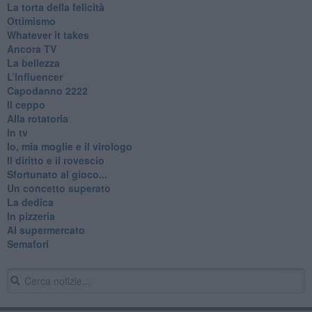
La torta della felicità
Ottimismo
Whatever it takes
Ancora TV
La bellezza
L’Influencer
​Capodanno 2222
Il ceppo
Alla rotatoria
In tv
Io, mia moglie e il virologo
Il diritto e il rovescio
Sfortunato al gioco...
Un concetto superato
La dedica
In pizzeria
Al supermercato
Semafori