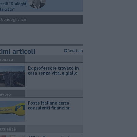
selli “Dialoghi
la città"
Condoglianze
imi articoli
Vedi tutti
ronaca
Ex professore trovato in
casa senza vita, è giallo
avoro
Poste Italiane cerca
consulenti finanziari
ttualità