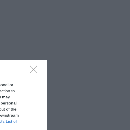
sonal or
ection to
ou may
 personal
out of the
 downstream
B’s List of