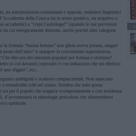
o, tra interpretazioni contrastanti e opposte, malintesi linguistici
l’Accademia della Crusca sia in senso positivo, sia negativo o
tessi accademici a “crepi l’astrologo!” (quando le sue previsioni
S
re da cui energicamente dissento, anche perché altre categorie
he la formula “buona fortuna” non gliela aveva portata, magari
l posto dell’altra? A spargere la convinzione superstiziosa,
Che dire poi dei sinonimi popolari per fortuna e sfortuna?
ietro (o col davanti) corporale; è con imbarazzo che mi riferisco
“è uno sfigato”, ecc..
ve regnano ambiguità e scabrosi compiacimenti. Non mancano
ie a ermafroditi colti nel sonno. Sembra che tutto possa
gli usi per il popolo che reagisce scompostamente e con insistenza
ciò, d’avventurarsi in etimologie pericolose che sfiorerebbero
poco spirituale.