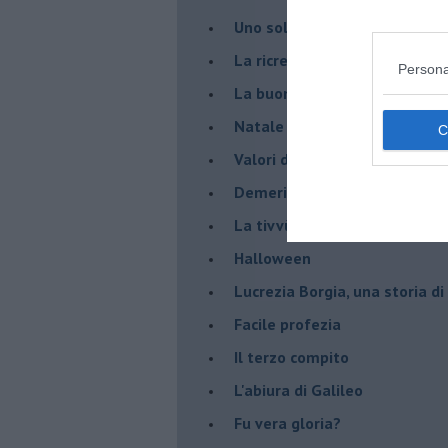
Uno solo al comando?
La ricreazione è finita
Persona
La buona notizia
Natale con l'elmetto
Valori dubbi miti fasulli
Demeritocrazia
La tivvù pallonara
Halloween
​Lucrezia Borgia, una storia d
Facile profezia
Il terzo compito
L'abiura di Galileo
Fu vera gloria?