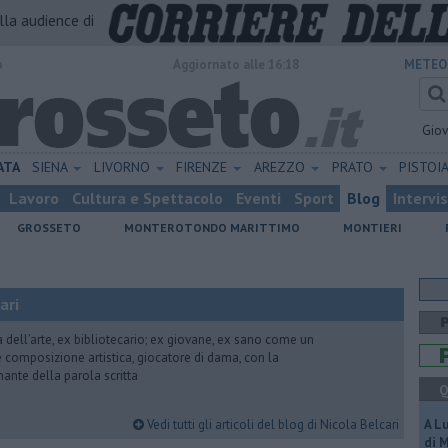
alla audience di
o
Aggiornato alle 16:18
METEO
Gio
ATA
SIENA
LIVORNO
FIRENZE
AREZZO
PRATO
PISTOI
Lavoro
Cultura e Spettacolo
Eventi
Sport
Blog
Intervi
GROSSETO
MONTEROTONDO MARITTIMO
MONTIERI
ari
ria dell’arte, ex bibliotecario; ex giovane, ex sano come un
 e composizione artistica, giocatore di dama, con la
mante della parola scritta
Q
Vedi tutti gli articoli del blog di Nicola Belcari
A L
di 