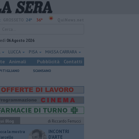
24°
36°
:
GROSSETO
QuiNews.net
vedì
06 Agosto 2026
A
LUCCA
PISA
MASSA CARRARA
ste
Animali
Pubblicità
Contatti
PITIGLIANO
SCANSANO
ui Blog
di Riccardo Ferrucci
INCONTRI
ucca la mostra
D'ARTE
Marcello