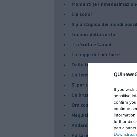
Momenti (e immedesimazion
Chi sono?
Il più stupido dei mondi possib
I nemici della verità
Tra Scilla e Cariddi
La legge del più forte
Dalla terra alla luna
La tentazione
QUInewsGr
​Sì per sempre? O no al mom
If you wish 
Un brusco risveglio
sensitive in
confirm you
Ora come allora
continue se
Nequizia
information 
further disc
Andare oltre lo specchio
participants
Downstream 
Parlare con la televisione