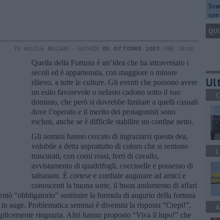
Scar
con 
QUI
DI NICOLA BELCARI - GIOVEDÌ
05 OTTOBRE 2023
ORE 08:00
Quella della Fortuna è un’idea che ha attraversato i
secoli ed è appartenuta, con maggiore o minore
Ult
rilievo, a tutte le culture. Gli eventi che possono avere
un esito favorevole o nefasto cadono sotto il suo
C
dominio, che però si dovrebbe limitare a quelli casuali
dove l’operato e il merito dei protagonisti sono
esclusi, anche se è difficile stabilire un confine netto.
Gli uomini hanno cercato di ingraziarsi questa dea,
volubile a detta soprattutto di coloro che si sentono
L
trascurati, con corni rossi, ferri di cavallo,
avvistamento di quadrifogli, coccinelle e possesso di
talismani. È cortese e cordiale augurare ad amici e
conoscenti la buona sorte, il buon andamento di affari
entò “obbligatorio” sostituire la formula di augurio della fortuna
a in auge. Problematica semmai è divenuta la risposta “Crepi!”,
A
plicemente ringrazia. Altri hanno proposto “Viva il lupo!” che