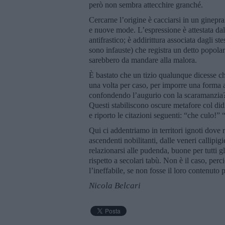
però non sembra attecchire granché.
Cercarne l’origine è cacciarsi in un gineprai
e nuove mode. L’espressione è attestata dal
antifrastico; è addirittura associata dagli s
sono infauste) che registra un detto popola
sarebbero da mandare alla malora.
È bastato che un tizio qualunque dicesse c
una volta per caso, per imporre una forma a
confondendo l’augurio con la scaramanzia? 
Questi stabiliscono oscure metafore col did
e riporto le citazioni seguenti: “che culo!” 
Qui ci addentriamo in territori ignoti do
ascendenti nobilitanti, dalle veneri callipig
relazionarsi alle pudenda, buone per tutti 
rispetto a secolari tabù. Non è il caso, per
l’ineffabile, se non fosse il loro contenuto 
Nicola Belcari