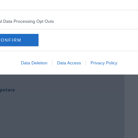
l Data Processing Opt Outs
CONFIRM
Data Deletion
Data Access
Privacy Policy
i potere