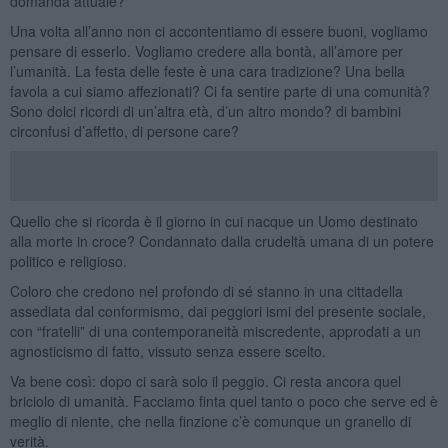
domanda attuale?
Una volta all’anno non ci accontentiamo di essere buoni, vogliamo
pensare di esserlo. Vogliamo credere alla bontà, all’amore per
l’umanità. La festa delle feste è una cara tradizione? Una bella
favola a cui siamo affezionati? Ci fa sentire parte di una comunità?
Sono dolci ricordi di un’altra età, d’un altro mondo? di bambini
circonfusi d’affetto, di persone care?
Quello che si ricorda è il giorno in cui nacque un Uomo destinato
alla morte in croce? Condannato dalla crudeltà umana di un potere
politico e religioso.
Coloro che credono nel profondo di sé stanno in una cittadella
assediata dal conformismo, dai peggiori ismi del presente sociale,
con “fratelli” di una contemporaneità miscredente, approdati a un
agnosticismo di fatto, vissuto senza essere scelto.
Va bene così: dopo ci sarà solo il peggio. Ci resta ancora quel
briciolo di umanità. Facciamo finta quel tanto o poco che serve ed è
meglio di niente, che nella finzione c’è comunque un granello di
verità.