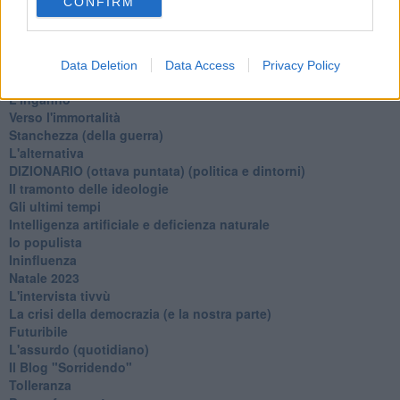
CONFIRM
Un calcio alla finzione
Solitudine
Mercanti nel tempio
Il disprezzo del mondo
Data Deletion
Data Access
Privacy Policy
Beneficenza
L'inganno
Verso l'immortalità
Stanchezza (della guerra)
L'alternativa
​DIZIONARIO (ottava puntata) (politica e dintorni)
Il tramonto delle ideologie
Gli ultimi tempi
Intelligenza artificiale e deficienza naturale
Io populista
Ininfluenza
Natale 2023
L'intervista tivvù
La crisi della democrazia (e la nostra parte)
Futuribile
L'assurdo (quotidiano)
Il Blog "Sorridendo"
Tolleranza