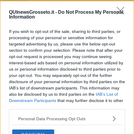
Non avere e non essere
Armiamoci e... avviatevi
QUInewsGrosseto.it -
Do Not Process My Personal
Information
Da Capodanno a Carnevale
Schizzi di fango
Sor-riso amaro
If you wish to opt-out of the sale, sharing to third parties, or
Fine anno al ristorante
processing of your personal or sensitive information for
La festa di Capodanno
targeted advertising by us, please use the below opt-out
Natale 2024
section to confirm your selection. Please note that after your
Re e regnanti
opt-out request is processed you may continue seeing
A noi interessa il dito non la luna
interest-based ads based on personal information utilized by
Come rubare allo stato e vivere felici
us or personal information disclosed to third parties prior to
Una performance
your opt-out. You may separately opt-out of the further
Il compagno
disclosure of your personal information by third parties on the
​Io (allo specchio)
IAB’s list of downstream participants. This information may
Tramonto
also be disclosed by us to third parties on the
IAB’s List of
Passato, presente, futuro
Downstream Participants
that may further disclose it to other
La virtù del non fare
Il giorno dei saldi
third parties.
L'ultimo post
Personal Data Processing Opt Outs
Leggendo l'Eneide
​(In)sicurezza stradale
Il decalogo del politico