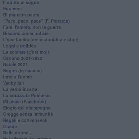
Il diritto al sogno
Equivoci
Di paura in paura
​“Pace, pace, pace” (F. Petrarca)
Farei l'amore, non la guerra
Discorsi come notizie
L'oca farcita (della stupidità e oltre)
Leggi e politica
La scienza (c'est moi)
Cenone 2021-2022
Natale 2021
Sogno (in musica)
Inno all'uomo
Vanity fair
La verità incerta
La corazzata Potëmkin
Mi piace (Facebook)
Elogio del disimpegno
Gregge senza immunità
Regali e convenevoli
Ombre
Dalle donne...
Nel silenzio, in segreto