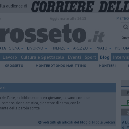
alla audience di
o
Aggiornato alle 16:18
METEO
Gio
ATA
SIENA
LIVORNO
FIRENZE
AREZZO
PRATO
PISTOI
Lavoro
Cultura e Spettacolo
Eventi
Sport
Blog
Intervi
GROSSETO
MONTEROTONDO MARITTIMO
MONTIERI
ari
ria dell’arte, ex bibliotecario; ex giovane, ex sano come un
 e composizione artistica, giocatore di dama, con la
mante della parola scritta
Q
Vedi tutti gli articoli del blog di Nicola Belcari
A L
di 