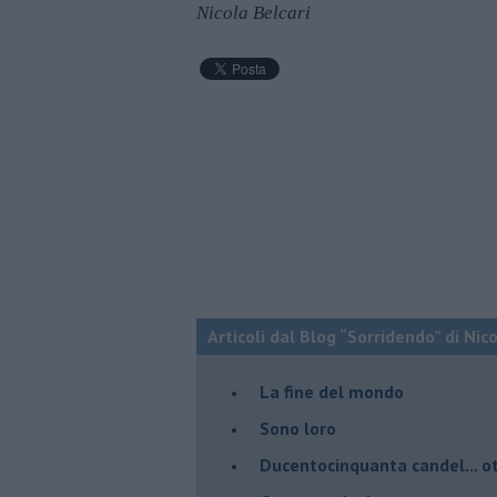
Nicola Belcari
Articoli dal Blog “Sorridendo” di Nic
La fine del mondo
Sono loro
Ducentocinquanta candel... ot