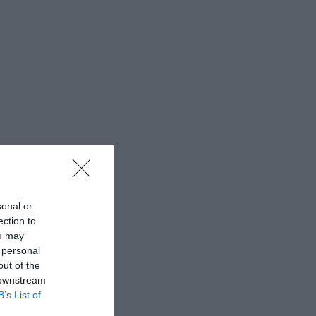
sonal or
ection to
ou may
 personal
out of the
 downstream
B’s List of