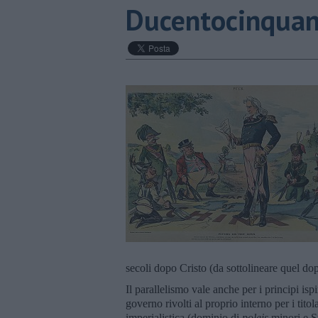
Ducentocinquant
secoli dopo Cristo (da sottolineare quel do
Il parallelismo vale anche per i principi ispi
governo rivolti al proprio interno per i titol
imperialistica (dominio di
poleis
minori e St