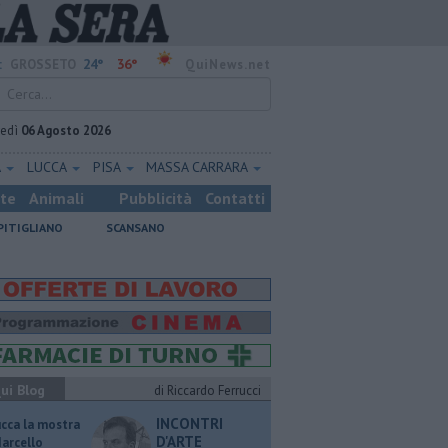
24°
36°
:
GROSSETO
QuiNews.net
vedì
06 Agosto 2026
A
LUCCA
PISA
MASSA CARRARA
ste
Animali
Pubblicità
Contatti
PITIGLIANO
SCANSANO
ui Blog
di Riccardo Ferrucci
INCONTRI
ucca la mostra
D'ARTE
Marcello