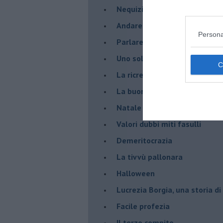
Nequizia
Andare oltre lo specchio
Persona
Parlare con la televisione
Uno solo al comando?
La ricreazione è finita
La buona notizia
Natale con l'elmetto
Valori dubbi miti fasulli
Demeritocrazia
La tivvù pallonara
Halloween
​Lucrezia Borgia, una storia d
Facile profezia
Il terzo compito