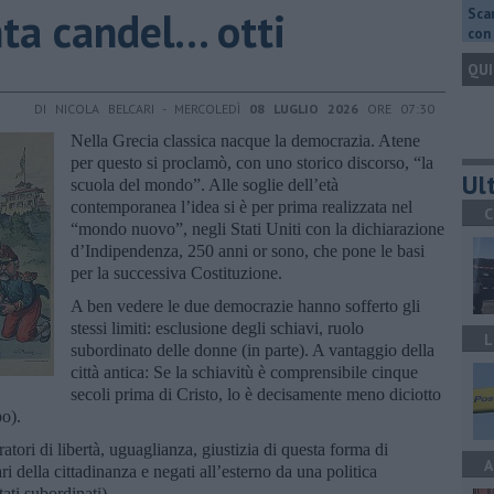
a candel... otti
Scar
con 
QUI
DI NICOLA BELCARI - MERCOLEDÌ
08 LUGLIO 2026
ORE 07:30
Nella Grecia classica nacque la democrazia. Atene
per questo si proclamò, con uno storico discorso, “la
Ult
scuola del mondo”. Alle soglie dell’età
contemporanea l’idea si è per prima realizzata nel
C
“mondo nuovo”, negli Stati Uniti con la dichiarazione
d’Indipendenza, 250 anni or sono, che pone le basi
per la successiva Costituzione.
A ben vedere le due democrazie hanno sofferto gli
stessi limiti: esclusione degli schiavi, ruolo
L
subordinato delle donne (in parte). A vantaggio della
città antica: Se la schiavitù è comprensibile cinque
secoli prima di Cristo, lo è decisamente meno diciotto
po).
ratori di libertà, uguaglianza, giustizia di questa forma di
A
ari della cittadinanza e negati all’esterno da una politica
ati subordinati).