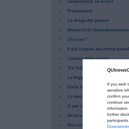
Cenerentola, la escort
Precisazioni
La droga del potere
Momenti (e immedesimazion
Chi sono?
Il più stupido dei mondi possib
I nemici della verità
Tra Scilla e Cariddi
QUInewsGr
La legge del più forte
If you wish 
Dalla terra alla luna
sensitive in
La tentazione
confirm you
continue se
​Sì per sempre? O no al mom
information 
further disc
Un brusco risveglio
participants
Ora come allora
Downstream 