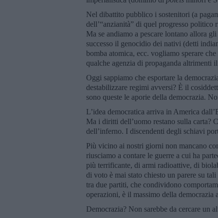
Nel dibattito pubblico i sostenitori (a pag
dell’“anzianità” di quel progresso politico r
Ma se andiamo a pescare lontano allora gli 
successo il genocidio dei nativi (detti indian
bomba atomica, ecc. vogliamo sperare che i c
qualche agenzia di propaganda altrimenti il
Oggi sappiamo che esportare la democrazia 
destabilizzare regimi avversi? È il cosidd
sono queste le aporie della democrazia. Non 
L’idea democratica arriva in America dall’E
Ma i diritti dell’uomo restano sulla carta? 
dell’inferno. I discendenti degli schiavi po
Più vicino ai nostri giorni non mancano co
riusciamo a contare le guerre a cui ha parte
più terrificante, di armi radioattive, di bio
di voto è mai stato chiesto un parere su tali
tra due partiti, che condividono comportame
operazioni, è il massimo della democrazia 
Democrazia? Non sarebbe da cercare un a