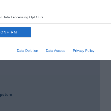
l Data Processing Opt Outs
CONFIRM
Data Deletion
Data Access
Privacy Policy
i potere