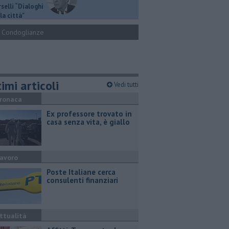
selli “Dialoghi
la città"
Condoglianze
imi articoli
Vedi tutti
ronaca
Ex professore trovato in
casa senza vita, è giallo
avoro
Poste Italiane cerca
consulenti finanziari
ttualità