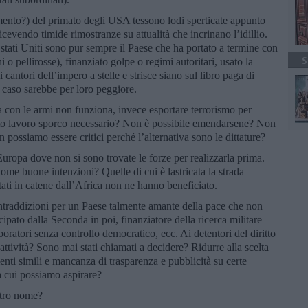
amento?) del primato degli USA tessono lodi sperticate appunto
icevendo timide rimostranze su attualità che incrinano l’idillio.
stati Uniti sono pur sempre il Paese che ha portato a termine con
S
i o pellirosse), finanziato golpe o regimi autoritari, usato la
antori dell’impero a stelle e strisce siano sul libro paga di
 caso sarebbe per loro peggiore.
con le armi non funziona, invece esportare terrorismo per
etto lavoro sporco necessario? Non è possibile emendarsene? Non
possiamo essere critici perché l’alternativa sono le dittature?
uropa dove non si sono trovate le forze per realizzarla prima.
Come buone intenzioni? Quelle di cui è lastricata la strada
rtati in catene dall’Africa non ne hanno beneficiato.
ntraddizioni per un Paese talmente amante della pace che non
cipato dalla Seconda in poi, finanziatore della ricerca militare
laboratori senza controllo democratico, ecc. Ai detentori del diritto
 attività? Sono mai stati chiamati a decidere? Ridurre alla scelta
nti simili e mancanza di trasparenza e pubblicità su certe
a cui possiamo aspirare?
ltro nome?