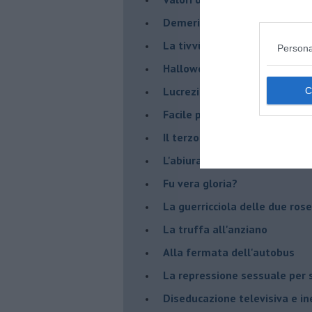
Demeritocrazia
La tivvù pallonara
Persona
Halloween
​Lucrezia Borgia, una storia d
Facile profezia
Il terzo compito
L'abiura di Galileo
Fu vera gloria?
La guerricciola delle due rose
La truffa all'anziano
Alla fermata dell'autobus
La repressione sessuale per s
Diseducazione televisiva e ine