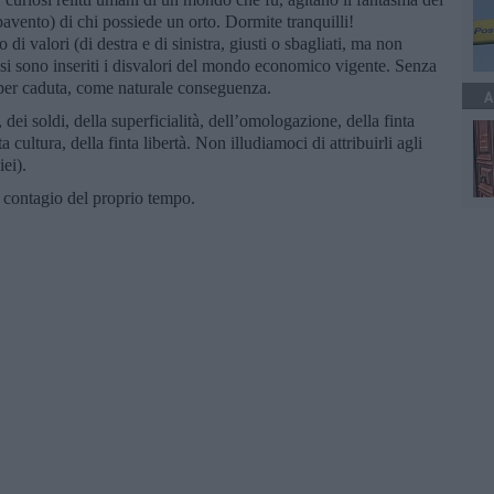
pavento) di chi possiede un orto. Dormite tranquilli!
di valori (di destra e di sinistra, giusti o sbagliati, ma non
i) si sono inseriti i disvalori del mondo economico vigente. Senza
ì per caduta, come naturale conseguenza.
A
dei soldi, della superficialità, dell’omologazione, della finta
a cultura, della finta libertà. Non illudiamoci di attribuirli agli
iei).
l contagio del proprio tempo.