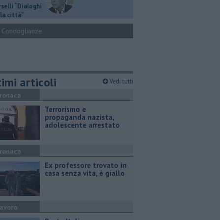
selli “Dialoghi
la città"
Condoglianze
imi articoli
Vedi tutti
ronaca
Terrorismo e
propaganda nazista,
adolescente arrestato
ronaca
Ex professore trovato in
casa senza vita, è giallo
avoro