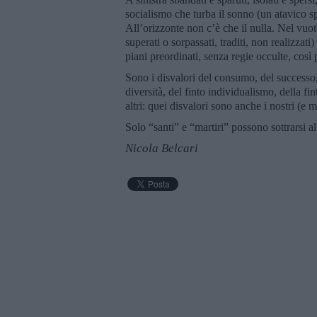
socialismo che turba il sonno (un atavico s
All’orizzonte non c’è che il nulla. Nel vuoto 
superati o sorpassati, traditi, non realizzat
piani preordinati, senza regie occulte, cos
Sono i disvalori del consumo, del successo, 
diversità, del finto individualismo, della fint
altri: quei disvalori sono anche i nostri (e m
Solo “santi” e “martiri” possono sottrarsi a
Nicola Belcari