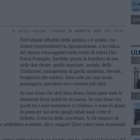
Scar
con 
QUI
DI NICOLA BELCARI - VENERDÌ
25 AGOSTO 2023
ORE 09:00
Nell’attuale dibattito della politica s’è sentito con
serietà (sorprendente) la riproposizione, o la critica,
Ult
del ritorno (stravagante) della triade di valori Dio-
Patria-Famiglia. Sarebbe questa la bandiera di una
C
delle due destre, quella popolare, sociale, della
Tradizione, (antagonista di quella moderna, liberale,
borghese) che sembra, forse solo per una moda
passeggera, prevalere nei consensi sull’altra.
Se non fosse che dell’altra destra fanno parte tutte le
C
rimanenti forze politiche di massa. Se non fosse che
pochi tra i suoi sostenitori ci credono, o sono in grado
di praticare sul serio quegli ideali usati come il
belletto, il trucco della coscienza. A chi stupisce di
o addirittura scandalo, dico: magari! Quei valori sono tramontati
L
si, curiosi relitti umani di un mondo che fu, agitano il fantasma del