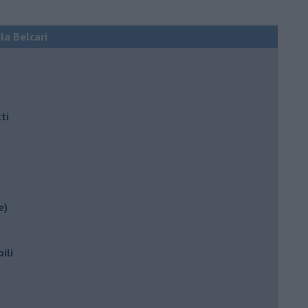
ola Belcari
ti
e)
ili