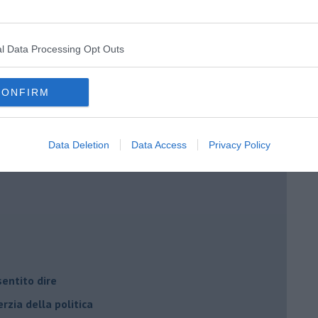
l Data Processing Opt Outs
i potere
CONFIRM
Data Deletion
Data Access
Privacy Policy
entito dire
rzia della politica