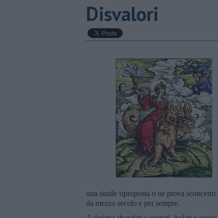
Disvalori
una simile riproposta o ne prova sconcerto 
da mezzo secolo e per sempre.
A sinistra sbandati e sparuti, isolati e sper