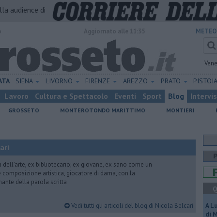
alla audience di
o
Aggiornato alle 11:35
METEO
Vene
ATA
SIENA
LIVORNO
FIRENZE
AREZZO
PRATO
PISTOI
Lavoro
Cultura e Spettacolo
Eventi
Sport
Blog
Intervi
GROSSETO
MONTEROTONDO MARITTIMO
MONTIERI
ari
ria dell’arte, ex bibliotecario; ex giovane, ex sano come un
 e composizione artistica, giocatore di dama, con la
mante della parola scritta
Q
Vedi tutti gli articoli del blog di Nicola Belcari
A L
di 