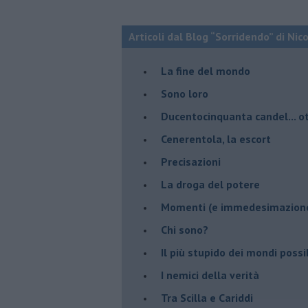
Articoli dal Blog “Sorridendo” di Nic
La fine del mondo
Sono loro
Ducentocinquanta candel... ot
Cenerentola, la escort
Precisazioni
La droga del potere
Momenti (e immedesimazion
Chi sono?
Il più stupido dei mondi possib
I nemici della verità
Tra Scilla e Cariddi