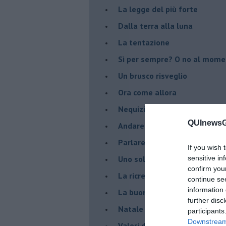
La legge del più forte
Dalla terra alla luna
La tentazione
​Sì per sempre? O no al mom
Un brusco risveglio
Ora come allora
Nequizia
QUInewsGr
Andare oltre lo specchio
Parlare con la televisione
If you wish 
Uno solo al comando?
sensitive in
confirm you
La ricreazione è finita
continue se
information 
La buona notizia
further disc
Natale con l'elmetto
participants
Downstream 
Valori dubbi miti fasulli