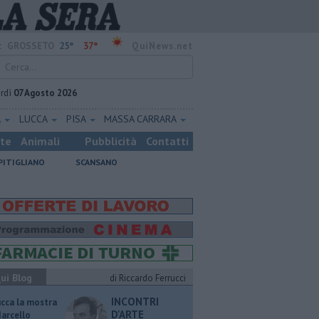
25°
37°
:
GROSSETO
QuiNews.net
rdì
07 Agosto 2026
A
LUCCA
PISA
MASSA CARRARA
ste
Animali
Pubblicità
Contatti
PITIGLIANO
SCANSANO
ui Blog
di Riccardo Ferrucci
INCONTRI
ucca la mostra
D'ARTE
Marcello