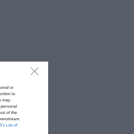
sonal or
ection to
ou may
 personal
out of the
 downstream
B’s List of