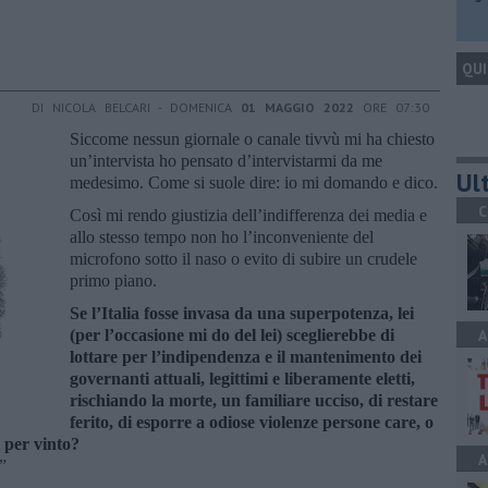
QUI
DI NICOLA BELCARI - DOMENICA
01 MAGGIO 2022
ORE 07:30
Siccome nessun giornale o canale tivvù mi ha chiesto
un’intervista ho pensato d’intervistarmi da me
Ult
medesimo. Come si suole dire: io mi domando e dico.
C
Così mi rendo giustizia dell’indifferenza dei media e
allo stesso tempo non ho l’inconveniente del
microfono sotto il naso o evito di subire un crudele
primo piano.
Se l’Italia fosse invasa da una superpotenza, lei
(per l’occasione mi do del lei) sceglierebbe di
A
lottare per l’indipendenza e il mantenimento dei
governanti attuali, legittimi e liberamente eletti,
rischiando la morte, un familiare ucciso, di restare
ferito, di esporre a odiose violenze persone care, o
 per vinto?
A
”