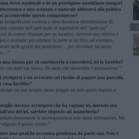
n una tivvù nazionale o in un prestigioso quotidiano (magari
tocensura o uno scontato e naturale allinearsi alla politica
, lei accetterebbe questo compromesso?
a insignificante cortesia e direi doverosa dimostrazione di
C
genza consiste nell’anticipare le aspettative del “padrone”
osì da essere chiamati per un incarico, ricevere una rubrica o
poi è normale: per ottenere la parte in un film, ad esempio,
entrare nelle grazie del produttore… per diventare un attore
cio…”
ia una donna pur di convincerla a concedersi, lei lo farebbe?
o con tutto me stesso, fin tanto che durerebbe l’infatuazione.”
di rivolgersi a un avvocato col rischio di pagare una parcella
he cosa farebbe?
 ritengo sia pur sempre meno peggio un solo guaio rispetto a
 moglie dovesse accorgersi che ha ragione lei, intendo sua
dall’uso del lei, sarebbe disposto ad ammetterlo?
pitato (nonostante le incomprensioni non siano infrequenti). Ma
 valgono il quieto vivere.”
mere una qualche eccessiva prudenza da parte sua. Non è