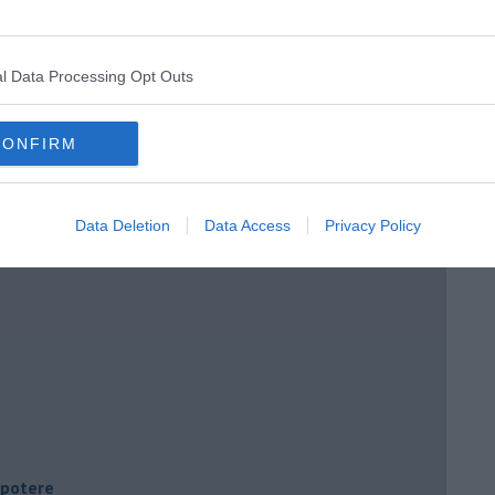
l Data Processing Opt Outs
CONFIRM
Data Deletion
Data Access
Privacy Policy
i potere