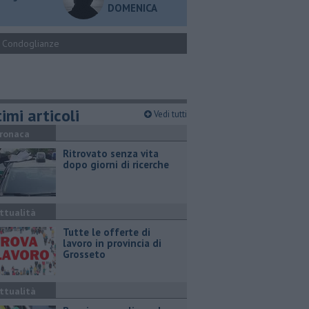
DOMENICA
Condoglianze
imi articoli
Vedi tutti
ronaca
Ritrovato senza vita
dopo giorni di ricerche
ttualità
​Tutte le offerte di
lavoro in provincia di
Grosseto
ttualità