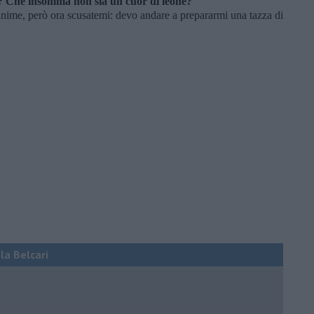
o? Che insomma non sia un cuor di leone?
anime, però ora scusatemi: devo andare a prepararmi una tazza di
ola Belcari