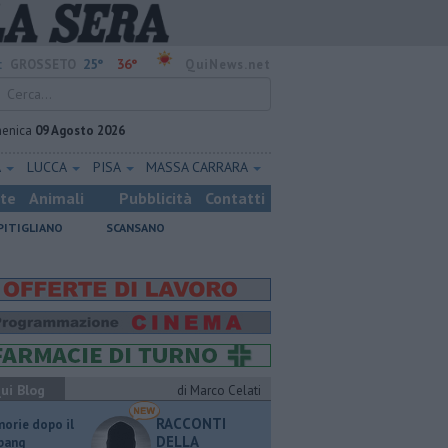
25°
36°
:
GROSSETO
QuiNews.net
enica
09 Agosto 2026
A
LUCCA
PISA
MASSA CARRARA
ste
Animali
Pubblicità
Contatti
PITIGLIANO
SCANSANO
ui Blog
di Marco Celati
RACCONTI
orie dopo il
DELLA
 bang