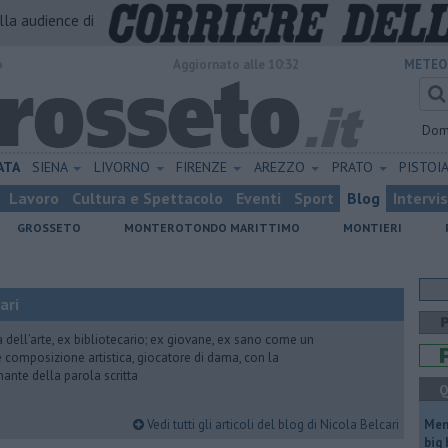
alla audience di
o
Aggiornato alle 10:32
METEO
Dom
ATA
SIENA
LIVORNO
FIRENZE
AREZZO
PRATO
PISTOI
Lavoro
Cultura e Spettacolo
Eventi
Sport
Blog
Intervi
GROSSETO
MONTEROTONDO MARITTIMO
MONTIERI
ari
ria dell’arte, ex bibliotecario; ex giovane, ex sano come un
 e composizione artistica, giocatore di dama, con la
mante della parola scritta
Q
Vedi tutti gli articoli del blog di Nicola Belcari
Mem
big