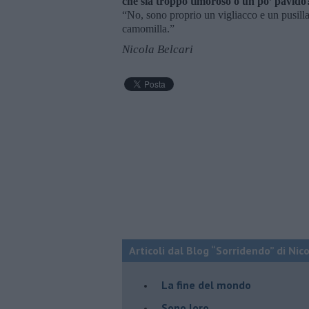
che sia troppo timoroso o un po’ pavid
“No, sono proprio un vigliacco e un pusill
camomilla.”
Nicola Belcari
Articoli dal Blog “Sorridendo” di Nic
La fine del mondo
Sono loro