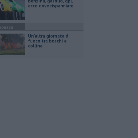
​Benzina, gasolio, gpl,
ecco dove risparmiare
ronaca
Un'altra giornata di
fuoco tra boschi e
colline