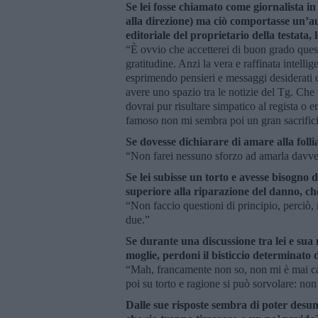
Se lei fosse chiamato come giornalista i
alla direzione) ma ciò comportasse un’au
editoriale del proprietario della testata
“È ovvio che accetterei di buon grado quest
gratitudine. Anzi la vera e raffinata intelli
esprimendo pensieri e messaggi desiderati c
avere uno spazio tra le notizie del Tg. Che 
dovrai pur risultare simpatico al regista o 
famoso non mi sembra poi un gran sacrifi
Se dovesse dichiarare di amare alla foll
“Non farei nessuno sforzo ad amarla davver
Se lei subisse un torto e avesse bisogno 
superiore alla riparazione del danno, c
“Non faccio questioni di principio, perciò,
due.”
Se durante una discussione tra lei e sua
moglie, perdoni il bisticcio determinato 
“Mah, francamente non so, non mi è mai ca
poi su torto e ragione si può sorvolare: non
Dalle sue risposte sembra di poter desu