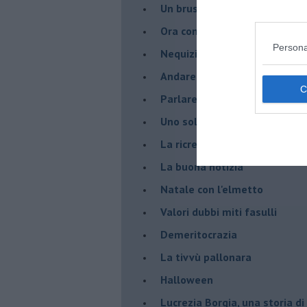
Un brusco risveglio
Ora come allora
Persona
Nequizia
Andare oltre lo specchio
Parlare con la televisione
Uno solo al comando?
La ricreazione è finita
La buona notizia
Natale con l'elmetto
Valori dubbi miti fasulli
Demeritocrazia
La tivvù pallonara
Halloween
​Lucrezia Borgia, una storia d