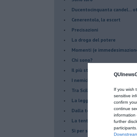
Ducentocinquanta candel... ot
Cenerentola, la escort
Precisazioni
La droga del potere
Momenti (e immedesimazion
Chi sono?
Il più stupido dei mondi possib
QUInewsGr
I nemici della verità
If you wish 
Tra Scilla e Cariddi
sensitive in
La legge del più forte
confirm you
continue se
Dalla terra alla luna
information 
La tentazione
further disc
participants
​Sì per sempre? O no al mom
Downstream 