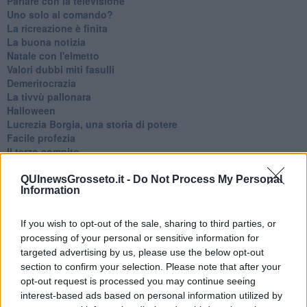
Parlare con la televisione
Uno solo al comando?
La ricreazione è finita
La buona notizia
Natale con l'elmetto
Valori dubbi miti fasulli
Demeritocrazia
La tivvù pallonara
Halloween
​Lucrezia Borgia, una storia di potere
Facile profezia
Il terzo compito
L'abiura di Galileo
Fu vera gloria?
QUInewsGrosseto.it -
Do Not Process My Personal
Information
La guerricciola delle due rose
La truffa all'anziano
Alla fermata dell'autobus
If you wish to opt-out of the sale, sharing to third parties, or
La repressione sessuale per sentito dire
processing of your personal or sensitive information for
Diseducazione televisiva e inerzia della politica
targeted advertising by us, please use the below opt-out
Foto storica
section to confirm your selection. Please note that after your
Esequie solenni
opt-out request is processed you may continue seeing
Nostalgia del sangue blu
interest-based ads based on personal information utilized by
Teste calde