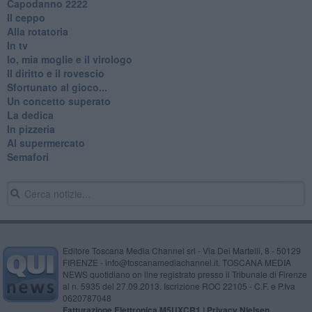
​Capodanno 2222
Il ceppo
Alla rotatoria
In tv
Io, mia moglie e il virologo
Il diritto e il rovescio
Sfortunato al gioco...
Un concetto superato
La dedica
In pizzeria
Al supermercato
Semafori
Editore Toscana Media Channel srl - Via Dei Martelli, 8 - 50129
FIRENZE - info@toscanamediachannel.it. TOSCANA MEDIA
NEWS quotidiano on line registrato presso il Tribunale di Firenze
al n. 5935 del 27.09.2013. Iscrizione ROC 22105 - C.F. e P.Iva
0620787048
Fatturazione Elettronica M5UXCR1 |
Privacy Nielsen