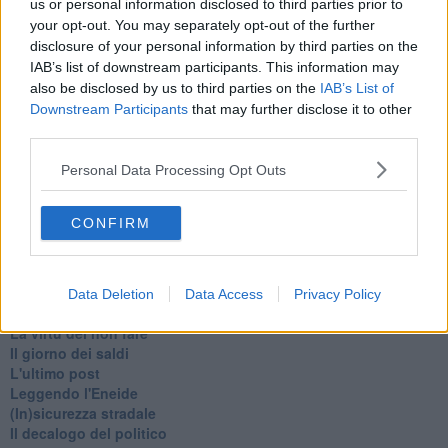
us or personal information disclosed to third parties prior to
Non avere e non essere
your opt-out. You may separately opt-out of the further
Armiamoci e... avviatevi
disclosure of your personal information by third parties on the
Da Capodanno a Carnevale
IAB’s list of downstream participants. This information may
Schizzi di fango
also be disclosed by us to third parties on the
IAB’s List of
Sor-riso amaro
Downstream Participants
that may further disclose it to other
Fine anno al ristorante
third parties.
La festa di Capodanno
Natale 2024
Personal Data Processing Opt Outs
Re e regnanti
A noi interessa il dito non la luna
Come rubare allo stato e vivere felici
CONFIRM
Una performance
Il compagno
​Io (allo specchio)
Tramonto
Data Deletion
Data Access
Privacy Policy
Passato, presente, futuro
La virtù del non fare
Il giorno dei saldi
L'ultimo post
Leggendo l'Eneide
​(In)sicurezza stradale
Il decalogo del politico