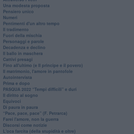
Una modesta proposta
Pensiero unico
Numeri
Pentimenti d'un altro tempo
Il tradimento
Fuori della mischia
Personaggi e parole
Decadenza e declino
Il ballo in maschera
Cattivi presagi
Fino all'ultimo (e Il principe e il povero)
Il matrimonio, l'amore in pantofole
Autointervista
Prima e dopo
​PASQUA 2022 “Tempi difficili” e duri
Il diritto al sogno
Equivoci
Di paura in paura
​“Pace, pace, pace” (F. Petrarca)
Farei l'amore, non la guerra
Discorsi come notizie
L'oca farcita (della stupidità e oltre)