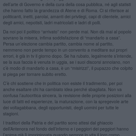
dell’arte di Governo e della cura della cosa pubblica, né agli statisti
che hanno fatto la grandezza di Atene e di Roma. Ci si riferisce ai
politicanti, inetti, parolai, amanti dei privilegi, capi di clientele, amici
degli amici, nepotisti, ladri matricolati e ladri di polli.
Da noi poi il politico “arrivato” non perde mai. Non dà mai al popolo
sovrano la misera, infima soddisfazione di “mandarlo a casa”.
Persa un’elezione cambia partito, cambia nome al partito,
nemmeno non perde tempo in un convento a meditare sui propri
errori, è già in tv il giorno dopo. Se ha rubato, legalmente s’intende,
se la sua faccia è venuta in uggia, se i suoi discorsi annoiano, non
c’è modo di mandarlo a casa, è un “misirizzi”, il pupazzo che colpito
si piega per tornare subito eretto.
C’è chi sostiene che in politica non esiste il tradimento, per poi
anche esaltare chi ha cambiato idea perché sbagliata. Non va
confusa l’autocritica sincera, la revisione delle proprie posizioni alla
luce di fatti ed esperienze, la maturazione, con la spregevole arte
dei voltagabbana, degli opportunisti, degli uomini per tutte le
stagioni.
I traditori della Patria e del partito sono attesi dal ghiaccio
dell’Antenora nel fondo dell’inferno e i peggiori dei peggiori hanno
l’anima già lì imprigionata quando sempre in vita il loro corpo