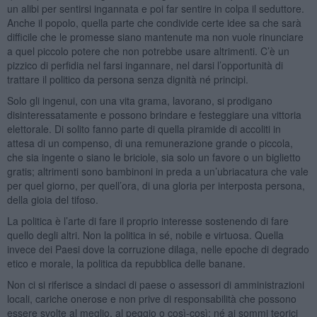
un alibi per sentirsi ingannata e poi far sentire in colpa il seduttore.
Anche il popolo, quella parte che condivide certe idee sa che sarà
difficile che le promesse siano mantenute ma non vuole rinunciare
a quel piccolo potere che non potrebbe usare altrimenti. C’è un
pizzico di perfidia nel farsi ingannare, nel darsi l’opportunità di
trattare il politico da persona senza dignità né principi.
Solo gli ingenui, con una vita grama, lavorano, si prodigano
disinteressatamente e possono brindare e festeggiare una vittoria
elettorale. Di solito fanno parte di quella piramide di accoliti in
attesa di un compenso, di una remunerazione grande o piccola,
che sia ingente o siano le briciole, sia solo un favore o un biglietto
gratis; altrimenti sono bambinoni in preda a un’ubriacatura che vale
per quel giorno, per quell’ora, di una gloria per interposta persona,
della gioia del tifoso.
La politica è l’arte di fare il proprio interesse sostenendo di fare
quello degli altri. Non la politica in sé, nobile e virtuosa. Quella
invece dei Paesi dove la corruzione dilaga, nelle epoche di degrado
etico e morale, la politica da repubblica delle banane.
Non ci si riferisce a sindaci di paese o assessori di amministrazioni
locali, cariche onerose e non prive di responsabilità che possono
essere svolte al meglio, al peggio o così-così; né ai sommi teorici