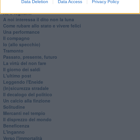
La festa di Capodanno
Data Deletion
Data Access
Privacy Policy
Natale 2024
Re e regnanti
A noi interessa il dito non la luna
Come rubare allo stato e vivere felici
Una performance
Il compagno
​Io (allo specchio)
Tramonto
Passato, presente, futuro
La virtù del non fare
Il giorno dei saldi
L'ultimo post
Leggendo l'Eneide
​(In)sicurezza stradale
Il decalogo del politico
Un calcio alla finzione
Solitudine
Mercanti nel tempio
Il disprezzo del mondo
Beneficenza
L'inganno
Verso l'immortalità