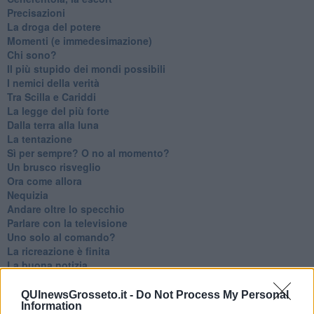
Precisazioni
La droga del potere
Momenti (e immedesimazione)
Chi sono?
Il più stupido dei mondi possibili
I nemici della verità
Tra Scilla e Cariddi
La legge del più forte
Dalla terra alla luna
La tentazione
​Sì per sempre? O no al momento?
Un brusco risveglio
Ora come allora
Nequizia
Andare oltre lo specchio
Parlare con la televisione
Uno solo al comando?
La ricreazione è finita
La buona notizia
Natale con l'elmetto
Valori dubbi miti fasulli
QUInewsGrosseto.it -
Do Not Process My Personal
Information
Demeritocrazia