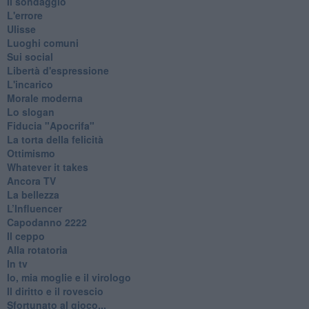
Il sondaggio
L'errore
Ulisse
Luoghi comuni
Sui social
Libertà d'espressione
L'incarico
Morale moderna
Lo slogan
Fiducia "Apocrifa"
La torta della felicità
Ottimismo
Whatever it takes
Ancora TV
La bellezza
L’Influencer
​Capodanno 2222
Il ceppo
Alla rotatoria
In tv
Io, mia moglie e il virologo
Il diritto e il rovescio
Sfortunato al gioco...