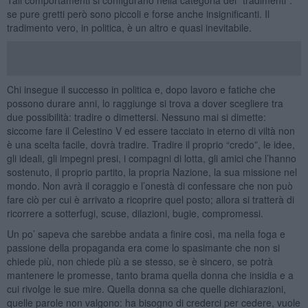
se pure gretti però sono piccoli e forse anche insignificanti. Il
tradimento vero, in politica, è un altro e quasi inevitabile.
Chi insegue il successo in politica e, dopo lavoro e fatiche che
possono durare anni, lo raggiunge si trova a dover scegliere tra
due possibilità: tradire o dimettersi. Nessuno mai si dimette:
siccome fare il Celestino V ed essere tacciato in eterno di viltà non
è una scelta facile, dovrà tradire. Tradire il proprio “credo”, le idee,
gli ideali, gli impegni presi, i compagni di lotta, gli amici che l’hanno
sostenuto, il proprio partito, la propria Nazione, la sua missione nel
mondo. Non avrà il coraggio e l’onestà di confessare che non può
fare ciò per cui è arrivato a ricoprire quel posto; allora si tratterà di
ricorrere a sotterfugi, scuse, dilazioni, bugie, compromessi.
Un po’ sapeva che sarebbe andata a finire così, ma nella foga e
passione della propaganda era come lo spasimante che non si
chiede più, non chiede più a se stesso, se è sincero, se potrà
mantenere le promesse, tanto brama quella donna che insidia e a
cui rivolge le sue mire. Quella donna sa che quelle dichiarazioni,
quelle parole non valgono: ha bisogno di crederci per cedere, vuole