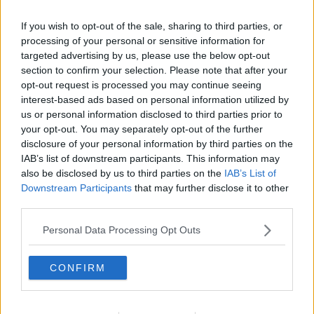
La tivvù pallonara
Halloween
If you wish to opt-out of the sale, sharing to third parties, or
​Lucrezia Borgia, una storia di potere
processing of your personal or sensitive information for
Facile profezia
targeted advertising by us, please use the below opt-out
Il terzo compito
section to confirm your selection. Please note that after your
L'abiura di Galileo
opt-out request is processed you may continue seeing
Fu vera gloria?
interest-based ads based on personal information utilized by
La guerricciola delle due rose
us or personal information disclosed to third parties prior to
La truffa all'anziano
your opt-out. You may separately opt-out of the further
Alla fermata dell'autobus
disclosure of your personal information by third parties on the
La repressione sessuale per sentito dire
IAB’s list of downstream participants. This information may
Diseducazione televisiva e inerzia della politica
also be disclosed by us to third parties on the
IAB’s List of
Foto storica
Downstream Participants
that may further disclose it to other
Esequie solenni
Nostalgia del sangue blu
third parties.
Teste calde
Non avere e non essere
Personal Data Processing Opt Outs
Armiamoci e... avviatevi
Da Capodanno a Carnevale
CONFIRM
Schizzi di fango
Sor-riso amaro
Fine anno al ristorante