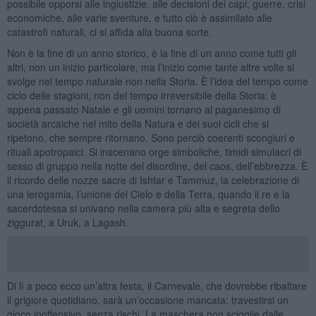
possibile opporsi alle ingiustizie, alle decisioni dei capi, guerre, crisi
economiche, alle varie sventure, e tutto ciò è assimilato alle
catastrofi naturali, ci si affida alla buona sorte.
Non è la fine di un anno storico, è la fine di un anno come tutti gli
altri, non un inizio particolare, ma l’inizio come tante altre volte si
svolge nel tempo naturale non nella Storia. È l’idea del tempo come
ciclo delle stagioni, non del tempo irreversibile della Storia: è
appena passato Natale e gli uomini tornano al paganesimo di
società arcaiche nel mito della Natura e dei suoi cicli che si
ripetono, che sempre ritornano. Sono perciò coerenti scongiuri e
rituali apotropaici. Si inscenano orge simboliche, timidi simulacri di
sesso di gruppo nella notte del disordine, del caos, dell’ebbrezza. È
il ricordo delle nozze sacre di Ishtar e Tammuz, la celebrazione di
una ierogamia, l’unione del Cielo e della Terra, quando il re e la
sacerdotessa si univano nella camera più alta e segreta dello
ziggurat, a Uruk, a Lagash.
Di lì a poco ecco un’altra festa, il Carnevale, che dovrebbe ribaltare
il grigiore quotidiano, sarà un’occasione mancata: travestirsi un
gioco inoffensivo, senza rischi. La maschera non scioglie dalle