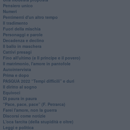
Pensiero unico
Numeri
Pentimenti d'un altro tempo
Il tradimento
Fuori della mischia
Personaggi e parole
Decadenza e declino
Il ballo in maschera
Cattivi presagi
Fino all'ultimo (e Il principe e il povero)
Il matrimonio, l'amore in pantofole
Autointervista
Prima e dopo
​PASQUA 2022 “Tempi difficili” e duri
Il diritto al sogno
Equivoci
Di paura in paura
​“Pace, pace, pace” (F. Petrarca)
Farei l'amore, non la guerra
Discorsi come notizie
L'oca farcita (della stupidità e oltre)
Leggi e politica