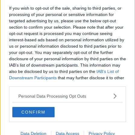
Natale 2024
Re e regnanti
If you wish to opt-out of the sale, sharing to third parties, or
A noi interessa il dito non la luna
processing of your personal or sensitive information for
Come rubare allo stato e vivere felici
targeted advertising by us, please use the below opt-out
Una performance
section to confirm your selection. Please note that after your
Il compagno
opt-out request is processed you may continue seeing
​Io (allo specchio)
interest-based ads based on personal information utilized by
Tramonto
us or personal information disclosed to third parties prior to
Passato, presente, futuro
your opt-out. You may separately opt-out of the further
La virtù del non fare
disclosure of your personal information by third parties on the
Il giorno dei saldi
IAB’s list of downstream participants. This information may
L'ultimo post
also be disclosed by us to third parties on the
IAB’s List of
Leggendo l'Eneide
Downstream Participants
that may further disclose it to other
​(In)sicurezza stradale
third parties.
Il decalogo del politico
Un calcio alla finzione
Personal Data Processing Opt Outs
Solitudine
Mercanti nel tempio
Il disprezzo del mondo
CONFIRM
Beneficenza
L'inganno
Verso l'immortalità
Stanchezza (della guerra)
Data Deletion
Data Access
Privacy Policy