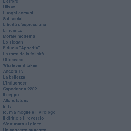
L'errore
Ulisse
Luoghi comuni
Sui social
Libertà d'espressione
L'incarico
Morale moderna
Lo slogan
Fiducia "Apocrifa"
La torta della felicità
Ottimismo
Whatever it takes
Ancora TV
La bellezza
L’Influencer
​Capodanno 2222
Il ceppo
Alla rotatoria
In tv
Io, mia moglie e il virologo
Il diritto e il rovescio
Sfortunato al gioco...
Un concetto superato