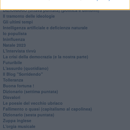
L'alternativa
​DIZIONARIO (ottava puntata) (politica e dintorni)
Il tramonto delle ideologie
Gli ultimi tempi
Intelligenza artificiale e deficienza naturale
Io populista
Ininfluenza
Natale 2023
L'intervista tivvù
La crisi della democrazia (e la nostra parte)
Futuribile
L'assurdo (quotidiano)
Il Blog "Sorridendo"
Tolleranza
Buona fortuna !
​Dizionario (settima puntata)
Disvalori
Le poesie del vecchio ubriaco
Fallimento o quasi (capitalismo al capolinea)
Dizionario (sesta puntata)
Zuppa inglese
L'orgia musicale