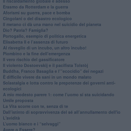
Il riscaldamento globale è adesso
​Erasmo da Rotterdam e la guerra
​Aforismi su guerra, pace e bomba
Cingolani o del disastro ecologico
​Il metano ci dà una mano nel suicidio del pianeta
​Dio? Patria? Famiglia?
Portogallo, esempio di politica energetica
​Elisabetta II e l’assenza di futuro
Al risveglio di un incubo, un altro incubo!
​Piombino e la fine dell’emergenza
​Il vero rischio del gassificatore
​Il violento Dostoevskij e il pacifista Tolstòj
​Buddha, Franco Basaglia e l’”ecocidio” dei negazi
​È difficile vivere da sani in un mondo malato
Solastalgia e lotta contro le prepotenze dei governi anti-
ecologici
​A mio modesto parere 1: come l’uomo si sta suicidando
​Umile proposta
​La Vita scorre con te, senza di te
​Dall’istinto di sopravvivenza del sé all’annullamento dell'io
L'avidità
​L’uomo bianco e i “selvaggi”
​Avere o Essere?