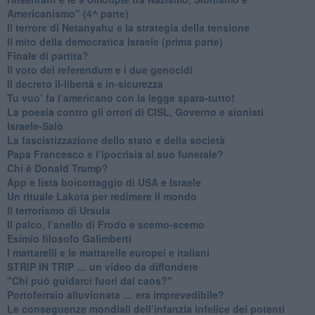
Americanismo" (4^ parte)
​Il terrore di Netanyahu e la strategia della tensione
Il mito della democratica Israele (prima parte)
​Finale di partita?
​Il voto del referendum e i due genocidi
Il decreto il-libertà e in-sicurezza
Tu vuo’ fa l’americano con la legge spara-tutto!
La poesia contro gli orrori di CISL, Governo e sionisti
Israele-Salò
​La fascistizzazione dello stato e della società
Papa Francesco e l’ipocrisia al suo funerale?
​Chi è Donald Trump?
App e lista boicottaggio di USA e Israele
​Un rituale Lakota per redimere il mondo
Il terrorismo di Ursula
​Il palco, l’anello di Frodo e scemo-scemo
Esimio filosofo Galimberti
​I mattarelli e le mattarelle europei e italiani
​STRIP IN TRIP … un video da diffondere
"Chi può guidarci fuori dal caos?"
​Portoferraio alluvionata … era imprevedibile?
Le conseguenze mondiali dell’infanzia infelice dei potenti