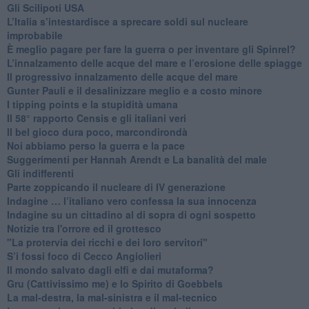
​Gli Scilipoti USA
L’Italia s’intestardisce a sprecare soldi sul nucleare
improbabile
È meglio pagare per fare la guerra o per inventare gli Spinrel?
​L’innalzamento delle acque del mare e l’erosione delle spiagge
​Il progressivo innalzamento delle acque del mare
​Gunter Pauli e il desalinizzare meglio e a costo minore
I tipping points e la stupidità umana
​Il 58° rapporto Censis e gli italiani veri
​Il bel gioco dura poco, marcondirondà
Noi abbiamo perso la guerra e la pace
Suggerimenti per Hannah Arendt e La banalità del male
​Gli indifferenti
Parte zoppicando il nucleare di IV generazione
​Indagine … l’italiano vero confessa la sua innocenza
Indagine su un cittadino al di sopra di ogni sospetto
Notizie tra l'orrore ed il grottesco
"La protervia dei ricchi e dei loro servitori"
S’i fossi foco di Cecco Angiolieri
​Il mondo salvato dagli elfi e dai mutaforma?
Gru (Cattivissimo me) e lo Spirito di Goebbels
​La mal-destra, la mal-sinistra e il mal-tecnico