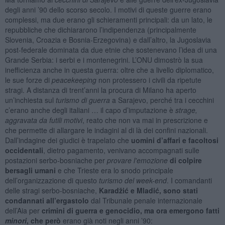
degli anni ’90 dello scorso secolo. I motivi di queste guerre erano
complessi, ma due erano gli schieramenti principali: da un lato, le
repubbliche che dichiararono l’indipendenza (principalmente
Slovenia, Croazia e Bosnia-Erzegovina) e dall’altro, la Jugoslavia
post-federale dominata da due etnie che sostenevano l’idea di una
Grande Serbia: i serbi e i montenegrini. L’ONU dimostrò la sua
inefficienza anche in questa guerra: oltre che a livello diplomatico,
le sue forze di
peacekeeping
non protessero i civili da ripetute
stragi. A distanza di trent’anni la procura di Milano ha aperto
un’inchiesta sul
turismo di guerra
a Sarajevo, perché tra i cecchini
c’erano anche degli italiani … il capo d’imputazione è
strage,
aggravata da futili motivi
, reato che non va mai in prescrizione e
che permette di allargare le indagini al di là dei confini nazionali.
Dall’indagine dei giudici è trapelato che
uomini d’affari e facoltosi
occidentali
, dietro pagamento, venivano accompagnati sulle
postazioni serbo-bosniache per
provare l'emozione
di colpire
bersagli umani
e che Trieste era lo snodo principale
dell’organizzazione di questo
turismo del week-end
. I comandanti
delle stragi serbo-bosniache,
Karadžić e Mladić,
sono stati
condannati all’ergastolo
dal Tribunale penale internazionale
dell’Aia per
crimini di guerra e genocidio, ma ora emergono fatti
minori
, che però
erano già noti negli anni ’90: