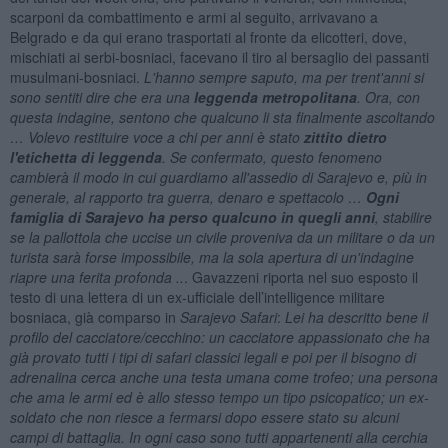
scarponi da combattimento e armi al seguito, arrivavano a
Belgrado e da qui erano trasportati al fronte da elicotteri, dove,
mischiati ai serbi-bosniaci, facevano il tiro al bersaglio dei passanti
musulmani-bosniaci.
L'hanno sempre saputo, ma per trent'anni si
sono sentiti dire che era una
leggenda metropolitana
. Ora, con
questa indagine, sentono che qualcuno li sta finalmente ascoltando
… Volevo restituire voce a chi per anni è stato
zittito dietro
l'etichetta di leggenda
. Se confermato, questo fenomeno
cambierà il modo in cui guardiamo all'assedio di Sarajevo e, più in
generale, al rapporto tra guerra, denaro e spettacolo …
Ogni
famiglia di Sarajevo ha perso qualcuno in quegli anni
, stabilire
se la pallottola che uccise un civile proveniva da un militare o da un
turista sarà forse impossibile, ma la sola apertura di un'indagine
riapre una ferita profonda ..
. Gavazzeni riporta nel suo esposto il
testo di una lettera di un ex-ufficiale dell’intelligence militare
bosniaca, già comparso in
Sarajevo Safari
:
Lei ha descritto bene il
profilo del cacciatore/cecchino: un cacciatore appassionato che ha
già provato tutti i tipi di safari classici legali e poi per il bisogno di
adrenalina cerca anche una testa umana come trofeo; una persona
che ama le armi ed è allo stesso tempo un tipo psicopatico; un ex-
soldato che non riesce a fermarsi dopo essere stato su alcuni
campi di battaglia. In ogni caso sono tutti appartenenti alla cerchia