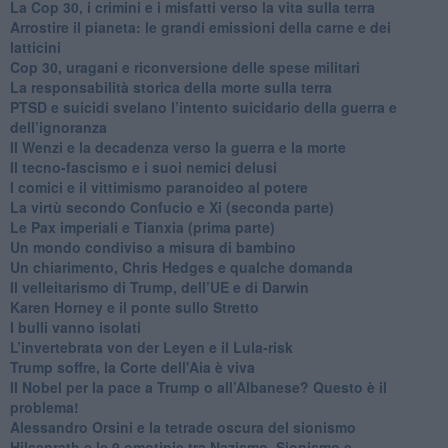
La Cop 30, i crimini e i misfatti verso la vita sulla terra
Arrostire il pianeta: le grandi emissioni della carne e dei
latticini
​Cop 30, uragani e riconversione delle spese militari
La responsabilità storica della morte sulla terra
PTSD e suicidi svelano l’intento suicidario della guerra e
dell’ignoranza
Il Wenzi e la decadenza verso la guerra e la morte
​Il tecno-fascismo e i suoi nemici delusi
​I comici e il vittimismo paranoideo al potere
​La virtù secondo Confucio e Xi (seconda parte)
Le Pax imperiali e Tianxia (prima parte)
Un mondo condiviso a misura di bambino
​Un chiarimento, Chris Hedges e qualche domanda
Il velleitarismo di Trump, dell’UE e di Darwin
​Karen Horney e il ponte sullo Stretto
​I bulli vanno isolati
L’invertebrata von der Leyen e il Lula-risk
Trump soffre, la Corte dell'Aia è viva
​Il Nobel per la pace a Trump o all’Albanese? Questo è il
problema!
​Alessandro Orsini e la tetrade oscura del sionismo
​Hilsenrath e le 9 omotipie tra Nazismo, Sionismo e