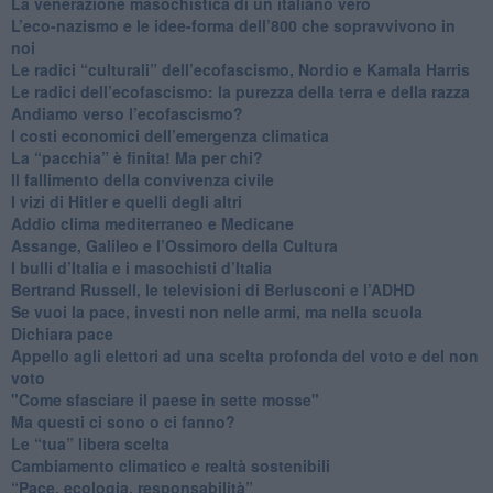
​La venerazione masochistica di un italiano vero
​L’eco-nazismo e le idee-forma dell’800 che sopravvivono in
noi
​Le radici “culturali” dell’ecofascismo, Nordio e Kamala Harris
Le radici dell’ecofascismo: la purezza della terra e della razza
Andiamo verso l’ecofascismo?
I costi economici dell’emergenza climatica
​La “pacchia” è finita! Ma per chi?
​Il fallimento della convivenza civile
​I vizi di Hitler e quelli degli altri
Addio clima mediterraneo e Medicane
​Assange, Galileo e l’Ossimoro della Cultura
​I bulli d’Italia e i masochisti d’Italia
​Bertrand Russell, le televisioni di Berlusconi e l’ADHD
​Se vuoi la pace, investi non nelle armi, ma nella scuola
​Dichiara pace
​Appello agli elettori ad una scelta profonda del voto e del non
voto
"Come sfasciare il paese in sette mosse"
​Ma questi ci sono o ci fanno?
​Le “tua” libera scelta
Cambiamento climatico e realtà sostenibili
“Pace, ecologia, responsabilità”