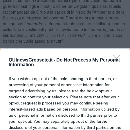
piccolo, come un Crosetto qualsiasi (quello che vuole mandare in
guerra i nostri figli e nipoti) o come un Cingolani qualsiasi (quello
raccomandato da Grillo alla carica di Ministro dell’Ambiente e della
Sicurezza energetica nel governo Draghi ed ora amministratore
delegato di
Leonardo
, la rinomata fabbrica di armi italiana), che ha
sollecitato investimenti pubblici (ovviamente in
Leonardo
),
se no ci
sterminano
… ma chi? … i russi? … i cinesi? … o è lui con la sua
banda che vuole assediarci tutti?
Adolfo Santoro
QUInewsGrosseto.it -
Do Not Process My Personal
Information
If you wish to opt-out of the sale, sharing to third parties, or
processing of your personal or sensitive information for
Se vuoi leggere le notizie principali della Toscana iscriviti alla
targeted advertising by us, please use the below opt-out
Newsletter QUInews - ToscanaMedia.
Arriva gratis tutti i giorni
section to confirm your selection. Please note that after your
alle 20:00 direttamente nella tua casella di posta.
opt-out request is processed you may continue seeing
Basta cliccare
QUI
interest-based ads based on personal information utilized by
Ti potrebbe interessare anche:
us or personal information disclosed to third parties prior to
your opt-out. You may separately opt-out of the further
disclosure of your personal information by third parties on the
Articoli dal Blog “Disincantato” di Adolfo Santoro