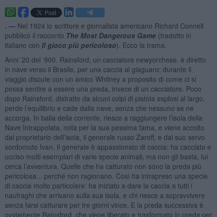
. —
Nel 1924 lo scrittore e giornalista americano Richard Connell
pubblicò il racconto
The Most Dangerous Game
(tradotto in
italiano con
Il gioco più pericoloso
). Ecco la trama.
Anni ’20 del ‘900. Rainsford, un cacciatore newyorchese, è diretto
in nave verso il Brasile, per una caccia al giaguaro; durante il
viaggio discute con un amico Whitney a proposito di come ci si
possa sentire a essere una preda, invece di un cacciatore. Poco
dopo Rainsford, distratto da alcuni colpi di pistola esplosi al largo,
perde l’equilibrio e cade dalla nave, senza che nessuno se ne
accorga. In balia della corrente, riesce a raggiungere l’isola della
Nave Intrappolata, nota per la sua pessima fama, e viene accolto
dal proprietario dell’isola, il generale russo Zaroff, e dal suo servo
sordomuto Ivan. Il generale è appassionato di caccia: ha cacciato e
ucciso molti esemplari di varie specie animali, ma non gli basta, lui
cerca l’avventura. Quelle che ha catturato non sono la preda più
pericolosa... perché non ragionano. Così ha intrapreso una specie
di caccia molto particolare: ha iniziato a dare la caccia a tutti i
naufraghi che arrivano sulla sua isola, e chi riesce a sopravvivere
senza farsi catturare per tre giorni vince. E la preda successiva è
ovviamente Rainsford, che viene liberato e trasformato in preda per