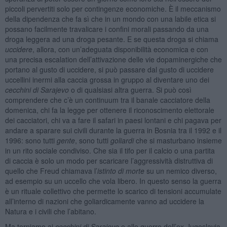
piccoli pervertiti solo per contingenze economiche. È il meccanismo
della dipendenza che fa sì che in un mondo con una labile etica si
possano facilmente travalicare i confini morali passando da una
droga leggera ad una droga pesante. E se questa droga si chiama
uccidere
, allora, con un’adeguata disponibilità economica e con
una precisa escalation dell’attivazione delle vie dopaminergiche che
portano al gusto di uccidere, si può passare dal gusto di uccidere
uccellini inermi alla caccia grossa in gruppo al diventare uno dei
cecchini di Sarajevo
o di qualsiasi altra guerra. Si può così
comprendere che c’è un continuum tra il banale cacciatore della
domenica, chi fa la legge per ottenere il riconoscimento elettorale
dei cacciatori, chi va a fare il safari in paesi lontani e chi pagava per
andare a sparare sui civili durante la guerra in Bosnia tra il 1992 e il
1996: sono tutti
gente
, sono tutti
goliardi
che si masturbano insieme
in un rito sociale condiviso. Che sia il tifo per il calcio o una partita
di caccia è solo un modo per scaricare l’aggressività distruttiva di
quello che Freud chiamava l’
istinto di morte
su un nemico diverso,
ad esempio su un uccello che vola libero. In questo senso la guerra
è un rituale collettivo che permette lo scarico di tensioni accumulate
all’interno di nazioni che goliardicamente vanno ad uccidere la
Natura e i civili che l’abitano.
Ma torniamo ai
cecchini di Sarajevo
e alle guerre dell’ex-Jugoslavia