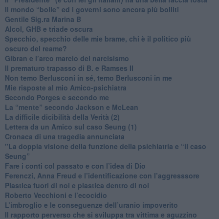
​Il mondo “bolle” ed i governi sono ancora più bolliti
​Gentile Sig.ra Marina B
​Alcol, GHB e triade oscura
​Specchio, specchio delle mie brame, chi è il politico più
oscuro del reame?
​Gibran e l’arco marcio del narcisismo
​Il prematuro trapasso di B. e Ramses II
​Non temo Berlusconi in sé, temo Berlusconi in me
​Mie risposte al mio Amico-psichiatra
​Secondo Porges e secondo me
​La “mente” secondo Jackson e McLean
La difficile dicibilità della Verità (2)
​Lettera da un Amico sul caso Seung (1)
​Cronaca di una tragedia annunciata
"​La doppia visione della funzione della psichiatria e “il caso
Seung”
​Fare i conti col passato e con l’idea di Dio
​Ferenczi, Anna Freud e l’identificazione con l’aggresssore
Plastica fuori di noi e plastica dentro di noi
​Roberto Vecchioni e l’ecocidio
​L’imbroglio e le conseguenze dell’uranio impoverito
​Il rapporto perverso che si sviluppa tra vittima e aguzzino