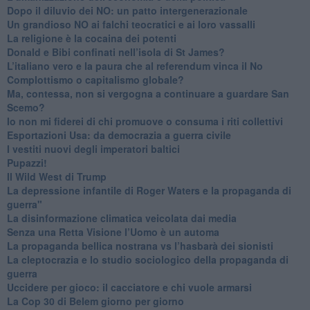
​Dopo il diluvio dei NO: un patto intergenerazionale
​Un grandioso NO ai falchi teocratici e ai loro vassalli
La religione è la cocaina dei potenti
Donald e Bibi confinati nell’isola di St James?
L’italiano vero e la paura che al referendum vinca il No
​Complottismo o capitalismo globale?
​Ma, contessa, non si vergogna a continuare a guardare San
Scemo?
​Io non mi fiderei di chi promuove o consuma i riti collettivi
Esportazioni Usa: da democrazia a guerra civile
​I vestiti nuovi degli imperatori baltici
​Pupazzi!
​Il Wild West di Trump
​La depressione infantile di Roger Waters e la propaganda di
guerra"
​La disinformazione climatica veicolata dai media
Senza una Retta Visione l’Uomo è un automa
​La propaganda bellica nostrana vs l’hasbarà dei sionisti
​La cleptocrazia e lo studio sociologico della propaganda di
guerra
​Uccidere per gioco: il cacciatore e chi vuole armarsi
​La Cop 30 di Belem giorno per giorno