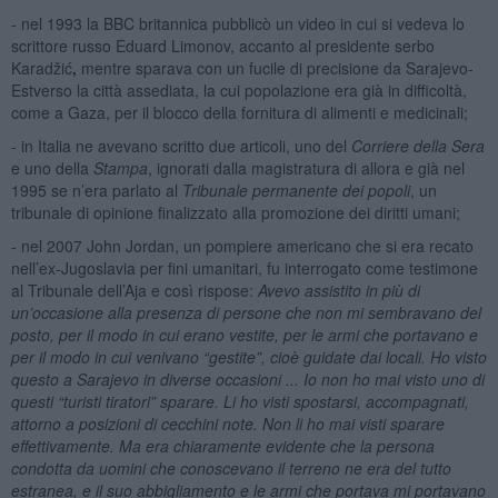
- nel 1993 la BBC britannica pubblicò un video in cui si vedeva lo
scrittore russo Eduard Limonov, accanto al presidente serbo
Karadžić
,
mentre sparava con un fucile di precisione da Sarajevo-
Estverso la città assediata, la cui popolazione era già in difficoltà,
come a Gaza, per il blocco della fornitura di alimenti e medicinali;
- in Italia ne avevano scritto due articoli, uno del
Corriere della Sera
e uno della
Stampa
, ignorati dalla magistratura di allora e già nel
1995 se n’era parlato al
Tribunale permanente dei popoli
, un
tribunale di opinione finalizzato alla promozione dei diritti umani;
- nel 2007 John Jordan, un pompiere americano che si era recato
nell’ex-Jugoslavia per fini umanitari, fu interrogato come testimone
al Tribunale dell’Aja e così rispose:
Avevo assistito in più di
un’occasione alla presenza di persone che non mi sembravano del
posto, per il modo in cui erano vestite, per le armi che portavano e
per il modo in cui venivano “gestite”, cioè guidate dai locali. Ho visto
questo a Sarajevo in diverse occasioni ... Io non ho mai visto uno di
questi “turisti tiratori” sparare. Li ho visti spostarsi, accompagnati,
attorno a posizioni di cecchini note. Non li ho mai visti sparare
effettivamente. Ma era chiaramente evidente che la persona
condotta da uomini che conoscevano il terreno ne era del tutto
estranea, e il suo abbigliamento e le armi che portava mi portavano