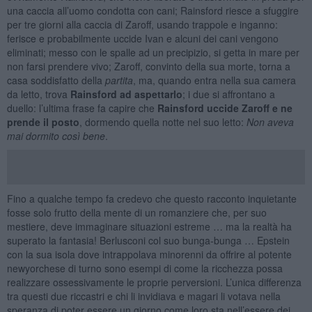
una caccia all’uomo condotta con cani; Rainsford riesce a sfuggire
per tre giorni alla caccia di Zaroff, usando trappole e inganno:
ferisce e probabilmente uccide Ivan e alcuni dei cani vengono
eliminati; messo con le spalle ad un precipizio, si getta in mare per
non farsi prendere vivo; Zaroff, convinto della sua morte, torna a
casa soddisfatto della
partita
, ma, quando entra nella sua camera
da letto, trova
Rainsford ad aspettarlo
; i due si affrontano a
duello: l’ultima frase fa capire che
Rainsford uccide Zaroff e ne
prende il posto
, dormendo quella notte nel suo letto:
Non aveva
mai dormito così bene
.
Fino a qualche tempo fa credevo che questo racconto inquietante
fosse solo frutto della mente di un romanziere che, per suo
mestiere, deve immaginare situazioni estreme … ma la realtà ha
superato la fantasia! Berlusconi col suo bunga-bunga … Epstein
con la sua isola dove intrappolava minorenni da offrire al potente
newyorchese di turno sono esempi di come la ricchezza possa
realizzare ossessivamente le proprie perversioni. L’unica differenza
tra questi due riccastri e chi li invidiava e magari li votava nella
speranza di poter essere un giorno come loro sta nell’essere dei