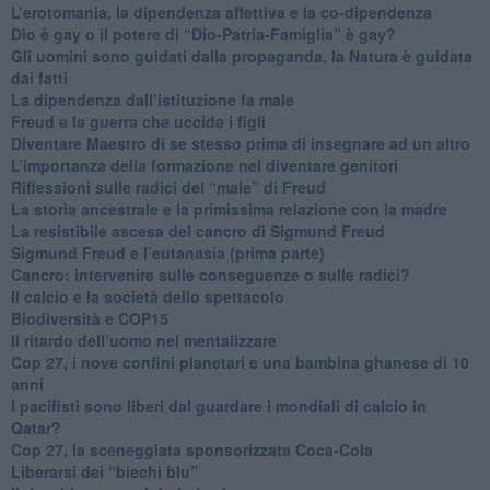
L’erotomania, la dipendenza affettiva e la co-dipendenza
​Dio è gay o il potere di “Dio-Patria-Famiglia” è gay?
​Gli uomini sono guidati dalla propaganda, la Natura è guidata
dai fatti
La dipendenza dall’istituzione fa male
​Freud e la guerra che uccide i figli
​Diventare Maestro di se stesso prima di insegnare ad un altro
L’importanza della formazione nel diventare genitori
Riflessioni sulle radici del “male” di Freud
​La storia ancestrale e la primissima relazione con la madre
​La resistibile ascesa del cancro di Sigmund Freud
Sigmund Freud e l’eutanasia (prima parte)
Cancro: intervenire sulle conseguenze o sulle radici?
​Il calcio e la società dello spettacolo
Biodiversità e COP15
​Il ritardo dell’uomo nel mentalizzare
​Cop 27, i nove confini planetari e una bambina ghanese di 10
anni
​I pacifisti sono liberi dal guardare i mondiali di calcio in
Qatar?
​Cop 27, la sceneggiata sponsorizzata Coca-Cola
​Liberarsi dei “biechi blu”