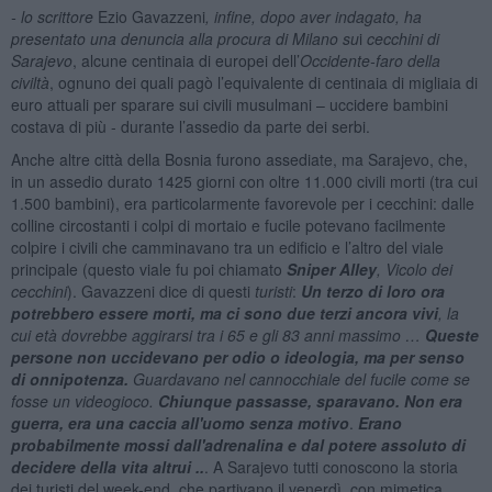
- lo scrittore
Ezio Gavazzeni
, infine, dopo aver indagato, ha
presentato una denuncia alla procura di Milano su
i
cecchini di
Sarajevo
, alcune centinaia di europei dell’
Occidente-faro della
civiltà
, ognuno dei quali pagò l’equivalente di centinaia di migliaia di
euro attuali per sparare sui civili musulmani – uccidere bambini
costava di più - durante l’assedio da parte dei serbi.
Anche altre città della Bosnia furono assediate, ma Sarajevo, che,
in un assedio durato 1425 giorni con oltre 11.000 civili morti (tra cui
1.500 bambini), era particolarmente favorevole per i cecchini: dalle
colline circostanti i colpi di mortaio e fucile potevano facilmente
colpire i civili che camminavano tra un edificio e l’altro del viale
principale (questo viale fu poi chiamato
Sniper Alley
, Vicolo dei
cecchini
). Gavazzeni dice di questi
turisti
:
Un terzo di loro ora
potrebbero essere morti, ma ci sono due terzi ancora vivi
, la
cui età dovrebbe aggirarsi tra i 65 e gli 83 anni massimo …
Queste
persone non uccidevano per odio o ideologia, ma per senso
di onnipotenza.
Guardavano nel cannocchiale del fucile come se
fosse un videogioco.
Chiunque passasse, sparavano. Non era
guerra, era una caccia all'uomo senza motivo
.
Erano
probabilmente mossi dall'adrenalina e dal potere assoluto di
decidere della vita altrui ..
. A Sarajevo tutti conoscono la storia
dei turisti del week-end, che partivano il venerdì, con mimetica,