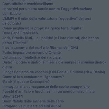
​Corruttibilità e machiavellismo
Istruzioni per un’arte corale contro l’oggettivizzazione
dell’Essere
​L’MMPI e il mito della valutazione “oggettiva” dei test
psicologici
Come migliorare la proposta “pace terra dignità”
Caro Papa Francesco
​Jorit, Ornella Muti… e i politici (e i loro elettori) che hanno
perso l’”anima”
​Il sollevamento dei mari e la Riforma dell’ONU
Putin, imperatore romano d’Oriente
​L’ottimismo irrealistico dei narcisisti
​Dietro il potere e dietro la miseria c’è sempre la mamma dietro-
dietro
Il negazionismo da vecchio (Old Denial) a nuovo (New Denial)
Come si fa a combattere l'ignoranza?
Ma chi è questo Cassandra?
Immaginare le conseguenze delle scelte energetiche
​Fuochi d’artificio e fuochi veri in un mondo maschilista
Buon 2024 ?
​Buon Natale dalle macerie della Terra
​Idrogeno vs nucleare ed altri dubbi