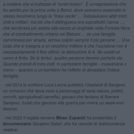
a credere che si trattasse di “turisti tiratori”. È un’espressione che
ho sentito per la prima volta a Beirut, dove avevamo osservato lo
stesso fenomeno lungo la “linea verde” … Indossavano abiti misti,
civili e militari, ma ciò che li distingueva era soprattutto l’arma …,
che sembrava più adatta alla caccia al cinghiale nella Foresta Nera
che al combattimento urbano nei Balcani … se una famiglia
camminava per strada, veniva colpito sempre il più giovane … Una
cosa che si insegna a un cecchino militare è che l’uccisione non è
necessariamente il fine ultimo: la distruzione lo è. Se uccidi un
uomo è finita. Se lo ferisci, quattro persone devono portarlo via.
Quando prendi di mira civili, in particolare famiglie - musulmane o
meno – sparare a un bambino ha l’effetto di devastare l’intera
famiglia;
- nel 2014 lo scrittore Luca Leone pubblicò
I bastardi di Sarajevo
,
un romanzo che dava voce a personaggi di varia natura: politici
corrotti, spregiudicati carnefici, giovani che tentano di liberare
Sarajevo, turisti che giocano alla guerra per vivere un week-end
diverso;
- nel 2022 il regista sloveno
Miran Zupanič
ha presentato il
documentario
Sarajevo Safari, che ha raccolto le testimonianze
residue;