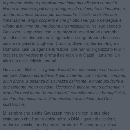
di persone ricche e probabilmente influenti nelle loro comunità.
Hanno le risorse legali per proteggersi da un’eventuale indagine, e
anche l’influenza politica per ostacolarla. Il livello di rischio che
l’operazione venga scoperta e che gli attori vengano perseguiti è
ridotto al minimo da una buona organizzazione.
Nel suo esposto
Gavazzeni suggerisce che l’organizzazione dei safari dovrebbe
quindi essere ricercata nelle agenzie che organizzano le cacce a
cervi e cinghiali in Ungheria, Croazia, Slovenia, Serbia, Bulgaria,
Romania. Già! Le agenzie turistiche, che hanno organizzato tour in
crociera per
vedere
in diretta il genocidio di Gaza! Il turismo! Un
altro rito dell’infelicità umana!
Gavazzeni riflette:
… il gusto di uccidere, che esiste e che esisterà
sempre. Adesso stare davanti allo schermo, con in mano i comandi
di un drone, a distanza di sicurezza dal fronte, è molto più facile e
decisamente meno costoso. Uccidere è ancora meno personale: i
droni dei russi fanno “human safari”, esercitandosi su bersagli civili,
crimine denunciato dalla Commissione di inchiesta dell’Onu
sull’Ucraina.
Mi sembra che anche Gavazzeni travalichi con le sue idee
insinuando che l’uomo abbia nel suo DNA il gusto di uccidere,
andare a caccia, fare la guerra, predare? Si comporta, nel suo