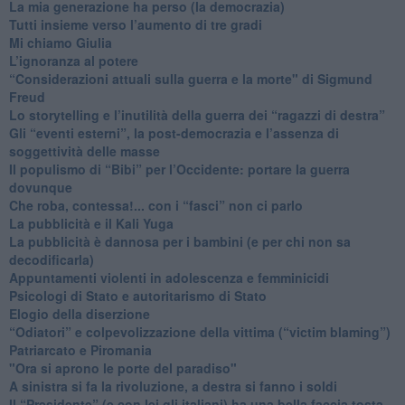
​La mia generazione ha perso (la democrazia)
​Tutti insieme verso l’aumento di tre gradi
Mi chiamo Giulia
L’ignoranza al potere
​“Considerazioni attuali sulla guerra e la morte" di Sigmund
Freud
​Lo storytelling e l’inutilità della guerra dei “ragazzi di destra”
​Gli “eventi esterni”, la post-democrazia e l’assenza di
soggettività delle masse
​Il populismo di “Bibi” per l’Occidente: portare la guerra
dovunque
​Che roba, contessa!... con i “fasci” non ci parlo
La pubblicità e il Kali Yuga
​La pubblicità è dannosa per i bambini (e per chi non sa
decodificarla)
​Appuntamenti violenti in adolescenza e femminicidi
​Psicologi di Stato e autoritarismo di Stato
Elogio della diserzione
“Odiatori” e colpevolizzazione della vittima (“victim blaming”)
​Patriarcato e Piromania
"Ora si aprono le porte del paradiso"
​A sinistra si fa la rivoluzione, a destra si fanno i soldi
​Il “Presidente” (e con lei gli italiani) ha una bella faccia tosta