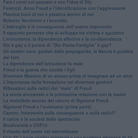
​Fare i conti col passato e con l’idea di Dio
​Ferenczi, Anna Freud e l’identificazione con l’aggresssore
Plastica fuori di noi e plastica dentro di noi
​Roberto Vecchioni e l’ecocidio
​L’imbroglio e le conseguenze dell’uranio impoverito
​Il rapporto perverso che si sviluppa tra vittima e aguzzino
L’erotomania, la dipendenza affettiva e la co-dipendenza
​Dio è gay o il potere di “Dio-Patria-Famiglia” è gay?
​Gli uomini sono guidati dalla propaganda, la Natura è guidata
dai fatti
La dipendenza dall’istituzione fa male
​Freud e la guerra che uccide i figli
​Diventare Maestro di se stesso prima di insegnare ad un altro
L’importanza della formazione nel diventare genitori
Riflessioni sulle radici del “male” di Freud
​La storia ancestrale e la primissima relazione con la madre
​La resistibile ascesa del cancro di Sigmund Freud
Sigmund Freud e l’eutanasia (prima parte)
Cancro: intervenire sulle conseguenze o sulle radici?
​Il calcio e la società dello spettacolo
Biodiversità e COP15
​Il ritardo dell’uomo nel mentalizzare
​Cop 27, i nove confini planetari e una bambina ghanese di 10