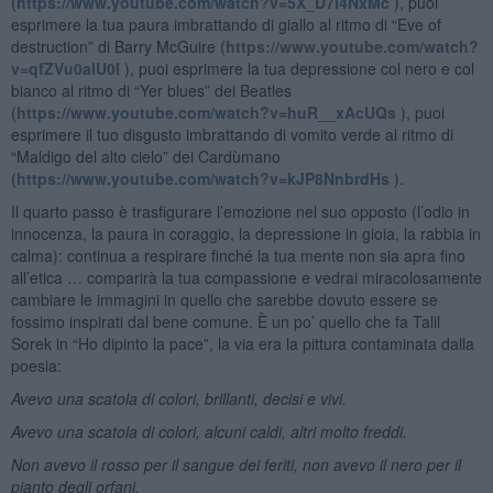
(
https://www.youtube.com/watch?v=5X_D7i4NxMc
), puoi
esprimere la tua paura imbrattando di giallo al ritmo di “Eve of
destruction” di Barry McGuire (
https://www.youtube.com/watch?
v=qfZVu0alU0I
), puoi esprimere la tua depressione col nero e col
bianco al ritmo di “Yer blues” dei Beatles
(
https://www.youtube.com/watch?v=huR__xAcUQs
), puoi
esprimere il tuo disgusto imbrattando di vomito verde al ritmo di
“Maldigo del alto cielo” dei Cardùmano
(
https://www.youtube.com/watch?v=kJP8NnbrdHs
).
Il quarto passo è trasfigurare l’emozione nel suo opposto (l’odio in
innocenza, la paura in coraggio, la depressione in gioia, la rabbia in
calma): continua a respirare finché la tua mente non sia apra fino
all’etica … comparirà la tua compassione e vedrai miracolosamente
cambiare le immagini in quello che sarebbe dovuto essere se
fossimo inspirati dal bene comune. È un po’ quello che fa Talil
Sorek in “Ho dipinto la pace”, la via era la pittura contaminata dalla
poesia:
Avevo una scatola di colori, brillanti, decisi e vivi.
Avevo una scatola di colori, alcuni caldi, altri molto freddi.
Non avevo il rosso per il sangue dei feriti, non avevo il nero per il
pianto degli orfani,