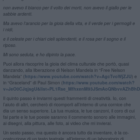
non avevo il bianco per il volto dei morti, non avevo il giallo per le
sabbie ardenti.
Ma avevo l’arancio per la gioia della vita, e il verde per i germogli e
i nidi,
e il celeste per i chiari cieli splendenti, e il rosa per il sogno e il
riposo.
Mi sono seduta, e ho dipinto la pace.
Puoi allora riscoprire la gioia del clima culturale che portò, quasi
danzando, alla liberazione di Nelson Mandela in “Free Nelson
Mandela” (
https://www.youtube.com/watch?v=AgcTvoWjZJU
) e
in “Graceland” di Paul Simon (
https://www.youtube.com/watch?
v=JeO0CJqjsgU&list=PL1Rse_MfhxenM93JSmAoQNbvvAZhBh
Il quinto passo è inviarmi questi frammenti di creatività. Io, con
l’aiuto di altri, cercherò di ricomporli all’interno di una cornice che
dia un senso superiore. La tua musica, le tue canzoni, il coro di cui
fai parte e le tue poesie saranno il commento sonoro alle immagini,
ai disegni, alla pittura, alle foto, ai video che mi invierai.
Un sesto passo, ma questo è ancora tutto da inventare, è la co-
costruzione di un testo teatrale, all’interno di un laboratorio di