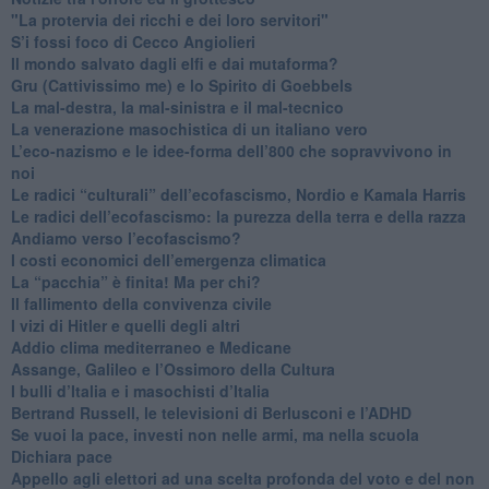
"La protervia dei ricchi e dei loro servitori"
S’i fossi foco di Cecco Angiolieri
​Il mondo salvato dagli elfi e dai mutaforma?
Gru (Cattivissimo me) e lo Spirito di Goebbels
​La mal-destra, la mal-sinistra e il mal-tecnico
​La venerazione masochistica di un italiano vero
​L’eco-nazismo e le idee-forma dell’800 che sopravvivono in
noi
​Le radici “culturali” dell’ecofascismo, Nordio e Kamala Harris
Le radici dell’ecofascismo: la purezza della terra e della razza
Andiamo verso l’ecofascismo?
I costi economici dell’emergenza climatica
​La “pacchia” è finita! Ma per chi?
​Il fallimento della convivenza civile
​I vizi di Hitler e quelli degli altri
Addio clima mediterraneo e Medicane
​Assange, Galileo e l’Ossimoro della Cultura
​I bulli d’Italia e i masochisti d’Italia
​Bertrand Russell, le televisioni di Berlusconi e l’ADHD
​Se vuoi la pace, investi non nelle armi, ma nella scuola
​Dichiara pace
​Appello agli elettori ad una scelta profonda del voto e del non