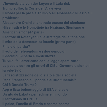
L’invertebrata von der Leyen e il Lula-risk
Trump soffre, la Corte dell'Aia è viva
​Il Nobel per la pace a Trump o all’Albanese? Questo è il
problema!
​Alessandro Orsini e la tetrade oscura del sionismo
​Hilsenrath e le 9 omotipie tra Nazismo, Sionismo e
Americanismo" (4^ parte)
​Il terrore di Netanyahu e la strategia della tensione
Il mito della democratica Israele (prima parte)
​Finale di partita?
​Il voto del referendum e i due genocidi
Il decreto il-libertà e in-sicurezza
Tu vuo’ fa l’americano con la legge spara-tutto!
La poesia contro gli orrori di CISL, Governo e sionisti
Israele-Salò
​La fascistizzazione dello stato e della società
Papa Francesco e l’ipocrisia al suo funerale?
​Chi è Donald Trump?
App e lista boicottaggio di USA e Israele
​Un rituale Lakota per redimere il mondo
Il terrorismo di Ursula
​Il palco, l’anello di Frodo e scemo-scemo