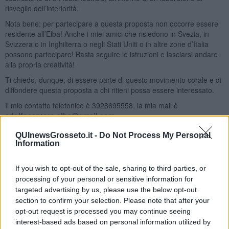
risveglio dell’interiorità.
Nota bene: per partecipare a questa proposta non occorre essere
residente all’Elba! Anche i miei amici che risiedono in Svezia, in
Svizzera o in Inghilterra o negli Stati Uniti o in altre zone d’Italia
possono partecipare! Basta seguire le istruzioni e lasciarsi andare
alla propria creatività!
Ti chiedo, dunque, di essere parte di questo movimento corale e di
diffondere questa proposta a chi ritieni possa essere interessato.
Il mio contatto telefonico è 3928695558, la mia mail è
adolfosantoro.elba@gmail.com
A presto.
QUInewsGrosseto.it -
Do Not Process My Personal
Information
Adolfo Santoro
If you wish to opt-out of the sale, sharing to third parties, or
processing of your personal or sensitive information for
targeted advertising by us, please use the below opt-out
section to confirm your selection. Please note that after your
opt-out request is processed you may continue seeing
Se vuoi leggere le notizie principali della Toscana iscriviti alla
interest-based ads based on personal information utilized by
Newsletter QUInews - ToscanaMedia.
Arriva gratis tutti i giorni