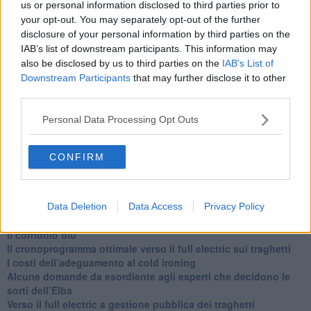
us or personal information disclosed to third parties prior to
alle 20:00 direttamente nella tua casella di posta.
your opt-out. You may separately opt-out of the further
Basta cliccare
QUI
disclosure of your personal information by third parties on the
Ti potrebbe interessare anche:
IAB’s list of downstream participants. This information may
also be disclosed by us to third parties on the
IAB’s List of
Articoli dal Blog “Disincantato” di Adolfo Santoro
Downstream Participants
that may further disclose it to other
third parties.
​Un esempio di civismo
​Linee guida per organizzare il civismo della complessità
Personal Data Processing Opt Outs
​Il ripristino della natura secondo la legge e l’impegno dei
Cittadini
Il nesso tra cambiamenti climatici e salute umana
CONFIRM
Tutti morimmo a stento (3)
Tutti morimmo a stento (2)
​Tutti morimmo a stento (1)
IL CORRIDOIO BLU il resoconto del convegno
Data Deletion
Data Access
Privacy Policy
Un manuale essenziale per seguire il CORRIDOIO BLU
Il corridoio blu
​Il cronoprogramma ottimale verso il full electric sui traghetti
​I costi dell’adeguamento al cold ironing
Alcune domande da esordiente agli esperti che decidono le
sorti dell’Elba
Verso il full electric a gestione pubblica dei traghetti​