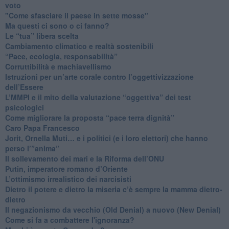
voto
"Come sfasciare il paese in sette mosse"
​Ma questi ci sono o ci fanno?
​Le “tua” libera scelta
Cambiamento climatico e realtà sostenibili
“Pace, ecologia, responsabilità”
​Corruttibilità e machiavellismo
Istruzioni per un’arte corale contro l’oggettivizzazione
dell’Essere
​L’MMPI e il mito della valutazione “oggettiva” dei test
psicologici
Come migliorare la proposta “pace terra dignità”
Caro Papa Francesco
​Jorit, Ornella Muti… e i politici (e i loro elettori) che hanno
perso l’”anima”
​Il sollevamento dei mari e la Riforma dell’ONU
Putin, imperatore romano d’Oriente
​L’ottimismo irrealistico dei narcisisti
​Dietro il potere e dietro la miseria c’è sempre la mamma dietro-
dietro
Il negazionismo da vecchio (Old Denial) a nuovo (New Denial)
Come si fa a combattere l'ignoranza?