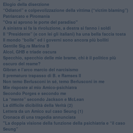
Elogio della diserzione
“Odiatori” e colpevolizzazione della vittima (“victim blaming”)
​Patriarcato e Piromania
"Ora si aprono le porte del paradiso"
​A sinistra si fa la rivoluzione, a destra si fanno i soldi
​Il “Presidente” (e con lei gli italiani) ha una bella faccia tosta
​Il mondo “bolle” ed i governi sono ancora più bolliti
​Gentile Sig.ra Marina B
​Alcol, GHB e triade oscura
​Specchio, specchio delle mie brame, chi è il politico più
oscuro del reame?
​Gibran e l’arco marcio del narcisismo
​Il prematuro trapasso di B. e Ramses II
​Non temo Berlusconi in sé, temo Berlusconi in me
​Mie risposte al mio Amico-psichiatra
​Secondo Porges e secondo me
​La “mente” secondo Jackson e McLean
La difficile dicibilità della Verità (2)
​Lettera da un Amico sul caso Seung (1)
​Cronaca di una tragedia annunciata
"​La doppia visione della funzione della psichiatria e “il caso
Seung”