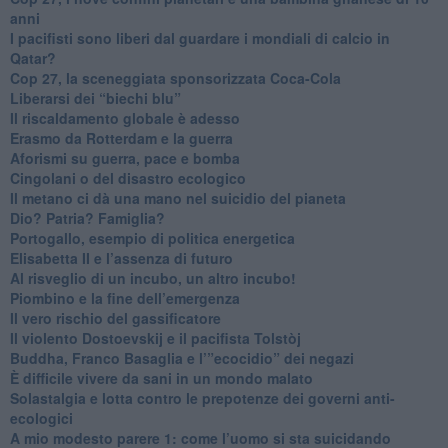
anni
​I pacifisti sono liberi dal guardare i mondiali di calcio in
Qatar?
​Cop 27, la sceneggiata sponsorizzata Coca-Cola
​Liberarsi dei “biechi blu”
Il riscaldamento globale è adesso
​Erasmo da Rotterdam e la guerra
​Aforismi su guerra, pace e bomba
Cingolani o del disastro ecologico
​Il metano ci dà una mano nel suicidio del pianeta
​Dio? Patria? Famiglia?
Portogallo, esempio di politica energetica
​Elisabetta II e l’assenza di futuro
Al risveglio di un incubo, un altro incubo!
​Piombino e la fine dell’emergenza
​Il vero rischio del gassificatore
​Il violento Dostoevskij e il pacifista Tolstòj
​Buddha, Franco Basaglia e l’”ecocidio” dei negazi
​È difficile vivere da sani in un mondo malato
Solastalgia e lotta contro le prepotenze dei governi anti-
ecologici
​A mio modesto parere 1: come l’uomo si sta suicidando