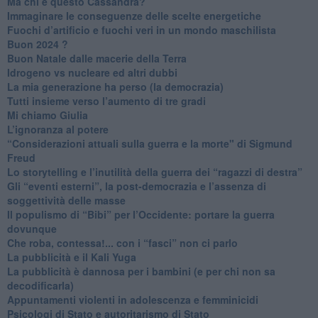
Ma chi è questo Cassandra?
Immaginare le conseguenze delle scelte energetiche
​Fuochi d’artificio e fuochi veri in un mondo maschilista
Buon 2024 ?
​Buon Natale dalle macerie della Terra
​Idrogeno vs nucleare ed altri dubbi
​La mia generazione ha perso (la democrazia)
​Tutti insieme verso l’aumento di tre gradi
Mi chiamo Giulia
L’ignoranza al potere
​“Considerazioni attuali sulla guerra e la morte" di Sigmund
Freud
​Lo storytelling e l’inutilità della guerra dei “ragazzi di destra”
​Gli “eventi esterni”, la post-democrazia e l’assenza di
soggettività delle masse
​Il populismo di “Bibi” per l’Occidente: portare la guerra
dovunque
​Che roba, contessa!... con i “fasci” non ci parlo
La pubblicità e il Kali Yuga
​La pubblicità è dannosa per i bambini (e per chi non sa
decodificarla)
​Appuntamenti violenti in adolescenza e femminicidi
​Psicologi di Stato e autoritarismo di Stato