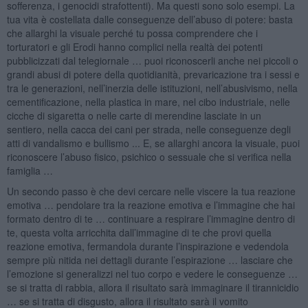
sofferenza, i genocidi strafottenti). Ma questi sono solo esempi. La
tua vita è costellata dalle conseguenze dell’abuso di potere: basta
che allarghi la visuale perché tu possa comprendere che i
torturatori e gli Erodi hanno complici nella realtà dei potenti
pubblicizzati dal telegiornale … puoi riconoscerli anche nei piccoli o
grandi abusi di potere della quotidianità, prevaricazione tra i sessi e
tra le generazioni, nell’inerzia delle istituzioni, nell’abusivismo, nella
cementificazione, nella plastica in mare, nel cibo industriale, nelle
cicche di sigaretta o nelle carte di merendine lasciate in un
sentiero, nella cacca dei cani per strada, nelle conseguenze degli
atti di vandalismo e bullismo ... E, se allarghi ancora la visuale, puoi
riconoscere l’abuso fisico, psichico o sessuale che si verifica nella
famiglia …
Un secondo passo è che devi cercare nelle viscere la tua reazione
emotiva … pendolare tra la reazione emotiva e l’immagine che hai
formato dentro di te … continuare a respirare l’immagine dentro di
te, questa volta arricchita dall’immagine di te che provi quella
reazione emotiva, fermandola durante l’inspirazione e vedendola
sempre più nitida nei dettagli durante l’espirazione … lasciare che
l’emozione si generalizzi nel tuo corpo e vedere le conseguenze …
se si tratta di rabbia, allora il risultato sarà immaginare il tirannicidio
… se si tratta di disgusto, allora il risultato sarà il vomito