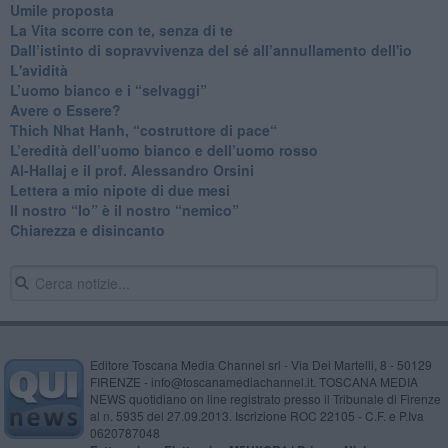
​Umile proposta
​La Vita scorre con te, senza di te
​Dall’istinto di sopravvivenza del sé all’annullamento dell'io
L'avidità
​L’uomo bianco e i “selvaggi”
​Avere o Essere?
​Thich Nhat Hanh, “costruttore di pace“
​L’eredità dell’uomo bianco e dell’uomo rosso
Al-Hallaj e il prof. Alessandro Orsini
​Lettera a mio nipote di due mesi
​Il nostro “Io” è il nostro “nemico”
​Chiarezza e disincanto
Editore Toscana Media Channel srl - Via Dei Martelli, 8 - 50129
FIRENZE - info@toscanamediachannel.it. TOSCANA MEDIA
NEWS quotidiano on line registrato presso il Tribunale di Firenze
al n. 5935 del 27.09.2013. Iscrizione ROC 22105 - C.F. e P.Iva
0620787048