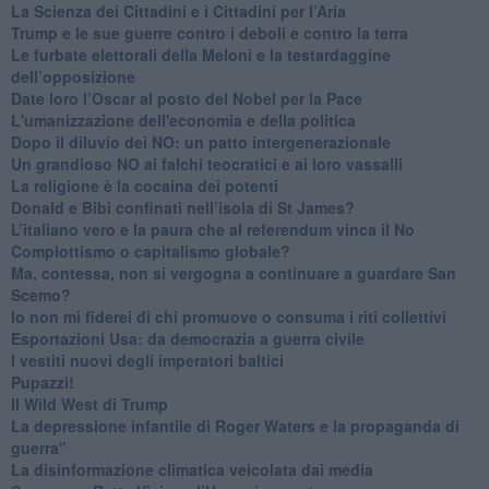
​La Scienza dei Cittadini e i Cittadini per l’Aria
Trump e le sue guerre contro i deboli e contro la terra
​Le furbate elettorali della Meloni e la testardaggine
dell’opposizione
​Date loro l’Oscar al posto del Nobel per la Pace
L'umanizzazione dell'economia e della politica
​Dopo il diluvio dei NO: un patto intergenerazionale
​Un grandioso NO ai falchi teocratici e ai loro vassalli
La religione è la cocaina dei potenti
Donald e Bibi confinati nell’isola di St James?
L’italiano vero e la paura che al referendum vinca il No
​Complottismo o capitalismo globale?
​Ma, contessa, non si vergogna a continuare a guardare San
Scemo?
​Io non mi fiderei di chi promuove o consuma i riti collettivi
Esportazioni Usa: da democrazia a guerra civile
​I vestiti nuovi degli imperatori baltici
​Pupazzi!
​Il Wild West di Trump
​La depressione infantile di Roger Waters e la propaganda di
guerra"
​La disinformazione climatica veicolata dai media