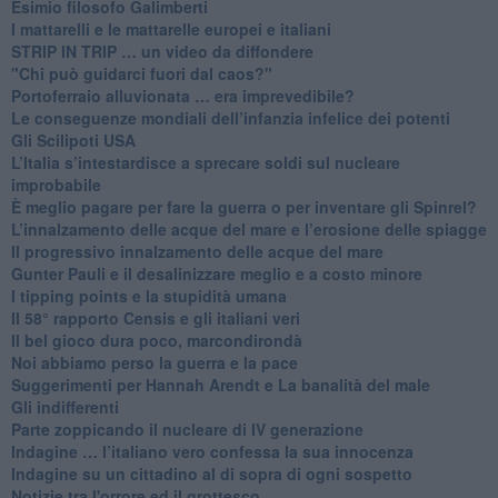
Esimio filosofo Galimberti
​I mattarelli e le mattarelle europei e italiani
​STRIP IN TRIP … un video da diffondere
"Chi può guidarci fuori dal caos?"
​Portoferraio alluvionata … era imprevedibile?
Le conseguenze mondiali dell’infanzia infelice dei potenti
​Gli Scilipoti USA
L’Italia s’intestardisce a sprecare soldi sul nucleare
improbabile
È meglio pagare per fare la guerra o per inventare gli Spinrel?
​L’innalzamento delle acque del mare e l’erosione delle spiagge
​Il progressivo innalzamento delle acque del mare
​Gunter Pauli e il desalinizzare meglio e a costo minore
I tipping points e la stupidità umana
​Il 58° rapporto Censis e gli italiani veri
​Il bel gioco dura poco, marcondirondà
Noi abbiamo perso la guerra e la pace
Suggerimenti per Hannah Arendt e La banalità del male
​Gli indifferenti
Parte zoppicando il nucleare di IV generazione
​Indagine … l’italiano vero confessa la sua innocenza
Indagine su un cittadino al di sopra di ogni sospetto
Notizie tra l'orrore ed il grottesco