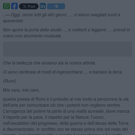
. —
Oggi, come tutti gli altri giorni, … ci siamo svegliati vuoti e
spaventati.
Non aprire la porta dello studio … e metterti a leggere: … prendi in
mano uno strumento musicale.
Che la bellezza che amiamo sia la nostra attività.
Ci sono centinaia di modi di inginocchiarsi … e baciare la terra.
(Rumi)
Mia cara, mio caro,
questa poesia di Rumi è il preludio al mio invito a percorrere la via
dell’arte per comunicare ciò che i potenti non vogliono sentire.
L’arroganza del potere fa parte di una realtà surreale, dove manca
il rispetto per la pace, il rispetto per la Natura: l’uomo,
nell’escalation del progresso, della guerra e dell’abuso della Terra,
è disumanizzato, in conflitto con se stesso prima che col resto del
mondo, non rispetta la Vita e sceglie il masochismo e il suicidio