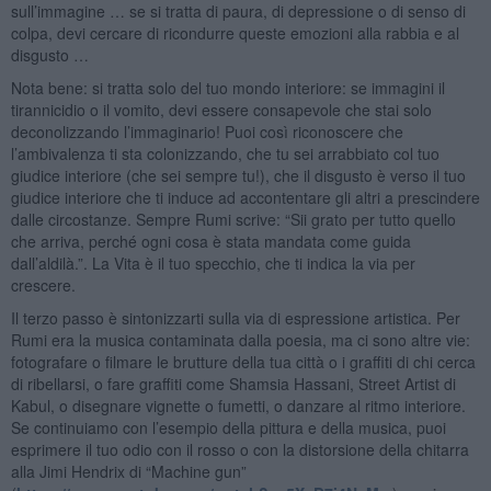
sull’immagine … se si tratta di paura, di depressione o di senso di
colpa, devi cercare di ricondurre queste emozioni alla rabbia e al
disgusto …
Nota bene: si tratta solo del tuo mondo interiore: se immagini il
tirannicidio o il vomito, devi essere consapevole che stai solo
deconolizzando l’immaginario! Puoi così riconoscere che
l’ambivalenza ti sta colonizzando, che tu sei arrabbiato col tuo
giudice interiore (che sei sempre tu!), che il disgusto è verso il tuo
giudice interiore che ti induce ad accontentare gli altri a prescindere
dalle circostanze. Sempre Rumi scrive: “Sii grato per tutto quello
che arriva, perché ogni cosa è stata mandata come guida
dall’aldilà.”. La Vita è il tuo specchio, che ti indica la via per
crescere.
Il terzo passo è sintonizzarti sulla via di espressione artistica. Per
Rumi era la musica contaminata dalla poesia, ma ci sono altre vie:
fotografare o filmare le brutture della tua città o i graffiti di chi cerca
di ribellarsi, o fare graffiti come Shamsia Hassani, Street Artist di
Kabul, o disegnare vignette o fumetti, o danzare al ritmo interiore.
Se continuiamo con l’esempio della pittura e della musica, puoi
esprimere il tuo odio con il rosso o con la distorsione della chitarra
alla Jimi Hendrix di “Machine gun”