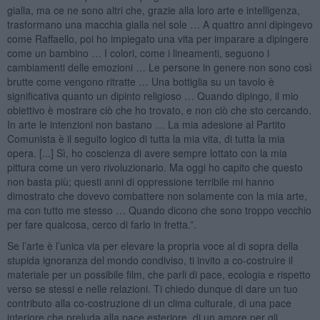
gialla, ma ce ne sono altri che, grazie alla loro arte e intelligenza,
trasformano una macchia gialla nel sole … A quattro anni dipingevo
come Raffaello, poi ho impiegato una vita per imparare a dipingere
come un bambino … I colori, come i lineamenti, seguono i
cambiamenti delle emozioni … Le persone in genere non sono così
brutte come vengono ritratte … Una bottiglia su un tavolo è
significativa quanto un dipinto religioso … Quando dipingo, il mio
obiettivo è mostrare ciò che ho trovato, e non ciò che sto cercando.
In arte le intenzioni non bastano … La mia adesione al Partito
Comunista è il seguito logico di tutta la mia vita, di tutta la mia
opera. [...] Sì, ho coscienza di avere sempre lottato con la mia
pittura come un vero rivoluzionario. Ma oggi ho capito che questo
non basta più; questi anni di oppressione terribile mi hanno
dimostrato che dovevo combattere non solamente con la mia arte,
ma con tutto me stesso … Quando dicono che sono troppo vecchio
per fare qualcosa, cerco di farlo in fretta.”.
Se l’arte è l’unica via per elevare la propria voce al di sopra della
stupida ignoranza del mondo condiviso, ti invito a co-costruire il
materiale per un possibile film, che parli di pace, ecologia e rispetto
verso se stessi e nelle relazioni. Ti chiedo dunque di dare un tuo
contributo alla co-costruzione di un clima culturale, di una pace
interiore che preluda alla pace esteriore, di un amore per gli