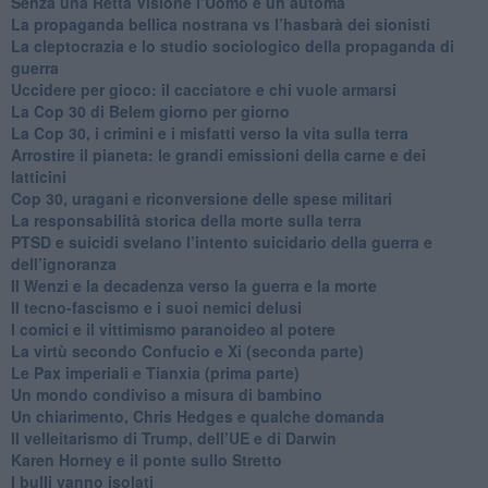
Senza una Retta Visione l’Uomo è un automa
​La propaganda bellica nostrana vs l’hasbarà dei sionisti
​La cleptocrazia e lo studio sociologico della propaganda di
guerra
​Uccidere per gioco: il cacciatore e chi vuole armarsi
​La Cop 30 di Belem giorno per giorno
La Cop 30, i crimini e i misfatti verso la vita sulla terra
Arrostire il pianeta: le grandi emissioni della carne e dei
latticini
​Cop 30, uragani e riconversione delle spese militari
La responsabilità storica della morte sulla terra
PTSD e suicidi svelano l’intento suicidario della guerra e
dell’ignoranza
Il Wenzi e la decadenza verso la guerra e la morte
​Il tecno-fascismo e i suoi nemici delusi
​I comici e il vittimismo paranoideo al potere
​La virtù secondo Confucio e Xi (seconda parte)
Le Pax imperiali e Tianxia (prima parte)
Un mondo condiviso a misura di bambino
​Un chiarimento, Chris Hedges e qualche domanda
Il velleitarismo di Trump, dell’UE e di Darwin
​Karen Horney e il ponte sullo Stretto
​I bulli vanno isolati