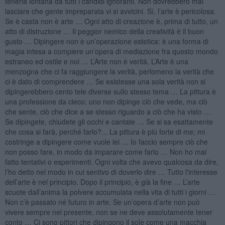
tenerla lontana da tutti i candidi ignoranti. Non dovrebbero mai
lasciare che gente impreparata vi si avvicini. Sì, l’arte è pericolosa.
Se è casta non è arte … Ogni atto di creazione è, prima di tutto, un
atto di distruzione … Il peggior nemico della creatività è il buon
gusto … Dipingere non è un’operazione estetica: è una forma di
magia intesa a compiere un’opera di mediazione fra questo mondo
estraneo ed ostile e noi … L’Arte non è verità. L’Arte è una
menzogna che ci fa raggiungere la verità, perlomeno la verità che
ci è dato di comprendere … Se esistesse una sola verità non si
dipingerebbero cento tele diverse sullo stesso tema … La pittura è
una professione da cieco: uno non dipinge ciò che vede, ma ciò
che sente, ciò che dice a se stesso riguardo a ciò che ha visto …
Se dipingete, chiudete gli occhi e cantate … Se si sa esattamente
che cosa si farà, perché farlo?... La pittura è più forte di me; mi
costringe a dipingere come vuole lei … Io faccio sempre ciò che
non posso fare, in modo da imparare come farlo … Non ho mai
fatto tentativi o esperimenti. Ogni volta che avevo qualcosa da dire,
l’ho detto nel modo in cui sentivo di doverlo dire … Tutto l'interesse
dell’arte è nel principio. Dopo il principio, è già la fine … L’arte
scuote dall’anima la polvere accumulata nella vita di tutti i giorni …
Non c’è passato né futuro in arte. Se un’opera d’arte non può
vivere sempre nel presente, non se ne deve assolutamente tener
conto … Ci sono pittori che dipingono il sole come una macchia