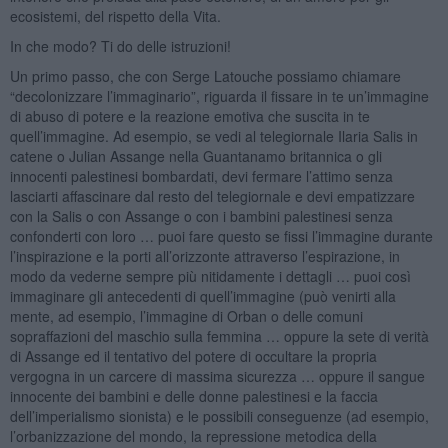
ecosistemi, del rispetto della Vita.
In che modo? Ti do delle istruzioni!
Un primo passo, che con Serge Latouche possiamo chiamare
“decolonizzare l’immaginario”, riguarda il fissare in te un’immagine
di abuso di potere e la reazione emotiva che suscita in te
quell’immagine. Ad esempio, se vedi al telegiornale Ilaria Salis in
catene o Julian Assange nella Guantanamo britannica o gli
innocenti palestinesi bombardati, devi fermare l’attimo senza
lasciarti affascinare dal resto del telegiornale e devi empatizzare
con la Salis o con Assange o con i bambini palestinesi senza
confonderti con loro … puoi fare questo se fissi l’immagine durante
l’inspirazione e la porti all’orizzonte attraverso l’espirazione, in
modo da vederne sempre più nitidamente i dettagli … puoi così
immaginare gli antecedenti di quell’immagine (può venirti alla
mente, ad esempio, l’immagine di Orban o delle comuni
sopraffazioni del maschio sulla femmina … oppure la sete di verità
di Assange ed il tentativo del potere di occultare la propria
vergogna in un carcere di massima sicurezza … oppure il sangue
innocente dei bambini e delle donne palestinesi e la faccia
dell’imperialismo sionista) e le possibili conseguenze (ad esempio,
l’orbanizzazione del mondo, la repressione metodica della