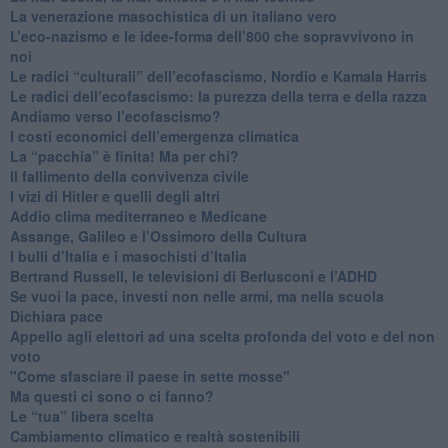
​La venerazione masochistica di un italiano vero
​L’eco-nazismo e le idee-forma dell’800 che sopravvivono in
noi
​Le radici “culturali” dell’ecofascismo, Nordio e Kamala Harris
Le radici dell’ecofascismo: la purezza della terra e della razza
Andiamo verso l’ecofascismo?
I costi economici dell’emergenza climatica
​La “pacchia” è finita! Ma per chi?
​Il fallimento della convivenza civile
​I vizi di Hitler e quelli degli altri
Addio clima mediterraneo e Medicane
​Assange, Galileo e l’Ossimoro della Cultura
​I bulli d’Italia e i masochisti d’Italia
​Bertrand Russell, le televisioni di Berlusconi e l’ADHD
​Se vuoi la pace, investi non nelle armi, ma nella scuola
​Dichiara pace
​Appello agli elettori ad una scelta profonda del voto e del non
voto
"Come sfasciare il paese in sette mosse"
​Ma questi ci sono o ci fanno?
​Le “tua” libera scelta
Cambiamento climatico e realtà sostenibili