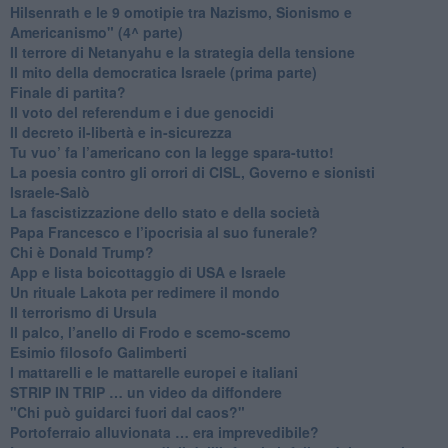
​Hilsenrath e le 9 omotipie tra Nazismo, Sionismo e
Americanismo" (4^ parte)
​Il terrore di Netanyahu e la strategia della tensione
Il mito della democratica Israele (prima parte)
​Finale di partita?
​Il voto del referendum e i due genocidi
Il decreto il-libertà e in-sicurezza
Tu vuo’ fa l’americano con la legge spara-tutto!
La poesia contro gli orrori di CISL, Governo e sionisti
Israele-Salò
​La fascistizzazione dello stato e della società
Papa Francesco e l’ipocrisia al suo funerale?
​Chi è Donald Trump?
App e lista boicottaggio di USA e Israele
​Un rituale Lakota per redimere il mondo
Il terrorismo di Ursula
​Il palco, l’anello di Frodo e scemo-scemo
Esimio filosofo Galimberti
​I mattarelli e le mattarelle europei e italiani
​STRIP IN TRIP … un video da diffondere
"Chi può guidarci fuori dal caos?"
​Portoferraio alluvionata … era imprevedibile?