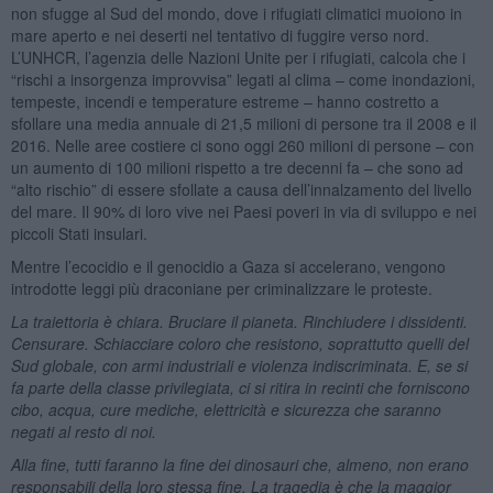
non sfugge al Sud del mondo, dove i rifugiati climatici muoiono in
mare aperto e nei deserti nel tentativo di fuggire verso nord.
L’UNHCR, l’agenzia delle Nazioni Unite per i rifugiati, calcola che i
“rischi a insorgenza improvvisa” legati al clima – come inondazioni,
tempeste, incendi e temperature estreme – hanno costretto a
sfollare una media annuale di 21,5 milioni di persone tra il 2008 e il
2016. Nelle aree costiere ci sono oggi 260 milioni di persone – con
un aumento di 100 milioni rispetto a tre decenni fa – che sono ad
“alto rischio” di essere sfollate a causa dell’innalzamento del livello
del mare. Il 90% di loro vive nei Paesi poveri in via di sviluppo e nei
piccoli Stati insulari.
Mentre l’ecocidio e il genocidio a Gaza si accelerano, vengono
introdotte leggi più draconiane per criminalizzare le proteste.
La traiettoria è chiara. Bruciare il pianeta. Rinchiudere i dissidenti.
Censurare. Schiacciare coloro che resistono, soprattutto quelli del
Sud globale, con armi industriali e violenza indiscriminata. E, se si
fa parte della classe privilegiata, ci si ritira in recinti che forniscono
cibo, acqua, cure mediche, elettricità e sicurezza che saranno
negati al resto di noi.
Alla fine, tutti faranno la fine dei dinosauri che, almeno, non erano
responsabili della loro stessa fine. La tragedia è che la maggior