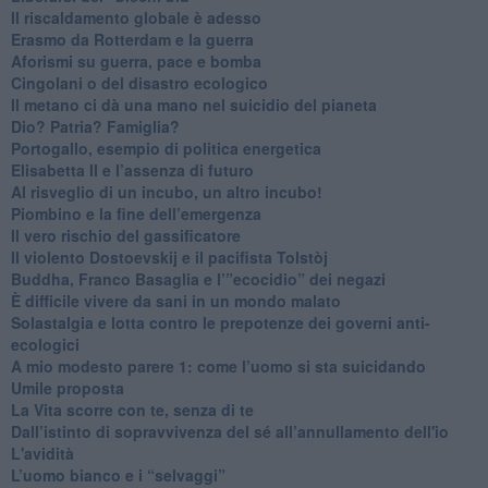
Il riscaldamento globale è adesso
​Erasmo da Rotterdam e la guerra
​Aforismi su guerra, pace e bomba
Cingolani o del disastro ecologico
​Il metano ci dà una mano nel suicidio del pianeta
​Dio? Patria? Famiglia?
Portogallo, esempio di politica energetica
​Elisabetta II e l’assenza di futuro
Al risveglio di un incubo, un altro incubo!
​Piombino e la fine dell’emergenza
​Il vero rischio del gassificatore
​Il violento Dostoevskij e il pacifista Tolstòj
​Buddha, Franco Basaglia e l’”ecocidio” dei negazi
​È difficile vivere da sani in un mondo malato
Solastalgia e lotta contro le prepotenze dei governi anti-
ecologici
​A mio modesto parere 1: come l’uomo si sta suicidando
​Umile proposta
​La Vita scorre con te, senza di te
​Dall’istinto di sopravvivenza del sé all’annullamento dell'io
L'avidità
​L’uomo bianco e i “selvaggi”