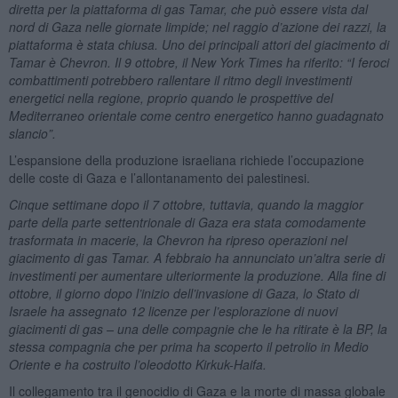
diretta per la piattaforma di gas Tamar, che può essere vista dal
nord di Gaza nelle giornate limpide; nel raggio d’azione dei razzi, la
piattaforma è stata chiusa. Uno dei principali attori del giacimento di
Tamar è Chevron. Il 9 ottobre, il
New York Times ha riferito
: “I feroci
combattimenti potrebbero rallentare il ritmo degli investimenti
energetici nella regione, proprio quando le prospettive del
Mediterraneo orientale come centro energetico hanno guadagnato
slancio”.
L’espansione della produzione israeliana richiede l’occupazione
delle coste di Gaza e l’allontanamento dei palestinesi.
Cinque settimane dopo il 7 ottobre, tuttavia, quando la maggior
parte della parte settentrionale di Gaza era stata comodamente
trasformata in macerie, la Chevron ha ripreso operazioni nel
giacimento di gas Tamar. A febbraio ha annunciato un’altra serie di
investimenti per aumentare ulteriormente la produzione. Alla fine di
ottobre, il giorno dopo l’inizio dell’invasione di Gaza, lo Stato di
Israele ha assegnato 12 licenze per l’esplorazione di
nuovi
giacimenti di gas – una delle compagnie che le ha ritirate è la BP, la
stessa compagnia che per prima ha scoperto il petrolio in Medio
Oriente e ha costruito l’oleodotto Kirkuk-Haifa.
Il collegamento tra il genocidio di Gaza e la morte di massa globale