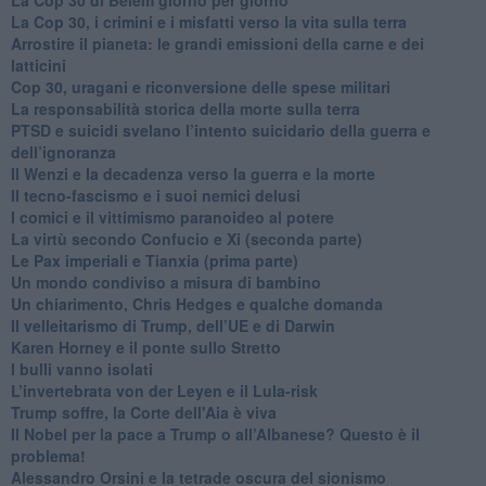
La Cop 30, i crimini e i misfatti verso la vita sulla terra
Arrostire il pianeta: le grandi emissioni della carne e dei
latticini
​Cop 30, uragani e riconversione delle spese militari
La responsabilità storica della morte sulla terra
PTSD e suicidi svelano l’intento suicidario della guerra e
dell’ignoranza
Il Wenzi e la decadenza verso la guerra e la morte
​Il tecno-fascismo e i suoi nemici delusi
​I comici e il vittimismo paranoideo al potere
​La virtù secondo Confucio e Xi (seconda parte)
Le Pax imperiali e Tianxia (prima parte)
Un mondo condiviso a misura di bambino
​Un chiarimento, Chris Hedges e qualche domanda
Il velleitarismo di Trump, dell’UE e di Darwin
​Karen Horney e il ponte sullo Stretto
​I bulli vanno isolati
L’invertebrata von der Leyen e il Lula-risk
Trump soffre, la Corte dell'Aia è viva
​Il Nobel per la pace a Trump o all’Albanese? Questo è il
problema!
​Alessandro Orsini e la tetrade oscura del sionismo