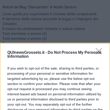
Articoli dal Blog “Disincantato” di Adolfo Santoro
​Linee guida per organizzare il civismo della complessità
​Il ripristino della natura secondo la legge e l’impegno dei
Cittadini
Il nesso tra cambiamenti climatici e salute umana
Tutti morimmo a stento (3)
Tutti morimmo a stento (2)
​Tutti morimmo a stento (1)
IL CORRIDOIO BLU il resoconto del convegno
QUInewsGrosseto.it -
Do Not Process My Personal
Un manuale essenziale per seguire il CORRIDOIO BLU
Information
Il corridoio blu
​Il cronoprogramma ottimale verso il full electric sui traghetti
​I costi dell’adeguamento al cold ironing
If you wish to opt-out of the sale, sharing to third parties, or
Alcune domande da esordiente agli esperti che decidono le
processing of your personal or sensitive information for
sorti dell’Elba
targeted advertising by us, please use the below opt-out
Verso il full electric a gestione pubblica dei traghetti​
section to confirm your selection. Please note that after your
​La Scienza dei Cittadini e i Cittadini per l’Aria
opt-out request is processed you may continue seeing
Trump e le sue guerre contro i deboli e contro la terra
interest-based ads based on personal information utilized by
​Le furbate elettorali della Meloni e la testardaggine
us or personal information disclosed to third parties prior to
dell’opposizione
your opt-out. You may separately opt-out of the further
​Date loro l’Oscar al posto del Nobel per la Pace
disclosure of your personal information by third parties on the