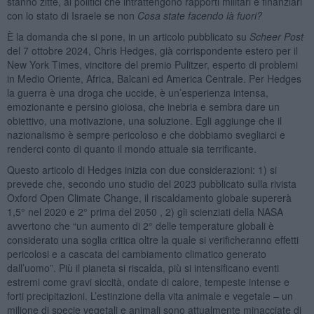
stanno zitte, ai politici che intrattengono rapporti militari e finanziari
con lo stato di Israele se non
Cosa state facendo là fuori?
È la domanda che si pone, in un articolo pubblicato su
Scheer Post
del 7 ottobre 2024, Chris Hedges, già corrispondente estero per il
New York Times, vincitore del premio Pulitzer, esperto di problemi
in Medio Oriente, Africa, Balcani ed America Centrale. Per Hedges
la guerra è una droga che uccide, è un’esperienza intensa,
emozionante e persino gioiosa, che inebria e sembra dare un
obiettivo, una motivazione, una soluzione. Egli aggiunge che il
nazionalismo è sempre pericoloso e che dobbiamo svegliarci e
renderci conto di quanto il mondo attuale sia terrificante.
Questo articolo di Hedges inizia con due considerazioni: 1) si
prevede che, secondo uno studio del 2023 pubblicato sulla rivista
Oxford Open Climate Change, il riscaldamento globale supererà
1,5° nel 2020 e 2° prima del 2050 , 2) gli scienziati della NASA
avvertono che “un aumento di 2° delle temperature globali è
considerato una soglia critica oltre la quale si verificheranno effetti
pericolosi e a cascata del cambiamento climatico generato
dall’uomo”. Più il pianeta si riscalda, più si intensificano eventi
estremi come gravi siccità, ondate di calore, tempeste intense e
forti precipitazioni. L’estinzione della vita animale e vegetale – un
milione di specie vegetali e animali sono attualmente minacciate di