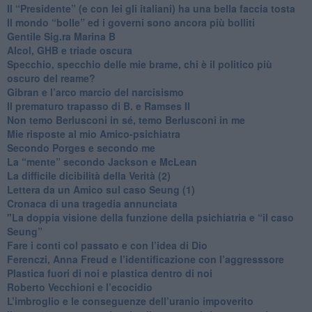
​Il “Presidente” (e con lei gli italiani) ha una bella faccia tosta
​Il mondo “bolle” ed i governi sono ancora più bolliti
​Gentile Sig.ra Marina B
​Alcol, GHB e triade oscura
​Specchio, specchio delle mie brame, chi è il politico più
oscuro del reame?
​Gibran e l’arco marcio del narcisismo
​Il prematuro trapasso di B. e Ramses II
​Non temo Berlusconi in sé, temo Berlusconi in me
​Mie risposte al mio Amico-psichiatra
​Secondo Porges e secondo me
​La “mente” secondo Jackson e McLean
La difficile dicibilità della Verità (2)
​Lettera da un Amico sul caso Seung (1)
​Cronaca di una tragedia annunciata
"​La doppia visione della funzione della psichiatria e “il caso
Seung”
​Fare i conti col passato e con l’idea di Dio
​Ferenczi, Anna Freud e l’identificazione con l’aggresssore
Plastica fuori di noi e plastica dentro di noi
​Roberto Vecchioni e l’ecocidio
​L’imbroglio e le conseguenze dell’uranio impoverito