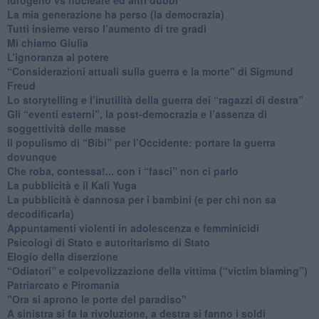
​La mia generazione ha perso (la democrazia)
​Tutti insieme verso l’aumento di tre gradi
Mi chiamo Giulia
L’ignoranza al potere
​“Considerazioni attuali sulla guerra e la morte" di Sigmund
Freud
​Lo storytelling e l’inutilità della guerra dei “ragazzi di destra”
​Gli “eventi esterni”, la post-democrazia e l’assenza di
soggettività delle masse
​Il populismo di “Bibi” per l’Occidente: portare la guerra
dovunque
​Che roba, contessa!... con i “fasci” non ci parlo
La pubblicità e il Kali Yuga
​La pubblicità è dannosa per i bambini (e per chi non sa
decodificarla)
​Appuntamenti violenti in adolescenza e femminicidi
​Psicologi di Stato e autoritarismo di Stato
Elogio della diserzione
“Odiatori” e colpevolizzazione della vittima (“victim blaming”)
​Patriarcato e Piromania
"Ora si aprono le porte del paradiso"
​A sinistra si fa la rivoluzione, a destra si fanno i soldi