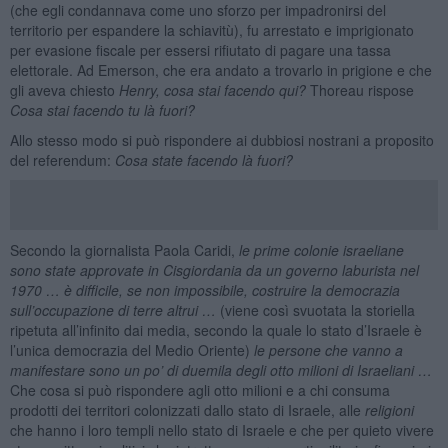
(che egli condannava come uno sforzo per impadronirsi del
territorio per espandere la schiavitù), fu arrestato e imprigionato
per evasione fiscale per essersi rifiutato di pagare una tassa
elettorale. Ad Emerson, che era andato a trovarlo in prigione e che
gli aveva chiesto
Henry, cosa stai facendo qui?
Thoreau rispose
Cosa stai facendo tu là fuori?
Allo stesso modo si può rispondere ai dubbiosi nostrani a proposito
del referendum:
Cosa state facendo là fuori?
Secondo la giornalista Paola Caridi,
le prime colonie israeliane
sono state approvate in Cisgiordania da un governo laburista nel
1970 … è difficile, se non impossibile, costruire la democrazia
sull’occupazione di terre altrui …
(viene così svuotata la storiella
ripetuta all’infinito dai media, secondo la quale lo stato d’Israele è
l’unica democrazia del Medio Oriente)
le persone che vanno a
manifestare sono un po’ di duemila degli otto milioni di Israeliani …
Che cosa si può rispondere agli otto milioni e a chi consuma
prodotti dei territori colonizzati dallo stato di Israele, alle
religioni
che hanno i loro templi nello stato di Israele e che per quieto vivere