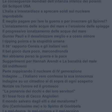
Le conseguenze mondiali dell’infanzia infelice dei potenti
​Gli Scilipoti USA
L’Italia s’intestardisce a sprecare soldi sul nucleare
improbabile
È meglio pagare per fare la guerra o per inventare gli Spinrel?
​L’innalzamento delle acque del mare e l’erosione delle spiagge
​Il progressivo innalzamento delle acque del mare
​Gunter Pauli e il desalinizzare meglio e a costo minore
I tipping points e la stupidità umana
​Il 58° rapporto Censis e gli italiani veri
​Il bel gioco dura poco, marcondirondà
Noi abbiamo perso la guerra e la pace
Suggerimenti per Hannah Arendt e La banalità del male
​Gli indifferenti
Parte zoppicando il nucleare di IV generazione
​Indagine … l’italiano vero confessa la sua innocenza
Indagine su un cittadino al di sopra di ogni sospetto
Notizie tra l'orrore ed il grottesco
"La protervia dei ricchi e dei loro servitori"
S’i fossi foco di Cecco Angiolieri
​Il mondo salvato dagli elfi e dai mutaforma?
Gru (Cattivissimo me) e lo Spirito di Goebbels
​La mal-destra, la mal-sinistra e il mal-tecnico