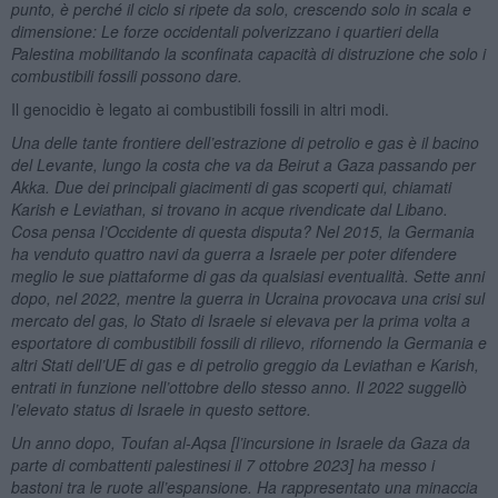
punto, è perché il ciclo si ripete da solo, crescendo solo in scala e
dimensione: Le forze occidentali polverizzano i quartieri della
Palestina mobilitando la sconfinata capacità di distruzione che solo i
combustibili fossili possono dare.
Il genocidio è legato ai combustibili fossili in altri modi.
Una delle tante frontiere dell’estrazione di petrolio e gas è il bacino
del Levante, lungo la costa che va da Beirut a Gaza passando per
Akka. Due dei principali giacimenti di gas scoperti qui, chiamati
Karish e Leviathan, si trovano in acque rivendicate dal Libano.
Cosa pensa l’Occidente di questa disputa? Nel 2015, la Germania
ha venduto quattro navi da guerra a Israele per poter difendere
meglio le sue piattaforme di gas da qualsiasi eventualità. Sette anni
dopo, nel 2022, mentre la guerra in Ucraina provocava una crisi sul
mercato del gas, lo Stato di Israele si elevava per la prima volta a
esportatore di combustibili fossili di rilievo, rifornendo la Germania e
altri Stati dell’UE di gas e di petrolio greggio da Leviathan e Karish,
entrati in funzione nell’ottobre dello stesso anno. Il 2022 suggellò
l’elevato status di Israele in questo settore.
Un anno dopo, Toufan al-Aqsa [l’incursione in Israele da Gaza da
parte di combattenti palestinesi il 7 ottobre 2023] ha messo i
bastoni tra le ruote all’espansione. Ha rappresentato una minaccia