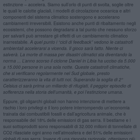
estinzione – accelera. Siamo sull’orlo di punti di svolta, soglie oltre
le quali le calotte glaciali, i modelli di circolazione oceanica e altri
componenti del sistema climatico sostengono e accelerano
cambiamenti irreversibili. Esistono anche punti di ribaltamento negli
ecosistemi, che possono degradarsi a tal punto che nessuno sforzo
per salvarli può arrestare gli effetti di un cambiamento climatico
inarrestabile.
A quel punto i “cicli di feedback” vedono le catastrofi
ambientali accelerarsi a vicenda. Il gioco sarà fatto. Niente ci
salverà. La morte di massa per disastri climatici sta diventando la
norma ... L’anno scorso il ciclone Daniel in Libia ha ucciso da 5.000
a 15.000 persone in una sola notte. Queste catastrofi climatiche,
che si verificano regolarmente nel Sud globale, presto
caratterizzeranno la vita di tutti noi. Superando la soglia di 2°
Celsius ci sarà prima un miliardo di rifugiati, il peggior episodio di
sofferenza nella storia dell’umanità, e poi l’estinzione umana.
Eppure, gli oligarchi globali non hanno intenzione di mettere a
rischio i loro privilegi e il loro potere interrompendo un’economia
trainata dai combustibili fossili e dall’agricoltura animale, che è
responsabile del 18% delle emissioni di gas serra. Il bestiame e i
suoi sottoprodotti sono responsabili di 32.000 milioni di tonnellate di
CO2 rilasciate ogni anno nell’atmosfera e del 51% delle emissioni
globali di gas serra. Invece di una risposta razionale, otteniamo più