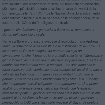
trivellazioni e localizzazioni petrolifere, più tempeste catastrofiche,
più incendi, più siccità, fattorie tossiche, la farsa dei vertici della
Conferenza delle Parti (COP) delle Nazioni Unite, lo sradicamento
delle foreste pluviali e la falsa panacea della geoingegneria, della
cattura della CO2 e dell’intelligenza artificiale ...
I governi che facilitano il genocidio a Gaza sono, non a caso, i
signori del genocidio globale.
Per lo scrittore e professore svedese di ecologia umana Andreas
Malm,
la distruzione della Palestina è la distruzione della Terra. La
distruzione di Gaza è eseguita da carri armati e jet da
combattimento che riversano i loro proiettili sulla terra: i Merkavas e
gli F-16 che inviano il loro fuoco infernale sui palestinesi, i razzi e le
bombe che trasformano tutto in macerie – ma solo dopo che la
forza esplosiva della combustione dei combustibili fossili li ha messi
sulla giusta traiettoria. Tutti questi veicoli militari funzionano a
petrolio. Così come i voli di rifornimento dagli Stati Uniti, i Boeing
che trasportano i missili sul ponte aereo permanente. Una prima
analisi, provvisoria e conservativa, ha rilevato che le emissioni
causate nei primi 60 giorni di guerra sono state pari alle emissioni
annuali di 20-33 Paesi a basse emissioni: un picco improvviso, un
pennacchio di CO2 che si alza sulle macerie di Gaza. Se ripeto il