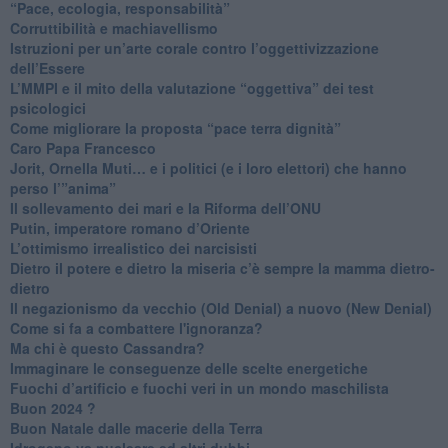
“Pace, ecologia, responsabilità”
​Corruttibilità e machiavellismo
Istruzioni per un’arte corale contro l’oggettivizzazione
dell’Essere
​L’MMPI e il mito della valutazione “oggettiva” dei test
psicologici
Come migliorare la proposta “pace terra dignità”
Caro Papa Francesco
​Jorit, Ornella Muti… e i politici (e i loro elettori) che hanno
perso l’”anima”
​Il sollevamento dei mari e la Riforma dell’ONU
Putin, imperatore romano d’Oriente
​L’ottimismo irrealistico dei narcisisti
​Dietro il potere e dietro la miseria c’è sempre la mamma dietro-
dietro
Il negazionismo da vecchio (Old Denial) a nuovo (New Denial)
Come si fa a combattere l'ignoranza?
Ma chi è questo Cassandra?
Immaginare le conseguenze delle scelte energetiche
​Fuochi d’artificio e fuochi veri in un mondo maschilista
Buon 2024 ?
​Buon Natale dalle macerie della Terra
​Idrogeno vs nucleare ed altri dubbi