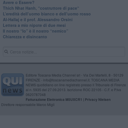
​Avere o Essere?
​Thich Nhat Hanh, “costruttore di pace“
​L’eredità dell’uomo bianco e dell’uomo rosso
Al-Hallaj e il prof. Alessandro Orsini
​Lettera a mio nipote di due mesi
​Il nostro “Io” è il nostro “nemico”
​Chiarezza e disincanto
Editore Toscana Media Channel srl - Via Dei Martelli, 8 - 50129
FIRENZE - info@toscanamediachannel.it. TOSCANA MEDIA
NEWS quotidiano on line registrato presso il Tribunale di Firenze
al n. 5935 del 27.09.2013. Iscrizione ROC 22105 - C.F. e P.Iva
0620787048
Fatturazione Elettronica M5UXCR1 |
Privacy Nielsen
Direttore responsabile Marco Migli
Powered by
Aperion.it