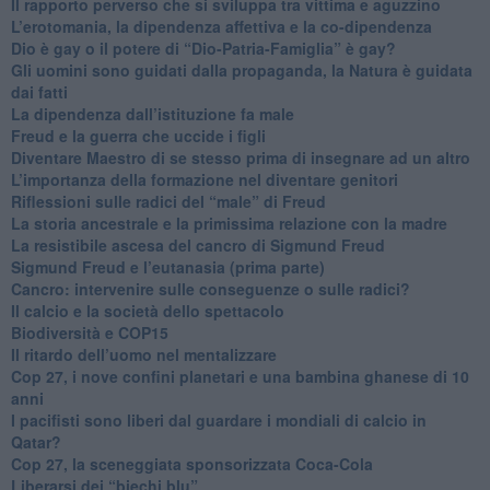
​Il rapporto perverso che si sviluppa tra vittima e aguzzino
L’erotomania, la dipendenza affettiva e la co-dipendenza
​Dio è gay o il potere di “Dio-Patria-Famiglia” è gay?
​Gli uomini sono guidati dalla propaganda, la Natura è guidata
dai fatti
La dipendenza dall’istituzione fa male
​Freud e la guerra che uccide i figli
​Diventare Maestro di se stesso prima di insegnare ad un altro
L’importanza della formazione nel diventare genitori
Riflessioni sulle radici del “male” di Freud
​La storia ancestrale e la primissima relazione con la madre
​La resistibile ascesa del cancro di Sigmund Freud
Sigmund Freud e l’eutanasia (prima parte)
Cancro: intervenire sulle conseguenze o sulle radici?
​Il calcio e la società dello spettacolo
Biodiversità e COP15
​Il ritardo dell’uomo nel mentalizzare
​Cop 27, i nove confini planetari e una bambina ghanese di 10
anni
​I pacifisti sono liberi dal guardare i mondiali di calcio in
Qatar?
​Cop 27, la sceneggiata sponsorizzata Coca-Cola
​Liberarsi dei “biechi blu”